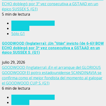
ECHO doblegó por 3ª vez consecutiva a GSTAAD en un
épico SUSSEX S. (G1)
5 min de lectura
Eventos del turf mundial
Inglaterra
Sólo G1
GOODWOOD (Inglaterra): ¡Un “titán” invicto (de 6-6)! BOW
ECHO doblegó por 3ª vez consecutiva a GSTAAD en un
épico SUSSEX S. (G1)
julio 29, 2026
GOODWOOD (Inglaterra): ¡En el arranque del GLORIOUS
GOODWOOD! El potro estadounidense SCANDINAVIA se
confirma como el mejor fondista del momento al galopar
el GOODWOOD CUP S. (G1)
6 min de lectura
Eventos del turf mundial
Inglaterra