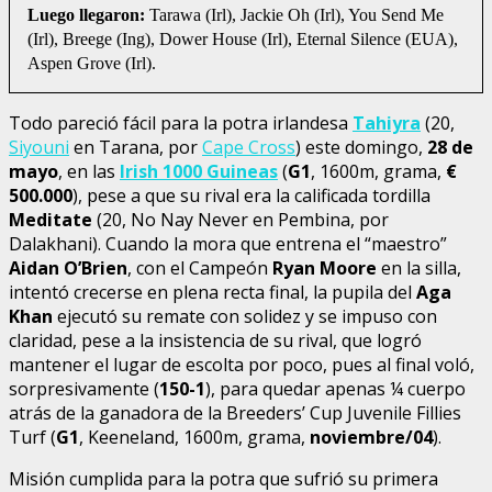
Luego llegaron:
Tarawa (Irl), Jackie Oh (Irl), You Send Me
(Irl), Breege (Ing), Dower House (Irl), Eternal Silence (EUA),
Aspen Grove (Irl).
Todo pareció fácil para la potra irlandesa
Tahiyra
(20,
Siyouni
en Tarana, por
Cape Cross
) este domingo,
28 de
mayo
, en las
Irish 1000 Guineas
(
G1
, 1600m, grama,
€
500.000
), pese a que su rival era la calificada tordilla
Meditate
(20, No Nay Never en Pembina, por
Dalakhani). Cuando la mora que entrena el “maestro”
Aidan O’Brien
, con el Campeón
Ryan Moore
en la silla,
intentó crecerse en plena recta final, la pupila del
Aga
Khan
ejecutó su remate con solidez y se impuso con
claridad, pese a la insistencia de su rival, que logró
mantener el lugar de escolta por poco, pues al final voló,
sorpresivamente (
150-1
), para quedar apenas ¼ cuerpo
atrás de la ganadora de la Breeders’ Cup Juvenile Fillies
Turf (
G1
, Keeneland, 1600m, grama,
noviembre/04
).
Misión cumplida para la potra que sufrió su primera