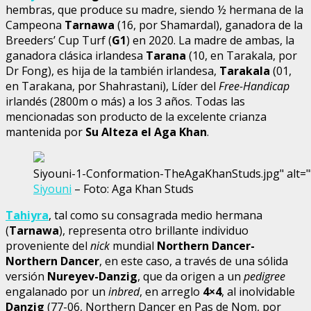
hembras, que produce su madre, siendo ½ hermana de la
Campeona
Tarnawa
(16, por Shamardal), ganadora de la
Breeders’ Cup Turf (
G1
) en 2020. La madre de ambas, la
ganadora clásica irlandesa
Tarana
(10, en Tarakala, por
Dr Fong), es hija de la también irlandesa,
Tarakala
(01,
en Tarakana, por Shahrastani), Líder del
Free-Handicap
irlandés (2800m o más) a los 3 años. Todas las
mencionadas son producto de la excelente crianza
mantenida por
Su Alteza el Aga Khan
.
Siyouni-1-Conformation-TheAgaKhanStuds.jpg" alt=""
Siyouni
– Foto: Aga Khan Studs
Tahiyra
, tal como su consagrada medio hermana
(
Tarnawa
), representa otro brillante individuo
proveniente del
nick
mundial
Northern Dancer-
Northern Dancer
, en este caso, a través de una sólida
versión
Nureyev-Danzig
, que da origen a un
pedigree
engalanado por un
inbred
, en arreglo
4×4
, al inolvidable
Danzig
(77-06, Northern Dancer en Pas de Nom, por