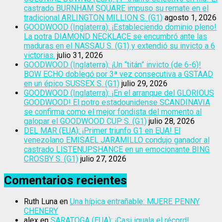
castrado BURNHAM SQUARE impuso su remate en el
tradicional ARLINGTON MILLION S. (G1)
agosto 1, 2026
GOODWOOD (Inglaterra): ¡Estableciendo dominio pleno!
La potra DIAMOND NECKLACE se encumbró ante las
maduras en el NASSAU S. (G1) y extendió su invicto a 6
victorias.
julio 31, 2026
GOODWOOD (Inglaterra): ¡Un “titán” invicto (de 6-6)!
BOW ECHO doblegó por 3ª vez consecutiva a GSTAAD
en un épico SUSSEX S. (G1)
julio 29, 2026
GOODWOOD (Inglaterra): ¡En el arranque del GLORIOUS
GOODWOOD! El potro estadounidense SCANDINAVIA
se confirma como el mejor fondista del momento al
galopar el GOODWOOD CUP S. (G1)
julio 28, 2026
DEL MAR (EUA): ¡Primer triunfo G1 en EUA! El
venezolano EMISAEL JARAMILLO condujo ganador al
castrado LISTENUPSHANCE en un emocionante BING
CROSBY S. (G1)
julio 27, 2026
Comentarios recientes
Ruth Luna
en
Una hípica entrañable: MUERE PENNY
CHENERY
alex
en
SARATOGA (EUA): ¡Casi iguala el récord!