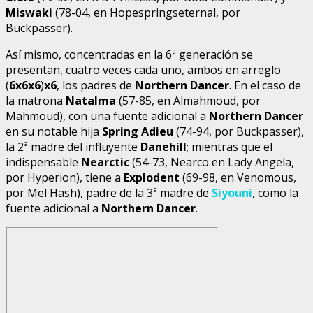
Miswaki
(78-04, en Hopespringseternal, por
Buckpasser).
Así mismo, concentradas en la 6ª generación se
presentan, cuatro veces cada uno, ambos en arreglo
(
6x6x6
)
x6
, los padres de
Northern Dancer
. En el caso de
la matrona
Natalma
(57-85, en Almahmoud, por
Mahmoud), con una fuente adicional a
Northern Dancer
en su notable hija
Spring Adieu
(74-94, por Buckpasser),
la 2ª madre del influyente
Danehill
; mientras que el
indispensable
Nearctic
(54-73, Nearco en Lady Angela,
por Hyperion), tiene a
Explodent
(69-98, en Venomous,
por Mel Hash), padre de la 3ª madre de
Siyouni
, como la
fuente adicional a
Northern Dancer
.