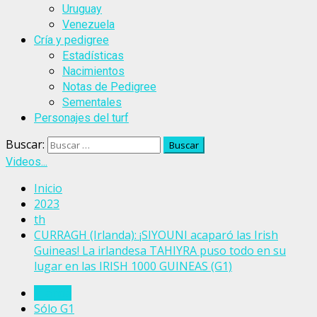
Uruguay
Venezuela
Cría y pedigree
Estadísticas
Nacimientos
Notas de Pedigree
Sementales
Personajes del turf
Buscar:
Videos...
Inicio
2023
th
CURRAGH (Irlanda): ¡SIYOUNI acaparó las Irish
Guineas! La irlandesa TAHIYRA puso todo en su
lugar en las IRISH 1000 GUINEAS (G1)
Irlanda
Sólo G1