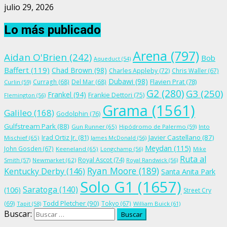
julio 29, 2026
Lo más publicado
Arena
(797)
Aidan O'Brien
(242)
Bob
Aqueduct
(54)
Baffert
(119)
Chad Brown
(98)
Charles Appleby
(72)
Chris Waller
(67)
Dubawi
(98)
Flavien Prat
(78)
Curragh
(68)
Del Mar
(68)
Curlin
(59)
G2
(280)
G3
(250)
Frankel
(94)
Frankie Dettori
(75)
Flemington
(56)
Grama
(1561)
Galileo
(168)
Godolphin
(76)
Gulfstream Park
(88)
Gun Runner
(65)
Hipódromo de Palermo
(59)
Into
Irad Ortiz Jr.
(81)
Javier Castellano
(87)
Mischief
(65)
James McDonald
(56)
Meydan
(115)
John Gosden
(67)
Keeneland
(65)
Longchamp
(56)
Mike
Ruta al
Royal Ascot
(74)
Smith
(57)
Newmarket
(62)
Royal Randwick
(56)
Ryan Moore
(189)
Kentucky Derby
(146)
Santa Anita Park
Solo G1
(1657)
Saratoga
(140)
(106)
Street Cry
Todd Pletcher
(90)
(69)
Tokyo
(67)
Tapit
(58)
William Buick
(61)
Buscar: