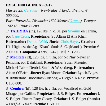
IRISH 1000 GUINEAS (G1)
May 28-23,
Curragh
– Newbridge, Irlanda. Premio: €
500.000.
Para: Potras 3a. Distancia: 1600 Metros (
Grama
). Tiempo:
1:42.45. Pista: Buena.
1°
TAHIYRA
(Irl), 128 lbs, h. c. 3a, por
Siyouni
en Tarana,
por
Cape Cross
.
Propietario:
Su Alteza El Aga Khan.
Entrenador:
Dermot Weld
.
Jinete:
Chris Hayes
.
Criador:
His Highness the Aga Khan’s Studs S. C. (Irlanda).
Premio:
€
290.000.
Campaña:
4 acts., 3-1-0, US$ 713.208.
2°
Meditate
(Irl), 128 lbs, h. t. 3a, por No Nay Never en
Pembina, por Dalakhani.
Propietario:
Susan Magnier,
Michael Tabor, Derrick Smith & Westerberg.
Entrenador:
Aidan O’Brien.
Jinete:
Ryan Moore.
Criador:
Lynch-Bages
& Rhinestone Bloodstock (Irlanda) – Llegó a 1-1/2 c.
Premio:
€ 100.000.
3°
Comhra
(Irl), 128 lbs, h. c. 3a, por Vocalised en Gold
Mirage, por Galileo.
Propietario:
J. S. Bolger.
Entrenador:
J.
S. Bolger.
Jinete:
Rory Cleary.
Criador:
J. S. Bolger (Irlanda)
– Llegó a 1-3/4 c.
Premio:
€ 50.000.