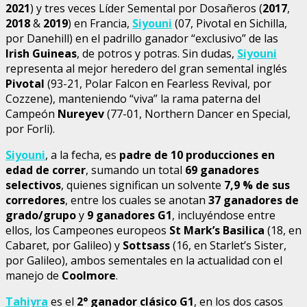
2021
) y tres veces Líder Semental por Dosañeros (
2017
,
2018
&
2019
) en Francia,
Siyouni
(07, Pivotal en Sichilla,
por Danehill) en el padrillo ganador “exclusivo” de las
Irish Guineas
, de potros y potras. Sin dudas,
Siyouni
representa al mejor heredero del gran semental inglés
Pivotal
(93-21, Polar Falcon en Fearless Revival, por
Cozzene), manteniendo “viva” la rama paterna del
Campeón
Nureyev
(77-01, Northern Dancer en Special,
por Forli).
Siyouni
, a la fecha, es
padre de 10 producciones en
edad de correr
, sumando un total
69 ganadores
selectivos
, quienes significan un solvente
7,9 % de sus
corredores
, entre los cuales se anotan
37 ganadores de
grado/grupo
y
9 ganadores G1
, incluyéndose entre
ellos, los Campeones europeos
St Mark’s Basilica
(18, en
Cabaret, por Galileo) y
Sottsass
(16, en Starlet’s Sister,
por Galileo), ambos sementales en la actualidad con el
manejo de
Coolmore
.
Tahiyra
es el
2° ganador clásico G1
, en los dos casos