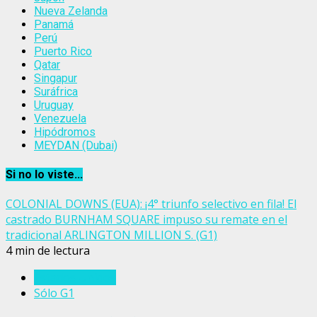
Nueva Zelanda
Panamá
Perú
Puerto Rico
Qatar
Singapur
Suráfrica
Uruguay
Venezuela
Hipódromos
MEYDAN (Dubai)
Si no lo viste...
COLONIAL DOWNS (EUA): ¡4° triunfo selectivo en fila! El
castrado BURNHAM SQUARE impuso su remate en el
tradicional ARLINGTON MILLION S. (G1)
4 min de lectura
Estados Unidos
Sólo G1