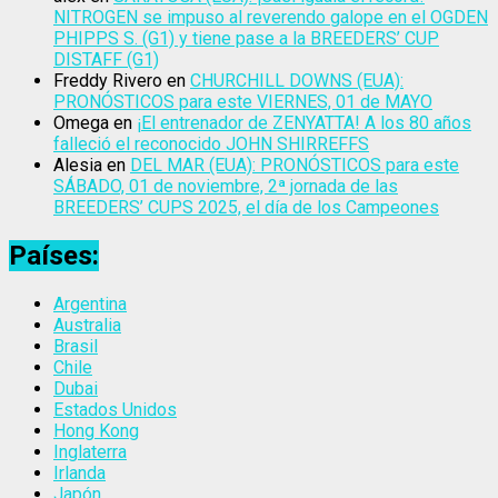
NITROGEN se impuso al reverendo galope en el OGDEN
PHIPPS S. (G1) y tiene pase a la BREEDERS’ CUP
DISTAFF (G1)
Freddy Rivero
en
CHURCHILL DOWNS (EUA):
PRONÓSTICOS para este VIERNES, 01 de MAYO
Omega
en
¡El entrenador de ZENYATTA! A los 80 años
falleció el reconocido JOHN SHIRREFFS
Alesia
en
DEL MAR (EUA): PRONÓSTICOS para este
SÁBADO, 01 de noviembre, 2ª jornada de las
BREEDERS’ CUPS 2025, el día de los Campeones
Países:
Argentina
Australia
Brasil
Chile
Dubai
Estados Unidos
Hong Kong
Inglaterra
Irlanda
Japón