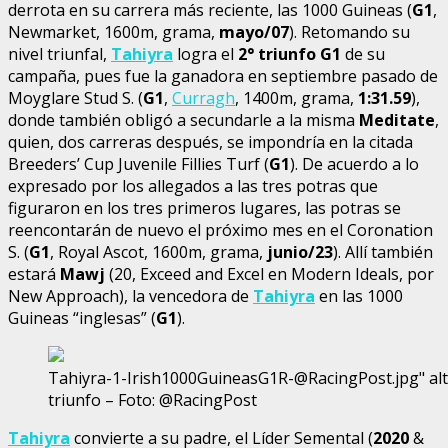
derrota en su carrera más reciente, las 1000 Guineas (
G1
,
Newmarket, 1600m, grama,
mayo/07
). Retomando su
nivel triunfal,
Tahiyra
logra el
2° triunfo G1
de su
campaña, pues fue la ganadora en septiembre pasado de
Moyglare Stud S. (
G1
,
Curragh
, 1400m, grama,
1:31.59
),
donde también obligó a secundarle a la misma
Meditate
,
quien, dos carreras después, se impondría en la citada
Breeders’ Cup Juvenile Fillies Turf (
G1
). De acuerdo a lo
expresado por los allegados a las tres potras que
figuraron en los tres primeros lugares, las potras se
reencontarán de nuevo el próximo mes en el Coronation
S. (
G1
, Royal Ascot, 1600m, grama,
junio/23
). Allí también
estará
Mawj
(20, Exceed and Excel en Modern Ideals, por
New Approach), la vencedora de
Tahiyra
en las 1000
Guineas “inglesas” (
G1
).
Tahiyra-1-Irish1000GuineasG1R-@RacingPost.jpg" alt=
triunfo – Foto: @RacingPost
Tahiyra
convierte a su padre, el Líder Semental (
2020
&