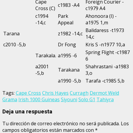
Cape
Foreign Courier -
c1983 -A4
Cross (C)
c1979 A4
c1994
Park
Ahonoora (I) -
-14,c
Appeal
a1975 1,m
Balidaress -t1973
Tarana
z1982 -14,c
14,c
c2010 -5,b
Dr Fong
Kris S -n1977 10,a
Spring Flight -c1987
Tarakala.
a1995 -6
6
a2001
Shahrastani -a1983
Tarakana
-5,b
3,o
a1990 -5,b
Tarafa -c1985 5,b
Tags:
Cape Cross
Chris Hayes
Curragh
Dermot Weld
Grama
Irish 1000 Guineas
Siyouni
Solo G1
Tahiyra
Deja una respuesta
Tu dirección de correo electrónico no será publicada.
Los
campos obligatorios están marcados con
*