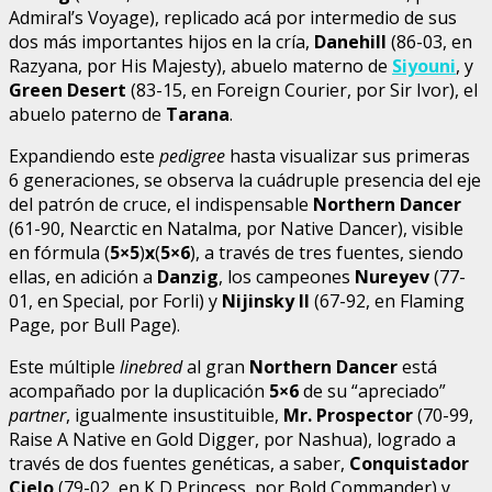
Admiral’s Voyage), replicado acá por intermedio de sus
dos más importantes hijos en la cría,
Danehill
(86-03, en
Razyana, por His Majesty), abuelo materno de
Siyouni
, y
Green Desert
(83-15, en Foreign Courier, por Sir Ivor), el
abuelo paterno de
Tarana
.
Expandiendo este
pedigree
hasta visualizar sus primeras
6 generaciones, se observa la cuádruple presencia del eje
del patrón de cruce, el indispensable
Northern Dancer
(61-90, Nearctic en Natalma, por Native Dancer), visible
en fórmula (
5×5
)
x
(
5×6
), a través de tres fuentes, siendo
ellas, en adición a
Danzig
, los campeones
Nureyev
(77-
01, en Special, por Forli) y
Nijinsky II
(67-92, en Flaming
Page, por Bull Page).
Este múltiple
linebred
al gran
Northern Dancer
está
acompañado por la duplicación
5×6
de su “apreciado”
partner
, igualmente insustituible,
Mr. Prospector
(70-99,
Raise A Native en Gold Digger, por Nashua), logrado a
través de dos fuentes genéticas, a saber,
Conquistador
Cielo
(79-02, en K D Princess, por Bold Commander) y