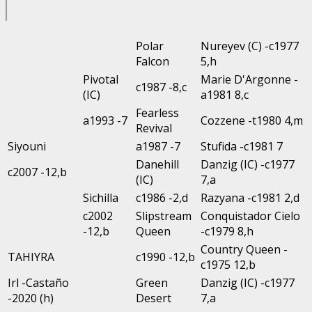
Polar
Nureyev (C) -c1977
Falcon
5,h
Pivotal
Marie D'Argonne -
c1987 -8,c
(IC)
a1981 8,c
Fearless
a1993 -7
Cozzene -t1980 4,m
Revival
Siyouni
a1987 -7
Stufida -c1981 7
Danehill
Danzig (IC) -c1977
c2007 -12,b
(IC)
7,a
Sichilla
c1986 -2,d
Razyana -c1981 2,d
c2002
Slipstream
Conquistador Cielo
-12,b
Queen
-c1979 8,h
Country Queen -
TAHIYRA
c1990 -12,b
c1975 12,b
Irl -Castaño
Green
Danzig (IC) -c1977
-2020 (h)
Desert
7,a