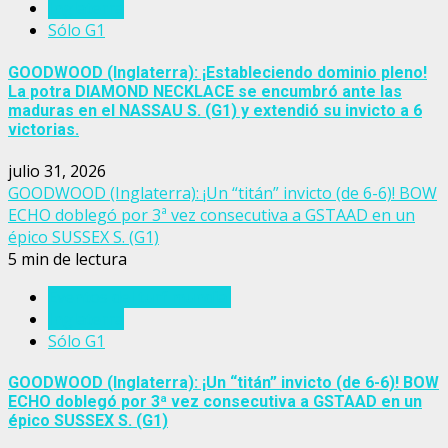
Inglaterra
Sólo G1
GOODWOOD (Inglaterra): ¡Estableciendo dominio pleno!
La potra DIAMOND NECKLACE se encumbró ante las
maduras en el NASSAU S. (G1) y extendió su invicto a 6
victorias.
julio 31, 2026
GOODWOOD (Inglaterra): ¡Un “titán” invicto (de 6-6)! BOW
ECHO doblegó por 3ª vez consecutiva a GSTAAD en un
épico SUSSEX S. (G1)
5 min de lectura
Eventos del turf mundial
Inglaterra
Sólo G1
GOODWOOD (Inglaterra): ¡Un “titán” invicto (de 6-6)! BOW
ECHO doblegó por 3ª vez consecutiva a GSTAAD en un
épico SUSSEX S. (G1)