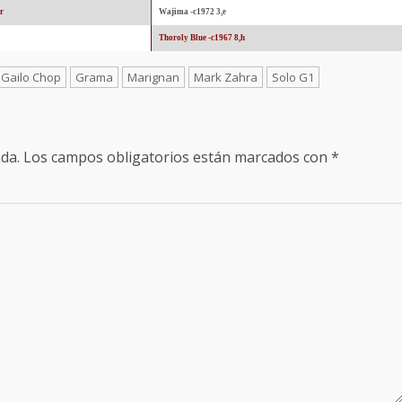
r
Wajima -c1972 3,e
h
Thoroly Blue -c1967 8,h
Gailo Chop
Grama
Marignan
Mark Zahra
Solo G1
da.
Los campos obligatorios están marcados con
*