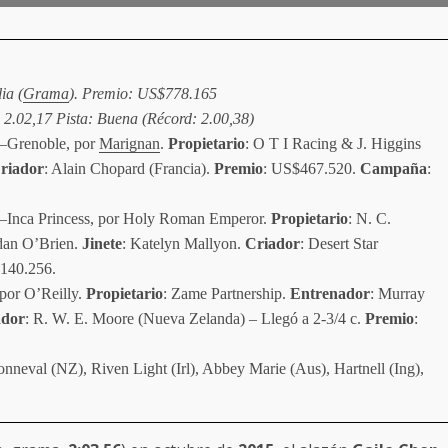
ia (
Grama
). Premio: US$778.165
2.02,17 Pista: Buena (Récord: 2.00,38)
–Grenoble, por
Marignan
.
Propietario
: O T I Racing & J. Higgins
riador
: Alain Chopard (Francia).
Premio
: US$467.520.
Campaña
:
leo–Inca Princess, por Holy Roman Emperor.
Propietario
: N. C.
dan O’Brien.
Jinete
: Katelyn Mallyon.
Criador
: Desert Star
140.256.
por O’Reilly.
Propietario
: Zame Partnership.
Entrenador
: Murray
ador
: R. W. E. Moore (Nueva Zelanda) – Llegó a 2-3/4 c.
Premio
:
onneval (NZ), Riven Light (Irl), Abbey Marie (Aus), Hartnell (Ing),