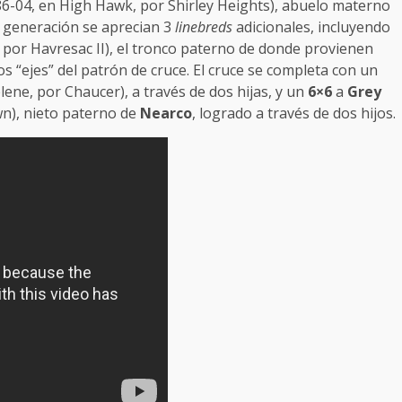
6-04, en High Hawk, por Shirley Heights), abuelo materno
ª generación se aprecian 3
linebreds
adicionales, incluyendo
 por Havresac II), el tronco paterno de donde provienen
los “ejes” del patrón de cruce. El cruce se completa con un
ene, por Chaucer), a través de dos hijas, y un
6×6
a
Grey
n), nieto paterno de
Nearco
, logrado a través de dos hijos.