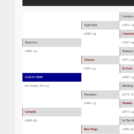
Northern
Night Shift
c1961 -2,
c1980 -4,g
Ciboulett
Deportivo
c1961 -4,
c2000 -1,p
Kenmare
Valencia
t1975 -1,
t1994 -1,p
De Stael
GAILO CHOP
a1983 -1,
Fra -Alazán -2011 (c)
Blushing
Marignan
a1974 -22
a1989 -1,p
Madelia
Grenoble
a1974 -1,
a2000 -8,h
In The W
Blue Wings
c1986 -9,