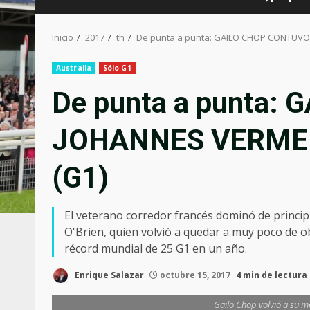
Inicio
2017
th
De punta a punta: GAILO CHOP CONTUVO 
Australia
Sólo G1
De punta a punta:
JOHANNES VERMEER
(G1)
El veterano corredor francés dominó de principi
O'Brien, quien volvió a quedar a muy poco de obt
récord mundial de 25 G1 en un año.
Enrique Salazar
octubre 15, 2017
4 min de lectura
Gailo Chop volvió a su me