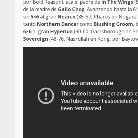
por Bold Reason), acá el padre de
In The Wings
(8
de la madre de
Gailo Chop
. Avanzando hasta la 6
un
5×6
al gran
Nearco
(35-57, Pharos en Nogara,
tanto
Northern Dancer
como
Blushing Groom
, 
6×6
al gran
Hyperion
(30-60, Gainsborough en Sel
Sovereign
(48-76, Nasrullah en Kong, por Baytow