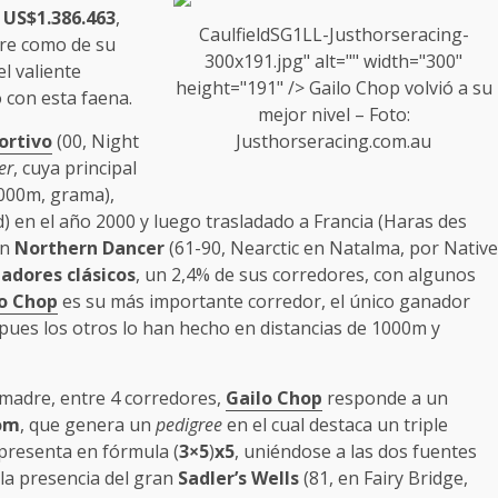
a
US$1.386.463
,
CaulfieldSG1LL-Justhorseracing-
dre como de su
300x191.jpg" alt="" width="300"
 el valiente
height="191" />
Gailo Chop
volvió a su
ó con esta faena.
mejor nivel – Foto:
Justhorseracing.com.au
ortivo
(00, Night
er
, cuya principal
1000m, grama),
ud) en el año 2000 y luego trasladado a Francia (Haras des
an
Northern Dancer
(61-90, Nearctic en Natalma, por Native
adores clásicos
, un 2,4% de sus corredores, con algunos
o Chop
es su más importante corredor, el único ganador
, pues los otros lo han hecho en distancias de 1000m y
 madre, entre 4 corredores,
Gailo Chop
responde a un
oom
, que genera un
pedigree
en el cual destaca un triple
 presenta en fórmula (
3×5
)
x5
, uniéndose a las dos fuentes
) la presencia del gran
Sadler’s Wells
(81, en Fairy Bridge,