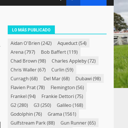
LO MÁS PUBLICADO
A
Aidan O'Brien
(242)
Aqueduct
(54)
Arena
(797)
Bob Baffert
(119)
Chad Brown
(98)
Charles Appleby
(72)
Chris Waller
(67)
Curlin
(59)
Curragh
(68)
Del Mar
(68)
Dubawi
(98)
Flavien Prat
(78)
Flemington
(56)
Frankel
(94)
Frankie Dettori
(75)
G2
(280)
G3
(250)
Galileo
(168)
Godolphin
(76)
Grama
(1561)
Gulfstream Park
(88)
Gun Runner
(65)