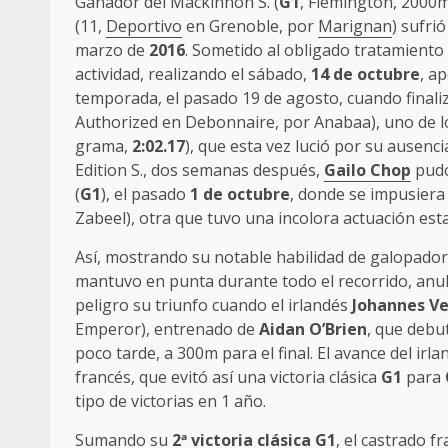
Ganador del Mackinnon S. (
G1
, Flemington, 2000
(11,
Deportivo
en Grenoble, por
Marignan
) sufri
marzo de
2016
. Sometido al obligado tratamiento
actividad, realizando el sábado,
14 de octubre
, a
temporada, el pasado 19 de agosto, cuando finaliz
Authorized en Debonnaire, por Anabaa), uno de l
grama,
2:02.17
), que esta vez lució por su ausenci
Edition S., dos semanas después,
Gailo Chop
pudo
(
G1
), el pasado
1 de octubre
, donde se impusiera
Zabeel), otra que tuvo una incolora actuación esta
Así, mostrando su notable habilidad de galopado
mantuvo en punta durante todo el recorrido, anul
peligro su triunfo cuando el irlandés
Johannes V
Emperor), entrenado de
Aidan O’Brien
, que deb
poco tarde, a 300m para el final. El avance del irl
francés, que evitó así una victoria clásica
G1
para
tipo de victorias en 1 año.
Sumando su
2ª victoria clásica G1
, el castrado f