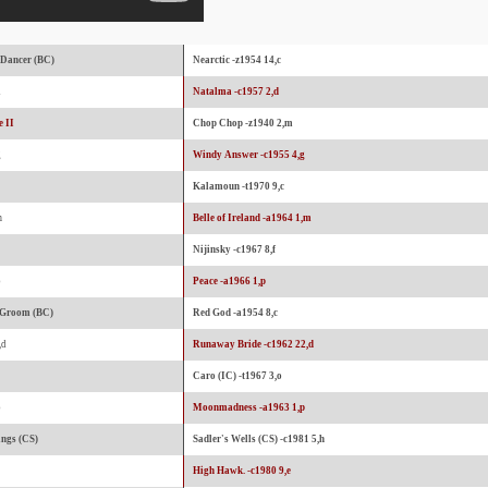
 Dancer (BC)
Nearctic -z1954 14,c
d
Natalma -c1957 2,d
e II
Chop Chop -z1940 2,m
g
Windy Answer -c1955 4,g
Kalamoun -t1970 9,c
m
Belle of Ireland -a1964 1,m
Nijinsky -c1967 8,f
p
Peace -a1966 1,p
 Groom (BC)
Red God -a1954 8,c
,d
Runaway Bride -c1962 22,d
Caro (IC) -t1967 3,o
p
Moonmadness -a1963 1,p
ings (CS)
Sadler's Wells (CS) -c1981 5,h
e
High Hawk. -c1980 9,e