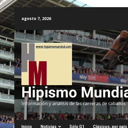
Saltar
al
agosto 7, 2026
contenido
Hipismo Mundia
Información y análisis de las carreras de caballos
Inicio
Noticias
Sólo G1
Clásicos, por país