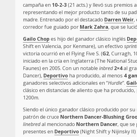
campaña en
10-2-3
(21 acts.) y llevó sus premios 
representando el mejor producto tanto de su pa
madre. Entrenado por el destacado
Darren Weir
,
corredor fue guiado por
Mark Zahra
, que se luci
Gailo Chop
es hijo del ganador clásico inglés
Dep
Shift en Valencia, por Kenmare), un efectivo
sprint
victoria ocurrió en el Flying Five S. (
G2
, Curragh, 
iniciado en la cría en Inglaterra (The National St
Faunes) en 2005. Con un notable
inbred
2×4
al gr
Dancer),
Deportivo
ha producido, al menos
4 gan
ganadores selectivos adicionales en “
Hurdle
”.
Gail
clásico en distancias de aliento que ha producido
1200m.
Siendo el único ganador clásico producido por su
patrón de cruce
Northern Dancer-Blushing Gr
linebred
al mencionado
Northern Dancer
, que se
presentes en
Deportivo
(Night Shift y Nijinsky II