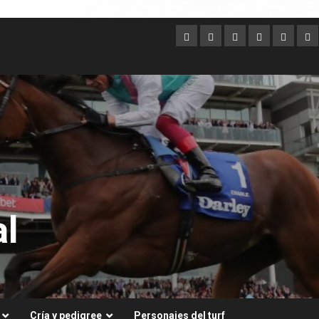
Argentina
Australia
Brasil
Chile
Dubai
Es
Un
l
Cría y pedigree
Personajes del turf