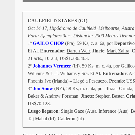
CAULFIELD STAKES (G1)
O
ct 14-17, Hipódromo de
Caulfield
-Melbourne, Austral
Para: Ejemplares 3a+. Distancia: 2000 Metros Tiempo: 
1º
GAILO CHOP
(Fra), 59 Ks, c. a. 6a, por
Deportivo
Et Al.
Entrenador
:
Darren Weir
.
Jinete
:
Mark Zahra
.
C
21 acts., 10-2-3, US$1.386.463.
2º
Johannes Vermeer
(Irl), 59 Ks, m. c. 4a, por Gali
Williams & L. J. Williams y Sra, Et Al.
Entrenador
: Ai
Phoenix Jvc (Irlanda) – Llegó a Pescuezo.
Premio
: US$
3º
Jon Snow
(NZ), 58 Ks, m. c. 4a, por Iffraaj–Orinda, 
Baker & Andrew Forsman.
Jinete
: Stephen Baster.
Cri
US$70.128.
Luego llegaron
: Single Gaze (Aus), Inference (Aus), B
Taj Mahal (Irl), Calderon (Irl).