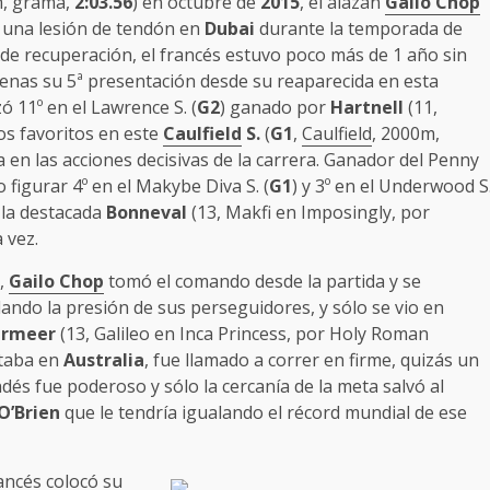
m, grama,
2:03.56
) en octubre de
2015
, el alazán
Gailo Chop
ó una lesión de tendón en
Dubai
durante la temporada de
 de recuperación, el francés estuvo poco más de 1 año sin
penas su 5ª presentación desde su reaparecida en esta
ó 11º en el Lawrence S. (
G2
) ganado por
Hartnell
(11,
os favoritos en este
Caulfield
S.
(
G1
,
Caulfield
, 2000m,
a en las acciones decisivas de la carrera. Ganador del Penny
 figurar 4º en el Makybe Diva S. (
G1
) y 3º en el Underwood S
 la destacada
Bonneval
(13, Makfi en Imposingly, por
 vez.
r,
Gailo Chop
tomó el comando desde la partida y se
ando la presión de sus perseguidores, y sólo se vio en
ermeer
(13, Galileo en Inca Princess, por Holy Roman
utaba en
Australia
, fue llamado a correr en firme, quizás un
andés fue poderoso y sólo la cercanía de la meta salvó al
O’Brien
que le tendría igualando el récord mundial de ese
rancés colocó su