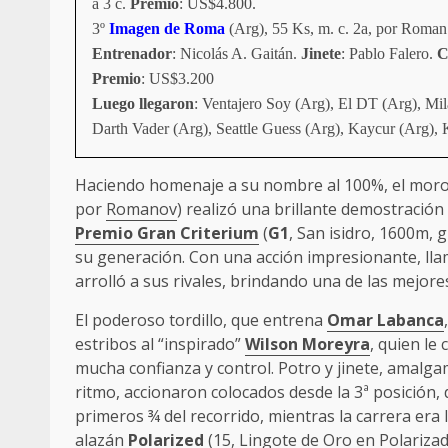
a 3 c.
Premio
: US$4.800.
3º
Imagen de Roma
(Arg), 55 Ks, m. c. 2a, por Roman
Entrenador
: Nicolás A. Gaitán.
Jinete
: Pablo Falero.
C
Premio
: US$3.200
Luego llegaron
: Ventajero Soy (Arg), El DT (Arg), Mi
Darth Vader (Arg), Seattle Guess (Arg), Kaycur (Arg), 
Haciendo homenaje a su nombre al 100%, el mor
por
Romanov
) realizó una brillante demostración 
Premio Gran Criterium
(
G1
, San isidro, 1600m,
su generación. Con una acción impresionante, lla
arrolló a sus rivales, brindando una de las mejor
El poderoso tordillo, que entrena
Omar Labanca
estribos al “inspirado”
Wilson Moreyra
, quien le
mucha confianza y control. Potro y jinete, amalg
ritmo, accionaron colocados desde la 3ª posición, 
primeros ¾ del recorrido, mientras la carrera era 
alazán
Polarized
(15, Lingote de Oro en Polarizad