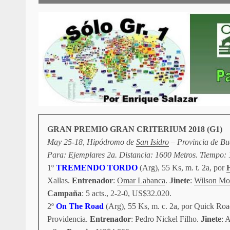
GRAN PREMIO GRAN CRITERIUM 2018 (G1)
May 25-18, Hipódromo de
San Isidro
– Provincia de Bue
Para: Ejemplares 2a. Distancia: 1600 Metros. Tiempo: 
1º
TREMENDO TORDO
(Arg), 55 Ks, m. t. 2a, por
Xallas.
Entrenador
:
Omar Labanca
.
Jinete
:
Wilson Mo
Campaña
: 5 acts., 2-2-0, US$32.020.
2º
On The Road
(Arg), 55 Ks, m. c. 2a, por Quick Ro
Providencia.
Entrenador
: Pedro Nickel Filho.
Jinete
: 