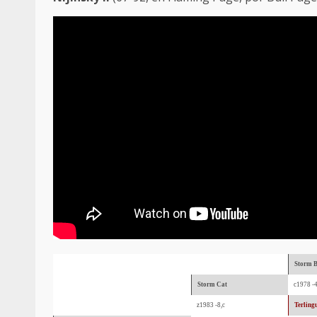
Storm B
Storm Cat
c1978 -4
z1983 -8,c
Terling