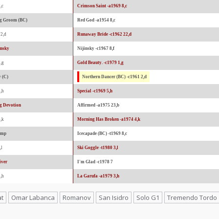
,c
Crimson Saint -a1969 8,c
ng Groom (BC)
Red God -a1954 8,c
22,d
Runaway Bride -c1962 22,d
insky
Nijinsky -c1967 8,f
,g
Gold Beauty. -c1979 1,g
 (C)
Northern Dancer (BC) -c1961 2,d
,h
Special -c1969 5,h
g Devotion
Affirmed -a1975 23,b
,k
Morning Has Broken -a1974 4,k
amp
Icecapade (BC) -t1969 8,c
,l
Ski Goggle -t1980 3,l
iver
I'm Glad -c1978 7
,h
La Garufa -a1979 3,h
at
Omar Labanca
Romanov
San Isidro
Solo G1
Tremendo Tordo