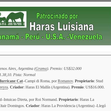
nos Aires, Argentina (
Grama
). Premio: US$32.000
1.38,10. Pista: Normal
Hurricane Cat
–Campi di Roma, por
Romanov
.
Propietario
: Stud
reyra
.
Criador
: Haras El Mallín (Argentina).
Premio
: US$16.000.
ad–Intuicao Direta, por Roi Normand.
Propietario
: Haras La
Altair Domingos.
Criador
: Haras La Providencia (Argentina) -Llegó