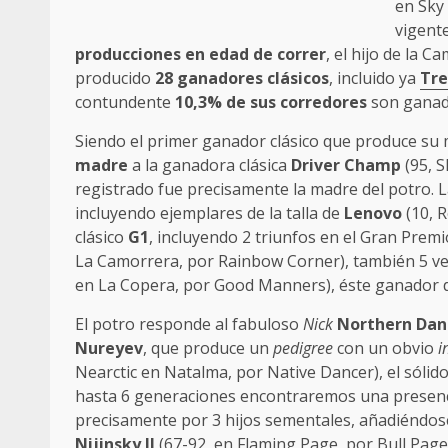
en Sky
vigent
producciones en edad de correr
, el hijo de la 
producido
28 ganadores clásicos
, incluido ya
Tr
contundente
10,3% de sus corredores
son ganado
Siendo el primer ganador clásico que produce su 
madre
a la ganadora clásica
Driver Champ
(95, S
registrado fue precisamente la madre del potro. L
incluyendo ejemplares de la talla de
Lenovo
(10, 
clásico
G1
, incluyendo 2 triunfos en el Gran Prem
La Camorrera, por Rainbow Corner), también 5 ve
en La Copera, por Good Manners), éste ganador d
El potro responde al fabuloso
Nick
Northern Dan
Nureyev
, que produce un
pedigree
con un obvio
i
Nearctic en Natalma, por Native Dancer), el sólido
hasta 6 generaciones encontraremos una presencia
precisamente por 3 hijos sementales, añadiéndose
Nijinsky II
(67-92, en Flaming Page, por Bull Page