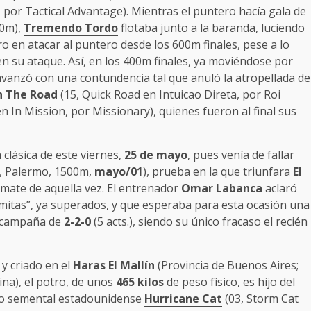
 por Tactical Advantage). Mientras el puntero hacía gala de
0m),
Tremendo Tordo
flotaba junto a la baranda, luciendo
ro en atacar al puntero desde los 600m finales, pese a lo
 en su ataque. Así, en los 400m finales, ya moviéndose por
avanzó con una contundencia tal que anuló la atropellada de
 The Road
(15, Quick Road en Intuicao Direta, por Roi
 In Mission, por Missionary), quienes fueron al final sus
 clásica de este viernes,
25 de mayo
, pues venía de fallar
, Palermo, 1500m,
mayo/01
), prueba en la que triunfara
El
remate de aquella vez. El entrenador
Omar Labanca
aclaró
emitas”, ya superados, y que esperaba para esta ocasión una
a campaña de
2-2-0
(5 acts.), siendo su único fracaso el recién
y criado en el
Haras El Mallín
(Provincia de Buenos Aires;
ina), el potro, de unos
465 kilos
de peso físico, es hijo del
do semental estadounidense
Hurricane Cat
(03, Storm Cat