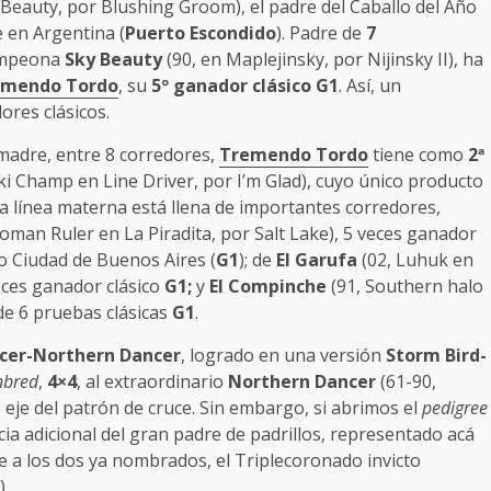
 Beauty, por Blushing Groom), el padre del Caballo del Año
e en Argentina (
Puerto Escondido
). Padre de
7
Campeona
Sky Beauty
(90, en Maplejinsky, por Nijinsky II), ha
emendo Tordo
, su
5º ganador clásico G1
. Así, un
res clásicos.
madre, entre 8 corredores,
Tremendo Tordo
tiene como
2ª
ki Champ en Line Driver, por I’m Glad), cuyo único producto
a línea materna está llena de importantes corredores,
Roman Ruler en La Piradita, por Salt Lake), 5 veces ganador
io Ciudad de Buenos Aires (
G1
); de
El Garufa
(02, Luhuk en
ces ganador clásico
G1;
y
El Compinche
(91, Southern halo
e 6 pruebas clásicas
G1
.
cer-Northern Dancer
, logrado en una versión
Storm Bird-
nbred
,
4×4
, al extraordinario
Northern Dancer
(61-90,
 eje del patrón de cruce. Sin embargo, si abrimos el
pedigree
 adicional del gran padre de padrillos, representado acá
 a los dos ya nombrados, el Triplecoronado invicto
).