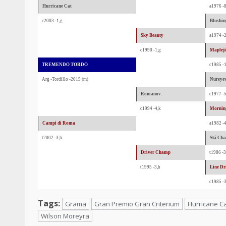
Hurricane Cat
a1976 -8
c2003 -1,g
Blushi
Sky Beauty
a1974 -
c1990 -1,g
Maplej
TREMENDO TORDO
c1985 -1
Arg -Tordillo -2015 (m)
Nureyev
Romanov.
c1977 -5
c1994 -4,k
Mornin
Campi di Roma
a1982 -4
t2002 -3,h
Ski Ch
Driver Champ
t1986 -3
t1995 -3,h
Line Dr
c1985 -3
Tags:
Grama
Gran Premio Gran Criterium
Hurricane C
Wilson Moreyra