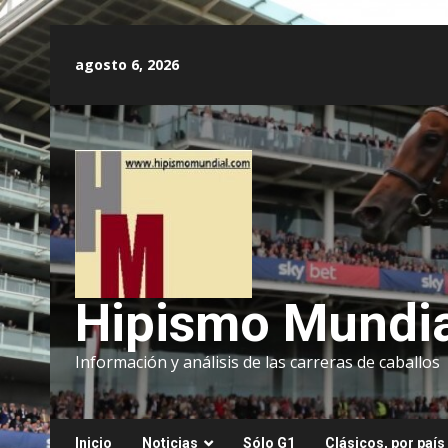
Saltar
al
agosto 6, 2026
contenido
Hipismo Mundia
Información y análisis de las carreras de caballos
Inicio
Noticias
Sólo G1
Clásicos, por país