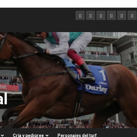
Argentina
Australia
Brasil
Chile
Dubai
Es
Un
l
Cría y pedigree
Personajes del turf