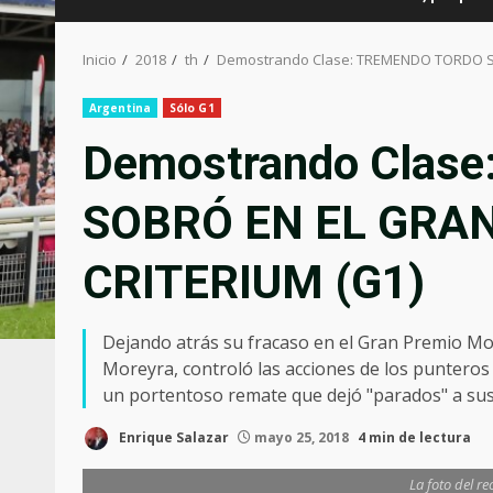
Inicio
2018
th
Demostrando Clase: TREMENDO TORDO S
Argentina
Sólo G1
Demostrando Clas
SOBRÓ EN EL GRA
CRITERIUM (G1)
Dejando atrás su fracaso en el Gran Premio Mont
Moreyra, controló las acciones de los punteros
un portentoso remate que dejó "parados" a sus
Enrique Salazar
mayo 25, 2018
4 min de lectura
La foto del r