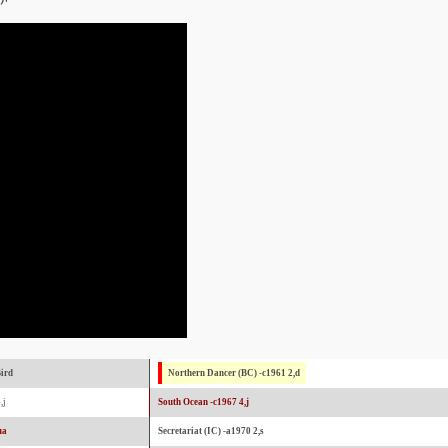
ird
Northern Dancer (BC) -c1961 2,d
,j
South Ocean -c1967 4,j
ua
Secretariat (IC) -a1970 2,s