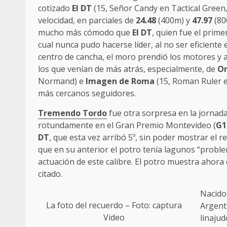
cotizado
El DT
(15, Señor Candy en Tactical Green,
velocidad, en parciales de
24.48
(400m) y
47.97
(80
mucho más cómodo que
El DT
, quien fue el prime
cual nunca pudo hacerse líder, al no ser eficiente
centro de cancha, el moro prendió los motores y 
los que venían de más atrás, especialmente, de
On
Normand) e
Imagen de Roma
(15, Roman Ruler en
más cercanos seguidores.
Tremendo Tordo
fue otra sorpresa en la jornada
rotundamente en el Gran Premio Montevideo (
G1
DT
, que esta vez arribó 5º, sin poder mostrar el 
que en su anterior el potro tenía lagunos “probl
actuación de este calibre. El potro muestra ahor
citado.
Nacido 
La foto del recuerdo – Foto: captura
Argent
Video
linaju