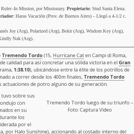
 Ruler–In Mission, por Missionary.
Propietario
: Stud Santa Elena.
riador
: Haras Vacación (Prov. de Buenos Aires) – Llegó a 4-1/2 c.
lanés Joy (Arg), Polarized (Arg), Bekir (Arg), Wisdom Key (Arg),
Kindly Nak (Arg).
o
Tremendo Tordo
(15,
Hurricane Cat
en Campi di Roma,
de calidad para así concretar una sólida victoria en el
Gran
 grama,
1:38.10
), ubicándose entre la élite de los potrillos de
mado a correr desde los 400m finales,
Tremendo Tordo
es actuaciones de potro alguno de su generación.
, tuvo sobre sus
Tremendo Tordo
luego de su triunfo –
 condujo con
Foto: Captura Video
amados en su
durante los
liderada por el
a, por Halo Sunshine), accionando al costado interno del