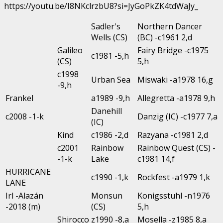
https://youtu.be/I8NKclrzbU8?si=JyGoPkZK4tdWaJy_
Sadler's
Northern Dancer
Wells (CS)
(BC) -c1961 2,d
Galileo
Fairy Bridge -c1975
c1981 -5,h
(CS)
5,h
c1998
Urban Sea
Miswaki -a1978 16,g
-9,h
Frankel
a1989 -9,h
Allegretta -a1978 9,h
Danehill
c2008 -1-k
Danzig (IC) -c1977 7,a
(IC)
Kind
c1986 -2,d
Razyana -c1981 2,d
c2001
Rainbow
Rainbow Quest (CS) -
-1-k
Lake
c1981 14,f
HURRICANE
c1990 -1,k
Rockfest -a1979 1,k
LANE
Irl -Alazán
Monsun
Konigsstuhl -n1976
-2018 (m)
(CS)
5,h
Shirocco
z1990 -8,a
Mosella -z1985 8,a