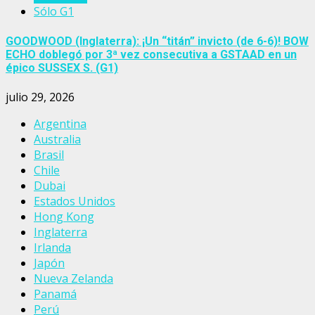
Sólo G1
GOODWOOD (Inglaterra): ¡Un “titán” invicto (de 6-6)! BOW
ECHO doblegó por 3ª vez consecutiva a GSTAAD en un
épico SUSSEX S. (G1)
julio 29, 2026
Argentina
Australia
Brasil
Chile
Dubai
Estados Unidos
Hong Kong
Inglaterra
Irlanda
Japón
Nueva Zelanda
Panamá
Perú