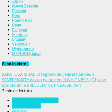
Japón
Nueva Zelanda
Panamá
Perú
Puerto Rico
Qatar
Singapur
Suráfrica
Uruguay
Venezuela
Hipódromos
MEYDAN (Dubai)
Si no lo viste...
SARATOGA (EUA): ¡El regreso del Jedi! El Campeón
SOVEREIGNTY dio un galope en el WHITNEY S. (G1) y se
apuntó en la BREEDERS’ CUP CLASSIC (G1)
2 min de lectura
Breeders' Cup Challenge
Estados Unidos
Noticias