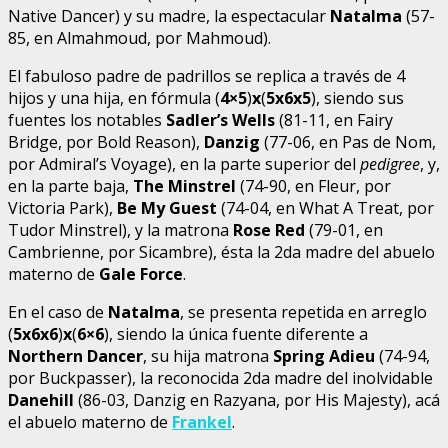
Native Dancer) y su madre, la espectacular
Natalma
(57-
85, en Almahmoud, por Mahmoud).
El fabuloso padre de padrillos se replica a través de 4
hijos y una hija, en fórmula (
4×5
)
x
(
5x6x5
), siendo sus
fuentes los notables
Sadler’s Wells
(81-11, en Fairy
Bridge, por Bold Reason),
Danzig
(77-06, en Pas de Nom,
por Admiral’s Voyage), en la parte superior del
pedigree
, y,
en la parte baja,
The Minstrel
(74-90, en Fleur, por
Victoria Park),
Be My Guest
(74-04, en What A Treat, por
Tudor Minstrel), y la matrona
Rose Red
(79-01, en
Cambrienne, por Sicambre), ésta la 2da madre del abuelo
materno de
Gale Force
.
En el caso de
Natalma
, se presenta repetida en arreglo
(
5x6x6
)
x
(
6×6
), siendo la única fuente diferente a
Northern Dancer
, su hija matrona
Spring Adieu
(74-94,
por Buckpasser), la reconocida 2da madre del inolvidable
Danehill
(86-03, Danzig en Razyana, por His Majesty), acá
el abuelo materno de
Frankel
.