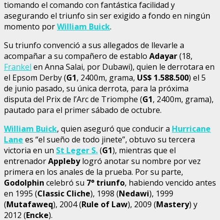
tiomando el comando con fantástica facilidad y
asegurando el triunfo sin ser exigido a fondo en ningún
momento por
William Buick
.
Su triunfo convenció a sus allegados de llevarle a
acompañar a su compañero de establo
Adayar
(18,
Frankel
en Anna Salai, por Dubawi), quien le derrotara en
el Epsom Derby (
G1
, 2400m, grama,
US$ 1.588.500
) el 5
de junio pasado, su única derrota, para la próxima
disputa del Prix de l’Arc de Triomphe (
G1
, 2400m, grama),
pautado para el primer sábado de octubre.
William Buick
, quien aseguró que conducir a
Hurricane
Lane
es “el sueño de todo jinete”, obtuvo su tercera
victoria en un
St Leger S.
(
G1
), mientras que el
entrenador
Appleby
logró anotar su nombre por vez
primera en los anales de la prueba. Por su parte,
Godolphin
celebró su
7° triunfo
, habiendo vencido antes
en 1995 (
Classic Cliche
), 1998 (
Nedawi
), 1999
(
Mutafaweq
), 2004 (
Rule of Law
), 2009 (
Mastery
) y
2012 (
Encke
).