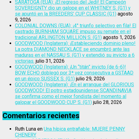
SARATOGA (EUA): ¡El regreso del Jedi! El Campeón
SOVEREIGNTY dio un galope en el WHITNEY S. (G1) y
se apuntó en la BREEDERS’ CUP CLASSIC (G1)
agosto
9, 2026
COLONIAL DOWNS (EUA): ¡4° triunfo selectivo en fila! El
castrado BURNHAM SQUARE impuso su remate en el
tradicional ARLINGTON MILLION S. (G1)
agosto 1, 2026
GOODWOOD (Inglaterra): ¡Estableciendo dominio pleno!
La potra DIAMOND NECKLACE se encumbró ante las
maduras en el NASSAU S. (G1) y extendió su invicto a 6
victorias.
julio 31, 2026
GOODWOOD (Inglaterra): ¡Un “titán” invicto (de 6-6)!
BOW ECHO doblegó por 3ª vez consecutiva a GSTAAD
en un épico SUSSEX S. (G1)
julio 29, 2026
GOODWOOD (Inglaterra): ¡En el arranque del GLORIOUS
GOODWOOD! El potro estadounidense SCANDINAVIA
se confirma como el mejor fondista del momento al
galopar el GOODWOOD CUP S. (G1)
julio 28, 2026
Comentarios recientes
Ruth Luna
en
Una hípica entrañable: MUERE PENNY
CHENERY