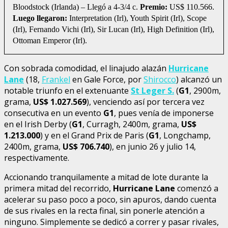
Bloodstock (Irlanda) – Llegó a 4-3/4 c.
Premio:
US$ 110.566.
Luego llegaron:
Interpretation (Irl), Youth Spirit (Irl), Scope
(Irl), Fernando Vichi (Irl), Sir Lucan (Irl), High Definition (Irl),
Ottoman Emperor (Irl).
Con sobrada comodidad, el linajudo alazán
Hurricane
Lane
(18,
Frankel
en Gale Force, por
Shirocco
) alcanzó un
notable triunfo en el extenuante
St Leger S.
(
G1
, 2900m,
grama,
US$ 1.027.569
), venciendo así por tercera vez
consecutiva en un evento
G1
, pues venía de imponerse
en el Irish Derby (
G1
, Curragh, 2400m, grama,
US$
1.213.000
) y en el Grand Prix de Paris (
G1
, Longchamp,
2400m, grama,
US$ 706.740
), en junio 26 y julio 14,
respectivamente.
Accionando tranquilamente a mitad de lote durante la
primera mitad del recorrido,
Hurricane
Lane
comenzó a
acelerar su paso poco a poco, sin apuros, dando cuenta
de sus rivales en la recta final, sin ponerle atención a
ninguno. Simplemente se dedicó a correr y pasar rivales,