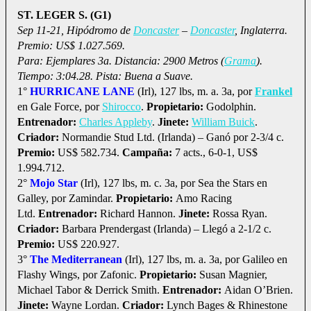
ST. LEGER S. (G1)
Sep 11-21, Hipódromo de
Doncaster
–
Doncaster
, Inglaterra.
Premio: US$ 1.027.569.
Para: Ejemplares 3a. Distancia: 2900 Metros (
Grama
).
Tiempo: 3:04.28. Pista: Buena a Suave.
1°
HURRICANE LANE
(Irl), 127 lbs, m. a. 3a, por
Frankel
en Gale Force, por
Shirocco
.
Propietario:
Godolphin.
Entrenador:
Charles Appleby
.
Jinete:
William Buick
.
Criador:
Normandie Stud Ltd. (Irlanda) – Ganó por 2-3/4 c.
Premio:
US$ 582.734.
Campaña:
7 acts., 6-0-1, US$
1.994.712.
2°
Mojo Star
(Irl), 127 lbs, m. c. 3a, por Sea the Stars en
Galley, por Zamindar.
Propietario:
Amo Racing
Ltd.
Entrenador:
Richard Hannon.
Jinete:
Rossa Ryan.
Criador:
Barbara Prendergast (Irlanda) – Llegó a 2-1/2 c.
Premio:
US$ 220.927.
3°
The Mediterranean
(Irl), 127 lbs, m. a. 3a, por Galileo en
Flashy Wings, por Zafonic.
Propietario:
Susan Magnier,
Michael Tabor & Derrick Smith.
Entrenador:
Aidan O’Brien.
Jinete:
Wayne Lordan.
Criador:
Lynch Bages & Rhinestone