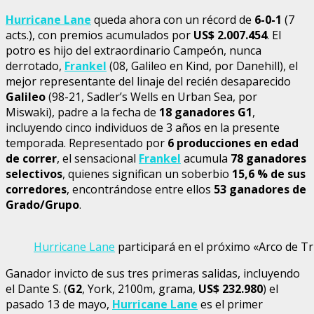
Hurricane Lane
queda ahora con un récord de
6-0-1
(7
acts.), con premios acumulados por
US$ 2.007.454
. El
potro es hijo del extraordinario Campeón, nunca
derrotado,
Frankel
(08, Galileo en Kind, por Danehill), el
mejor representante del linaje del recién desaparecido
Galileo
(98-21, Sadler’s Wells en Urban Sea, por
Miswaki), padre a la fecha de
18 ganadores G1
,
incluyendo cinco individuos de 3 años en la presente
temporada. Representado por
6 producciones en edad
de correr
, el sensacional
Frankel
acumula
78 ganadores
selectivos
, quienes significan un soberbio
15,6 % de sus
corredores
, encontrándose entre ellos
53 ganadores de
Grado/Grupo
.
Hurricane Lane
participará en el próximo «Arco de Tr
Ganador invicto de sus tres primeras salidas, incluyendo
el Dante S. (
G2
, York, 2100m, grama,
US$ 232.980
) el
pasado 13 de mayo,
Hurricane Lane
es el primer