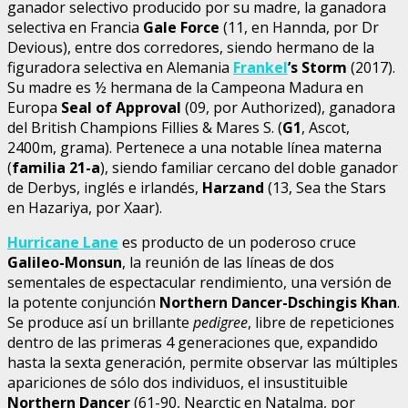
ganador selectivo producido por su madre, la ganadora
selectiva en Francia
Gale Force
(11, en Hannda, por Dr
Devious), entre dos corredores, siendo hermano de la
figuradora selectiva en Alemania
Frankel
’s Storm
(2017).
Su madre es ½ hermana de la Campeona Madura en
Europa
Seal of Approval
(09, por Authorized), ganadora
del British Champions Fillies & Mares S. (
G1
, Ascot,
2400m, grama). Pertenece a una notable línea materna
(
familia 21-a
), siendo familiar cercano del doble ganador
de Derbys, inglés e irlandés,
Harzand
(13, Sea the Stars
en Hazariya, por Xaar).
Hurricane Lane
es producto de un poderoso cruce
Galileo-Monsun
, la reunión de las líneas de dos
sementales de espectacular rendimiento, una versión de
la potente conjunción
Northern Dancer-Dschingis Khan
.
Se produce así un brillante
pedigree
, libre de repeticiones
dentro de las primeras 4 generaciones que, expandido
hasta la sexta generación, permite observar las múltiples
apariciones de sólo dos individuos, el insustituible
Northern Dancer
(61-90, Nearctic en Natalma, por