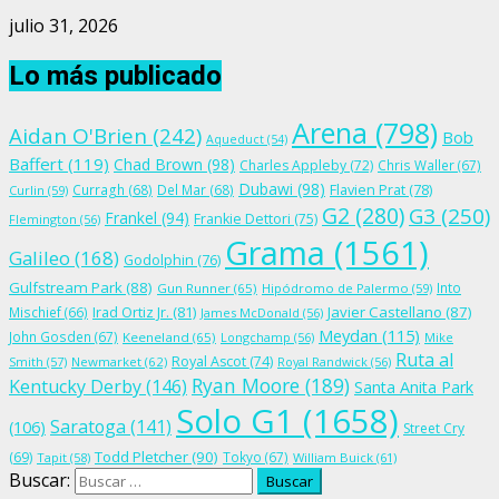
julio 31, 2026
Lo más publicado
Arena
(798)
Aidan O'Brien
(242)
Bob
Aqueduct
(54)
Baffert
(119)
Chad Brown
(98)
Charles Appleby
(72)
Chris Waller
(67)
Dubawi
(98)
Flavien Prat
(78)
Curragh
(68)
Del Mar
(68)
Curlin
(59)
G2
(280)
G3
(250)
Frankel
(94)
Frankie Dettori
(75)
Flemington
(56)
Grama
(1561)
Galileo
(168)
Godolphin
(76)
Gulfstream Park
(88)
Into
Gun Runner
(65)
Hipódromo de Palermo
(59)
Irad Ortiz Jr.
(81)
Javier Castellano
(87)
Mischief
(66)
James McDonald
(56)
Meydan
(115)
John Gosden
(67)
Keeneland
(65)
Longchamp
(56)
Mike
Ruta al
Royal Ascot
(74)
Smith
(57)
Newmarket
(62)
Royal Randwick
(56)
Ryan Moore
(189)
Kentucky Derby
(146)
Santa Anita Park
Solo G1
(1658)
Saratoga
(141)
(106)
Street Cry
Todd Pletcher
(90)
(69)
Tokyo
(67)
Tapit
(58)
William Buick
(61)
Buscar: