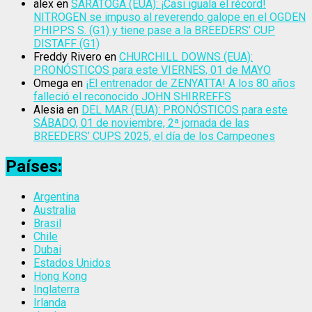
alex
en
SARATOGA (EUA): ¡Casi iguala el récord!
NITROGEN se impuso al reverendo galope en el OGDEN
PHIPPS S. (G1) y tiene pase a la BREEDERS’ CUP
DISTAFF (G1)
Freddy Rivero
en
CHURCHILL DOWNS (EUA):
PRONÓSTICOS para este VIERNES, 01 de MAYO
Omega
en
¡El entrenador de ZENYATTA! A los 80 años
falleció el reconocido JOHN SHIRREFFS
Alesia
en
DEL MAR (EUA): PRONÓSTICOS para este
SÁBADO, 01 de noviembre, 2ª jornada de las
BREEDERS’ CUPS 2025, el día de los Campeones
Países:
Argentina
Australia
Brasil
Chile
Dubai
Estados Unidos
Hong Kong
Inglaterra
Irlanda