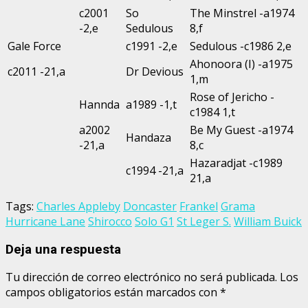
c2001
So
The Minstrel -a1974
-2,e
Sedulous
8,f
Gale Force
c1991 -2,e
Sedulous -c1986 2,e
Ahonoora (I) -a1975
c2011 -21,a
Dr Devious
1,m
Rose of Jericho -
Hannda
a1989 -1,t
c1984 1,t
a2002
Be My Guest -a1974
Handaza
-21,a
8,c
Hazaradjat -c1989
c1994 -21,a
21,a
Tags:
Charles Appleby
Doncaster
Frankel
Grama
Hurricane Lane
Shirocco
Solo G1
St Leger S.
William Buick
Deja una respuesta
Tu dirección de correo electrónico no será publicada.
Los
campos obligatorios están marcados con
*