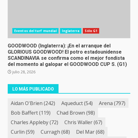
Eventos del turf mundial
Inglaterra
Sólo G1
GOODWOOD (Inglaterra): ¡En el arranque del
GLORIOUS GOODWOOD! El potro estadounidense
SCANDINAVIA se confirma como el mejor fondista
del momento al galopar el GOODWOOD CUP S. (G1)
julio 28, 2026
LO MÁS PUBLICADO
Aidan O'Brien
(242)
Aqueduct
(54)
Arena
(797)
Bob Baffert
(119)
Chad Brown
(98)
Charles Appleby
(72)
Chris Waller
(67)
Curlin
(59)
Curragh
(68)
Del Mar
(68)