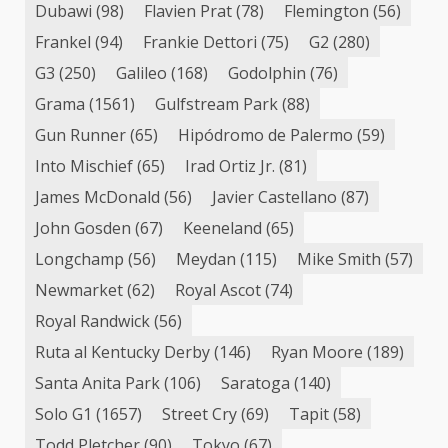
Dubawi
(98)
Flavien Prat
(78)
Flemington
(56)
Frankel
(94)
Frankie Dettori
(75)
G2
(280)
G3
(250)
Galileo
(168)
Godolphin
(76)
Grama
(1561)
Gulfstream Park
(88)
Gun Runner
(65)
Hipódromo de Palermo
(59)
Into Mischief
(65)
Irad Ortiz Jr.
(81)
James McDonald
(56)
Javier Castellano
(87)
John Gosden
(67)
Keeneland
(65)
Longchamp
(56)
Meydan
(115)
Mike Smith
(57)
Newmarket
(62)
Royal Ascot
(74)
Royal Randwick
(56)
Ruta al Kentucky Derby
(146)
Ryan Moore
(189)
Santa Anita Park
(106)
Saratoga
(140)
Solo G1
(1657)
Street Cry
(69)
Tapit
(58)
Todd Pletcher
(90)
Tokyo
(67)