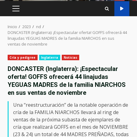
MENÚ
PRINCIPAL
Inicio
2023
nd
DONCASTER (Inglaterra): ¡Espectacular oferta! GOFFS ofrecerá 44
linajudas YEGUAS MADRES de la familia NIARCHOS en sus
ventas de noviembre
Cría y pedigree
Inglaterra
Noticias
DONCASTER (Inglaterra): ¡Espectacular
oferta! GOFFS ofrecerá 44 linajudas
YEGUAS MADRES de la familia NIARCHOS
en sus ventas de noviembre
Una “reestructuración” de la notable operación de
cría de la FAMILIA NIARCHOS llevará al ring de
ventas de la próxima subasta de ejemplares de
cría que realizará GOFFS en el mes de NOVIEMBRE
(23 & 24) un total de 44 MADRES PREÑADAS, todas