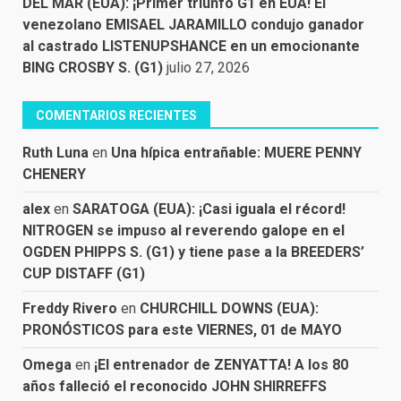
DEL MAR (EUA): ¡Primer triunfo G1 en EUA! El
venezolano EMISAEL JARAMILLO condujo ganador
al castrado LISTENUPSHANCE en un emocionante
BING CROSBY S. (G1)
julio 27, 2026
COMENTARIOS RECIENTES
Ruth Luna
en
Una hípica entrañable: MUERE PENNY
CHENERY
alex
en
SARATOGA (EUA): ¡Casi iguala el récord!
NITROGEN se impuso al reverendo galope en el
OGDEN PHIPPS S. (G1) y tiene pase a la BREEDERS’
CUP DISTAFF (G1)
Freddy Rivero
en
CHURCHILL DOWNS (EUA):
PRONÓSTICOS para este VIERNES, 01 de MAYO
Omega
en
¡El entrenador de ZENYATTA! A los 80
años falleció el reconocido JOHN SHIRREFFS