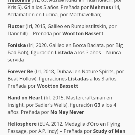
Fiesolana
(Irl., 09, Aussie Rules en Tidal Reach, por
Kris S),
G1
a los 5 años. Preñada por
Mehmas
(14,
Acclamation en Lucina, por Machiavellian)
Flutter
(Irl, 2015, Galileo en Rumplestiltskin, por
Danehill) – Preñada por
Wootton Bassett
Foniska
(Irl, 2020, Galileo en Bocca Baciata, por Big
Bad Bob), figuración
Listada
a los 3 años – Nunca
servida
Forever Be
(Irl, 2018, Dubawi en Nature Spirits, por
Beat Hollow), figuraciones
Listadas
a los 3 años.
Preñada por
Wootton Bassett
Hand on Heart
(Irl, 2015, Mastercraftsman en
Insight, por Sadler’s Wells), figuración
G3
a los 4
años. Preñada por
No Nay Never
Heliosphere
(EUA, 2012, Medaglia d’Oro en Flying
Passage, por A.P. Indy) – Preñada por
Study of Man