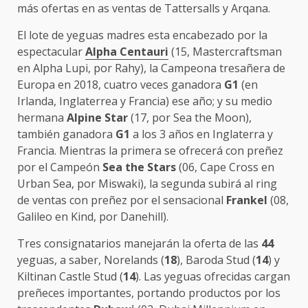
más ofertas en as ventas de Tattersalls y Arqana.
El lote de yeguas madres esta encabezado por la
espectacular
Alpha Centauri
(15, Mastercraftsman
en Alpha Lupi, por Rahy), la Campeona tresañera de
Europa en 2018, cuatro veces ganadora
G1
(en
Irlanda, Inglaterrea y Francia) ese año; y su medio
hermana
Alpine Star
(17, por Sea the Moon),
también ganadora
G1
a los 3 años en Inglaterra y
Francia. Mientras la primera se ofrecerá con preñez
por el Campeón
Sea the Stars
(06, Cape Cross en
Urban Sea, por Miswaki), la segunda subirá al ring
de ventas con preñez por el sensacional
Frankel
(08,
Galileo en Kind, por Danehill).
Tres consignatarios manejarán la oferta de las
44
yeguas, a saber, Norelands (
18
), Baroda Stud (
14
) y
Kiltinan Castle Stud (
14
). Las yeguas ofrecidas cargan
preñeces importantes, portando productos por los