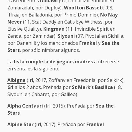
trascendentes
Dubawi
(02, Dubai Millennium en
Zomaradah, por Deploy),
Wootton Bassett
(08,
Iffraaj en Balladonia, por Primo Dominie),
No Nay
Never
(11, Scat Daddy en Cat’s Eye Witness, por
Elusive Quality),
Kingman
(11, Invincible Spirit en
Zenda, por Zamindar),
Siyouni
(07, Pivotal en Sichilla,
por Danehill) y los mencionados
Frankel
y
Sea the
Stars
, por sólo nimbrar algunos.
La
lista completa de yeguas madres
a ofrecerse
en venta es la siguiente:
Albigna
(Irl, 2017, Zoffany en Freedonia, por Selkirk),
G1
a los 2 años. Preñada por
St Mark’s Basilica
(18,
Siyouni en Cabaret, por Galileo)
Alpha Centauri
(Irl, 2015). Preñada por
Sea the
Stars
Alpine Star
(Irl, 2017). Preñada por
Frankel