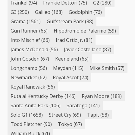
Frankel
(94)
Frankie Dettori
(75)
G2
(280)
G3
(250)
Galileo
(168)
Godolphin
(76)
Grama
(1561)
Gulfstream Park
(88)
Gun Runner
(65)
Hipódromo de Palermo
(59)
Into Mischief
(66)
Irad Ortiz Jr.
(81)
James McDonald
(56)
Javier Castellano
(87)
John Gosden
(67)
Keeneland
(65)
Longchamp
(56)
Meydan
(115)
Mike Smith
(57)
Newmarket
(62)
Royal Ascot
(74)
Royal Randwick
(56)
Ruta al Kentucky Derby
(146)
Ryan Moore
(189)
Santa Anita Park
(106)
Saratoga
(141)
Solo G1
(1658)
Street Cry
(69)
Tapit
(58)
Todd Pletcher
(90)
Tokyo
(67)
William Buick
(61)