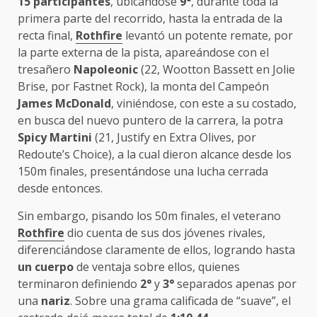
15 participantes
, ubicándose
9°
, durante toda la
primera parte del recorrido, hasta la entrada de la
recta final,
Rothfire
levantó un potente remate, por
la parte externa de la pista, apareándose con el
tresañero
Napoleonic
(22, Wootton Bassett en Jolie
Brise, por Fastnet Rock), la monta del Campeón
James McDonald
, viniéndose, con este a su costado,
en busca del nuevo puntero de la carrera, la potra
Spicy Martini
(21, Justify en Extra Olives, por
Redoute’s Choice), a la cual dieron alcance desde los
150m finales, presentándose una lucha cerrada
desde entonces.
Sin embargo, pisando los 50m finales, el veterano
Rothfire
dio cuenta de sus dos jóvenes rivales,
diferenciándose claramente de ellos, logrando hasta
un cuerpo
de ventaja sobre ellos, quienes
terminaron definiendo
2°
y
3°
separados apenas por
una
nariz
. Sobre una grama calificada de “suave”, el