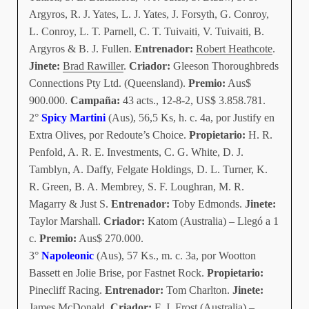
Argyros, R. J. Yates, L. J. Yates, J. Forsyth, G. Conroy,
L. Conroy, L. T. Parnell, C. T. Tuivaiti, V. Tuivaiti, B.
Argyros & B. J. Fullen.
Entrenador:
Robert Heathcote
.
Jinete:
Brad Rawiller
.
Criador:
Gleeson Thoroughbreds
Connections Pty Ltd. (Queensland).
Premio:
Aus$
900.000.
Campaña:
43 acts., 12-8-2, US$ 3.858.781.
2°
Spicy Martini
(Aus), 56,5 Ks, h. c. 4a, por Justify en
Extra Olives, por Redoute’s Choice.
Propietario:
H. R.
Penfold, A. R. E. Investments, C. G. White, D. J.
Tamblyn, A. Daffy, Felgate Holdings, D. L. Turner, K.
R. Green, B. A. Membrey, S. F. Loughran, M. R.
Magarry & Just S.
Entrenador:
Toby Edmonds.
Jinete:
Taylor Marshall.
Criador:
Katom (Australia) – Llegó a 1
c.
Premio:
Aus$ 270.000.
3°
Napoleonic
(Aus), 57 Ks., m. c. 3a, por Wootton
Bassett en Jolie Brise, por Fastnet Rock.
Propietario:
Pinecliff Racing.
Entrenador:
Tom Charlton.
Jinete:
James McDonald.
Criador:
F. J. Frost (Australia) –