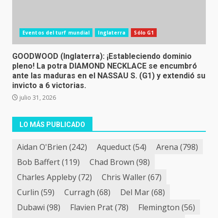
Eventos del turf mundial
Inglaterra
Sólo G1
GOODWOOD (Inglaterra): ¡Estableciendo dominio
pleno! La potra DIAMOND NECKLACE se encumbró
ante las maduras en el NASSAU S. (G1) y extendió su
invicto a 6 victorias.
julio 31, 2026
LO MÁS PUBLICADO
Aidan O'Brien
(242)
Aqueduct
(54)
Arena
(798)
Bob Baffert
(119)
Chad Brown
(98)
Charles Appleby
(72)
Chris Waller
(67)
Curlin
(59)
Curragh
(68)
Del Mar
(68)
Dubawi
(98)
Flavien Prat
(78)
Flemington
(56)