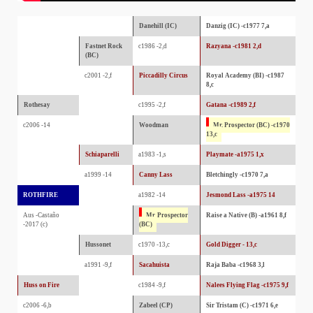
Danehill (IC)
Danzig (IC) -c1977 7,a
Fastnet Rock
c1986 -2,d
Razyana -c1981 2,d
(BC)
c2001 -2,f
Piccadilly Circus
Royal Academy (BI) -c1987
8,c
Rothesay
c1995 -2,f
Gatana -c1989 2,f
c2006 -14
Woodman
Mr. Prospector (BC) -c1970
13,c
Schiaparelli
a1983 -1,s
Playmate -a1975 1,x
a1999 -14
Canny Lass
Bletchingly -c1970 7,a
ROTHFIRE
a1982 -14
Jesmond Lass -a1975 14
Aus -Castaño
Mr. Prospector
Raise a Native (B) -a1961 8,f
-2017 (c)
(BC)
Hussonet
c1970 -13,c
Gold Digger - 13,c
a1991 -9,f
Sacahuista
Raja Baba -c1968 3,l
Huss on Fire
c1984 -9,f
Nalees Flying Flag -c1975 9,f
c2006 -6,b
Zabeel (CP)
Sir Tristam (C) -c1971 6,e