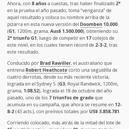
Ahora, con
8 años
a cuestas, tras haber finalizado
2°
en la prueba el año pasado, toma “venganza” de
aquel resultado y coloca su nombre arriba de la
pizarra en esta nueva versión del
Doomben
10.000
(
G1
, 1200m, grama,
Aus$ 1.500.000
), obteniendo su
2°
triunfo
G1
, luego de competir en
17
cotejos de
este nivel, en los cuales tienen récord de
2-3-2
, tras
este resultado.
Conducido por
Brad Rawiller
, el australiano que
entrena
Robert Heathcote
cortó una seguidilla de
cuatro derrotas, desde su más reciente victoria,
lograda en el Sydney S. (
G3
, Royal Randwick, 1200m,
grama,
1:08.52
), lograda el 18 de octubre del año
pasado, uno de los
7 triunfos de grado
que
acumula en su campaña, que ahora se resume en
12-
8-2
(43 acts.), con premios totales por
US$ 3.858.781
.
Corriendo colocado, más atrás de la mitad del lote de