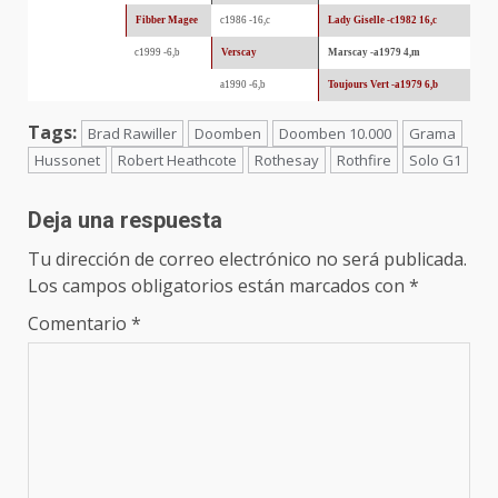
Fibber Magee
c1986 -16,c
Lady Giselle -c1982 16,c
c1999 -6,b
Verscay
Marscay -a1979 4,m
a1990 -6,b
Toujours Vert -a1979 6,b
Tags:
Brad Rawiller
Doomben
Doomben 10.000
Grama
Hussonet
Robert Heathcote
Rothesay
Rothfire
Solo G1
Deja una respuesta
Tu dirección de correo electrónico no será publicada.
Los campos obligatorios están marcados con
*
Comentario
*