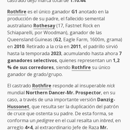
castrado dejó marca total de
1:10.44
.
Rothfire
es el único ganador
G1
anotado en la
producción de su padre, el fallecido semental
australiano
Rothesay
(17, Fastnet Rock en
Schiaparelli, por Woodman), ganador de las
Queensland Guineas (
G2
, Eagle Farm, 1600m, grama)
en
2010
. Retirado a la cría en
2011
, el padrillo sirvió
hasta la temporada
2023
, acumulando hasta ahora
7
ganadores selectivos
, quienes representan un
1,2
% de sus corredores
, siendo
Rothfire
su único
ganador de grado/grupo.
El castrado
Rothfire
responde al insuperable
nick
mundial
Northern Dancer-Mr. Prospector
, en su
caso, a través de una importante versión
Danzig-
Hussonet
, que resulta ser la duplicación del patrón
de cruce que ostenta su padre. De esta forma, se
conforma un
pedigree
en el cual resalta un
inbred
, en
arreglo
4×4
, al extraordinario Jefe de Raza
Mr.