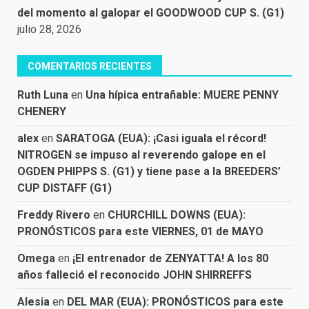
del momento al galopar el GOODWOOD CUP S. (G1)
julio 28, 2026
COMENTARIOS RECIENTES
Ruth Luna
en
Una hípica entrañable: MUERE PENNY
CHENERY
alex
en
SARATOGA (EUA): ¡Casi iguala el récord!
NITROGEN se impuso al reverendo galope en el
OGDEN PHIPPS S. (G1) y tiene pase a la BREEDERS’
CUP DISTAFF (G1)
Freddy Rivero
en
CHURCHILL DOWNS (EUA):
PRONÓSTICOS para este VIERNES, 01 de MAYO
Omega
en
¡El entrenador de ZENYATTA! A los 80
años falleció el reconocido JOHN SHIRREFFS
Alesia
en
DEL MAR (EUA): PRONÓSTICOS para este