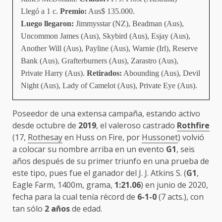
Llegó a 1 c.
Premio:
Aus$ 135.000.
Luego llegaron:
Jimmysstar (NZ), Beadman (Aus),
Uncommon James (Aus), Skybird (Aus), Esjay (Aus),
Another Will (Aus), Payline (Aus), Warnie (Irl), Reserve
Bank (Aus), Grafterburners (Aus), Zarastro (Aus),
Private Harry (Aus).
Retirados:
Abounding (Aus), Devil
Night (Aus), Lady of Camelot (Aus), Private Eye (Aus).
Poseedor de una extensa campaña, estando activo
desde octubre de
2019
, el valeroso castrado
Rothfire
(17,
Rothesay
en Huss on Fire, por
Hussonet
) volvió
a colocar su nombre arriba en un evento
G1
, seis
años después de su primer triunfo en una prueba de
este tipo, pues fue el ganador del J. J. Atkins S. (
G1
,
Eagle Farm, 1400m, grama,
1:21.06
) en junio de 2020,
fecha para la cual tenía récord de
6-1-0
(7 acts.), con
tan sólo
2 años
de edad.