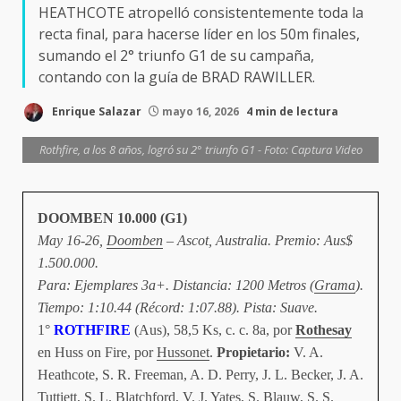
HEATHCOTE atropelló consistentemente toda la
recta final, para hacerse líder en los 50m finales,
sumando el 2° triunfo G1 de su campaña,
contando con la guía de BRAD RAWILLER.
Enrique Salazar
mayo 16, 2026
4 min de lectura
Rothfire, a los 8 años, logró su 2° triunfo G1 - Foto: Captura Video
DOOMBEN 10.000 (G1)
May 16-26,
Doomben
– Ascot, Australia. Premio: Aus$
1.500.000.
Para: Ejemplares 3a+. Distancia: 1200 Metros (
Grama
).
Tiempo: 1:10.44 (Récord: 1:07.88). Pista: Suave.
1°
ROTHFIRE
(Aus), 58,5 Ks, c. c. 8a, por
Rothesay
en Huss on Fire, por
Hussonet
.
Propietario:
V. A.
Heathcote, S. R. Freeman, A. D. Perry, J. L. Becker, J. A.
Tuttiett, S. L. Blatchford, V. J. Yates, S. Blauw, S. S.