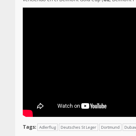
Tags:
Adlerflug
Deutsches St Leger
Dortmund
Duba