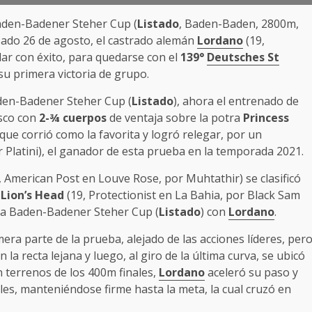
Baden-Badener Steher Cup (
Listado
, Baden-Baden, 2800m,
pasado 26 de agosto, el castrado alemán
Lordano
(19,
llar con éxito, para quedarse con el
139°
Deutsches St
su primera victoria de grupo.
den-Badener Steher Cup (
Listado
), ahora el entrenado de
isco con
2-¾ cuerpos
de ventaja sobre la potra
Princess
 que corrió como la favorita y logró relegar, por un
r Platini), el ganador de esta prueba en la temporada 2021.
, American Post en Louve Rose, por Muhtathir) se clasificó
n
Lion’s Head
(19, Protectionist en La Bahia, por Black Sam
ada Baden-Badener Steher Cup (
Listado
) con
Lordano
.
mera parte de la prueba, alejado de las acciones líderes, per
 la recta lejana y luego, al giro de la última curva, se ubicó
 terrenos de los 400m finales,
Lordano
aceleró su paso y
es, manteniéndose firme hasta la meta, la cual cruzó en