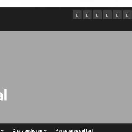
Argentina
Australia
Brasil
Chile
Dubai
Es
Un
l
Cría y pedigree
Personajes del turf