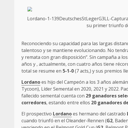
Lordano-1-139DeutschesStLeger
G3
LL-Captura
su primer triunfo 
Reconociendo su capacidad para las largas distanc
talentoso y se mantiene evolucionando. No tendrá
y remata con gran disposición”. Sin campaña a lo
años y , actualmente, con cuatro años tiene récord
total se resume en
5-1-0
(7 acts,) y sus premios l
Lordano
es hijo del Campeón a los 3 años alemá
Tycoon), Líder Semental en 2020, 2021 y 2022. Pad
fallecido semental cuenta con
29 ganadores sele
corredores
, estando entre ellos
20 ganadores d
El prospectivo
Lordano
es hermano del castrado
cuando triunfó en el Oleander-Rennen (
G2
, Bade
venciendo en el Belmont Gold Cup (
G2
, Belmont 