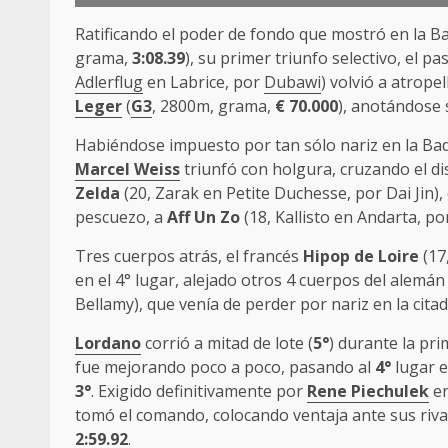
Ratificando el poder de fondo que mostró en la 
grama,
3:08.39
), su primer triunfo selectivo, el 
Adlerflug
en Labrice, por
Dubawi
) volvió a atrope
Leger
(
G3
, 2800m, grama,
€
70.000
), anotándose 
Habiéndose impuesto por tan sólo nariz en la Ba
Marcel Weiss
triunfó con holgura, cruzando el d
Zelda
(20, Zarak en Petite Duchesse, por Dai Jin),
pescuezo, a
Aff Un Zo
(18, Kallisto en Andarta, po
Tres cuerpos atrás, el francés
Hipop de Loire
(17
en el 4° lugar, alejado otros 4 cuerpos del alemá
Bellamy), que venía de perder por nariz en la cit
Lordano
corrió a mitad de lote (
5°
) durante la pri
fue mejorando poco a poco, pasando al
4°
lugar en
3°
. Exigido definitivamente por
Rene Piechulek
en
tomó el comando, colocando ventaja ante sus rival
2:59.92
.