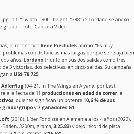
.jpg" alt="" width="800" height="398" />
Lordano
se anexó
de grupo – Foto: Captura Video
ias, el reconocido
Rene Piechulek
afirmó: “Es muy
 problemas con distancias más largas porque se relaja bien
s dos años,
Lordano
triunfó en sus dos salidas como tres
 de 3 victorias, dos selectivas, en cinco salidas. Su campaña
legan a
US$ 78.725
.
n
Adlerflug
(04-21, In The Wings en Alyana, por Last
re a la fecha de
11 producciones en edad de correr
, el
ctivos
, quienes significan un potente
10,6 % de sus
e grado/grupo
y
7 ganadores G1
.
Loft
(2018), Líder Fondista en Alemania a los 4 años (2022),
n-Baden, 3200m, grama,
3:25.83
) y dejó récord de pista
Park, 3200m, grama,
3:16.68
).