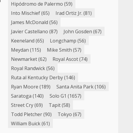
Hipódromo de Palermo
(59)
Into Mischief
(65)
Irad Ortiz Jr.
(81)
James McDonald
(56)
Javier Castellano
(87)
John Gosden
(67)
Keeneland
(65)
Longchamp
(56)
Meydan
(115)
Mike Smith
(57)
Newmarket
(62)
Royal Ascot
(74)
Royal Randwick
(56)
Ruta al Kentucky Derby
(146)
Ryan Moore
(189)
Santa Anita Park
(106)
Saratoga
(140)
Solo G1
(1657)
o
Street Cry
(69)
Tapit
(58)
Todd Pletcher
(90)
Tokyo
(67)
William Buick
(61)