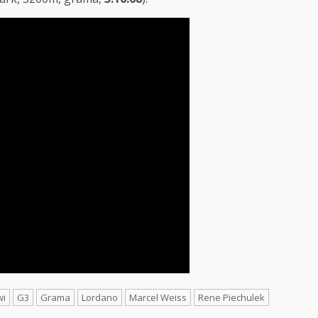
wi
G3
Grama
Lordano
Marcel Weiss
Rene Piechulek