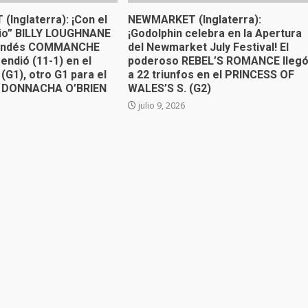
Inglaterra): ¡Con el
NEWMARKET (Inglaterra):
gio” BILLY LOUGHNANE
¡Godolphin celebra en la Apertura
irlandés COMMANCHE
del Newmarket July Festival! El
endió (11-1) en el
poderoso REBEL’S ROMANCE lleg
(G1), otro G1 para el
a 22 triunfos en el PRINCESS OF
” DONNACHA O’BRIEN
WALES’S S. (G2)
julio 9, 2026