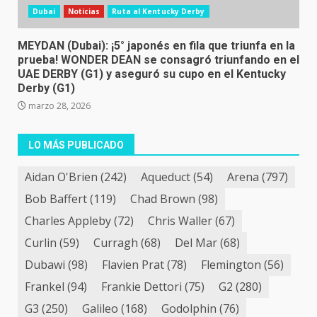
Dubai
Noticias
Ruta al Kentucky Derby
MEYDAN (Dubai): ¡5° japonés en fila que triunfa en la
prueba! WONDER DEAN se consagró triunfando en el
UAE DERBY (G1) y aseguró su cupo en el Kentucky
Derby (G1)
marzo 28, 2026
LO MÁS PUBLICADO
Aidan O'Brien
(242)
Aqueduct
(54)
Arena
(797)
Bob Baffert
(119)
Chad Brown
(98)
Charles Appleby
(72)
Chris Waller
(67)
Curlin
(59)
Curragh
(68)
Del Mar
(68)
Dubawi
(98)
Flavien Prat
(78)
Flemington
(56)
Frankel
(94)
Frankie Dettori
(75)
G2
(280)
G3
(250)
Galileo
(168)
Godolphin
(76)