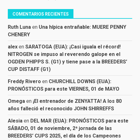
COMENTARIOS RECIENTES
Ruth Luna
en
Una hípica entrañable: MUERE PENNY
CHENERY
alex
en
SARATOGA (EUA): ¡Casi iguala el récord!
NITROGEN se impuso al reverendo galope en el
OGDEN PHIPPS S. (G1) y tiene pase a la BREEDERS’
CUP DISTAFF (G1)
Freddy Rivero
en
CHURCHILL DOWNS (EUA):
PRONÓSTICOS para este VIERNES, 01 de MAYO
Omega
en
¡El entrenador de ZENYATTA! A los 80
años falleció el reconocido JOHN SHIRREFFS
Alesia
en
DEL MAR (EUA): PRONÓSTICOS para este
SÁBADO, 01 de noviembre, 2ª jornada de las
BREEDERS’ CUPS 2025, el día de los Campeones