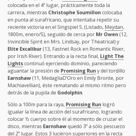
colocada en el 4º lugar, prácticamente toda la
carrera, mientras
Christophe Soumillon
colocaba
en punta al surafricano, que intentaba repetir su
reciente victoria en el Singspiel S. (Listado,
Meydan
,
1800m, enero/5), seguido de cerca por
Mr Owen
(12,
Invincible Spirit en Mrs. Lindsay, por Theatrical) y
Elite Excalibur
(13, Fastnet Rock en Romantic River,
por Irish River). Entrando a la recta final,
Light The
Lights
continuó ejerciendo dominio, pareciendo
aguantar la presión de
Promising Run
y del tordillo
Earnshaw
(11, MedagliaD’Oro en Emily Bronte, por
Machiavellian), éste rematando al mismo ritmo pero
detrás de la pupila de
Godolphin
.
Sólo a 100m para la raya,
Promising Run
logró
igualar la línea de acción del surafricano, logrando
colocar ½ cuerpo sobre él al momento de cruzar el
disco, mientras
Earnshaw
quedó 3º a sólo pescuezo
del 2º lugar. Estos 3 lucieron superiores en la recta