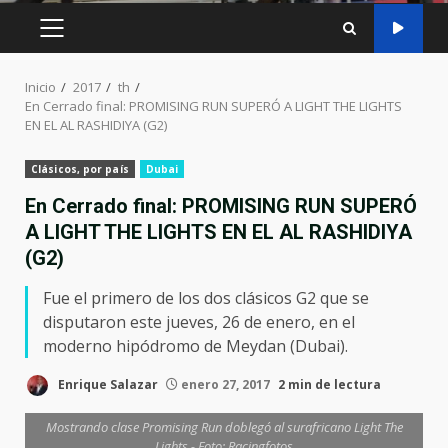
MENÚ
PRINCIPAL
Inicio
2017
th
En Cerrado final: PROMISING RUN SUPERÓ A LIGHT THE LIGHTS
EN EL AL RASHIDIYA (G2)
Clásicos, por país
Dubai
En Cerrado final: PROMISING RUN SUPERÓ
A LIGHT THE LIGHTS EN EL AL RASHIDIYA
(G2)
Fue el primero de los dos clásicos G2 que se
disputaron este jueves, 26 de enero, en el
moderno hipódromo de Meydan (Dubai).
Enrique Salazar
enero 27, 2017
2 min de lectura
Mostrando clase Promising Run doblegó al surafricano Light The
Lights - Foto: Racingfotos