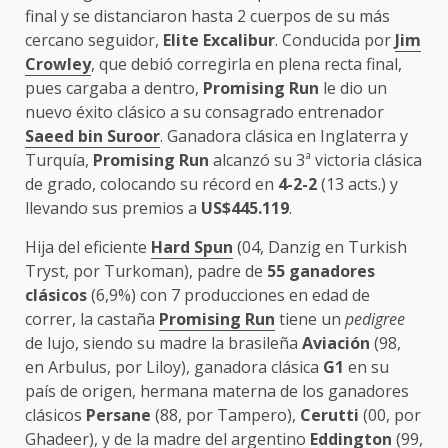
final y se distanciaron hasta 2 cuerpos de su más
cercano seguidor,
Elite Excalibur
. Conducida por
Jim
Crowley
, que debió corregirla en plena recta final,
pues cargaba a dentro,
Promising
Run
le dio un
nuevo éxito clásico a su consagrado entrenador
Saeed bin Suroor
. Ganadora clásica en Inglaterra y
Turquía,
Promising
Run
alcanzó su 3ª victoria clásica
de grado, colocando su récord en
4-2-2
(13 acts.) y
llevando sus premios a
US$445.119
.
Hija del eficiente
Hard Spun
(04, Danzig en Turkish
Tryst, por Turkoman), padre de
55 ganadores
clásicos
(6,9%) con 7 producciones en edad de
correr, la castaña
Promising Run
tiene un
pedigree
de lujo, siendo su madre la brasileña
Aviación
(98,
en Arbulus, por Liloy), ganadora clásica
G1
en su
país de origen, hermana materna de los ganadores
clásicos
Persane
(88, por Tampero),
Cerutti
(00, por
Ghadeer), y de la madre del argentino
Eddington
(99,