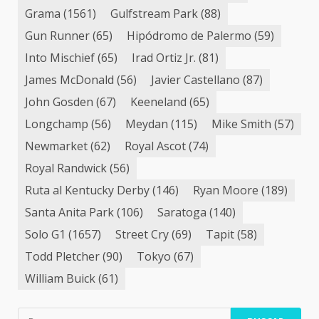
Grama
(1561)
Gulfstream Park
(88)
Gun Runner
(65)
Hipódromo de Palermo
(59)
Into Mischief
(65)
Irad Ortiz Jr.
(81)
James McDonald
(56)
Javier Castellano
(87)
John Gosden
(67)
Keeneland
(65)
Longchamp
(56)
Meydan
(115)
Mike Smith
(57)
Newmarket
(62)
Royal Ascot
(74)
Royal Randwick
(56)
Ruta al Kentucky Derby
(146)
Ryan Moore
(189)
Santa Anita Park
(106)
Saratoga
(140)
Solo G1
(1657)
Street Cry
(69)
Tapit
(58)
Todd Pletcher
(90)
Tokyo
(67)
William Buick
(61)
Buscar: