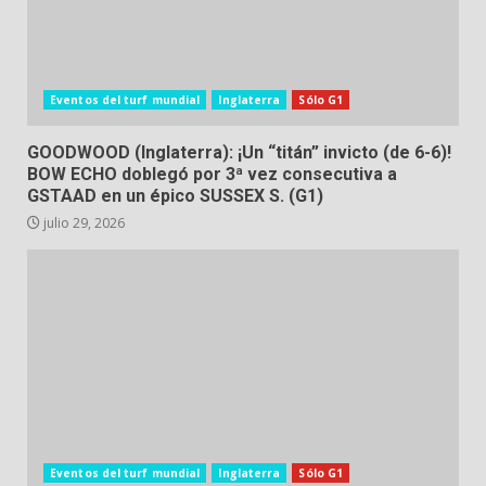
Eventos del turf mundial
Inglaterra
Sólo G1
GOODWOOD (Inglaterra): ¡Un “titán” invicto (de 6-6)!
BOW ECHO doblegó por 3ª vez consecutiva a
GSTAAD en un épico SUSSEX S. (G1)
julio 29, 2026
Eventos del turf mundial
Inglaterra
Sólo G1