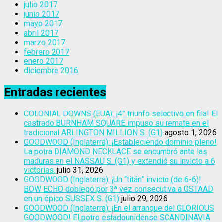
julio 2017
junio 2017
mayo 2017
abril 2017
marzo 2017
febrero 2017
enero 2017
diciembre 2016
Entradas recientes
COLONIAL DOWNS (EUA): ¡4° triunfo selectivo en fila! El
castrado BURNHAM SQUARE impuso su remate en el
tradicional ARLINGTON MILLION S. (G1)
agosto 1, 2026
GOODWOOD (Inglaterra): ¡Estableciendo dominio pleno!
La potra DIAMOND NECKLACE se encumbró ante las
maduras en el NASSAU S. (G1) y extendió su invicto a 6
victorias.
julio 31, 2026
GOODWOOD (Inglaterra): ¡Un “titán” invicto (de 6-6)!
BOW ECHO doblegó por 3ª vez consecutiva a GSTAAD
en un épico SUSSEX S. (G1)
julio 29, 2026
GOODWOOD (Inglaterra): ¡En el arranque del GLORIOUS
GOODWOOD! El potro estadounidense SCANDINAVIA