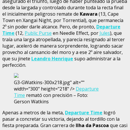
asegurado el triunfo, luego de haber punteado la prueba
desde la largada y controlado durante toda la recta final
el inicialmente peligroso remate de
Kawara
(13, Cape
Town en Xangai Night, por Torrential), que permanecía
2º sin poder darle alcance. Pero, de pronto,
Departure
Time
(12,
Public Purse
en Needle Effect, por
Jules
), que
traía una larga atropellada, y parecía resignado al tercer
lugar, aceleró de manera sorprendente, logrando sacar
provecho al cansancio del moro y a ese 2º aire salvador,
que su jinete
Leandro Henrique
supo administrar a la
perfección.
G3-GWatkins-300x218.jpg" alt=""
width="300" height="218" />
Departure
Time
remató con precisión – Foto:
Gerson Watkins
Apenas a metros de la meta,
Departure Time
logró
pasar a concretar su victoria, dejando al tordillo con la
fiesta preparada. Gran carrera de
Ilha da Pascoa
que casi