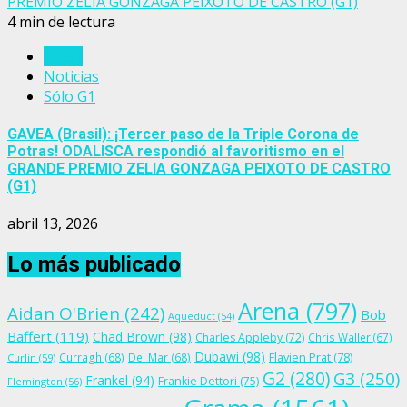
PREMIO ZELIA GONZAGA PEIXOTO DE CASTRO (G1)
4 min de lectura
Brasil
Noticias
Sólo G1
GAVEA (Brasil): ¡Tercer paso de la Triple Corona de
Potras! ODALISCA respondió al favoritismo en el
GRANDE PREMIO ZELIA GONZAGA PEIXOTO DE CASTRO
(G1)
abril 13, 2026
Lo más publicado
Arena
(797)
Aidan O'Brien
(242)
Bob
Aqueduct
(54)
Baffert
(119)
Chad Brown
(98)
Charles Appleby
(72)
Chris Waller
(67)
Dubawi
(98)
Flavien Prat
(78)
Curragh
(68)
Del Mar
(68)
Curlin
(59)
G2
(280)
G3
(250)
Frankel
(94)
Frankie Dettori
(75)
Flemington
(56)