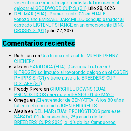
se confirma como el mejor fondista del momento al
galopar el GOODWOOD CUP S. (G1)
julio 28, 2026
DEL MAR (EUA): ¡Primer triunfo G1 en EUA! El
venezolano EMISAEL JARAMILLO condujo ganador al
castrado LISTENUPSHANCE en un emocionante BING
CROSBY S. (G1)
julio 27, 2026
Comentarios recientes
Ruth Luna
en
Una hípica entrañable: MUERE PENNY
CHENERY
alex
en
SARATOGA (EUA): ¡Casi iguala el récord!
NITROGEN se impuso al reverendo galope en el OGDEN
PHIPPS S. (G1) y tiene pase a la BREEDERS’ CUP
DISTAFF (G1)
Freddy Rivero
en
CHURCHILL DOWNS (EUA):
PRONÓSTICOS para este VIERNES, 01 de MAYO
Omega
en
¡El entrenador de ZENYATTA! A los 80 años
falleció el reconocido JOHN SHIRREFFS
Alesia
en
DEL MAR (EUA): PRONÓSTICOS para este
SÁBADO, 01 de noviembre, 2ª jornada de las
BREEDERS’ CUPS 2025, el día de los Campeones