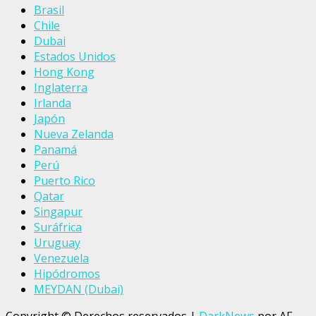
Brasil
Chile
Dubai
Estados Unidos
Hong Kong
Inglaterra
Irlanda
Japón
Nueva Zelanda
Panamá
Perú
Puerto Rico
Qatar
Singapur
Suráfrica
Uruguay
Venezuela
Hipódromos
MEYDAN (Dubai)
Copyright © Derechos reservados
|
DarkNews
por AF