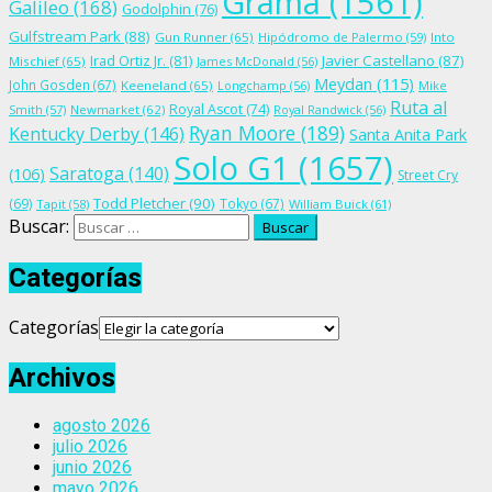
Grama
(1561)
Galileo
(168)
Godolphin
(76)
Gulfstream Park
(88)
Gun Runner
(65)
Hipódromo de Palermo
(59)
Into
Irad Ortiz Jr.
(81)
Javier Castellano
(87)
Mischief
(65)
James McDonald
(56)
Meydan
(115)
John Gosden
(67)
Keeneland
(65)
Longchamp
(56)
Mike
Ruta al
Royal Ascot
(74)
Smith
(57)
Newmarket
(62)
Royal Randwick
(56)
Ryan Moore
(189)
Kentucky Derby
(146)
Santa Anita Park
Solo G1
(1657)
Saratoga
(140)
(106)
Street Cry
Todd Pletcher
(90)
(69)
Tokyo
(67)
Tapit
(58)
William Buick
(61)
Buscar:
Categorías
Categorías
Archivos
agosto 2026
julio 2026
junio 2026
mayo 2026