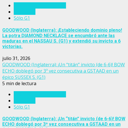
Eventos del turf mundial
Inglaterra
Sólo G1
GOODWOOD (Inglaterra): ¡Estableciendo dominio pleno!
La potra DIAMOND NECKLACE se encumbró ante las
maduras en el NASSAU S. (G1) y extendió su invicto a 6
victorias.
julio 31, 2026
GOODWOOD (Inglaterra): ¡Un “titán” invicto (de 6-6)! BOW
ECHO doblegó por 3ª vez consecutiva a GSTAAD en un
épico SUSSEX S. (G1)
5 min de lectura
Eventos del turf mundial
Inglaterra
Sólo G1
GOODWOOD (Inglaterra): ¡Un “titán” invicto (de 6-6)! BOW
ECHO doblegó por 3ª vez consecutiva a GSTAAD en un