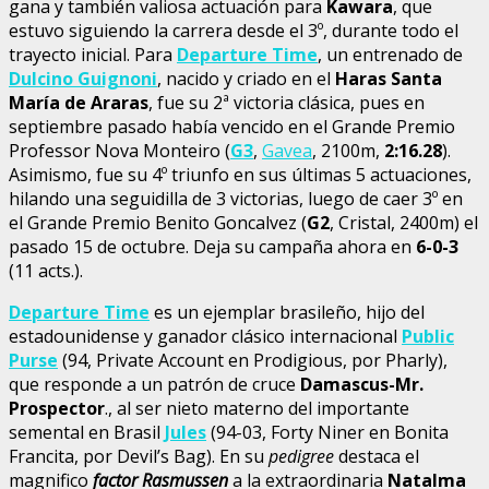
gana y también valiosa actuación para
Kawara
, que
estuvo siguiendo la carrera desde el 3º, durante todo el
trayecto inicial. Para
Departure Time
, un entrenado de
Dulcino Guignoni
, nacido y criado en el
Haras Santa
María de Araras
, fue su 2ª victoria clásica, pues en
septiembre pasado había vencido en el Grande Premio
Professor Nova Monteiro (
G3
,
Gavea
, 2100m,
2:16.28
).
Asimismo, fue su 4º triunfo en sus últimas 5 actuaciones,
hilando una seguidilla de 3 victorias, luego de caer 3º en
el Grande Premio Benito Goncalvez (
G2
, Cristal, 2400m) el
pasado 15 de octubre. Deja su campaña ahora en
6-0-3
(11 acts.).
Departure Time
es un ejemplar brasileño, hijo del
estadounidense y ganador clásico internacional
Public
Purse
(94, Private Account en Prodigious, por Pharly),
que responde a un patrón de cruce
Damascus-Mr.
Prospector
., al ser nieto materno del importante
semental en Brasil
Jules
(94-03, Forty Niner en Bonita
Francita, por Devil’s Bag). En su
pedigree
destaca el
magnifico
factor Rasmussen
a la extraordinaria
Natalma