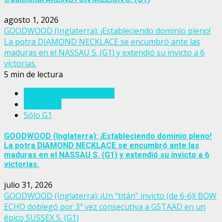
agosto 1, 2026
GOODWOOD (Inglaterra): ¡Estableciendo dominio pleno!
La potra DIAMOND NECKLACE se encumbró ante las
maduras en el NASSAU S. (G1) y extendió su invicto a 6
victorias.
5 min de lectura
Eventos del turf mundial
Inglaterra
Sólo G1
GOODWOOD (Inglaterra): ¡Estableciendo dominio pleno!
La potra DIAMOND NECKLACE se encumbró ante las
maduras en el NASSAU S. (G1) y extendió su invicto a 6
victorias.
julio 31, 2026
GOODWOOD (Inglaterra): ¡Un “titán” invicto (de 6-6)! BOW
ECHO doblegó por 3ª vez consecutiva a GSTAAD en un
épico SUSSEX S. (G1)