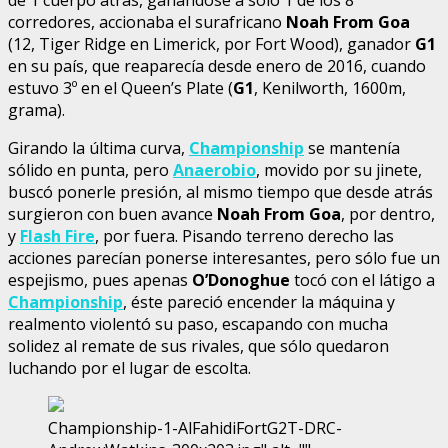
corredores, accionaba el surafricano
Noah From Goa
(12, Tiger Ridge en Limerick, por Fort Wood), ganador
G1
en su país, que reaparecía desde enero de 2016, cuando
estuvo 3º en el Queen’s Plate (
G1
, Kenilworth, 1600m,
grama).
Girando la última curva,
Championship
se mantenía
sólido en punta, pero
Anaerobio
, movido por su jinete,
buscó ponerle presión, al mismo tiempo que desde atrás
surgieron con buen avance
Noah From Goa
, por dentro,
y
Flash Fire
, por fuera. Pisando terreno derecho las
acciones parecían ponerse interesantes, pero sólo fue un
espejismo, pues apenas
O’Donoghue
tocó con el látigo a
Championship
, éste pareció encender la máquina y
realmento violentó su paso, escapando con mucha
solidez al remate de sus rivales, que sólo quedaron
luchando por el lugar de escolta.
Championship-1-AlFahidiFortG2T-DRC-