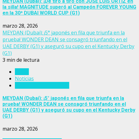
MEYDAN (Dubai): ¡De tiro a tiro con JOSÉ LUIS ORTIZ en
la silla! MAGNITUDE superó al Campeón FOREVER YOUNG
en la 30ª DUBAI WORLD CUP (G1)
marzo 28, 2026
MEYDAN (Dubai): ¡5° japonés en fila que triunfa en la
prueba! WONDER DEAN se consagró triunfando en el
UAE DERBY (G1) y aseguró su cupo en el Kentucky Derby
(G1)
3 min de lectura
Dubai
Noticias
Ruta al Kentucky Derby
MEYDAN (Dubai): ¡5° japonés en fila que triunfa en la
prueba! WONDER DEAN se consagró triunfando en el
UAE DERBY (G1) y aseguró su cupo en el Kentucky Derby
(G1)
marzo 28, 2026