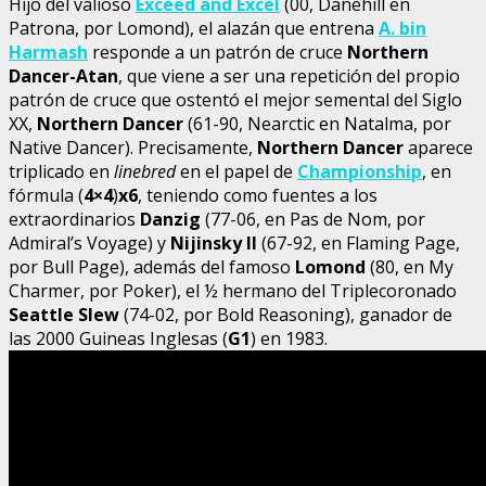
Hijo del valioso
Exceed and Excel
(00, Danehill en
Patrona, por Lomond), el alazán que entrena
A. bin
Harmash
responde a un patrón de cruce
Northern
Dancer-Atan
, que viene a ser una repetición del propio
patrón de cruce que ostentó el mejor semental del Siglo
XX,
Northern Dancer
(61-90, Nearctic en Natalma, por
Native Dancer). Precisamente,
Northern Dancer
aparece
triplicado en
linebred
en el papel de
Championship
, en
fórmula (
4×4
)
x6
, teniendo como fuentes a los
extraordinarios
Danzig
(77-06, en Pas de Nom, por
Admiral’s Voyage) y
Nijinsky II
(67-92, en Flaming Page,
por Bull Page), además del famoso
Lomond
(80, en My
Charmer, por Poker), el ½ hermano del Triplecoronado
Seattle Slew
(74-02, por Bold Reasoning), ganador de
las 2000 Guineas Inglesas (
G1
) en 1983.