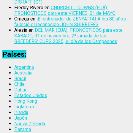
DISTAFF (G1)
Freddy Rivero
en
CHURCHILL DOWNS (EUA):
PRONÓSTICOS para este VIERNES, 01 de MAYO
Omega
en
¡El entrenador de ZENYATTA! A los 80 años
falleció el reconocido JOHN SHIRREFFS
Alesia
en
DEL MAR (EUA): PRONÓSTICOS para este
SÁBADO, 01 de noviembre, 2ª jornada de las
BREEDERS’ CUPS 2025, el día de los Campeones
Países:
Argentina
Australia
Brasil
Chile
Dubai
Estados Unidos
Hong Kong
Inglaterra
Irlanda
Japón
Nueva Zelanda
Panamá