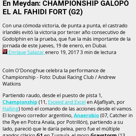
En Meydan: CHAMPIONSHIP GALOPÓ
EL AL FAHIDI FORT (G2)
Con una cómoda victoria, de punta a punta, el castrado
irlandés evitó la victoria por tercer año consecutivo de
Godolphin en la prueba, que fue la más importante de la
jornada de este jueves, 19 de enero, en Dubai.
Enrique Salazar
enero 19, 2017
3 min de lectura
Colm O'Donoghue celebra la performance de
Championship - Foto: Dubai Racing Club / Andrew
Watkins
Partiendo raudo, desde el puesto de pista 1,
Championship
(11,
Exceed and Excel
en Aljafliyah, por
Halling
) tomó el comando de las acciones desde el vamos.
El longevo corredor argentino,
Anaerobio
(07, Catcher in
the Rye en Potra Anala, por Potrillón), partiendo a su
lado, pareció que le daría pelea, pero fue el múltiple
gandor clásico
G1
en Turquía, el moro
Graystorm
(13,