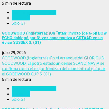
5 min de lectura
Eventos del turf mundial
Inglaterra
Sólo G1
GOODWOOD (Inglaterra): ¡Un “titán” invicto (de 6-6)! BOW
ECHO doblegó por 3ª vez consecutiva a GSTAAD en un
épico SUSSEX S. (G1)
julio 29, 2026
GOODWOOD (Inglaterra): ¡En el arranque del GLORIOUS
GOODWOOD! El potro estadounidense SCANDINAVIA se
confirma como el mejor fondista del momento al galopar
el GOODWOOD CUP S. (G1)
6 min de lectura
Eventos del turf mundial
Inglaterra
Sólo G1