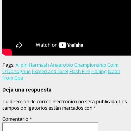
Tags:
A. bin Harmash
Anaerobio
Championship
Colm
O'Donoghue
Exceed and Excel
Flash Fire
Halling
Noah
from Goa
Deja una respuesta
Tu dirección de correo electrónico no será publicada.
Los
campos obligatorios están marcados con
*
Comentario
*