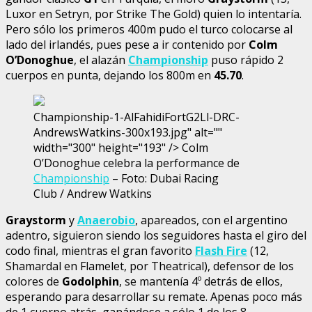
Luxor en Setryn, por Strike The Gold) quien lo intentaría.
Pero sólo los primeros 400m pudo el turco colocarse al
lado del irlandés, pues pese a ir contenido por
Colm
O’Donoghue
, el alazán
Championship
puso rápido 2
cuerpos en punta, dejando los 800m en
45.70
.
Championship-1-AlFahidiFortG2Ll-DRC-
AndrewsWatkins-300x193.jpg" alt=""
width="300" height="193" /> Colm
O’Donoghue celebra la performance de
Championship
– Foto: Dubai Racing
Club / Andrew Watkins
Graystorm
y
Anaerobio
, apareados, con el argentino
adentro, siguieron siendo los seguidores hasta el giro del
codo final, mientras el gran favorito
Flash Fire
(12,
Shamardal en Flamelet, por Theatrical), defensor de los
colores de
Godolphin
, se mantenía 4º detrás de ellos,
esperando para desarrollar su remate. Apenas poco más
de 1 cuerpo atrás, ganándose a sólo 1 de los 8