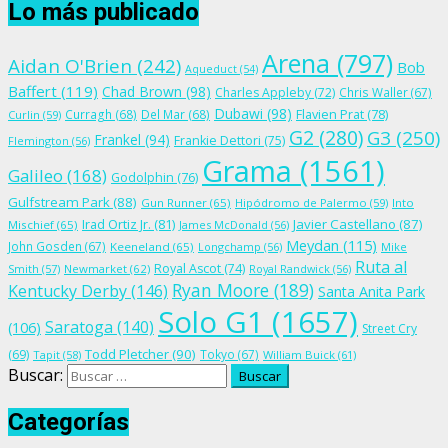
Lo más publicado
Arena
(797)
Aidan O'Brien
(242)
Bob
Aqueduct
(54)
Baffert
(119)
Chad Brown
(98)
Charles Appleby
(72)
Chris Waller
(67)
Dubawi
(98)
Flavien Prat
(78)
Curragh
(68)
Del Mar
(68)
Curlin
(59)
G2
(280)
G3
(250)
Frankel
(94)
Frankie Dettori
(75)
Flemington
(56)
Grama
(1561)
Galileo
(168)
Godolphin
(76)
Gulfstream Park
(88)
Gun Runner
(65)
Hipódromo de Palermo
(59)
Into
Irad Ortiz Jr.
(81)
Javier Castellano
(87)
Mischief
(65)
James McDonald
(56)
Meydan
(115)
John Gosden
(67)
Keeneland
(65)
Longchamp
(56)
Mike
Ruta al
Royal Ascot
(74)
Smith
(57)
Newmarket
(62)
Royal Randwick
(56)
Ryan Moore
(189)
Kentucky Derby
(146)
Santa Anita Park
Solo G1
(1657)
Saratoga
(140)
(106)
Street Cry
Todd Pletcher
(90)
(69)
Tokyo
(67)
Tapit
(58)
William Buick
(61)
Buscar:
Categorías