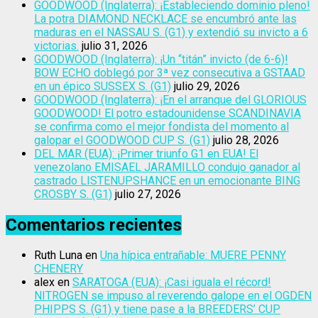
GOODWOOD (Inglaterra): ¡Estableciendo dominio pleno!
La potra DIAMOND NECKLACE se encumbró ante las
maduras en el NASSAU S. (G1) y extendió su invicto a 6
victorias.
julio 31, 2026
GOODWOOD (Inglaterra): ¡Un “titán” invicto (de 6-6)!
BOW ECHO doblegó por 3ª vez consecutiva a GSTAAD
en un épico SUSSEX S. (G1)
julio 29, 2026
GOODWOOD (Inglaterra): ¡En el arranque del GLORIOUS
GOODWOOD! El potro estadounidense SCANDINAVIA
se confirma como el mejor fondista del momento al
galopar el GOODWOOD CUP S. (G1)
julio 28, 2026
DEL MAR (EUA): ¡Primer triunfo G1 en EUA! El
venezolano EMISAEL JARAMILLO condujo ganador al
castrado LISTENUPSHANCE en un emocionante BING
CROSBY S. (G1)
julio 27, 2026
Comentarios recientes
Ruth Luna
en
Una hípica entrañable: MUERE PENNY
CHENERY
alex
en
SARATOGA (EUA): ¡Casi iguala el récord!
NITROGEN se impuso al reverendo galope en el OGDEN
PHIPPS S. (G1) y tiene pase a la BREEDERS’ CUP