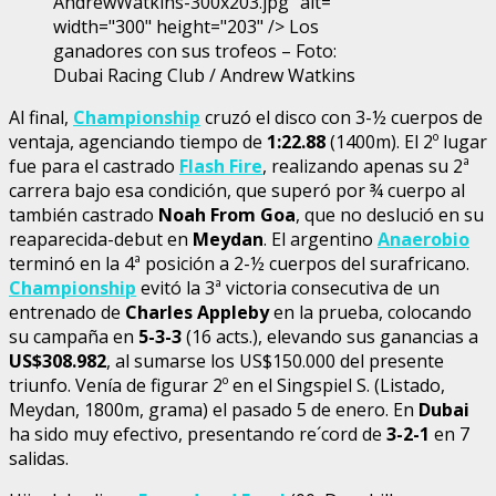
AndrewWatkins-300x203.jpg" alt=""
width="300" height="203" /> Los
ganadores con sus trofeos – Foto:
Dubai Racing Club / Andrew Watkins
Al final,
Championship
cruzó el disco con 3-½ cuerpos de
ventaja, agenciando tiempo de
1:22.88
(1400m). El 2º lugar
fue para el castrado
Flash Fire
, realizando apenas su 2ª
carrera bajo esa condición, que superó por ¾ cuerpo al
también castrado
Noah From Goa
, que no deslució en su
reaparecida-debut en
Meydan
. El argentino
Anaerobio
terminó en la 4ª posición a 2-½ cuerpos del surafricano.
Championship
evitó la 3ª victoria consecutiva de un
entrenado de
Charles Appleby
en la prueba, colocando
su campaña en
5-3-3
(16 acts.), elevando sus ganancias a
US$308.982
, al sumarse los US$150.000 del presente
triunfo. Venía de figurar 2º en el Singspiel S. (Listado,
Meydan, 1800m, grama) el pasado 5 de enero. En
Dubai
ha sido muy efectivo, presentando re´cord de
3-2-1
en 7
salidas.