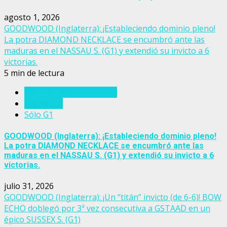
agosto 1, 2026
GOODWOOD (Inglaterra): ¡Estableciendo dominio pleno!
La potra DIAMOND NECKLACE se encumbró ante las
maduras en el NASSAU S. (G1) y extendió su invicto a 6
victorias.
5 min de lectura
Eventos del turf mundial
Inglaterra
Sólo G1
GOODWOOD (Inglaterra): ¡Estableciendo dominio pleno!
La potra DIAMOND NECKLACE se encumbró ante las
maduras en el NASSAU S. (G1) y extendió su invicto a 6
victorias.
julio 31, 2026
GOODWOOD (Inglaterra): ¡Un “titán” invicto (de 6-6)! BOW
ECHO doblegó por 3ª vez consecutiva a GSTAAD en un
épico SUSSEX S. (G1)