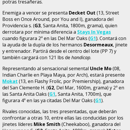
potras tresañeras.
Enemiga a vencer se presenta
Decket Out
(13, Street
Boss en Once Around, por You and I), ganadora del
Providencia s. (
G3
, Santa Anita, 1800m, grama), quien
derrotara por mínima diferencia a
Stays In Vegas
cuando figurara 2ª en las Del Mar Oaks (
G1
). Contará con
la ayuda de la dupla de los hermanos
Desormeaux
, jinete
y entrenador. Partirá desde el centro del lote (PP 7) y
también cargará con 121 lbs de
handicap
.
Representando al sensacional semental
Uncle Mo
(08,
Indian Charlie en Playa Maya, por Arch), estará presente
Mokat
(13, en Flashy Frolic, por Premiership), ganadora
del San Clemente H. (
G2
, Del Mar, 1600m, grama) y 2ª en
las Santa Anita Oaks (
G1
, Santa Anita, 1700m), que
figurara 4ª en las ya citadas Del Mar Oaks (
G1
).
Rivales conocidas, las tres presentadas, que deberán
confrontar a otras 10, entre ellas las conducidas por los
jinetes líderes
Mike Smith
(Cheekaboo), ganadora del