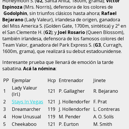
Honeymoon S. (
G2
, Santa Anita, 1800m, grama);
Víctor
Espinoza
(Mrs. Norris), defensora de los colores de
Godolphin
, sin triunfos clásicos hasta ahora;
Rafael
Bejarano
(Lady Valeur), irlandesa de origen, ganadora
del Miss America S. (Golden Gate, 1700m, sintética) y 2ª en
el San Clemente H. (
G2
); y
Joel Rosario
(Queen Blossom),
también irlandesa, defensora de los famosos colores del
Team Valor, ganadora del Park Express S. (
G3
, Curragh,
1600m, grama), que realizará su debut estadounidense.
Interesante prueba que llenará de emoción la tarde
sabatina.
Acá la nómina
:
PP
Ejemplar
Hcp
Entrenador
Jinete
Lady Valeur
1
121
P. Gallagher
R. Bejarano
(Irl.)
2
Stays In Vegas
121
J. Hollendorfer
F. Prat
3
Dreamarcher
119
J. Hollendorfer
L. Contreras
4
How Unusual
119
M. Pender
A. O. Solís
5
Cheekaboo
121
P. Eurton
M. Smith