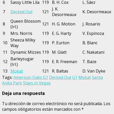
6
Sassy Little Lila
119
B. H. Cox
L. Sáez
J. K.
7
Decked Out
121
K. Desormeaux
Desormeaux
Queen Blossom
8
121
H. G. Motion
J. Rosario
(Irl.)
9
Mrs. Norris
119
E. G. Harty
V. Espinoza
Sheeza Milky
10
119
P. Eurton
B. Blanc
Way
11
Dynamic Mizzes
119
M. Glatt
C. Nakatani
Barleysugar
12
119
E. R. Freeman
T. Baze
(Irl.)
13
Mokat
121
R. Baltas
D. Van Dyke
Tags:
American Oaks G1
Decked Out
G1
Mokat
Santa
Anita Park
Stays In Vegas
Deja una respuesta
Tu dirección de correo electrónico no será publicada.
Los
campos obligatorios están marcados con
*