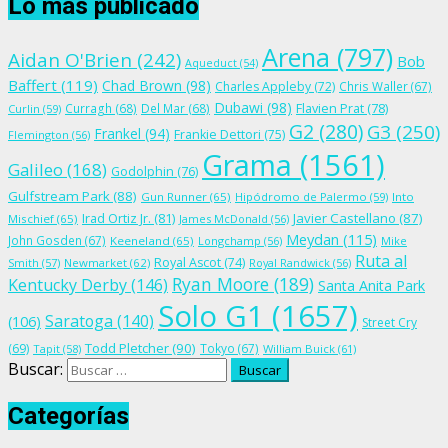
Lo más publicado
Arena
(797)
Aidan O'Brien
(242)
Bob
Aqueduct
(54)
Baffert
(119)
Chad Brown
(98)
Charles Appleby
(72)
Chris Waller
(67)
Dubawi
(98)
Flavien Prat
(78)
Curragh
(68)
Del Mar
(68)
Curlin
(59)
G2
(280)
G3
(250)
Frankel
(94)
Frankie Dettori
(75)
Flemington
(56)
Grama
(1561)
Galileo
(168)
Godolphin
(76)
Gulfstream Park
(88)
Gun Runner
(65)
Hipódromo de Palermo
(59)
Into
Irad Ortiz Jr.
(81)
Javier Castellano
(87)
Mischief
(65)
James McDonald
(56)
Meydan
(115)
John Gosden
(67)
Keeneland
(65)
Longchamp
(56)
Mike
Ruta al
Royal Ascot
(74)
Smith
(57)
Newmarket
(62)
Royal Randwick
(56)
Ryan Moore
(189)
Kentucky Derby
(146)
Santa Anita Park
Solo G1
(1657)
Saratoga
(140)
(106)
Street Cry
Todd Pletcher
(90)
(69)
Tokyo
(67)
Tapit
(58)
William Buick
(61)
Buscar:
Categorías