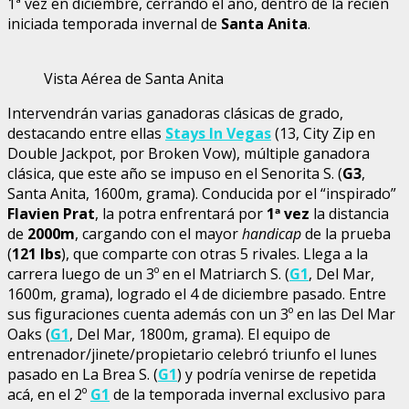
1ª vez en diciembre, cerrando el año, dentro de la recién
iniciada temporada invernal de
Santa Anita
.
Vista Aérea de Santa Anita
Intervendrán varias ganadoras clásicas de grado,
destacando entre ellas
Stays In Vegas
(13, City Zip en
Double Jackpot, por Broken Vow), múltiple ganadora
clásica, que este año se impuso en el Senorita S. (
G3
,
Santa Anita, 1600m, grama). Conducida por el “inspirado”
Flavien Prat
, la potra enfrentará por
1ª vez
la distancia
de
2000m
, cargando con el mayor
handicap
de la prueba
(
121 lbs
), que comparte con otras 5 rivales. Llega a la
carrera luego de un 3º en el Matriarch S. (
G1
, Del Mar,
1600m, grama), logrado el 4 de diciembre pasado. Entre
sus figuraciones cuenta además con un 3º en las Del Mar
Oaks (
G1
, Del Mar, 1800m, grama). El equipo de
entrenador/jinete/propietario celebró triunfo el lunes
pasado en La Brea S. (
G1
) y podría venirse de repetida
acá, en el 2º
G1
de la temporada invernal exclusivo para