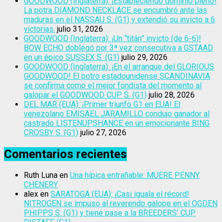
GOODWOOD (Inglaterra): ¡Estableciendo dominio pleno!
La potra DIAMOND NECKLACE se encumbró ante las
maduras en el NASSAU S. (G1) y extendió su invicto a 6
victorias.
julio 31, 2026
GOODWOOD (Inglaterra): ¡Un “titán” invicto (de 6-6)!
BOW ECHO doblegó por 3ª vez consecutiva a GSTAAD
en un épico SUSSEX S. (G1)
julio 29, 2026
GOODWOOD (Inglaterra): ¡En el arranque del GLORIOUS
GOODWOOD! El potro estadounidense SCANDINAVIA
se confirma como el mejor fondista del momento al
galopar el GOODWOOD CUP S. (G1)
julio 28, 2026
DEL MAR (EUA): ¡Primer triunfo G1 en EUA! El
venezolano EMISAEL JARAMILLO condujo ganador al
castrado LISTENUPSHANCE en un emocionante BING
CROSBY S. (G1)
julio 27, 2026
Comentarios recientes
Ruth Luna
en
Una hípica entrañable: MUERE PENNY
CHENERY
alex
en
SARATOGA (EUA): ¡Casi iguala el récord!
NITROGEN se impuso al reverendo galope en el OGDEN
PHIPPS S. (G1) y tiene pase a la BREEDERS’ CUP