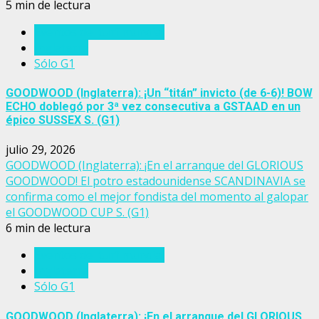
5 min de lectura
Eventos del turf mundial
Inglaterra
Sólo G1
GOODWOOD (Inglaterra): ¡Un “titán” invicto (de 6-6)! BOW
ECHO doblegó por 3ª vez consecutiva a GSTAAD en un
épico SUSSEX S. (G1)
julio 29, 2026
GOODWOOD (Inglaterra): ¡En el arranque del GLORIOUS
GOODWOOD! El potro estadounidense SCANDINAVIA se
confirma como el mejor fondista del momento al galopar
el GOODWOOD CUP S. (G1)
6 min de lectura
Eventos del turf mundial
Inglaterra
Sólo G1
GOODWOOD (Inglaterra): ¡En el arranque del GLORIOUS