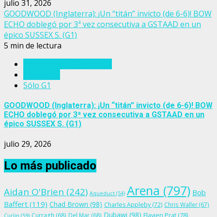
julio 31, 2026
GOODWOOD (Inglaterra): ¡Un “titán” invicto (de 6-6)! BOW
ECHO doblegó por 3ª vez consecutiva a GSTAAD en un
épico SUSSEX S. (G1)
5 min de lectura
Eventos del turf mundial
Inglaterra
Sólo G1
GOODWOOD (Inglaterra): ¡Un “titán” invicto (de 6-6)! BOW
ECHO doblegó por 3ª vez consecutiva a GSTAAD en un
épico SUSSEX S. (G1)
julio 29, 2026
Lo más publicado
Arena
(797)
Aidan O'Brien
(242)
Bob
Aqueduct
(54)
Baffert
(119)
Chad Brown
(98)
Charles Appleby
(72)
Chris Waller
(67)
Dubawi
(98)
Flavien Prat
(78)
Curragh
(68)
Del Mar
(68)
Curlin
(59)