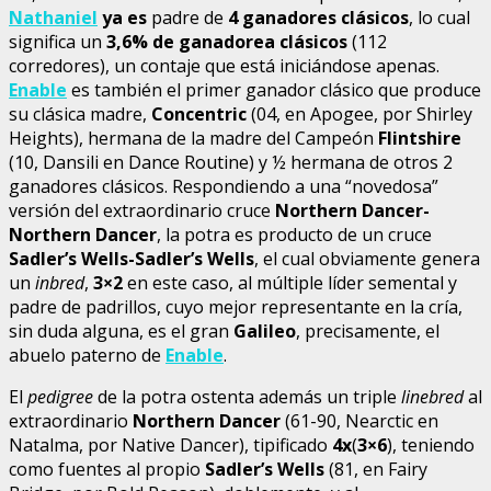
Nathaniel
ya es
padre de
4 ganadores clásicos
, lo cual
significa un
3,6% de ganadorea clásicos
(112
corredores), un contaje que está iniciándose apenas.
Enable
es también el primer ganador clásico que produce
su clásica madre,
Concentric
(04, en Apogee, por Shirley
Heights), hermana de la madre del Campeón
Flintshire
(10, Dansili en Dance Routine) y ½ hermana de otros 2
ganadores clásicos. Respondiendo a una “novedosa”
versión del extraordinario cruce
Northern Dancer-
Northern Dancer
, la potra es producto de un cruce
Sadler’s Wells-Sadler’s Wells
, el cual obviamente genera
un
inbred
,
3×2
en este caso, al múltiple líder semental y
padre de padrillos, cuyo mejor representante en la cría,
sin duda alguna, es el gran
Galileo
, precisamente, el
abuelo paterno de
Enable
.
El
pedigree
de la potra ostenta además un triple
linebred
al
extraordinario
Northern Dancer
(61-90, Nearctic en
Natalma, por Native Dancer), tipificado
4x
(
3×6
), teniendo
como fuentes al propio
Sadler’s Wells
(81, en Fairy