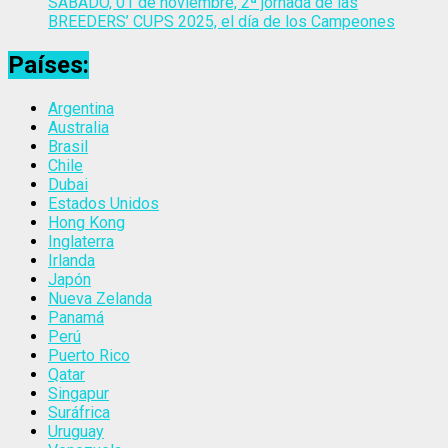
SÁBADO, 01 de noviembre, 2ª jornada de las
BREEDERS’ CUPS 2025, el día de los Campeones
Países:
Argentina
Australia
Brasil
Chile
Dubai
Estados Unidos
Hong Kong
Inglaterra
Irlanda
Japón
Nueva Zelanda
Panamá
Perú
Puerto Rico
Qatar
Singapur
Suráfrica
Uruguay