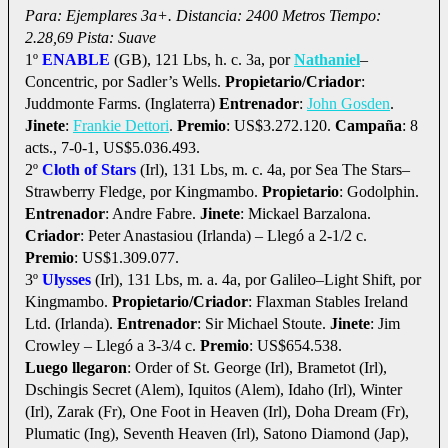
Para: Ejemplares 3a+. Distancia: 2400 Metros Tiempo:
2.28,69 Pista: Suave
1º
ENABLE
(GB), 121 Lbs, h. c. 3a, por
Nathaniel
–
Concentric, por Sadler’s Wells.
Propietario/Criador
:
Juddmonte Farms. (Inglaterra)
Entrenador
:
John Gosden
.
Jinete
:
Frankie Dettori
.
Premio
: US$3.272.120.
Campaña
: 8
acts., 7-0-1, US$5.036.493.
2º
Cloth of Stars
(Irl), 131 Lbs, m. c. 4a, por Sea The Stars–
Strawberry Fledge, por Kingmambo.
Propietario
: Godolphin.
Entrenador
: Andre Fabre.
Jinete
: Mickael Barzalona.
Criador
: Peter Anastasiou (Irlanda) – Llegó a 2-1/2 c.
Premio
: US$1.309.077.
3º
Ulysses
(Irl), 131 Lbs, m. a. 4a, por Galileo–Light Shift, por
Kingmambo.
Propietario/Criador
: Flaxman Stables Ireland
Ltd. (Irlanda).
Entrenador
: Sir Michael Stoute.
Jinete
: Jim
Crowley – Llegó a 3-3/4 c.
Premio
: US$654.538.
Luego llegaron
: Order of St. George (Irl), Brametot (Irl),
Dschingis Secret (Alem), Iquitos (Alem), Idaho (Irl), Winter
(Irl), Zarak (Fr), One Foot in Heaven (Irl), Doha Dream (Fr),
Plumatic (Ing), Seventh Heaven (Irl), Satono Diamond (Jap),