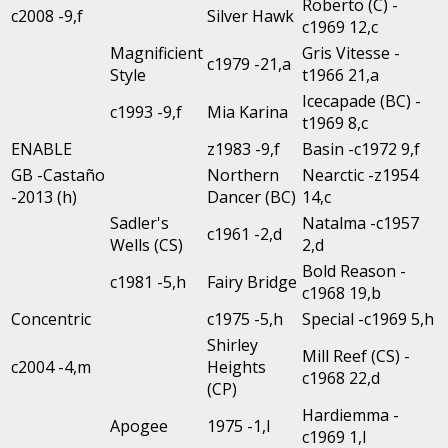
Roberto (C) -
c2008 -9,f
Silver Hawk
c1969 12,c
Magnificient
Gris Vitesse -
c1979 -21,a
Style
t1966 21,a
Icecapade (BC) -
c1993 -9,f
Mia Karina
t1969 8,c
ENABLE
z1983 -9,f
Basin -c1972 9,f
GB -Castaño
Northern
Nearctic -z1954
-2013 (h)
Dancer (BC)
14,c
Sadler's
Natalma -c1957
c1961 -2,d
Wells (CS)
2,d
Bold Reason -
c1981 -5,h
Fairy Bridge
c1968 19,b
Concentric
c1975 -5,h
Special -c1969 5,h
Shirley
Mill Reef (CS) -
c2004 -4,m
Heights
c1968 22,d
(CP)
Hardiemma -
Apogee
1975 -1,l
c1969 1,l