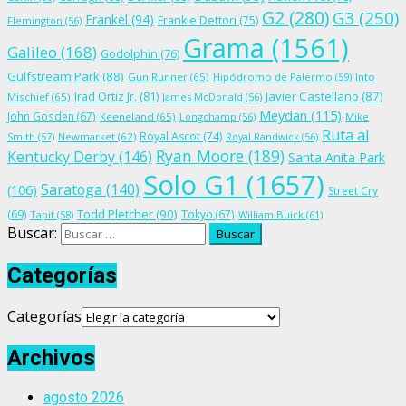
G2
(280)
G3
(250)
Frankel
(94)
Frankie Dettori
(75)
Flemington
(56)
Grama
(1561)
Galileo
(168)
Godolphin
(76)
Gulfstream Park
(88)
Gun Runner
(65)
Hipódromo de Palermo
(59)
Into
Irad Ortiz Jr.
(81)
Javier Castellano
(87)
Mischief
(65)
James McDonald
(56)
Meydan
(115)
John Gosden
(67)
Keeneland
(65)
Longchamp
(56)
Mike
Ruta al
Royal Ascot
(74)
Smith
(57)
Newmarket
(62)
Royal Randwick
(56)
Ryan Moore
(189)
Kentucky Derby
(146)
Santa Anita Park
Solo G1
(1657)
Saratoga
(140)
(106)
Street Cry
Todd Pletcher
(90)
(69)
Tokyo
(67)
Tapit
(58)
William Buick
(61)
Buscar:
Categorías
Categorías
Archivos
agosto 2026