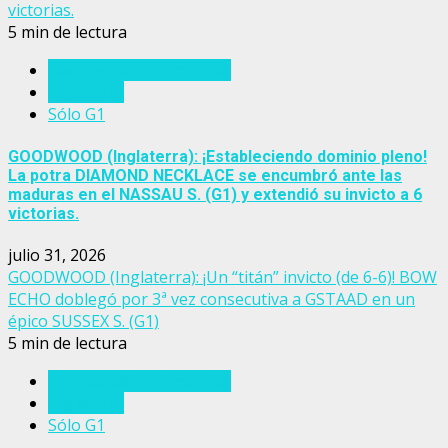
victorias.
5 min de lectura
Eventos del turf mundial
Inglaterra
Sólo G1
GOODWOOD (Inglaterra): ¡Estableciendo dominio pleno!
La potra DIAMOND NECKLACE se encumbró ante las
maduras en el NASSAU S. (G1) y extendió su invicto a 6
victorias.
julio 31, 2026
GOODWOOD (Inglaterra): ¡Un “titán” invicto (de 6-6)! BOW
ECHO doblegó por 3ª vez consecutiva a GSTAAD en un
épico SUSSEX S. (G1)
5 min de lectura
Eventos del turf mundial
Inglaterra
Sólo G1