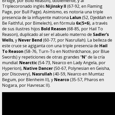
Bridge, por Bold Reason), doblemente, y al
Triplecoronado inglés
Nijinsky II
(67-92, en Flaming
Page, por Bull Page). Asimismo, es notoria una triple
presencia de la influyente matrona
Lalun
(52, Djeddah en
Be Faithful, por Bimelech), en fórmula
6x
(
5×6
), a través
de sus ilustres hijos
Bold Reason
(68-85, por Hail To
Reason), duplicado al ser el abuelo materno de
Sadler’s
Wells
, y
Never Bend
(60-77, por Nasrullah). La belleza de
este cruce se agiganta con una triple presencia de
Hail
To Reason
(58-76, Turn-To en Nothirdchance, por Blue
Swords) y repeticiones de otras grandes “
N
” de la cría
mundial:
Nearctic
(54-73, Nearco en Lady Angela, por
Hyperion),
Native Dancer
(50-67, Polynesian en Geisha,
por Discovery),
Nasrullah
(40-59, Nearco en Mumtaz
Begum, por Blenheim II), y
Nearco
(35-57, Pharos en
Nogara, por Havresac II).