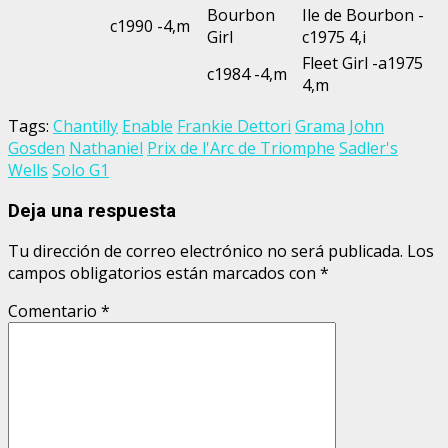
Bourbon
Ile de Bourbon -
c1990 -4,m
Girl
c1975 4,i
Fleet Girl -a1975
c1984 -4,m
4,m
Tags:
Chantilly
Enable
Frankie Dettori
Grama
John
Gosden
Nathaniel
Prix de l'Arc de Triomphe
Sadler's
Wells
Solo G1
Deja una respuesta
Tu dirección de correo electrónico no será publicada.
Los
campos obligatorios están marcados con
*
Comentario
*