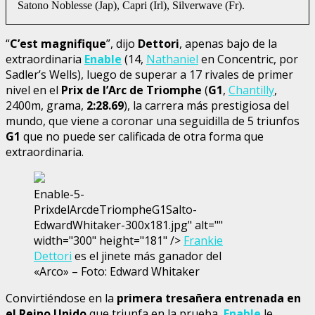
Satono Noblesse (Jap), Capri (Irl), Silverwave (Fr).
“
C’est magnifique
”, dijo
Dettori
, apenas bajo de la
extraordinaria
Enable
(14,
Nathaniel
en Concentric, por
Sadler’s Wells), luego de superar a 17 rivales de primer
nivel en el
Prix de l’Arc de Triomphe
(
G1
,
Chantilly
,
2400m, grama,
2:28.69
), la carrera más prestigiosa del
mundo, que viene a coronar una seguidilla de 5 triunfos
G1
que no puede ser calificada de otra forma que
extraordinaria.
Enable-5-
PrixdelArcdeTriompheG1Salto-
EdwardWhitaker-300x181.jpg" alt=""
width="300" height="181" />
Frankie
Dettori
es el jinete más ganador del
«Arco» – Foto: Edward Whitaker
Convirtiéndose en la
primera tresañera entrenada en
el Reino Unido
que triunfa en la prueba,
Enable
le