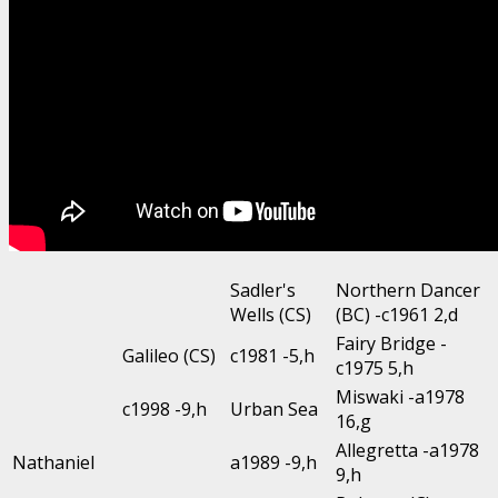
Sadler's
Northern Dancer
Wells (CS)
(BC) -c1961 2,d
Fairy Bridge -
Galileo (CS)
c1981 -5,h
c1975 5,h
Miswaki -a1978
c1998 -9,h
Urban Sea
16,g
Allegretta -a1978
Nathaniel
a1989 -9,h
9,h