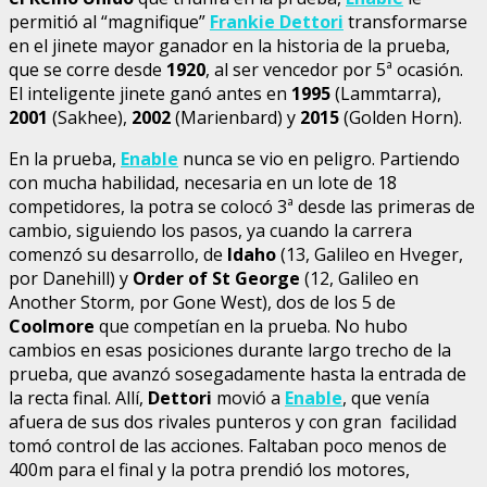
permitió al “magnifique”
Frankie Dettori
transformarse
en el jinete mayor ganador en la historia de la prueba,
que se corre desde
1920
, al ser vencedor por 5ª ocasión.
El inteligente jinete ganó antes en
1995
(Lammtarra),
2001
(Sakhee),
2002
(Marienbard) y
2015
(Golden Horn).
En la prueba,
Enable
nunca se vio en peligro. Partiendo
con mucha habilidad, necesaria en un lote de 18
competidores, la potra se colocó 3ª desde las primeras de
cambio, siguiendo los pasos, ya cuando la carrera
comenzó su desarrollo, de
Idaho
(13, Galileo en Hveger,
por Danehill) y
Order of St George
(12, Galileo en
Another Storm, por Gone West), dos de los 5 de
Coolmore
que competían en la prueba. No hubo
cambios en esas posiciones durante largo trecho de la
prueba, que avanzó sosegadamente hasta la entrada de
la recta final. Allí,
Dettori
movió a
Enable
, que venía
afuera de sus dos rivales punteros y con gran facilidad
tomó control de las acciones. Faltaban poco menos de
400m para el final y la potra prendió los motores,