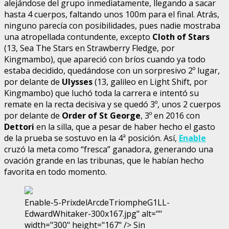
alejándose del grupo inmediatamente, llegando a sacar
hasta 4 cuerpos, faltando unos 100m para el final. Atrás,
ninguno parecía con posibilidades, pues nadie mostraba
una atropellada contundente, excepto
Cloth of Stars
(13, Sea The Stars en Strawberry Fledge, por
Kingmambo), que apareció con bríos cuando ya todo
estaba decidido, quedándose con un sorpresivo 2º lugar,
por delante de
Ulysses
(13, galileo en Light Shift, por
Kingmambo) que luchó toda la carrera e intentó su
remate en la recta decisiva y se quedó 3º, unos 2 cuerpos
por delante de
Order of St George
, 3º en 2016 con
Dettori
en la silla, que a pesar de haber hecho el gasto
de la prueba se sostuvo en la 4ª posición. Así,
Enable
cruzó la meta como “fresca” ganadora, generando una
ovación grande en las tribunas, que le habían hecho
favorita en todo momento.
Enable-5-PrixdelArcdeTriompheG1LL-
EdwardWhitaker-300x167.jpg" alt=""
width="300" height="167" /> Sin