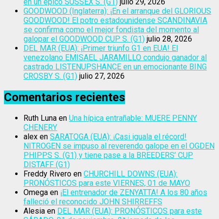
en un épico SUSSEX S. (G1)
julio 29, 2026
GOODWOOD (Inglaterra): ¡En el arranque del GLORIOUS
GOODWOOD! El potro estadounidense SCANDINAVIA
se confirma como el mejor fondista del momento al
galopar el GOODWOOD CUP S. (G1)
julio 28, 2026
DEL MAR (EUA): ¡Primer triunfo G1 en EUA! El
venezolano EMISAEL JARAMILLO condujo ganador al
castrado LISTENUPSHANCE en un emocionante BING
CROSBY S. (G1)
julio 27, 2026
Comentarios recientes
Ruth Luna
en
Una hípica entrañable: MUERE PENNY
CHENERY
alex
en
SARATOGA (EUA): ¡Casi iguala el récord!
NITROGEN se impuso al reverendo galope en el OGDEN
PHIPPS S. (G1) y tiene pase a la BREEDERS’ CUP
DISTAFF (G1)
Freddy Rivero
en
CHURCHILL DOWNS (EUA):
PRONÓSTICOS para este VIERNES, 01 de MAYO
Omega
en
¡El entrenador de ZENYATTA! A los 80 años
falleció el reconocido JOHN SHIRREFFS
Alesia
en
DEL MAR (EUA): PRONÓSTICOS para este