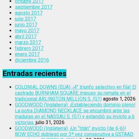
octubre 2017
septiembre 2017
agosto 2017
julio 2017
junio 2017
mayo 2017
abril 2017
marzo 2017
febrero 2017
enero 2017
diciembre 2016
Entradas recientes
COLONIAL DOWNS (EUA): ¡4° triunfo selectivo en fila! El
castrado BURNHAM SQUARE impuso su remate en el
tradicional ARLINGTON MILLION S. (G1)
agosto 1, 2026
GOODWOOD (Inglaterra): ¡Estableciendo dominio pleno!
La potra DIAMOND NECKLACE se encumbró ante las
maduras en el NASSAU S. (G1) y extendió su invicto a 6
victorias.
julio 31, 2026
GOODWOOD (Inglaterra): ¡Un “titán” invicto (de 6-6)!
BOW ECHO doblegó por 3ª vez consecutiva a GSTAAD