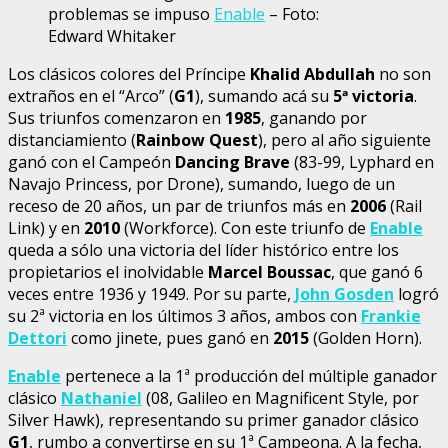
problemas se impuso
Enable
– Foto:
Edward Whitaker
Los clásicos colores del Príncipe
Khalid Abdullah
no son
extraños en el “Arco” (
G1
), sumando acá su
5ª victoria
.
Sus triunfos comenzaron en
1985
, ganando por
distanciamiento (
Rainbow Quest
), pero al año siguiente
ganó con el Campeón
Dancing Brave
(83-99, Lyphard en
Navajo Princess, por Drone), sumando, luego de un
receso de 20 años, un par de triunfos más en
2006
(Rail
Link) y en
2010
(Workforce). Con este triunfo de
Enable
queda a sólo una victoria del líder histórico entre los
propietarios el inolvidable
Marcel Boussac
, que ganó 6
veces entre 1936 y 1949. Por su parte,
John Gosden
logró
su 2ª victoria en los últimos 3 años, ambos con
Frankie
Dettori
como jinete, pues ganó en
2015
(Golden Horn).
Enable
pertenece a la 1ª producción del múltiple ganador
clásico
Nathaniel
(08, Galileo en Magnificent Style, por
Silver Hawk), representando su primer ganador clásico
G1
, rumbo a convertirse en su 1ª Campeona. A la fecha,