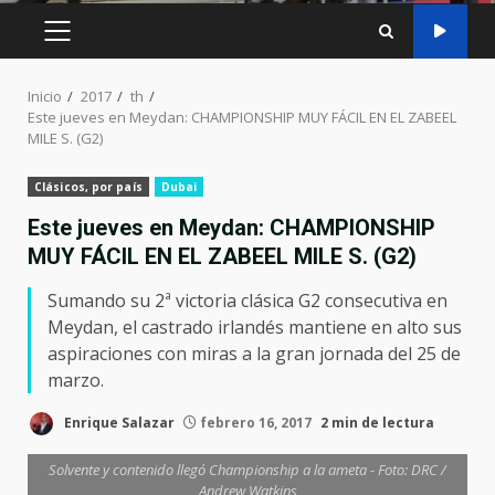
MENÚ
PRINCIPAL
Inicio
2017
th
Este jueves en Meydan: CHAMPIONSHIP MUY FÁCIL EN EL ZABEEL
MILE S. (G2)
Clásicos, por país
Dubai
Este jueves en Meydan: CHAMPIONSHIP
MUY FÁCIL EN EL ZABEEL MILE S. (G2)
Sumando su 2ª victoria clásica G2 consecutiva en
Meydan, el castrado irlandés mantiene en alto sus
aspiraciones con miras a la gran jornada del 25 de
marzo.
Enrique Salazar
febrero 16, 2017
2 min de lectura
Solvente y contenido llegó Championship a la ameta - Foto: DRC /
Andrew Watkins