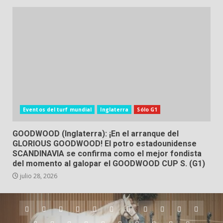
Eventos del turf mundial
Inglaterra
Sólo G1
GOODWOOD (Inglaterra): ¡En el arranque del
GLORIOUS GOODWOOD! El potro estadounidense
SCANDINAVIA se confirma como el mejor fondista
del momento al galopar el GOODWOOD CUP S. (G1)
julio 28, 2026
Argentina
Australia
Brasil
Chile
Dubai
Estados
Hong
Inglaterra
Irlanda
Japón
Nueva
Unidos
Kong
Zelanda
Panamá
Perú
Puerto
Qatar
Singapur
Suráfrica
Uruguay
Venezuela
Hipódromos
MEYDA