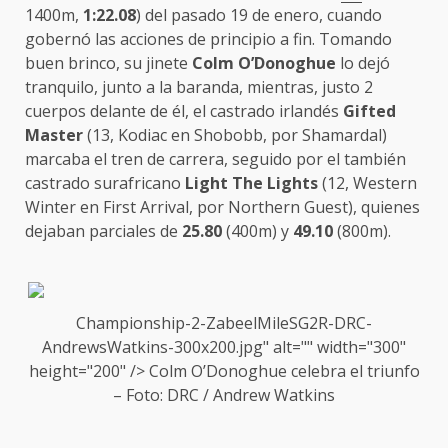
1400m,
1:22.08
) del pasado 19 de enero, cuando
gobernó las acciones de principio a fin. Tomando
buen brinco, su jinete
Colm O’Donoghue
lo dejó
tranquilo, junto a la baranda, mientras, justo 2
cuerpos delante de él, el castrado irlandés
Gifted
Master
(13, Kodiac en Shobobb, por Shamardal)
marcaba el tren de carrera, seguido por el también
castrado surafricano
Light The Lights
(12, Western
Winter en First Arrival, por Northern Guest), quienes
dejaban parciales de
25.80
(400m) y
49.10
(800m).
Championship-2-ZabeelMileS
G2
R-DRC-
AndrewsWatkins-300x200.jpg" alt="" width="300"
height="200" /> Colm O’Donoghue celebra el triunfo
– Foto: DRC / Andrew Watkins