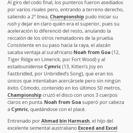
Al giro del codo final, los punteros fueron asediados
por varios rivales pero, entrando a terreno derecho,
saliendo a 2ª línea,
Championship
pudo iniciar su
rush
y dejar en claro quién era el superior, pues su
aceleración lo diferenció del resto, anulando la
reccaión de los otros rematadores de la prueba.
Consistente en su paso hacia la raya, el alazán
sacaba ventaja al surafricano
Noah from Goa
(12,
Tiger Ridge en Limerick, por Fort Wood) y al
estadounidense
Cymric
(13, Kitten’s Joy en
Fastbridled, por Unbridled’s Song), que eran los
únicos que intentaban acercársele pero sin ningún
éxito. Cómodo, contenido en los últimos 50 metros,
Championship
cruzó el disco con unos 3 cuerpos
claros en punta.
Noah from Goa
superó por cabeza
a
Cymric
, quedándose con el placé.
Entrenado por
Ahmad bin Harmash
, el hijo del
excelente semental australiano
Exceed and Excel