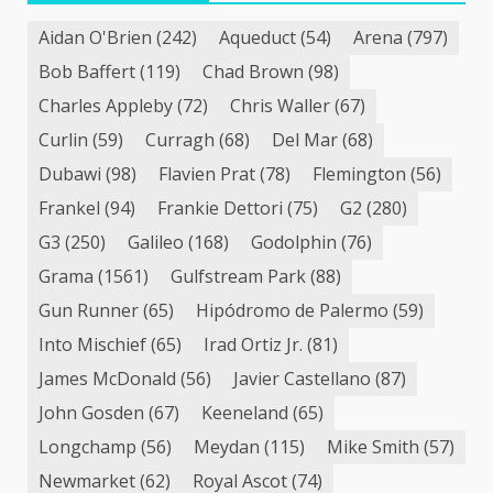
Aidan O'Brien
(242)
Aqueduct
(54)
Arena
(797)
Bob Baffert
(119)
Chad Brown
(98)
Charles Appleby
(72)
Chris Waller
(67)
Curlin
(59)
Curragh
(68)
Del Mar
(68)
Dubawi
(98)
Flavien Prat
(78)
Flemington
(56)
Frankel
(94)
Frankie Dettori
(75)
G2
(280)
G3
(250)
Galileo
(168)
Godolphin
(76)
Grama
(1561)
Gulfstream Park
(88)
Gun Runner
(65)
Hipódromo de Palermo
(59)
Into Mischief
(65)
Irad Ortiz Jr.
(81)
James McDonald
(56)
Javier Castellano
(87)
John Gosden
(67)
Keeneland
(65)
Longchamp
(56)
Meydan
(115)
Mike Smith
(57)
Newmarket
(62)
Royal Ascot
(74)