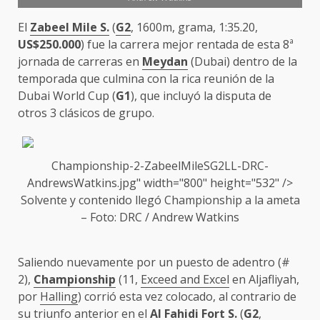
El
Zabeel Mile S.
(
G2
, 1600m, grama, 1:35.20,
US$250.000
) fue la carrera mejor rentada de esta 8ª
jornada de carreras en
Meydan
(Dubai) dentro de la
temporada que culmina con la rica reunión de la
Dubai World Cup (
G1
), que incluyó la disputa de
otros 3 clásicos de grupo.
Championship-2-ZabeelMileS
G2
LL-DRC-
AndrewsWatkins.jpg" width="800" height="532" />
Solvente y contenido llegó
Championship
a la ameta
– Foto: DRC / Andrew Watkins
Saliendo nuevamente por un puesto de adentro (#
2),
Championship
(11,
Exceed and Excel
en Aljafliyah,
por
Halling
) corrió esta vez colocado, al contrario de
su triunfo anterior en el
Al Fahidi Fort S.
(
G2
,