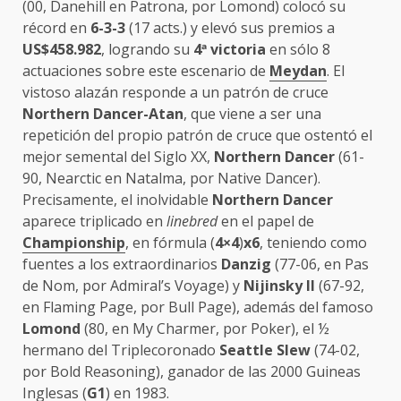
(00, Danehill en Patrona, por Lomond) colocó su
récord en
6-3-3
(17 acts.) y elevó sus premios a
US$458.982
, logrando su
4ª victoria
en sólo 8
actuaciones sobre este escenario de
Meydan
. El
vistoso alazán responde a un patrón de cruce
Northern Dancer-Atan
, que viene a ser una
repetición del propio patrón de cruce que ostentó el
mejor semental del Siglo XX,
Northern Dancer
(61-
90, Nearctic en Natalma, por Native Dancer).
Precisamente, el inolvidable
Northern Dancer
aparece triplicado en
linebred
en el papel de
Championship
, en fórmula (
4×4
)
x6
, teniendo como
fuentes a los extraordinarios
Danzig
(77-06, en Pas
de Nom, por Admiral’s Voyage) y
Nijinsky II
(67-92,
en Flaming Page, por Bull Page), además del famoso
Lomond
(80, en My Charmer, por Poker), el ½
hermano del Triplecoronado
Seattle Slew
(74-02,
por Bold Reasoning), ganador de las 2000 Guineas
Inglesas (
G1
) en 1983.