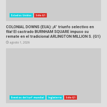
Estados Unidos
Sólo G1
COLONIAL DOWNS (EUA): ¡4° triunfo selectivo en
fila! El castrado BURNHAM SQUARE impuso su
remate en el tradicional ARLINGTON MILLION S. (G1)
agosto 1, 2026
Eventos del turf mundial
Inglaterra
Sólo G1