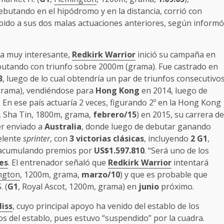
debutando en el hipódromo y en la distancia, corrió con
bido a sus dos malas actuaciones anteriores, según informó
ia muy interesante,
Redkirk Warrior
inició su campaña en
butando con triunfo sobre 2000m (grama). Fue castrado en
3
, luego de lo cual obtendría un par de triunfos consecutivo
grama), vendiéndose para
Hong Kong
en 2014, luego de
s. En ese país actuaría 2 veces, figurando 2º en la Hong Kong
, Sha Tin, 1800m, grama,
febrero/15
) en 2015, su carrera de
er enviado a
Australia
, donde luego de debutar ganando
elente
sprinter
, con
3 victorias clásicas
, incluyendo
2 G1
,
y acumulando premios por
US$1.597.810
. “Será uno de los
es
. El entrenador señaló que
Redkirk Warrior
intentará
ngton
, 1200m, grama,
marzo/10
) y que es probable que
. (
G1
, Royal Ascot, 1200m, grama) en
junio
próximo.
iss
, cuyo principal apoyo ha venido del establo de los
los del establo, pues estuvo “suspendido” por la cuadra.