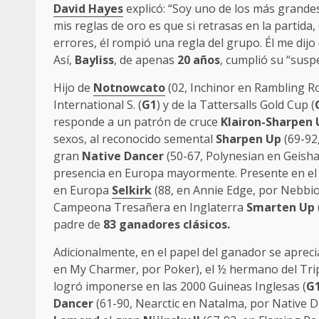
David Hayes
explicó: “Soy uno de los más grand
mis reglas de oro es que si retrasas en la partid
errores, él rompió una regla del grupo. Él me dij
Así,
Bayliss
, de apenas
20 años
, cumplió su “susp
Hijo de
Notnowcato
(02, Inchinor en Rambling Ro
International S. (
G1
) y de la Tattersalls Gold Cup (
responde a un patrón de cruce
Klairon-Sharpen 
sexos, al reconocido semental
Sharpen Up
(69-92,
gran
Native Dancer
(50-67, Polynesian en Geisha,
presencia en Europa mayormente. Presente en e
en Europa
Selkirk
(88, en Annie Edge, por Nebbio
Campeona Tresañera en Inglaterra
Smarten Up
padre de
83 ganadores clásicos.
Adicionalmente, en el papel del ganador se aprec
en My Charmer, por Poker), el ½ hermano del Tr
logró imponerse en las 2000 Guineas Inglesas (
G
Dancer
(61-90, Nearctic en Natalma, por Native D