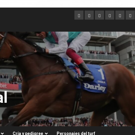
Argentina
Australia
Brasil
Chile
Dubai
Es
Un
l
Cría y pedigree
Personajes del turf