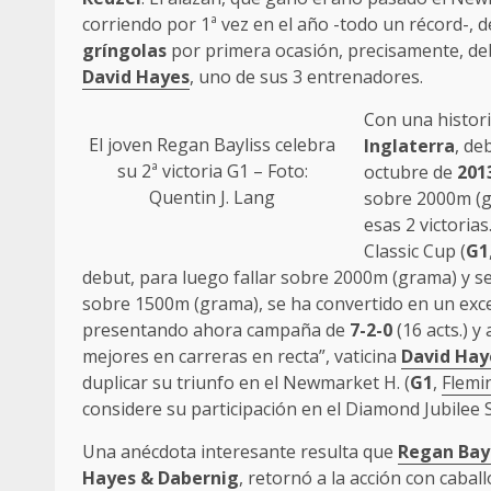
corriendo por 1ª vez en el año -todo un récord-, 
gríngolas
por primera ocasión, precisamente, de
David Hayes
, uno de sus 3 entrenadores.
Con una histor
El joven
Regan Bayliss
celebra
Inglaterra
, de
su 2ª victoria G1 – Foto:
octubre de
201
Quentin J. Lang
sobre 2000m (
esas 2 victoria
Classic Cup (
G1
debut, para luego fallar sobre 2000m (grama) y s
sobre 1500m (grama), se ha convertido en un exc
presentando ahora campaña de
7-2-0
(16 acts.) 
mejores en carreras en recta”, vaticina
David Hay
duplicar su triunfo en el Newmarket H. (
G1
,
Flemi
considere su participación en el Diamond Jubilee S
Una anécdota interesante resulta que
Regan Bayl
Hayes & Dabernig
, retornó a la acción con cabal