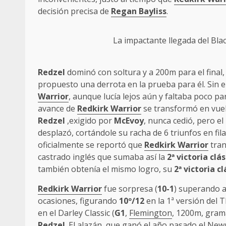
decisión precisa de
Regan Bayliss
.
La impactante llegada del Blac
Redzel
dominó con soltura y a 200m para el final
propuesto una derrota en la prueba para él. Sin 
Warrior
, aunque lucía lejos aún y faltaba poco pa
avance de
Redkirk Warrior
se transformó en vuel
Redzel
,exigido por
McEvoy
, nunca cedió, pero el
desplazó, cortándole su racha de 6 triunfos en fil
oficialmente se reportó que
Redkirk Warrior
tran
castrado inglés que sumaba así la
2ª victoria clá
también obtenía el mismo logro, su
2ª victoria c
Redkirk Warrior
fue sorpresa (
10-1
) superando a
ocasiones, figurando
10º/12
en la 1ª versión del
en el Darley Classic (
G1
,
Flemington
, 1200m, gram
Redzel
. El alazán, que ganó el año pasado el New