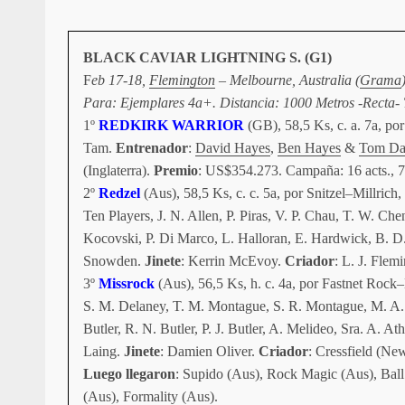
BLACK CAVIAR LIGHTNING S. (G1)
F
eb 17-18,
Flemington
– Melbourne, Australia (
Grama
Para: Ejemplares 4a+. Distancia: 1000 Metros -Recta- 
1º
REDKIRK WARRIOR
(GB), 58,5 Ks, c. a. 7a, po
Tam.
Entrenador
:
David Hayes
,
Ben Hayes
&
Tom Da
(Inglaterra).
Premio
: US$354.273. Campaña: 16 acts., 
2º
Redzel
(Aus), 58,5 Ks, c. c. 5a, por Snitzel–Millrich,
Ten Players, J. N. Allen, P. Piras, V. P. Chau, T. W. 
Kocovski, P. Di Marco, L. Halloran, E. Hardwick, B. D.
Snowden.
Jinete
: Kerrin McEvoy.
Criador
: L. J. Flem
3º
Missrock
(Aus), 56,5 Ks, h. c. 4a, por Fastnet Rock–
S. M. Delaney, T. M. Montague, S. R. Montague, M. A. 
Butler, R. N. Butler, P. J. Butler, A. Melideo, Sra. A. 
Laing.
Jinete
: Damien Oliver.
Criador
: Cressfield (Ne
Luego llegaron
: Supido (Aus), Rock Magic (Aus), Ball
(Aus), Formality (Aus).