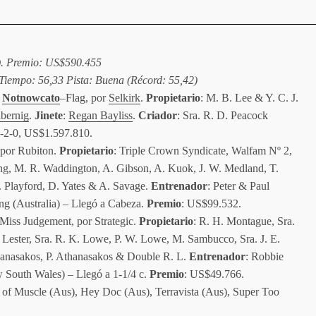
). Premio: US$590.455
Tiempo: 56,33 Pista: Buena (Récord: 55,42)
r
Notnowcato
–Flag, por
Selkirk
.
Propietario
: M. B. Lee & Y. C. J.
bernig
.
Jinete
:
Regan Bayliss
.
Criador
: Sra. R. D. Peacock
7-2-0, US$1.597.810.
 por Rubiton.
Propietario
: Triple Crown Syndicate, Walfam Nº 2,
Cheng, M. R. Waddington, A. Gibson, A. Kuok, J. W. Medland, T.
 Playford, D. Yates & A. Savage.
Entrenador
: Peter & Paul
ing (Australia) – Llegó a Cabeza.
Premio
: US$99.532.
Miss Judgement, por Strategic.
Propietario
: R. H. Montague, Sra.
Lester, Sra. R. K. Lowe, P. W. Lowe, M. Sambucco, Sra. J. E.
Athanasakos, P. Athanasakos & Double R. L.
Entrenador
: Robbie
w South Wales) – Llegó a 1-1/4 c.
Premio
: US$49.766.
 of Muscle (Aus), Hey Doc (Aus), Terravista (Aus), Super Too