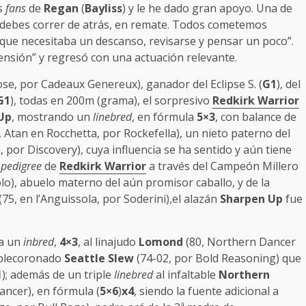
es
fans
de
Regan
(
Bayliss
) y le he dado gran apoyo. Una de
a, debes correr de atrás, en remate. Todos cometemos
o que necesitaba un descanso, revisarse y pensar un poco”.
ensión” y regresó con una actuación relevante.
se, por Cadeaux Genereux), ganador del Eclipse S. (
G1
), del
G1
), todas en 200m (grama), el sorpresivo
Redkirk Warrior
Up
, mostrando un
linebred
, en fórmula
5×3
, con balance de
 Atan en Rocchetta, por Rockefella), un nieto paterno del
 por Discovery), cuya influencia se ha sentido y aún tiene
l
pedigree
de
Redkirk Warrior
a través del Campeón Millero
lo), abuelo materno del aún promisor caballo, y de la
(75, en l’Anguissola, por Soderini),el alazán
Sharpen Up
fue
ia un
inbred
,
4×3
, al linajudo
Lomond
(80, Northern Dancer
iplecoronado
Seattle Slew
(74-02, por Bold Reasoning) que
1
); además de un triple
linebred
al infaltable
Northern
ancer), en fórmula (
5×6
)
x4
, siendo la fuente adicional a