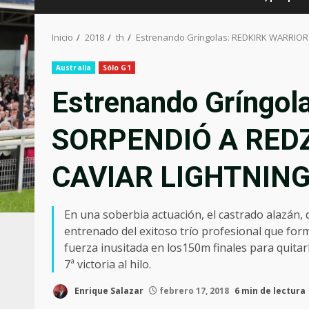
Inicio
2018
th
Estrenando Gríngolas: REDKIRK WARRIOR
Australia
Sólo G1
Estrenando Gríngo
SORPENDIÓ A REDZ
CAVIAR LIGHTNING 
En una soberbia actuación, el castrado alazán, 
entrenado del exitoso trío profesional que fo
fuerza inusitada en los150m finales para quitarl
7ª victoria al hilo.
Enrique Salazar
febrero 17, 2018
6 min de lectura