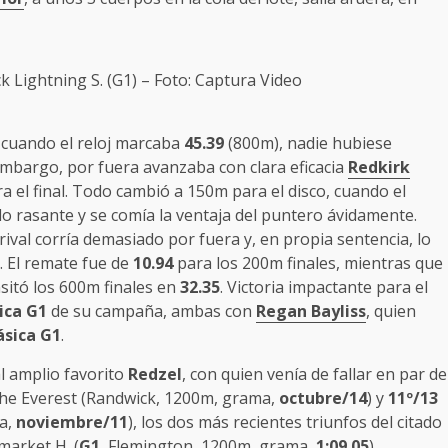
k Lightning S. (G1) – Foto: Captura Video
, cuando el reloj marcaba
45.39
(800m), nadie hubiese
embargo, por fuera avanzaba con clara eficacia
Redkirk
ra el final. Todo cambió a 150m para el disco, cuando el
o rasante y se comía la ventaja del puntero ávidamente.
 rival corría demasiado por fuera y, en propia sentencia, lo
a. El remate fue de
10.94
para los 200m finales, mientras que
sitó los 600m finales en
32.35
. Victoria impactante para el
sica
G1
de su campaña, ambas con
Regan Bayliss
, quien
lásica G1
.
l amplio favorito
Redzel
, con quien venía de fallar en par de
 The Everest (Randwick, 1200m, grama,
octubre/14
) y
11º/13
a,
noviembre/11
), los dos más recientes triunfos del citado
market H. (
G1
,
Flemington
, 1200m, grama,
1:09.05
),