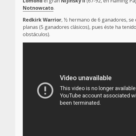
Lomond
el gran
Nijinsky II
(67-92, en Flaming Pag
Notnowcato
.
Redkirk
Warrior
, ½ hermano de 6 ganadores, se 
planas (5 ganadores clásicos), pues éste ha teni
obstáculos).