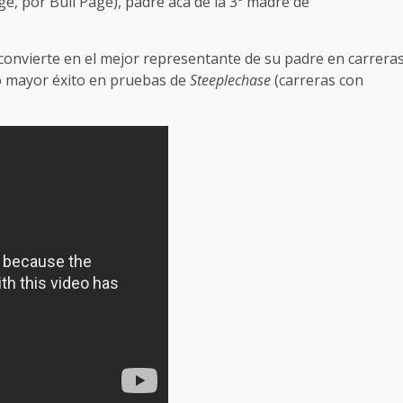
e, por Bull Page), padre acá de la 3ª madre de
convierte en el mejor representante de su padre en carrera
do mayor éxito en pruebas de
Steeplechase
(carreras con