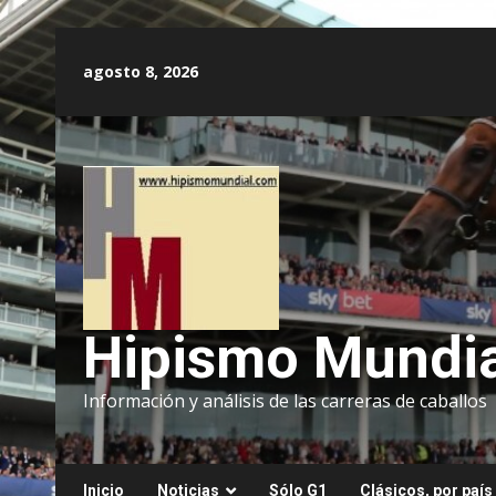
Saltar
al
agosto 8, 2026
contenido
Hipismo Mundia
Información y análisis de las carreras de caballos
Inicio
Noticias
Sólo G1
Clásicos, por país