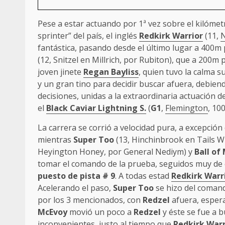
Pese a estar actuando por 1ª vez sobre el kilómet
sprinter” del país, el inglés
Redkirk Warrior
(11,
fantástica, pasando desde el último lugar a 400m p
(12, Snitzel en Millrich, por Rubiton), que a 200m
joven jinete
Regan Bayliss
, quien tuvo la calma s
y un gran tino para decidir buscar afuera, debiend
decisiones, unidas a la extraordinaria actuación d
el
Black Caviar Lightning S.
(
G1
,
Flemington
, 10
La carrera se corrió a velocidad pura, a excepció
mientras
Super Too
(13, Hinchinbrook en Tails Wi
Heyington Honey, por General Nediym) y
Ball of
tomar el comando de la prueba, seguidos muy de 
puesto de pista # 9
. A todas estad
Redkirk Warr
Acelerando el paso,
Super Too
se hizo del coman
por los 3 mencionados, con
Redzel
afuera, espera
McEvoy
movió un poco a
Redzel
y éste se fue a 
inconvenientes, justo al tiempo que
Redkirk Warr