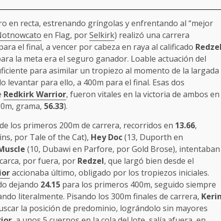
ro en recta, estrenando gríngolas y enfrentando al “mejor
Notnowcato
en Flag, por
Selkirk
) realizó una carrera
ara el final, a vencer por cabeza en raya al calificado
Redze
 para la meta era el seguro ganador. Loable actuación del
uficiente para asimilar un tropiezo al momento de la largada
o levantar para ello, a 400m para el final. Esas dos
e
Redkirk Warrior
, fueron vitales en la victoria de ambos en
00m, grama,
56.33
).
n de los primeros 200m de carrera, recorridos en
13.66
,
ns, por Tale of the Cat),
Hey Doc
(13, Duporth en
 Muscle
(10, Dubawi en Parfore, por Gold Brose), intentaban
carca, por fuera, por
Redzel
, que largó bien desde el
ior
accionaba último, obligado por los tropiezos iniciales.
do dejando
24.15
para los primeros 400m, seguido siempre
ndo literalmente. Pisando los 300m finales de carrera,
Keri
buscar la posición de predominio, lográndolo sin mayores
ior
, a unos 5 cuerpos en la cola del lote, salía afuera, en