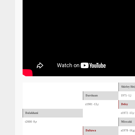
Shirley Hei
Darshaan
1975 -1,l
z1981 -13,c
Delsy
Dalakhani
z1972 -13,c
t2000 -9,e
Miswaki
Daltawa
a1978 -16,g