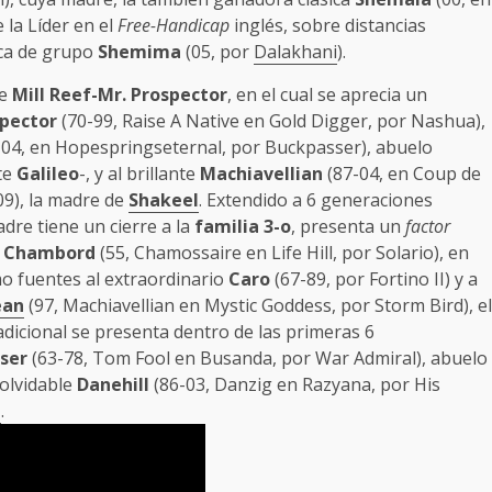
la Líder en el
Free-Handicap
inglés, sobre distancias
ica de grupo
Shemima
(05, por
Dalakhani
).
ce
Mill Reef-Mr. Prospector
, en el cual se aprecia un
spector
(70-99, Raise A Native en Gold Digger, por Nashua),
04, en Hopespringseternal, por Buckpasser), abuelo
te
Galileo
-, y al brillante
Machiavellian
(87-04, en Coup de
9), la madre de
Shakeel
. Extendido a 6 generaciones
adre tiene un cierre a la
familia 3-o
, presenta un
factor
a
Chambord
(55, Chamossaire en Life Hill, por Solario), en
o fuentes al extraordinario
Caro
(67-89, por Fortino II) y a
ean
(97, Machiavellian en Mystic Goddess, por Storm Bird), el
 adicional se presenta dentro de las primeras 6
ser
(63-78, Tom Fool en Busanda, por War Admiral), abuelo
nolvidable
Danehill
(86-03, Danzig en Razyana, por His
l
.