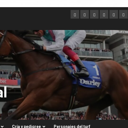
Argentina
Australia
Brasil
Chile
Dubai
Es
Un
l
Cría y pedigree
Personajes del turf