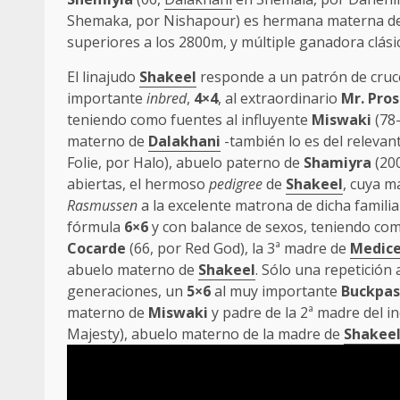
Shemaka, por Nishapour) es hermana materna de 
superiores a los 2800m, y múltiple ganadora clás
El linajudo
Shakeel
responde a un patrón de cru
importante
inbred
,
4×4
, al extraordinario
Mr. Pro
teniendo como fuentes al influyente
Miswaki
(78-
materno de
Dalakhani
-también lo es del relevan
Folie, por Halo), abuelo paterno de
Shamiyra
(200
abiertas, el hermoso
pedigree
de
Shakeel
, cuya m
Rasmussen
a la excelente matrona de dicha famili
fórmula
6×6
y con balance de sexos, teniendo com
Cocarde
(66, por Red God), la 3ª madre de
Medic
abuelo materno de
Shakeel
. Sólo una repetición
generaciones, un
5×6
al muy importante
Buckpas
materno de
Miswaki
y padre de la 2ª madre del i
Majesty), abuelo materno de la madre de
Shakee