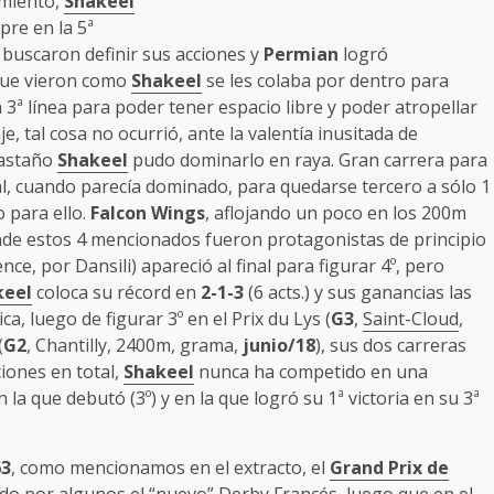
amiento,
Shakeel
pre en la 5ª
os buscaron definir sus acciones y
Permian
logró
que vieron como
Shakeel
se les colaba por dentro para
 3ª línea para poder tener espacio libre y poder atropellar
, tal cosa no ocurrió, ante la valentía inusitada de
castaño
Shakeel
pudo dominarlo en raya. Gran carrera para
nal, cuando parecía dominado, para quedarse tercero a sólo 1
 para ello.
Falcon Wings
, aflojando un poco en los 200m
donde estos 4 mencionados fueron protagonistas de principio
nce, por Dansili) apareció al final para figurar 4º, pero
keel
coloca su récord en
2-1-3
(6 acts.) y sus ganancias las
ica, luego de figurar 3º en el Prix du Lys (
G3
,
Saint-Cloud
,
(
G2
, Chantilly, 2400m, grama,
junio/18
), sus dos carreras
ciones en total,
Shakeel
nunca ha competido en una
 la que debutó (3º) y en la que logró su 1ª victoria en su 3ª
63
, como mencionamos en el extracto, el
Grand Prix de