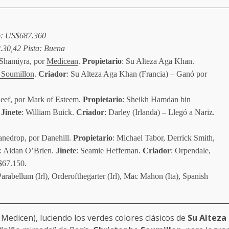
o: US$687.360
.30,42 Pista: Buena
Shamiyra, por
Medicean
.
Propietario
: Su Alteza Aga Khan.
 Soumillon
.
Criador
: Su Alteza Aga Khan (Francia) – Ganó por
Reef, por Mark of Esteem.
Propietario
: Sheikh Hamdan bin
Jinete
: William Buick.
Criador
: Darley (Irlanda) – Llegó a Nariz.
anedrop, por Danehill.
Propietario
: Michael Tabor, Derrick Smith,
: Aidan O’Brien.
Jinete
: Seamie Heffernan.
Criador
: Orpendale,
$67.150.
Parabellum (Irl), Orderofthegarter (Irl), Mac Mahon (Ita), Spanish
Medicen), luciendo los verdes colores clásicos de
Su Alteza