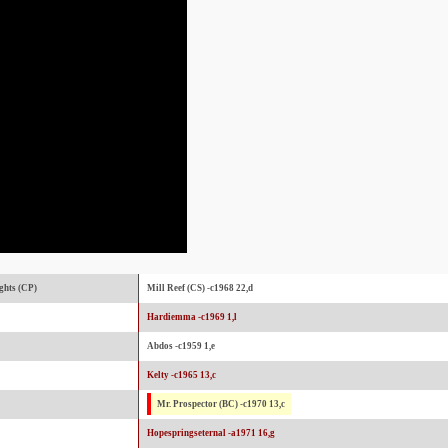
ghts (CP)
Mill Reef (CS) -c1968 22,d
Hardiemma -c1969 1,l
Abdos -c1959 1,e
Kelty -c1965 13,c
Mr. Prospector (BC) -c1970 13,c
Hopespringseternal -a1971 16,g