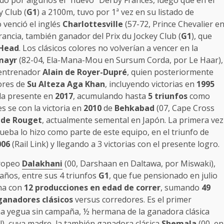
ado por algunos el “nuevo” Derby Francés, luego que en el
y Club (
G1
) a 2100m, tuvo por 1ª vez en su listado de
venció el inglés
Charlottesville
(57-72, Prince Chevalier e
ancia, también ganador del Prix du Jockey Club (
G1
), que
 Head
. Los clásicos colores no volverían a vencer en la
mayr
(82-04, Ela-Mana-Mou en Sursum Corda, por Le Haar),
l entrenador
Alain de Royer-Dupré
, quien posteriormente
ores de
Su Alteza Aga Khan
, incluyendo victorias en
1995
la presente en
2017
, acumulando hasta
5 triunfos
como
s se con la victoria en
2010
de
Behkabad
(07, Cape Cross
ude Rouget
, actualmente semental en Japón. La primera vez
ueba lo hizo como parte de este equipo, en el triunfo de
006
(Rail Link) y llegando a 3 victorias con el presente logro.
uropeo
Dalakhani
(00, Darshaan en Daltawa, por Miswaki),
3 años, entre sus 4 triunfos
G1
, que fue pensionado en julio
cha con
12 producciones
en edad de correr
, sumando
49
ganadores clásicos
versus corredores. Es el primer
a yegua sin campaña, ½ hermana de la ganadora clásica
), cuya madre, la también ganadora clásica
Shemala
(00, en