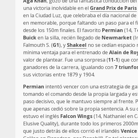
Aga Khan
, gozó de una fantástica conducción del
una victoria inolvidable en el
Grand Prix de Paris
en la Ciudad Luz, que celebraba el día nacional de 
en memorable, porque faltando un paso para el fin
desde los 150m finales. El favorito
Permian
(14, T
Buick
en la silla, recién llegado de
Newmarket
(I
Falmouth S. (
G1
), y
Shakeel
no se cedían espacio n
mínima ventaja para el entrenado de
Alain de Ro
valor de plantear. Fue una sorpresa (
11-1
) que co
ganadores de la carrera, igualando con
7 triunfo
sus victorias entre 1879 y 1904.
Permian
intentó vencer con una estrategia de ga
tomando el comando desde la propia largada y es
paso decisivo, que le mantuvo siempre al frente. 
que apenas cedió sobre la propia sentencia. A su
estuvo el inglés
Falcon Wings
(14, Nathaniel en C
Elusive Quality), durante todo los primeros 2000m,
que justo detrás de ellos corrió el irlandés
Venice