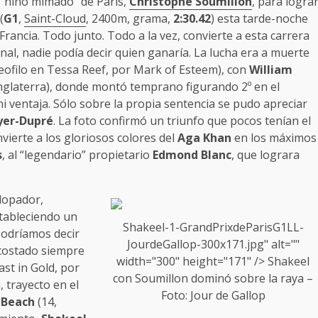
 “niño mimado” de París,
Christophe Soumillon
, para logra
(
G1
,
Saint-Cloud
, 2400m, grama,
2:30.42
) esta tarde-noche
Francia. Todo junto. Todo a la vez, convierte a esta carrera
al, nadie podía decir quien ganaría. La lucha era a muerte
eofilo en Tessa Reef, por Mark of Esteem), con
William
nglaterra), donde montó temprano figurando 2º en el
i ventaja. Sólo sobre la propia sentencia se pudo apreciar
yer-Dupré
. La foto confirmó un triunfo que pocos tenían el
nvierte a los gloriosos colores del
Aga Khan
en los máximos
s
, al “legendario” propietario
Edmond Blanc
, que lograra
lopador,
tableciendo un
Shakeel-1-GrandPrixdeParisG1LL-
Podríamos decir
JourdeGallop-300x171.jpg" alt=""
 costado siempre
width="300" height="171" />
Shakeel
ast in Gold, por
con Soumillon dominó sobre la raya –
 trayecto en el
Foto: Jour de Gallop
 Beach
(14,