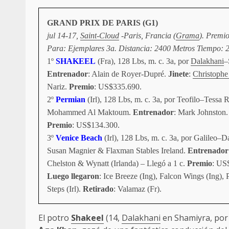
GRAND PRIX DE PARIS (G1)
jul 14-17,
Saint-Cloud
-Paris, Francia (
Grama
). Premi
Para: Ejemplares 3a. Distancia: 2400 Metros Tiempo: 2
1º
SHAKEEL
(Fra), 128 Lbs, m. c. 3a, por
Dalakhani
–
Entrenador
: Alain de Royer-Dupré.
Jinete
:
Christophe
Nariz.
Premio
: US$335.690.
2º
Permian
(Irl), 128 Lbs, m. c. 3a, por Teofilo–Tessa 
Mohammed Al Maktoum.
Entrenador
: Mark Johnston.
Premio
: US$134.300.
3º
Venice Beach
(Irl), 128 Lbs, m. c. 3a, por Galileo–D
Susan Magnier & Flaxman Stables Ireland.
Entrenador
Chelston & Wynatt (Irlanda) – Llegó a 1 c.
Premio
: US
Luego llegaron
: Ice Breeze (Ing), Falcon Wings (Ing), 
Steps (Irl).
Retirado
: Valamaz (Fr).
El potro
Shakeel
(14,
Dalakhani
en Shamiyra, por 