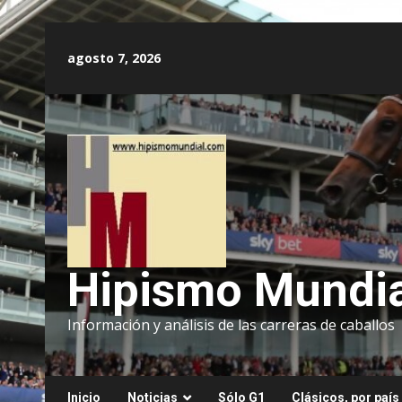
Saltar
al
agosto 7, 2026
contenido
Hipismo Mundia
Información y análisis de las carreras de caballos
Inicio
Noticias
Sólo G1
Clásicos, por país