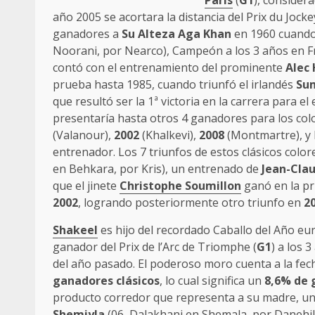
Paris
(
G1
), consider
año 2005 se acortara la distancia del Prix du Jocke
ganadores a
Su Alteza Aga Khan
en 1960 cuando 
Noorani, por Nearco), Campeón a los 3 años en Fr
contó con el entrenamiento del prominente
Alec
prueba hasta 1985, cuando triunfó el irlandés
Su
que resultó ser la 1ª victoria en la carrera para e
presentaría hasta otros 4 ganadores para los col
(Valanour),
2002
(Khalkevi),
2008
(Montmartre), y 
entrenador. Los 7 triunfos de estos clásicos colore
en Behkara, por Kris), un entrenado de
Jean-Cla
que el jinete
Christophe Soumillon
ganó en la pr
2002
, logrando posteriormente otro triunfo en
2
Shakeel
es hijo del recordado Caballo del Año e
ganador del Prix de l’Arc de Triomphe (
G1
) a los 
del año pasado. El poderoso moro cuenta a la fe
ganadores clásicos
, lo cual significa un
8,6% de 
producto corredor que representa a su madre, un
Shemiyla
(06,
Dalakhani
en Shemala, por Danehill