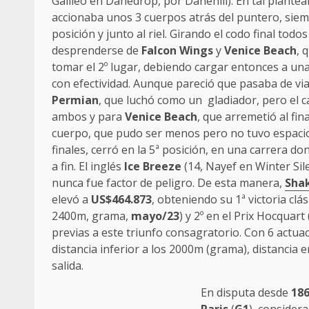
Galileo en Danedrop, por Danehill). En tal plante
accionaba unos 3 cuerpos atrás del puntero, siem
posición y junto al riel. Girando el codo final tod
desprenderse de
Falcon Wings
y
Venice Beach
, 
tomar el 2º lugar, debiendo cargar entonces a una
con efectividad. Aunque pareció que pasaba de viaje
Permian
, que luchó como un gladiador, pero el 
ambos y para
Venice Beach
, que arremetió al fi
cuerpo, que pudo ser menos pero no tuvo espacio
finales, cerró en la 5ª posición, en una carrera 
a fin. El inglés
Ice Breeze
(14, Nayef en Winter Sile
nunca fue factor de peligro. De esta manera,
Sha
elevó a
US$464.873
, obteniendo su 1ª victoria clás
2400m, grama,
mayo/23
) y 2º en el Prix Hocquart 
previas a este triunfo consagratorio. Con 6 actua
distancia inferior a los 2000m (grama), distancia en
salida.
En disputa desde
18