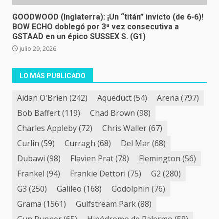
GOODWOOD (Inglaterra): ¡Un “titán” invicto (de 6-6)!
BOW ECHO doblegó por 3ª vez consecutiva a
GSTAAD en un épico SUSSEX S. (G1)
julio 29, 2026
LO MÁS PUBLICADO
Aidan O'Brien
(242)
Aqueduct
(54)
Arena
(797)
Bob Baffert
(119)
Chad Brown
(98)
Charles Appleby
(72)
Chris Waller
(67)
Curlin
(59)
Curragh
(68)
Del Mar
(68)
Dubawi
(98)
Flavien Prat
(78)
Flemington
(56)
Frankel
(94)
Frankie Dettori
(75)
G2
(280)
G3
(250)
Galileo
(168)
Godolphin
(76)
Grama
(1561)
Gulfstream Park
(88)