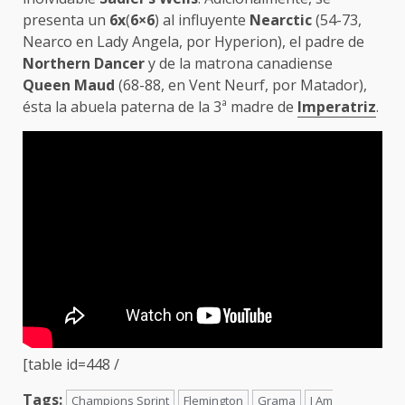
presenta un
6x
(
6×6
) al influyente
Nearctic
(54-73,
Nearco en Lady Angela, por Hyperion), el padre de
Northern Dancer
y de la matrona canadiense
Queen Maud
(68-88, en Vent Neurf, por Matador),
ésta la abuela paterna de la 3ª madre de
Imperatriz
.
[table id=448 /
Tags:
Champions Sprint
Flemington
Grama
I Am