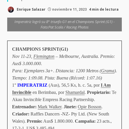
Enrique Salazar
noviembre 11, 2023
4 min de lectura
Imperatriz logró su 8° triunfo G1 en el Champions Sprint (G1) -
Foto:Pat Scala / Racing Photos
CHAMPIONS SPRINT(G1)
Nov 11-23,
Flemington
– Melbourne, Australia. Premio:
Aus$ 3.000.000.
Para: Ejemplares 3a+. Distancia: 1200 Metros (
Grama
).
Tiempo: 1:09.08. Pista: Buena (Récord: 1:07.16)
1°
IMPERATRIZ
(Aus), 56,5 Ks, h. c. 5a, por
I Am
Invincible
en Berimbau, por
Shamardal
.
Propietario:
Te
Akau Invincible Empress Racing Partnership.
Entrenador:
Mark Walker
.
Jinete:
Opie Bosson
.
Criador:
Raffles Dancers -NZ- Pty Ltd. (New South
Wales).
Premio:
Aus$ 1.800.000.
Campaña:
23 acts.,
17-2-1, US$ 3.485.494.