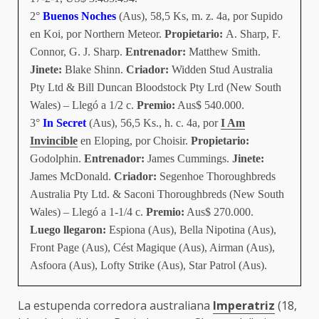
2°
Buenos Noches
(Aus), 58,5 Ks, m. z. 4a, por Supido
en Koi, por Northern Meteor.
Propietario:
A. Sharp, F.
Connor, G. J. Sharp.
Entrenador:
Matthew Smith.
Jinete:
Blake Shinn.
Criador:
Widden Stud Australia
Pty Ltd & Bill Duncan Bloodstock Pty Lrd (New South
Wales) – Llegó a 1/2 c.
Premio:
Aus$ 540.000.
3°
In Secret
(Aus), 56,5 Ks., h. c. 4a, por
I Am
Invincible
en Eloping, por Choisir.
Propietario:
Godolphin.
Entrenador:
James Cummings.
Jinete:
James McDonald.
Criador:
Segenhoe Thoroughbreds
Australia Pty Ltd. & Saconi Thoroughbreds (New South
Wales) – Llegó a 1-1/4 c.
Premio:
Aus$ 270.000.
Luego llegaron:
Espiona (Aus), Bella Nipotina (Aus),
Front Page (Aus), Cést Magique (Aus), Airman (Aus),
Asfoora (Aus), Lofty Strike (Aus), Star Patrol (Aus).
La estupenda corredora australiana
Imperatriz
(18,