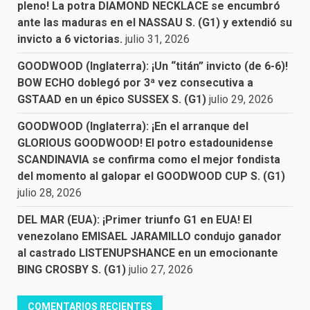
pleno! La potra DIAMOND NECKLACE se encumbró
ante las maduras en el NASSAU S. (G1) y extendió su
invicto a 6 victorias.
julio 31, 2026
GOODWOOD (Inglaterra): ¡Un “titán” invicto (de 6-6)!
BOW ECHO doblegó por 3ª vez consecutiva a
GSTAAD en un épico SUSSEX S. (G1)
julio 29, 2026
GOODWOOD (Inglaterra): ¡En el arranque del
GLORIOUS GOODWOOD! El potro estadounidense
SCANDINAVIA se confirma como el mejor fondista
del momento al galopar el GOODWOOD CUP S. (G1)
julio 28, 2026
DEL MAR (EUA): ¡Primer triunfo G1 en EUA! El
venezolano EMISAEL JARAMILLO condujo ganador
al castrado LISTENUPSHANCE en un emocionante
BING CROSBY S. (G1)
julio 27, 2026
COMENTARIOS RECIENTES