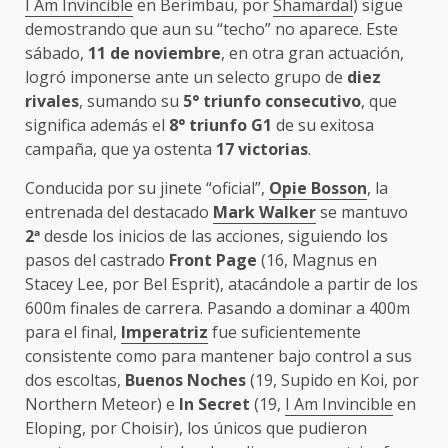
I Am Invincible
en Berimbau, por
Shamardal
) sigue
demostrando que aun su “techo” no aparece. Este
sábado,
11 de noviembre
, en otra gran actuación,
logró imponerse ante un selecto grupo de
diez
rivales
, sumando su
5° triunfo consecutivo
, que
significa además el
8° triunfo G1
de su exitosa
campaña, que ya ostenta
17 victorias
.
Conducida por su jinete “oficial”,
Opie Bosson
, la
entrenada del destacado
Mark Walker
se mantuvo
2
ª
desde los inicios de las acciones, siguiendo los
pasos del castrado
Front Page
(16, Magnus en
Stacey Lee, por Bel Esprit), atacándole a partir de los
600m finales de carrera. Pasando a dominar a 400m
para el final,
Imperatriz
fue suficientemente
consistente como para mantener bajo control a sus
dos escoltas,
Buenos Noches
(19, Supido en Koi, por
Northern Meteor) e
In Secret
(19,
I Am Invincible
en
Eloping, por Choisir), los únicos que pudieron