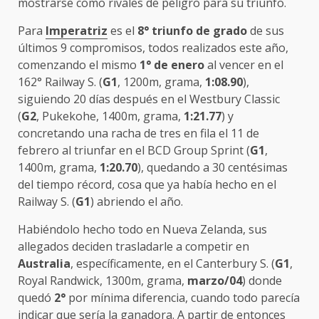
mostrarse como rivales de peligro para su triunfo.
Para
Imperatriz
es el
8° triunfo de grado
de sus
últimos 9 compromisos, todos realizados este año,
comenzando el mismo
1° de enero
al vencer en el
162° Railway S. (
G1
, 1200m, grama,
1:08.90
),
siguiendo 20 días después en el Westbury Classic
(
G2
, Pukekohe, 1400m, grama,
1:21.77
) y
concretando una racha de tres en fila el 11 de
febrero al triunfar en el BCD Group Sprint (
G1
,
1400m, grama,
1:20.70
), quedando a 30 centésimas
del tiempo récord, cosa que ya había hecho en el
Railway S. (
G1
) abriendo el año.
Habiéndolo hecho todo en Nueva Zelanda, sus
allegados deciden trasladarle a competir en
Australia
, específicamente, en el Canterbury S. (
G1
,
Royal Randwick, 1300m, grama,
marzo/04
) donde
quedó
2°
por mínima diferencia, cuando todo parecía
indicar que sería la ganadora. A partir de entonces