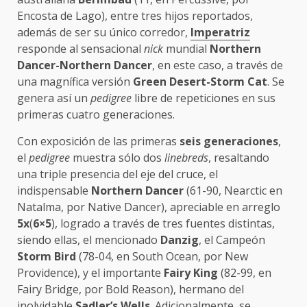
Encosta de Lago), entre tres hijos reportados,
además de ser su único corredor,
Imperatriz
responde al sensacional
nick
mundial
Northern
Dancer-Northern Dancer
, en este caso, a través de
una magnífica versión
Green Desert-Storm Cat
. Se
genera así un
pedigree
libre de repeticiones en sus
primeras cuatro generaciones.
Con exposición de las primeras
seis generaciones
,
el
pedigree
muestra sólo dos
linebreds
, resaltando
una triple presencia del eje del cruce, el
indispensable
Northern Dancer
(61-90, Nearctic en
Natalma, por Native Dancer), apreciable en arreglo
5x
(
6×5
), logrado a través de tres fuentes distintas,
siendo ellas, el mencionado
Danzig
, el Campeón
Storm Bird
(78-04, en South Ocean, por New
Providence), y el importante
Fairy King
(82-99, en
Fairy Bridge, por Bold Reason), hermano del
inolvidable
Sadler’s Wells
. Adicionalmente, se