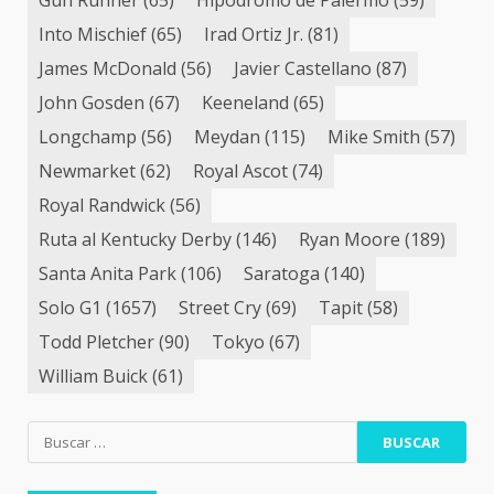
Gun Runner
(65)
Hipódromo de Palermo
(59)
Into Mischief
(65)
Irad Ortiz Jr.
(81)
James McDonald
(56)
Javier Castellano
(87)
John Gosden
(67)
Keeneland
(65)
Longchamp
(56)
Meydan
(115)
Mike Smith
(57)
Newmarket
(62)
Royal Ascot
(74)
Royal Randwick
(56)
Ruta al Kentucky Derby
(146)
Ryan Moore
(189)
Santa Anita Park
(106)
Saratoga
(140)
Solo G1
(1657)
Street Cry
(69)
Tapit
(58)
Todd Pletcher
(90)
Tokyo
(67)
William Buick
(61)
Buscar: