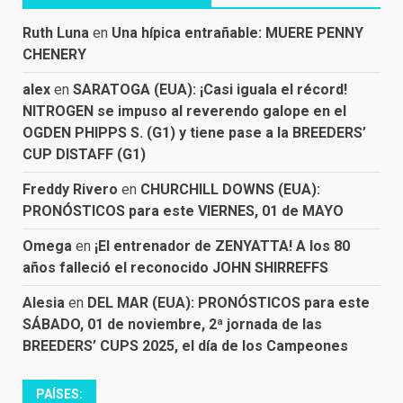
Ruth Luna
en
Una hípica entrañable: MUERE PENNY
CHENERY
alex
en
SARATOGA (EUA): ¡Casi iguala el récord!
NITROGEN se impuso al reverendo galope en el
OGDEN PHIPPS S. (G1) y tiene pase a la BREEDERS’
CUP DISTAFF (G1)
Freddy Rivero
en
CHURCHILL DOWNS (EUA):
PRONÓSTICOS para este VIERNES, 01 de MAYO
Omega
en
¡El entrenador de ZENYATTA! A los 80
años falleció el reconocido JOHN SHIRREFFS
Alesia
en
DEL MAR (EUA): PRONÓSTICOS para este
SÁBADO, 01 de noviembre, 2ª jornada de las
BREEDERS’ CUPS 2025, el día de los Campeones
PAÍSES: