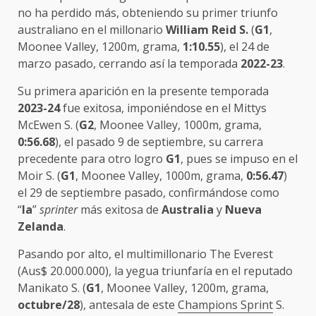
no ha perdido más, obteniendo su primer triunfo
australiano en el millonario
William Reid S.
(
G1
,
Moonee Valley, 1200m, grama,
1:10.55
), el 24 de
marzo pasado, cerrando así la temporada
2022-23
.
Su primera aparición en la presente temporada
2023-24
fue exitosa, imponiéndose en el Mittys
McEwen S. (
G2
, Moonee Valley, 1000m, grama,
0:56.68
), el pasado 9 de septiembre, su carrera
precedente para otro logro
G1
, pues se impuso en el
Moir S. (
G1
, Moonee Valley, 1000m, grama,
0:56.47
)
el 29 de septiembre pasado, confirmándose como
“
la
”
sprinter
más exitosa de
Australia
y
Nueva
Zelanda
.
Pasando por alto, el multimillonario The Everest
(Aus$ 20.000.000), la yegua triunfaría en el reputado
Manikato S. (
G1
, Moonee Valley, 1200m, grama,
octubre/28
), antesala de este
Champions Sprint
S.