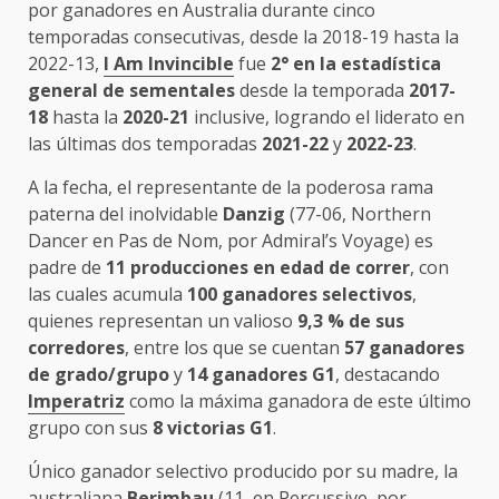
por ganadores en Australia durante cinco
temporadas consecutivas, desde la 2018-19 hasta la
2022-13,
I Am Invincible
fue
2°
en la estadística
general de sementales
desde la temporada
2017-
18
hasta la
2020-21
inclusive, logrando el liderato en
las últimas dos temporadas
2021-22
y
2022-23
.
A la fecha, el representante de la poderosa rama
paterna del inolvidable
Danzig
(77-06, Northern
Dancer en Pas de Nom, por Admiral’s Voyage) es
padre de
11 producciones en edad de correr
, con
las cuales acumula
100 ganadores selectivos
,
quienes representan un valioso
9,3 % de sus
corredores
, entre los que se cuentan
57 ganadores
de grado/grupo
y
14 ganadores G1
, destacando
Imperatriz
como la máxima ganadora de este último
grupo con sus
8
victorias
G1
.
Único ganador selectivo producido por su madre, la
australiana
Berimbau
(11, en Percussive, por