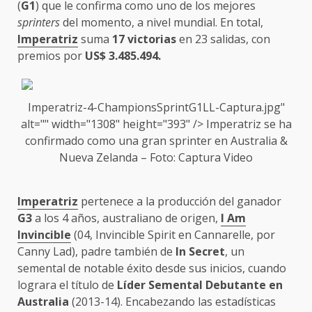
(
G1
) que le confirma como uno de los mejores
sprinters
del momento, a nivel mundial. En total,
Imperatriz
suma
17 victorias
en 23 salidas, con
premios por
US$ 3.485.494.
Imperatriz-4-ChampionsSprintG1LL-Captura.jpg"
alt="" width="1308" height="393" />
Imperatriz
se ha
confirmado como una gran sprinter en Australia &
Nueva Zelanda – Foto: Captura Video
Imperatriz
pertenece a la producción del ganador
G3
a los 4 años, australiano de origen,
I Am
Invincible
(04, Invincible Spirit en Cannarelle, por
Canny Lad), padre también de
In Secret
, un
semental de notable éxito desde sus inicios, cuando
lograra el título de
Líder Semental Debutante en
Australia
(2013-14). Encabezando las estadísticas