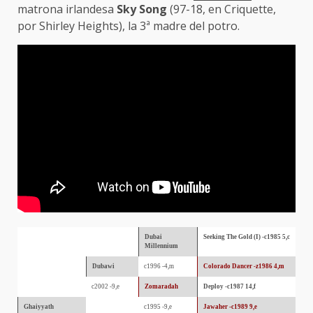
matrona irlandesa
Sky Song
(97-18, en Criquette,
por Shirley Heights), la 3ª madre del potro.
Dubai
Seeking The Gold (I) -c1985 5,c
Millennium
Dubawi
c1996 -4,m
Colorado Dancer -z1986 4,m
c2002 -9,e
Zomaradah
Deploy -c1987 14,f
Ghaiyyath
c1995 -9,e
Jawaher -c1989 9,e