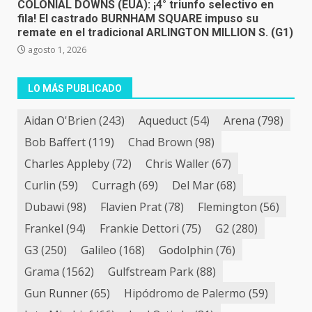
COLONIAL DOWNS (EUA): ¡4° triunfo selectivo en
fila! El castrado BURNHAM SQUARE impuso su
remate en el tradicional ARLINGTON MILLION S. (G1)
agosto 1, 2026
LO MÁS PUBLICADO
Aidan O'Brien
(243)
Aqueduct
(54)
Arena
(798)
Bob Baffert
(119)
Chad Brown
(98)
Charles Appleby
(72)
Chris Waller
(67)
Curlin
(59)
Curragh
(69)
Del Mar
(68)
Dubawi
(98)
Flavien Prat
(78)
Flemington
(56)
Frankel
(94)
Frankie Dettori
(75)
G2
(280)
G3
(250)
Galileo
(168)
Godolphin
(76)
Grama
(1562)
Gulfstream Park
(88)
Gun Runner
(65)
Hipódromo de Palermo
(59)