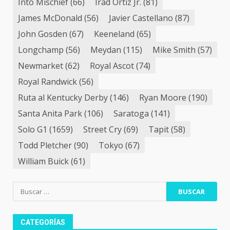
Into Mischief
(66)
Irad Ortiz Jr.
(81)
James McDonald
(56)
Javier Castellano
(87)
John Gosden
(67)
Keeneland
(65)
Longchamp
(56)
Meydan
(115)
Mike Smith
(57)
Newmarket
(62)
Royal Ascot
(74)
Royal Randwick
(56)
Ruta al Kentucky Derby
(146)
Ryan Moore
(190)
Santa Anita Park
(106)
Saratoga
(141)
Solo G1
(1659)
Street Cry
(69)
Tapit
(58)
Todd Pletcher
(90)
Tokyo
(67)
William Buick
(61)
Buscar:
CATEGORÍAS