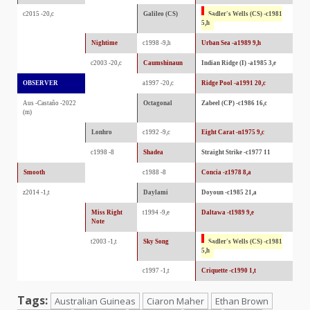
c2015 -20,c
Galileo (CS)
Sadler's Wells (CS) -c1981
5,h
Nightime
c1998 -9,h
Urban Sea -a1989 9,h
c2003 -20,c
Caumshinaun
Indian Ridge (I) -a1985 3,e
OBSERVER
a1997 -20,c
Ridge Pool -a1991 20,c
Aus -Castaño -2022
Octagonal
Zabeel (CP) -c1986 16,c
(m)
Lonhro
c1992 -9,c
Eight Carat -n1975 9,c
c1998 -8
Shadea
Straight Strike -c1977 11
Smooth
c1988 -8
Concia -z1978 8,a
z2014 -1,t
Daylami
Doyoun -c1985 21,a
Miss Right
t1994 -9,e
Daltawa -t1989 9,e
Note
t2003 -1,t
Sky Song
Sadler's Wells (CS) -c1981
5,h
c1997 -1,t
Criquette -c1990 1,t
Tags:
Australian Guineas
Ciaron Maher
Ethan Brown