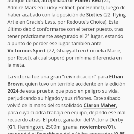
aunque tardía, atropellada de
Planet Red
(22,
Admire Mars en Lucky Helmet, por Helmet), luego de
haber acabado con la oposición de
Sixties
(22, Flying
Artie en Gracie’s Lass, por Redoute’s Choice). Este
último debió conformarse con el tercer puesto, tras
tener prácticamente asegurado el 2° lugar, estando
a punto de perder ese lugar también ante
Victorious Spirit
(22,
Ghaiyyath
en Cornelia Marie,
por Reset), al cual superó por mínima diferencia en
la meta.
La victoria fue una gran “reivindicación” para
Ethan
Brown
, quien tuvo un terrible accidente en la edición
2024
de esta prueba, que puso en peligro su vida,
perjudicando su hígado y sus riñones. Este sábado
volvió de la mano del consolidado
Ciaron Maher
,
para cuya cuadra trabaja en equipo, dejando ese mal
recuerdo atrás. El potro, ganador del Victoria Derby
(
G1
,
Flemington
, 2500m, grama,
noviembre/01
),