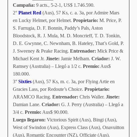
Campaña:
9 acts., 5-2-1, US$ 1.746.590.
2°
Planet Red
(Aus), 57 Ks, c. a. 3a, por Admire Mars
en Lucky Helmet, por Helmet.
Propietario:
M. Price, P.
S. Farrugia, D. F. Bonnin, Paddy’s Pals, Aston
Bloodstock, R. J. Mula, M. D. Moncrieff, T. D. Tonkin,
D. E. Gwynne, C. Newnham, B. Hateley, That’s Gold, P.
J. Sweeney & Peake Racing.
Entrenador:
Mick Price &
Michael Kent Jr.
Jinete:
Jamie Melham.
Criador:
J. W.
Ramsey (Australia) – Llegó a 1/2 c.
Premio:
Aus$
180.000.
3°
Sixties
(Aus), 57 Ks, m. c. 3a, por Flying Artie en
Gracies Lass, por Redoute’s Choice.
Propietario:
ARAMCO Racing.
Entrenador:
Chris Waller.
Jinete:
Damian Lane.
Criador:
G. J. Perry (Australia) – Llegó a
3/4 c.
Premio:
Aus$ 90.000.
Luego llegaron:
Victorious Spirit (Aus), Bingi (Aus),
West of Swindon (Aus), Express Class (Aus), Onavuitton
(Aus), Romantic Encounter (NZ), Officiate (Aus).