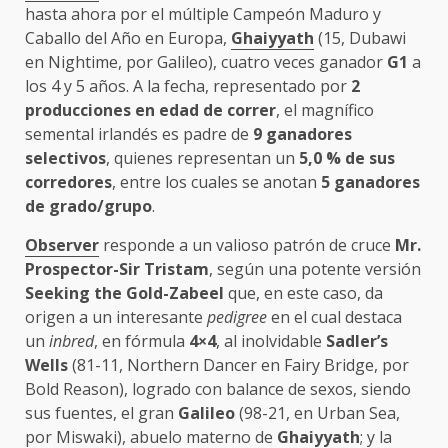
hasta ahora por el múltiple Campeón Maduro y
Caballo del Año en Europa,
Ghaiyyath
(15, Dubawi
en Nightime, por Galileo), cuatro veces ganador
G1
a
los 4 y 5 años. A la fecha, representado por
2
producciones en edad de correr
, el magnífico
semental irlandés es padre de
9 ganadores
selectivos
, quienes representan un
5,0 % de sus
corredores
, entre los cuales se anotan
5 ganadores
de grado/grupo
.
Observer
responde a un valioso patrón de cruce
Mr.
Prospector-Sir Tristam
, según una potente versión
Seeking the Gold-Zabeel
que, en este caso, da
origen a un interesante
pedigree
en el cual destaca
un
inbred
, en fórmula
4×4
, al inolvidable
Sadler’s
Wells
(81-11, Northern Dancer en Fairy Bridge, por
Bold Reason), logrado con balance de sexos, siendo
sus fuentes, el gran
Galileo
(98-21, en Urban Sea,
por Miswaki), abuelo materno de
Ghaiyyath
; y la