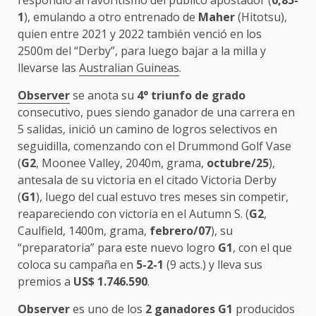
respondió al favoritismo del público apostador (
0,85-
1
), emulando a otro entrenado de
Maher
(Hitotsu),
quien entre 2021 y 2022 también venció en los
2500m del “Derby”, para luego bajar a la milla y
llevarse las
Australian Guineas
.
Observer
se anota su
4° triunfo de grado
consecutivo, pues siendo ganador de una carrera en
5 salidas, inició un camino de logros selectivos en
seguidilla, comenzando con el Drummond Golf Vase
(
G2
, Moonee Valley, 2040m, grama,
octubre/25
),
antesala de su victoria en el citado Victoria Derby
(
G1
), luego del cual estuvo tres meses sin competir,
reapareciendo con victoria en el Autumn S. (
G2
,
Caulfield, 1400m, grama,
febrero/07
), su
“preparatoria” para este nuevo logro
G1
, con el que
coloca su campaña en
5-2-1
(9 acts.) y lleva sus
premios a
US$ 1.746.590
.
Observer
es uno de los
2 ganadores G1
producidos