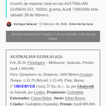
triunfo de máximo nivel en las AUSTRALIAN
GUINEAS (G1, 1600m, grama, Aus$ 1.000.000) este
sábado 28 de febrero.
Enrique Salazar
febrero 28, 2026
4 min de lectura
Observer se anexó el 2° triunfo G1 de su campaña - Foto: Racing
Photos
AUSTRALIAN GUINEAS (G1)
Feb 28-26,
Flemington
– Melbourne, Australia. Premio:
Aus$ 1.000.000.
Para: Ejemplares 3a. Distancia: 1600 Metros (
Grama
).
Tiempo: 1:35.70 (Récord: 1:33.49). Pista: Buena.
1°
OBSERVER
(Aus), 57 Ks, m. c. 3a, por
Ghaiyyath
en Smooth, por
Lonhro
.
Propietario:
Godolphin
.
Entrenador:
Ciaron Maher
.
Jinete:
Ethan Brown
.
Criador:
Godolphin
(Australia).
Premio:
Aus$ 600.000.