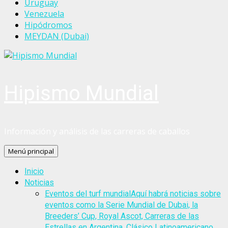
Uruguay
Venezuela
Hipódromos
MEYDAN (Dubai)
Hipismo Mundial
Información y análisis de las carreras de caballos
Menú principal
Inicio
Noticias
Eventos del turf mundial
Aquí habrá noticias sobre
eventos como la Serie Mundial de Dubai, la
Breeders’ Cup, Royal Ascot, Carreras de las
Estrellas en Argentina, Clásico Latinoamericano