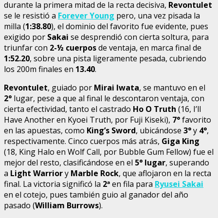
durante la primera mitad de la recta decisiva,
Revontulet
se le resistió a
Forever Young
pero, una vez pisada la
milla (
1:38.80
), el dominio del favorito fue evidente, pues
exigido por
Sakai
se desprendió con cierta soltura, para
triunfar con
2-½ cuerpos
de ventaja, en marca final de
1:52.20
, sobre una pista ligeramente pesada, cubriendo
los 200m finales en
13.40
.
Revontulet
, guiado por
Mirai Iwata
, se mantuvo en el
2°
lugar, pese a que al final le descontaron ventaja, con
cierta efectividad, tanto el castrado
Ho O Truth
(16, I’ll
Have Another en Kyoei Truth, por Fuji Kiseki),
7°
favorito
en las apuestas, como
King’s Sword
, ubicándose
3°
y
4°
,
respectivamente. Cinco cuerpos más atrás,
Giga King
(18, King Halo en Wolf Call, por Bubble Gum Fellow) fue el
mejor del resto, clasificándose en el
5° lugar
, superando
a
Light Warrior
y
Marble Rock
, que aflojaron en la recta
final. La victoria significó la
2
ª
en fila para
Ryusei Sakai
en el cotejo, pues también guio al ganador del año
pasado (
William Burrows
).