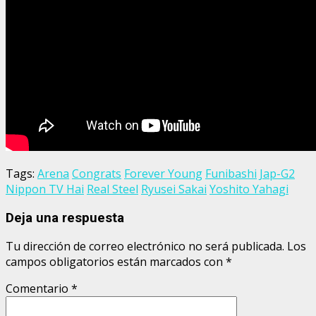
Tags:
Arena
Congrats
Forever Young
Funibashi
Jap-G2
Nippon TV Hai
Real Steel
Ryusei Sakai
Yoshito Yahagi
Deja una respuesta
Tu dirección de correo electrónico no será publicada.
Los
campos obligatorios están marcados con
*
Comentario
*