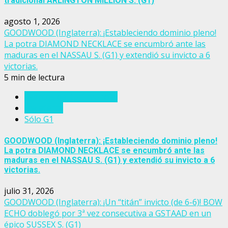
tradicional ARLINGTON MILLION S. (G1)
agosto 1, 2026
GOODWOOD (Inglaterra): ¡Estableciendo dominio pleno!
La potra DIAMOND NECKLACE se encumbró ante las
maduras en el NASSAU S. (G1) y extendió su invicto a 6
victorias.
5 min de lectura
Eventos del turf mundial
Inglaterra
Sólo G1
GOODWOOD (Inglaterra): ¡Estableciendo dominio pleno!
La potra DIAMOND NECKLACE se encumbró ante las
maduras en el NASSAU S. (G1) y extendió su invicto a 6
victorias.
julio 31, 2026
GOODWOOD (Inglaterra): ¡Un “titán” invicto (de 6-6)! BOW
ECHO doblegó por 3ª vez consecutiva a GSTAAD en un
épico SUSSEX S. (G1)