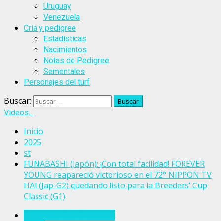
Uruguay
Venezuela
Cría y pedigree
Estadísticas
Nacimientos
Notas de Pedigree
Sementales
Personajes del turf
Buscar:
Videos...
Inicio
2025
st
FUNABASHI (Japón): ¡Con total facilidad! FOREVER
YOUNG reapareció victorioso en el 72° NIPPON TV
HAI (Jap-G2) quedando listo para la Breeders’ Cup
Classic (G1)
Breeders' Cup Challenge