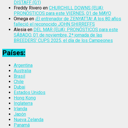
DISTAFF (G1)
Freddy Rivero
en
CHURCHILL DOWNS (EUA):
PRONÓSTICOS para este VIERNES, 01 de MAYO
Omega
en
¡El entrenador de ZENYATTA! A los 80 años
falleció el reconocido JOHN SHIRREFFS
Alesia
en
DEL MAR (EUA): PRONÓSTICOS para este
SÁBADO, 01 de noviembre, 2ª jornada de las
BREEDERS’ CUPS 2025, el día de los Campeones
Países:
Argentina
Australia
Brasil
Chile
Dubai
Estados Unidos
Hong Kong
Inglaterra
Irlanda
Japón
Nueva Zelanda
Panamá