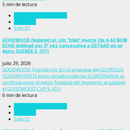
5 min de lectura
Eventos del turf mundial
Inglaterra
Sólo G1
GOODWOOD (Inglaterra): ¡Un “titán” invicto (de 6-6)! BOW
ECHO doblegó por 3ª vez consecutiva a GSTAAD en un
épico SUSSEX S. (G1)
julio 29, 2026
GOODWOOD (Inglaterra): ¡En el arranque del GLORIOUS
GOODWOOD! El potro estadounidense SCANDINAVIA se
confirma como el mejor fondista del momento al galopar
el GOODWOOD CUP S. (G1)
6 min de lectura
Eventos del turf mundial
Inglaterra
Sólo G1