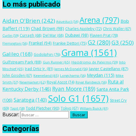
Lo más publicado
Arena
(797)
Aidan O'Brien
(242)
Bob
Aqueduct
(54)
Baffert
(119)
Chad Brown
(98)
Charles Appleby
(72)
Chris Waller
(67)
Dubawi
(98)
Flavien Prat
(78)
Curragh
(68)
Del Mar
(68)
Curlin
(59)
G2
(280)
G3
(250)
Frankel
(94)
Frankie Dettori
(75)
Flemington
(56)
Grama
(1561)
Galileo
(168)
Godolphin
(76)
Gulfstream Park
(88)
Gun Runner
(65)
Hipódromo de Palermo
(59)
Into
Irad Ortiz Jr.
(81)
Javier Castellano
(87)
Mischief
(65)
James McDonald
(56)
Meydan
(115)
John Gosden
(67)
Keeneland
(65)
Longchamp
(56)
Mike
Ruta al
Royal Ascot
(74)
Smith
(57)
Newmarket
(62)
Royal Randwick
(56)
Ryan Moore
(189)
Kentucky Derby
(146)
Santa Anita Park
Solo G1
(1657)
Saratoga
(140)
(106)
Street Cry
Todd Pletcher
(90)
(69)
Tokyo
(67)
Tapit
(58)
William Buick
(61)
Buscar:
Categorías