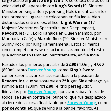
largó desde el
puesto de pista # 7
, se colocó detrás de la
velocidad (
4°
), apareado con
King’s Sword
(19, Sinister
Minister en King’s Berry, por King Halo), mientras en los
tres primeros lugares se colocaban en fila india, bien
distanciados entre ellos, el líder
Light Warrior
(17,
Majestic Warrior en Spectrolite, por Deep Impact),
Revontulet
(21, Lord Kanaloa en Queen Mambo, por
Manhattan Cafe) y
Marble Rock
(20, Sinister Minister en
Sunny Rock, por King Kamehameha). Estos primeros
cinco competidores se distaciaron claramente del resto,
que accionaban también, parcticamente, en fila india.
Pasados los primeros parciales de
22.90
(400m) y
47.60
(800m), tanto
Forever Young
, como
King’s Sword
,
comenzaron a avanzar, acercándose a la posición de
Revontulet
, que se sostenía en
2°
lugar. Sin embargo, ya
rumbo a los 1200m (
1:12.80
), el trío perseguidor,
liderados por
Forever Young
, que avanzaba a fuera de
todos, se fue en contra del puntero, que fue desplazado
al cierre de la curva final, tanto por
Forever Young
, como
por
Revontulet
, que se vino a la par del favorito. Así,