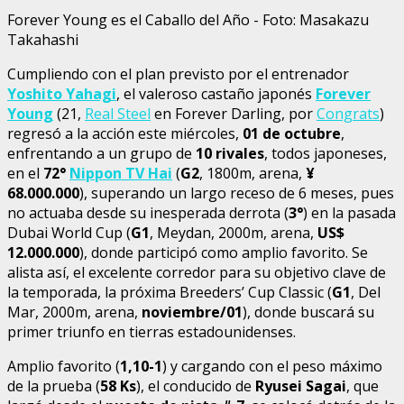
Forever Young es el Caballo del Año - Foto: Masakazu
Takahashi
Cumpliendo con el plan previsto por el entrenador
Yoshito Yahagi
, el valeroso castaño japonés
Forever
Young
(21,
Real Steel
en Forever Darling, por
Congrats
)
regresó a la acción este miércoles,
01 de octubre
,
enfrentando a un grupo de
10 rivales
, todos japoneses,
en el
72°
Nippon TV Hai
(
G2
, 1800m, arena,
¥
68.000.000
), superando un largo receso de 6 meses, pues
no actuaba desde su inesperada derrota (
3°
) en la pasada
Dubai World Cup (
G1
, Meydan, 2000m, arena,
US$
12.000.000
), donde participó como amplio favorito. Se
alista así, el excelente corredor para su objetivo clave de
la temporada, la próxima Breeders’ Cup Classic (
G1
, Del
Mar, 2000m, arena,
noviembre/01
), donde buscará su
primer triunfo en tierras estadounidenses.
Amplio favorito (
1,10-1
) y cargando con el peso máximo
de la prueba (
58 Ks
), el conducido de
Ryusei Sagai
, que