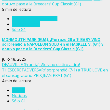
obtuvo pase a la Breeders’ Cup Classic (G1)
5 min de lectura
Breeders' Cup Challenge
Estados Unidos
Sólo G1
MONMOUTH PARK (EUA): ¡Porrazo 28 a 1! BABY VINO
sorprendió a NAPOLEON SOLO en el HASKELL S. (G1) y
obtuvo pase a la Breeders’ Cup Classic (G1)
julio 18, 2026
DEAUVILLE (Francia): ¡Se vino de tiro a tiro!
THESECRETADVERSARY sorprendió (7-1) a TRUE LOVE en
el consagratorio PRIX JEAN PRAT (G1)
4 min de lectura
Francia
Noticias
Sólo G1