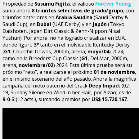
Propiedad de
Susumu Fujita
, el valioso
Forever Young
suma ahora
8 triunfos selectivos de grado/grupo
, con
triunfos anteriores en
Arabia Saudita
(Saudi Derby &
Saudi Cup), en
Dubai
(UAE Derby) y en
Japón
(Tokyo
Daishoten, Japan Dirt Classic & Zenn-Nippon Nisai
Yushun). Por ahora, no ha logrado cristalizar en EUA,
donde figuró
3°
tanto en el inolvidable Kentucky Derby
(
G1
, Churchill Downs, 2000m, arena,
mayo/04
) 2024,
como en la Breeders’ Cup Classic (
G1
, Del Mar, 2000m,
arena,
noviembre/02
) 2024. Esta última prueba será su
próximo “reto”, a realizarse el próximo
01 de noviembre
,
en el mismo escenario del año pasado. Ahora la magnífica
campaña del nieto paterno del Crack
Deep Impact
(02-
19, Sunday Silence en Wind in her Hair, por Alzao) es de
9-0-3
(12 acts.), sumando premios por
US$ 15.720.167
.