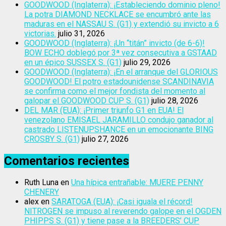
GOODWOOD (Inglaterra): ¡Estableciendo dominio pleno!
La potra DIAMOND NECKLACE se encumbró ante las
maduras en el NASSAU S. (G1) y extendió su invicto a 6
victorias.
julio 31, 2026
GOODWOOD (Inglaterra): ¡Un “titán” invicto (de 6-6)!
BOW ECHO doblegó por 3ª vez consecutiva a GSTAAD
en un épico SUSSEX S. (G1)
julio 29, 2026
GOODWOOD (Inglaterra): ¡En el arranque del GLORIOUS
GOODWOOD! El potro estadounidense SCANDINAVIA
se confirma como el mejor fondista del momento al
galopar el GOODWOOD CUP S. (G1)
julio 28, 2026
DEL MAR (EUA): ¡Primer triunfo G1 en EUA! El
venezolano EMISAEL JARAMILLO condujo ganador al
castrado LISTENUPSHANCE en un emocionante BING
CROSBY S. (G1)
julio 27, 2026
Comentarios recientes
Ruth Luna
en
Una hípica entrañable: MUERE PENNY
CHENERY
alex
en
SARATOGA (EUA): ¡Casi iguala el récord!
NITROGEN se impuso al reverendo galope en el OGDEN
PHIPPS S. (G1) y tiene pase a la BREEDERS’ CUP