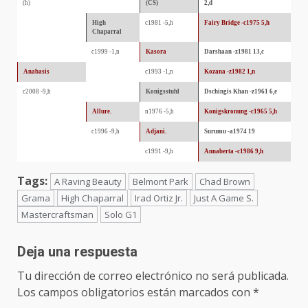
(h)
(CS)
2,d
High
c1981 -5,h
Fairy Bridge -c1975 5,h
Chaparral
c1999 -1,n
Kasora
Darshaan -z1981 13,c
Anabasis
c1993 -1,n
Kozana -z1982 1,n
c2008 -9,h
Konigsstuhl
Dschingis Khan -z1961 6,e
Allure.
n1976 -5,h
Konigskronung -c1965 5,h
c1996 -9,h
Adjani.
Surumu -a1974 19
c1991 -9,h
Annaberta -c1986 9,h
Tags:
A Raving Beauty
Belmont Park
Chad Brown
Grama
High Chaparral
Irad Ortiz Jr.
Just A Game S.
Mastercraftsman
Solo G1
Deja una respuesta
Tu dirección de correo electrónico no será publicada.
Los campos obligatorios están marcados con
*