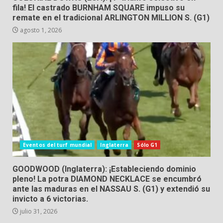
fila! El castrado BURNHAM SQUARE impuso su
remate en el tradicional ARLINGTON MILLION S. (G1)
agosto 1, 2026
Eventos del turf mundial
Inglaterra
Sólo G1
GOODWOOD (Inglaterra): ¡Estableciendo dominio
pleno! La potra DIAMOND NECKLACE se encumbró
ante las maduras en el NASSAU S. (G1) y extendió su
invicto a 6 victorias.
julio 31, 2026