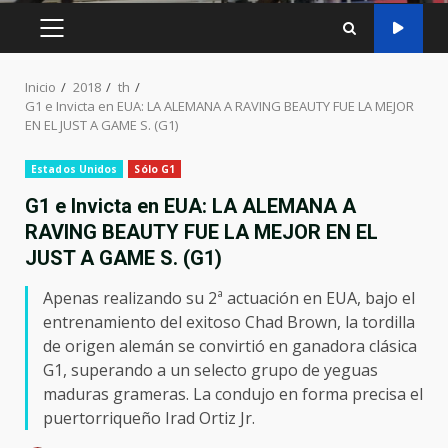
MENÚ
PRINCIPAL
Inicio
2018
th
G1 e Invicta en EUA: LA ALEMANA A RAVING BEAUTY FUE LA MEJOR
EN EL JUST A GAME S. (G1)
Estados Unidos
Sólo G1
G1 e Invicta en EUA: LA ALEMANA A
RAVING BEAUTY FUE LA MEJOR EN EL
JUST A GAME S. (G1)
Apenas realizando su 2ª actuación en EUA, bajo el
entrenamiento del exitoso Chad Brown, la tordilla
de origen alemán se convirtió en ganadora clásica
G1, superando a un selecto grupo de yeguas
maduras grameras. La condujo en forma precisa el
puertorriqueño Irad Ortiz Jr.