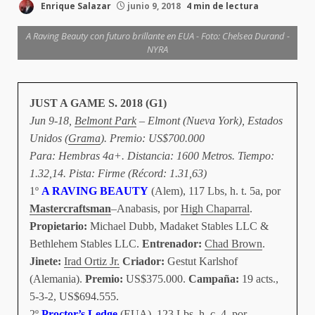
Enrique Salazar
junio 9, 2018
4 min de lectura
A Raving Beauty con futuro brillante en EUA - Foto: Chelsea Durand -
NYRA
JUST A GAME S. 2018 (G1)
Jun 9-18,
Belmont Park
– Elmont (Nueva York), Estados
Unidos (
Grama
). Premio: US$700.000
Para: Hembras 4a+. Distancia: 1600 Metros. Tiempo:
1.32,14. Pista: Firme (Récord: 1.31,63)
1º
A RAVING BEAUTY
(Alem), 117 Lbs, h. t. 5a, por
Mastercraftsman
–Anabasis, por
High Chaparral
.
Propietario:
Michael Dubb, Madaket Stables LLC &
Bethlehem Stables LLC.
Entrenador:
Chad Brown
.
Jinete:
Irad Ortiz Jr.
Criador:
Gestut Karlshof
(Alemania).
Premio:
US$375.000.
Campaña:
19 acts.,
5-3-2, US$694.555.
2º
Proctor’s Ledge
(EUA), 123 Lbs, h. c. 4, por