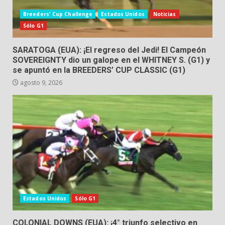
Breeders' Cup Challenge
Estados Unidos
Noticias
Sólo G1
SARATOGA (EUA): ¡El regreso del Jedi! El Campeón
SOVEREIGNTY dio un galope en el WHITNEY S. (G1) y
se apuntó en la BREEDERS’ CUP CLASSIC (G1)
agosto 9, 2026
Estados Unidos
Sólo G1
COLONIAL DOWNS (EUA): ¡4° triunfo selectivo en