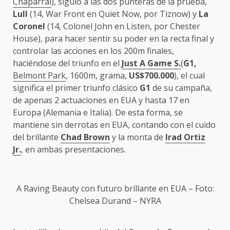
Chaparral
), siguió a las dos punteras de la prueba,
Lull
(14, War Front en Quiet Now, por Tiznow) y
La
Coronel
(14, Colonel John en Listen, por Chester
House), para hacer sentir su poder en la recta final y
controlar las acciones en los 200m finales,
haciéndose del triunfo en el
Just A Game S.
(
G1,
Belmont Park
, 1600m, grama,
US$700.000
), el cual
significa el primer triunfo clásico
G1
de su campaña,
de apenas 2 actuaciones en EUA y hasta 17 en
Europa (Alemania e Italia). De esta forma, se
mantiene sin derrotas en EUA, contando con el cuido
del brillante
Chad Brown
y la monta de
Irad Ortiz
Jr.
, en ambas presentaciones.
A Raving Beauty
con futuro brillante en EUA – Foto:
Chelsea Durand – NYRA