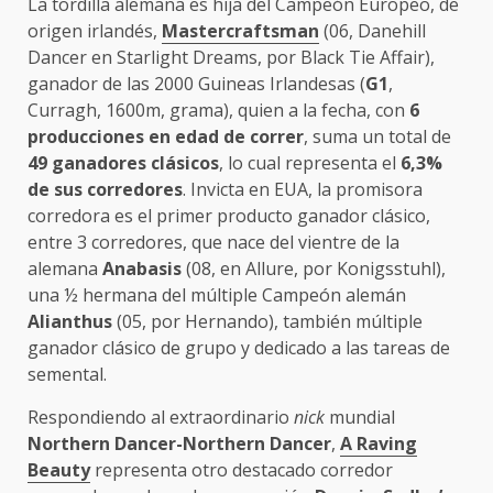
La tordilla alemana es hija del Campeón Europeo, de
origen irlandés,
Mastercraftsman
(06, Danehill
Dancer en Starlight Dreams, por Black Tie Affair),
ganador de las 2000 Guineas Irlandesas (
G1
,
Curragh, 1600m, grama), quien a la fecha, con
6
producciones en edad de correr
, suma un total de
49 ganadores clásicos
, lo cual representa el
6,3%
de sus corredores
. Invicta en EUA, la promisora
corredora es el primer producto ganador clásico,
entre 3 corredores, que nace del vientre de la
alemana
Anabasis
(08, en Allure, por Konigsstuhl),
una ½ hermana del múltiple Campeón alemán
Alianthus
(05, por Hernando), también múltiple
ganador clásico de grupo y dedicado a las tareas de
semental.
Respondiendo al extraordinario
nick
mundial
Northern Dancer-Northern Dancer
,
A Raving
Beauty
representa otro destacado corredor