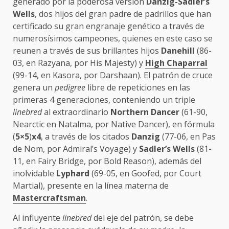
generado por la poderosa versión
Danzig-Sadler’s
Wells
, dos hijos del gran padre de padrillos que han
certificado su gran engranaje genético a través de
numerosísimos campeones, quienes en este caso se
reunen a través de sus brillantes hijos
Danehill
(86-
03, en Razyana, por His Majesty) y
High Chaparral
(99-14, en Kasora, por Darshaan). El patrón de cruce
genera un
pedigree
libre de repeticiones en las
primeras 4 generaciones, conteniendo un triple
linebred
al extraordinario
Northern Dancer
(61-90,
Nearctic en Natalma, por Native Dancer), en fórmula
(
5×5
)
x4
, a través de los citados
Danzig
(77-06, en Pas
de Nom, por Admiral’s Voyage) y
Sadler’s Wells
(81-
11, en Fairy Bridge, por Bold Reason), además del
inolvidable
Lyphard
(69-05, en Goofed, por Court
Martial), presente en la línea materna de
Mastercraftsman
.
Al influyente
linebred
del eje del patrón, se debe