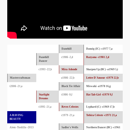
Danehill
Danzig (IC) -c1977 7,a
Danehill
c1986 -2,d
Razyana -c1981 2,d
Dancer
c1993 -22,b
Mira Adonde
Sharpen Up (BC) -a1969 5,i
Mastercraftsman
z1986 -22,b
Lettre D'Amour -t1979 22,b
t2006 -21,a
Black Tie Affair
Miswaki -a1978 16,g
Starlight
t1986 -9,f
Hat Tab Girl -t1979 9,f
Dreams
t1995 -21,a
Reves Celestes
Lyphard (C) -c1969 17,b
A RAVING
c1979 -21,a
Tobira Celeste -c1971 21,a
BEAUTY
Alem -Tordillo -2013
Sadler's Wells
Northern Dancer (BC) -c1961