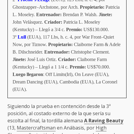
Ghostzapper–Archstone, por Arch.
Propietario:
Patricia
L. Moseley.
Entrenador:
Brendan P. Walsh.
Jinete:
John Velásquez.
Criador:
Patricia L. Moseley
(Kentucky) – Llegó a 3/4 c.
Premio:
US$130.000.
3º
Lull
(EUA), 117 Lbs, h. c. 4, por War Front–Quiet
Now, por Tiznow.
Propietario:
Claiborne Farm & Adele
B. Dilschneider.
Entrenador:
Christophe Clement.
Jinete:
José Luis Ortiz.
Criador:
Claiborne Farm
(Kentucky) – Llegó a 1 1/4 c.
Premio:
US$70.000.
Luego llegaron
: Off Limits(Irl), On Leave (EUA),
Dream Dancing (EUA), Cambodia (EUA), La Coronel
(EUA).
Siguiendo la prueba en contención desde la 3ª
posición, al costado externo de la que sería su
escolta al final, la tordilla alemana
A Raving Beauty
(13,
Mastercraftsman
en Anábasis, por
High