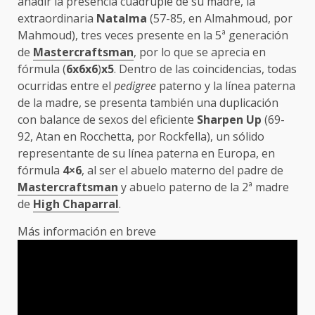
añadir la presencia cuádruple de su madre, la
extraordinaria
Natalma
(57-85, en Almahmoud, por
Mahmoud), tres veces presente en la 5ª generación
de
Mastercraftsman
, por lo que se aprecia en
fórmula (
6x6x6
)
x5
. Dentro de las coincidencias, todas
ocurridas entre el
pedigree
paterno y la línea paterna
de la madre, se presenta también una duplicación
con balance de sexos del eficiente
Sharpen Up
(69-
92, Atan en Rocchetta, por Rockfella), un sólido
representante de su línea paterna en Europa, en
fórmula
4×6
, al ser el abuelo materno del padre de
Mastercraftsman
y abuelo paterno de la 2ª madre
de
High Chaparral
.
Más información en breve