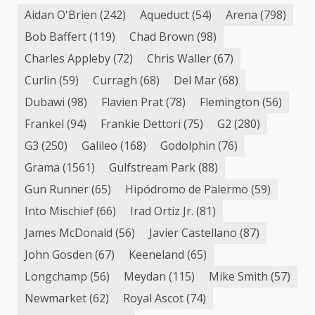
Aidan O'Brien
(242)
Aqueduct
(54)
Arena
(798)
Bob Baffert
(119)
Chad Brown
(98)
Charles Appleby
(72)
Chris Waller
(67)
Curlin
(59)
Curragh
(68)
Del Mar
(68)
Dubawi
(98)
Flavien Prat
(78)
Flemington
(56)
Frankel
(94)
Frankie Dettori
(75)
G2
(280)
G3
(250)
Galileo
(168)
Godolphin
(76)
Grama
(1561)
Gulfstream Park
(88)
Gun Runner
(65)
Hipódromo de Palermo
(59)
Into Mischief
(66)
Irad Ortiz Jr.
(81)
James McDonald
(56)
Javier Castellano
(87)
John Gosden
(67)
Keeneland
(65)
Longchamp
(56)
Meydan
(115)
Mike Smith
(57)
Newmarket
(62)
Royal Ascot
(74)