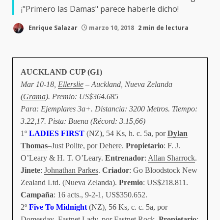
¡"Primero las Damas" parece haberle dicho!
Enrique Salazar
marzo 10, 2018
2 min de lectura
AUCKLAND CUP (G1)
Mar 10-18,
Ellerslie
– Auckland, Nueva Zelanda
(
Grama
). Premio: US$364.685
Para: Ejemplares 3a+. Distancia: 3200 Metros. Tiempo:
3.22,17. Pista: Buena (Récord: 3.15,66)
1º
LADIES FIRST
(NZ), 54 Ks, h. c. 5a, por
Dylan
Thomas
–Just Polite, por
Dehere
.
Propietario
: F. J.
O’Leary & H. T. O’Leary.
Entrenador
:
Allan Sharrock
.
Jinete
:
Johnathan Parkes
.
Criador
: Go Bloodstock New
Zealand Ltd. (Nueva Zelanda).
Premio
: US$218.811.
Campaña
: 16 acts., 9-2-1, US$350.652.
2º
Five To Midnight
(NZ), 56 Ks, c. c. 5a, por
Domesday–Fastnet Lady, por Fastnet Rock.
Propietario
: