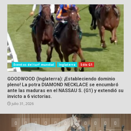
Eventos del turf mundial
Inglaterra
Sólo G1
GOODWOOD (Inglaterra): ¡Estableciendo dominio
pleno! La potra DIAMOND NECKLACE se encumbró
ante las maduras en el NASSAU S. (G1) y extendió su
invicto a 6 victorias.
julio 31, 2026
Argentina
Australia
Brasil
Chile
Dubai
Estados
Hong
Inglaterra
Irlanda
Japón
Nueva
Unidos
Kong
Zelanda
Panamá
Perú
Puerto
Qatar
Singapur
Suráfrica
Uruguay
Venezuela
Hipódromos
MEYDA