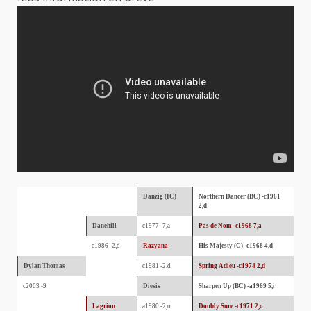
Danzig (IC)
Northern Dancer (BC) -c1961
2,d
Danehill
c1977 -7,a
Pas de Nom -c1968 7,a
c1986 -2,d
Razyana
His Majesty (C) -c1968 4,d
Dylan Thomas
c1981 -2,d
Spring Adieu -c1974 2,d
c2003 -9
Diesis
Sharpen Up (BC) -a1969 5,i
Lagrion
a1980 -2,o
Doubly Sure -c1971 2,o