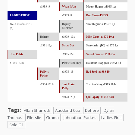
a1989 -9
Wrap It Up
Mount Hagen -a1965 1,p
LADIES FIRST
a1979 -9
Doc Nan -a1963 9
NZ -Castaño -2012
Deputy
Vice Regent -a1967 10,c
(h)
Minister
Dehere
z1979 -10,a
Mint Copy -z1970 10,a
c1991 -2,o
Sister Dot
Secretariat (IC) -a1970 2,s
Just Polite
c1985 -2-o
Sword Game -z1976 2-o
c1999 -23,b
Pirate's Bounty
Hoist the Flag (BI) -c1968 5,i
Polly's
z1975 -19
Bad Seed -n1969 19
Pocket
z1994 -23,b
Just Plain
Truxton King -1965 16,h
Polly
c1978 -23,b
Quillopoly -c1958 23,b
Tags:
Allan Sharrock
Auckland Cup
Dehere
Dylan
Thomas
Ellerslie
Grama
Johnathan Parkes
Ladies First
Solo G1