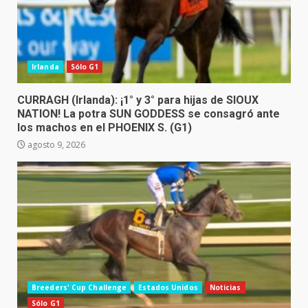
Irlanda
Sólo G1
CURRAGH (Irlanda): ¡1° y 3° para hijas de SIOUX
NATION! La potra SUN GODDESS se consagró ante
los machos en el PHOENIX S. (G1)
agosto 9, 2026
Breeders' Cup Challenge
Estados Unidos
Noticias
Sólo G1