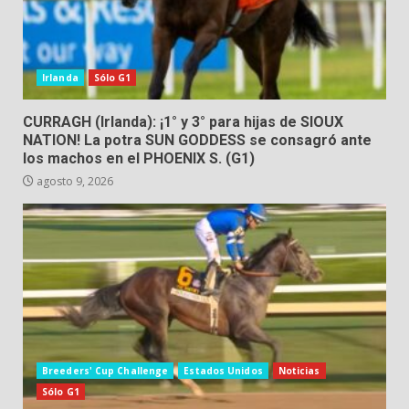
Irlanda
Sólo G1
CURRAGH (Irlanda): ¡1° y 3° para hijas de SIOUX
NATION! La potra SUN GODDESS se consagró ante
los machos en el PHOENIX S. (G1)
agosto 9, 2026
Breeders' Cup Challenge
Estados Unidos
Noticias
Sólo G1