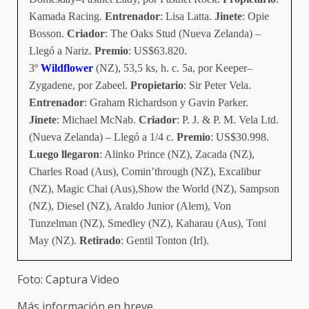
Kamada Racing.
Entrenador
: Lisa Latta.
Jinete
: Opie
Bosson.
Criador
: The Oaks Stud (Nueva Zelanda) –
Llegó a Nariz.
Premio
: US$63.820.
3º
Wildflower
(NZ), 53,5 ks, h. c. 5a, por Keeper–
Zygadene, por Zabeel.
Propietario
: Sir Peter Vela.
Entrenador
: Graham Richardson y Gavin Parker.
Jinete
: Michael McNab.
Criador
: P. J. & P. M. Vela Ltd.
(Nueva Zelanda) – Llegó a 1/4 c.
Premio
: US$30.998.
Luego llegaron
: Alinko Prince (NZ), Zacada (NZ),
Charles Road (Aus), Comin’through (NZ), Excalibur
(NZ), Magic Chai (Aus),Show the World (NZ), Sampson
(NZ), Diesel (NZ), Araldo Junior (Alem), Von
Tunzelman (NZ), Smedley (NZ), Kaharau (Aus), Toni
May (NZ).
Retirado
: Gentil Tonton (Irl).
Foto: Captura Video
Más información en breve