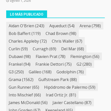
agosto 1, 2026
LO MÁS PUBLICADO
Aidan O'Brien
(243)
Aqueduct
(54)
Arena
(798)
Bob Baffert
(119)
Chad Brown
(98)
Charles Appleby
(72)
Chris Waller
(67)
Curlin
(59)
Curragh
(69)
Del Mar
(68)
Dubawi
(98)
Flavien Prat
(78)
Flemington
(56)
Frankel
(94)
Frankie Dettori
(75)
G2
(280)
G3
(250)
Galileo
(168)
Godolphin
(76)
Grama
(1562)
Gulfstream Park
(88)
Gun Runner
(65)
Hipódromo de Palermo
(59)
Into Mischief
(66)
Irad Ortiz Jr.
(81)
James McDonald
(56)
Javier Castellano
(87)
John Gosden
(67)
Keeneland
(65)