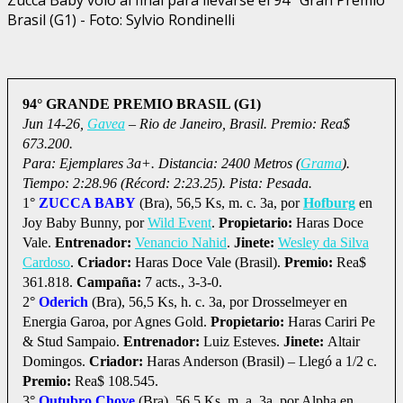
Brasil (G1) - Foto: Sylvio Rondinelli
94° GRANDE PREMIO BRASIL (G1)
Jun 14-26,
Gavea
– Rio de Janeiro, Brasil. Premio: Rea$
673.200.
Para: Ejemplares 3a+. Distancia: 2400 Metros (
Grama
).
Tiempo: 2:28.96 (Récord: 2:23.25). Pista: Pesada.
1°
ZUCCA BABY
(Bra), 56,5 Ks, m. c. 3a, por
Hofburg
en
Joy Baby Bunny, por
Wild Event
.
Propietario:
Haras Doce
Vale.
Entrenador:
Venancio Nahid
.
Jinete:
Wesley da Silva
Cardoso
.
Criador:
Haras Doce Vale (Brasil).
Premio:
Rea$
361.818.
Campaña:
7 acts., 3-3-0.
2°
Oderich
(Bra), 56,5 Ks, h. c. 3a, por Drosselmeyer en
Energia Garoa, por Agnes Gold.
Propietario:
Haras Cariri Pe
& Stud Sampaio.
Entrenador:
Luiz Esteves.
Jinete:
Altair
Domingos.
Criador:
Haras Anderson (Brasil) – Llegó a 1/2 c.
Premio:
Rea$ 108.545.
3°
Outubro Chove
(Bra), 56,5 Ks, m. a. 3a, por Alpha en