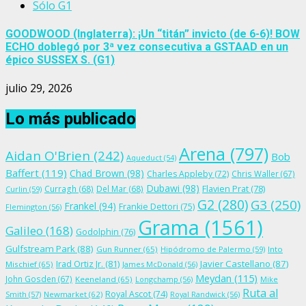
Sólo G1
GOODWOOD (Inglaterra): ¡Un “titán” invicto (de 6-6)! BOW
ECHO doblegó por 3ª vez consecutiva a GSTAAD en un
épico SUSSEX S. (G1)
julio 29, 2026
Lo más publicado
Arena
(797)
Aidan O'Brien
(242)
Bob
Aqueduct
(54)
Baffert
(119)
Chad Brown
(98)
Charles Appleby
(72)
Chris Waller
(67)
Dubawi
(98)
Flavien Prat
(78)
Curragh
(68)
Del Mar
(68)
Curlin
(59)
G2
(280)
G3
(250)
Frankel
(94)
Frankie Dettori
(75)
Flemington
(56)
Grama
(1561)
Galileo
(168)
Godolphin
(76)
Gulfstream Park
(88)
Gun Runner
(65)
Hipódromo de Palermo
(59)
Into
Irad Ortiz Jr.
(81)
Javier Castellano
(87)
Mischief
(65)
James McDonald
(56)
Meydan
(115)
John Gosden
(67)
Keeneland
(65)
Longchamp
(56)
Mike
Ruta al
Royal Ascot
(74)
Smith
(57)
Newmarket
(62)
Royal Randwick
(56)