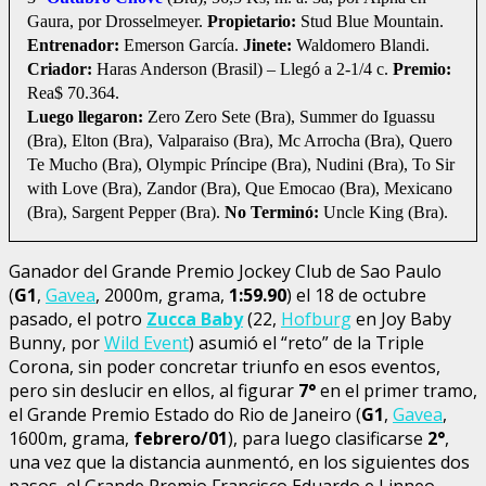
Gaura, por Drosselmeyer.
Propietario:
Stud Blue Mountain.
Entrenador:
Emerson García.
Jinete:
Waldomero Blandi.
Criador:
Haras Anderson (Brasil) – Llegó a 2-1/4 c.
Premio:
Rea$ 70.364.
Luego llegaron:
Zero Zero Sete (Bra), Summer do Iguassu
(Bra), Elton (Bra), Valparaiso (Bra), Mc Arrocha (Bra), Quero
Te Mucho (Bra), Olympic Príncipe (Bra), Nudini (Bra), To Sir
with Love (Bra), Zandor (Bra), Que Emocao (Bra), Mexicano
(Bra), Sargent Pepper (Bra).
No Terminó:
Uncle King (Bra).
Ganador del Grande Premio Jockey Club de Sao Paulo
(
G1
,
Gavea
, 2000m, grama,
1:59.90
) el 18 de octubre
pasado, el potro
Zucca Baby
(22,
Hofburg
en Joy Baby
Bunny, por
Wild Event
) asumió el “reto” de la Triple
Corona, sin poder concretar triunfo en esos eventos,
pero sin deslucir en ellos, al figurar
7°
en el primer tramo,
el Grande Premio Estado do Rio de Janeiro (
G1
,
Gavea
,
1600m, grama,
febrero/01
), para luego clasificarse
2°
,
una vez que la distancia aunmentó, en los siguientes dos
pasos, el Grande Premio Francisco Eduardo e Linneo