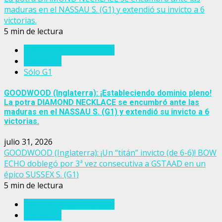
maduras en el NASSAU S. (G1) y extendió su invicto a 6
victorias.
5 min de lectura
Eventos del turf mundial
Inglaterra
Sólo G1
GOODWOOD (Inglaterra): ¡Estableciendo dominio pleno!
La potra DIAMOND NECKLACE se encumbró ante las
maduras en el NASSAU S. (G1) y extendió su invicto a 6
victorias.
julio 31, 2026
GOODWOOD (Inglaterra): ¡Un “titán” invicto (de 6-6)! BOW
ECHO doblegó por 3ª vez consecutiva a GSTAAD en un
épico SUSSEX S. (G1)
5 min de lectura
Eventos del turf mundial
Inglaterra