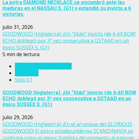
La potra DIAMOND NECKLACE se encumbró ante las
maduras en el NASSAU S. (G1) y extendió su invicto a 6
victorias.
julio 31, 2026
GOODWOOD (Inglaterra): ¡Un “titán” invicto (de 6-6)! BOW
ECHO doblegó por 3ª vez consecutiva a GSTAAD en un
épico SUSSEX S. (G1)
5 min de lectura
Eventos del turf mundial
Inglaterra
Sólo G1
GOODWOOD (Inglaterra): ¡Un “titán” invicto (de 6-6)! BOW
ECHO doblegó por 3ª vez consecutiva a GSTAAD en un
épico SUSSEX S. (G1)
julio 29, 2026
GOODWOOD (Inglaterra): ¡En el arranque del GLORIOUS
GOODWOOD! El potro estadounidense SCANDINAVIA se
confirma como el mejor fondista del momento al galopar