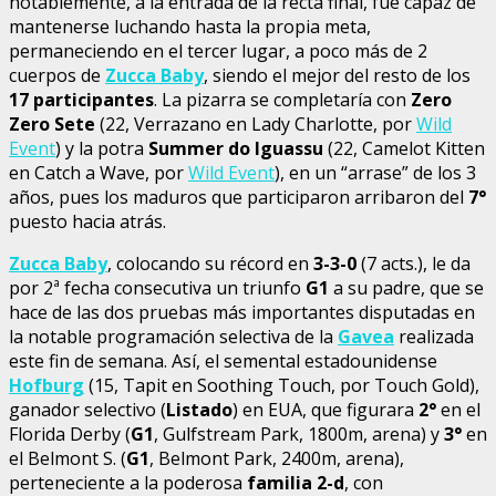
notablemente, a la entrada de la recta final, fue capaz de
mantenerse luchando hasta la propia meta,
permaneciendo en el tercer lugar, a poco más de 2
cuerpos de
Zucca Baby
, siendo el mejor del resto de los
17 participantes
. La pizarra se completaría con
Zero
Zero Sete
(22, Verrazano en Lady Charlotte, por
Wild
Event
) y la potra
Summer do Iguassu
(22, Camelot Kitten
en Catch a Wave, por
Wild Event
), en un “arrase” de los 3
años, pues los maduros que participaron arribaron del
7°
puesto hacia atrás.
Zucca Baby
, colocando su récord en
3-3-0
(7 acts.), le da
por 2ª fecha consecutiva un triunfo
G1
a su padre, que se
hace de las dos pruebas más importantes disputadas en
la notable programación selectiva de la
Gavea
realizada
este fin de semana. Así, el semental estadounidense
Hofburg
(15, Tapit en Soothing Touch, por Touch Gold),
ganador selectivo (
Listado
) en EUA, que figurara
2°
en el
Florida Derby (
G1
, Gulfstream Park, 1800m, arena) y
3°
en
el Belmont S. (
G1
, Belmont Park, 2400m, arena),
perteneciente a la poderosa
familia 2-d
, con