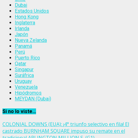
Dubai
Estados Unidos
Hong Kong
Inglaterra
Irlanda
Japón
Nueva Zelanda
Panamá
Perú
Puerto Rico
Qatar
Singapur
Suráfrica
Uruguay
Venezuela
Hipódromos
MEYDAN (Dubai)
Si no lo viste...
COLONIAL DOWNS (EUA): ¡4° triunfo selectivo en fila! El
castrado BURNHAM SQUARE impuso su remate en el
tradicional ARLINGTON MILLION S. (G1)