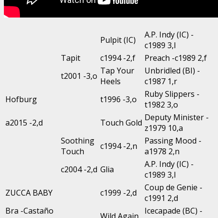
A.P. Indy (IC) -
Pulpit (IC)
c1989 3,l
Tapit
c1994 -2,f
Preach -c1989 2,f
Tap Your
Unbridled (BI) -
t2001 -3,o
Heels
c1987 1,r
Ruby Slippers -
Hofburg
t1996 -3,o
t1982 3,o
Deputy Minister -
a2015 -2,d
Touch Gold
z1979 10,a
Soothing
Passing Mood -
c1994 -2,n
Touch
a1978 2,n
A.P. Indy (IC) -
c2004 -2,d
Glia
c1989 3,l
Coup de Genie -
ZUCCA BABY
c1999 -2,d
c1991 2,d
Bra -Castaño
Icecapade (BC) -
Wild Again