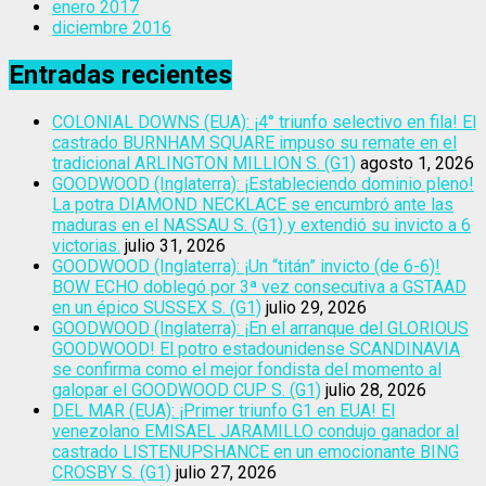
enero 2017
diciembre 2016
Entradas recientes
COLONIAL DOWNS (EUA): ¡4° triunfo selectivo en fila! El
castrado BURNHAM SQUARE impuso su remate en el
tradicional ARLINGTON MILLION S. (G1)
agosto 1, 2026
GOODWOOD (Inglaterra): ¡Estableciendo dominio pleno!
La potra DIAMOND NECKLACE se encumbró ante las
maduras en el NASSAU S. (G1) y extendió su invicto a 6
victorias.
julio 31, 2026
GOODWOOD (Inglaterra): ¡Un “titán” invicto (de 6-6)!
BOW ECHO doblegó por 3ª vez consecutiva a GSTAAD
en un épico SUSSEX S. (G1)
julio 29, 2026
GOODWOOD (Inglaterra): ¡En el arranque del GLORIOUS
GOODWOOD! El potro estadounidense SCANDINAVIA
se confirma como el mejor fondista del momento al
galopar el GOODWOOD CUP S. (G1)
julio 28, 2026
DEL MAR (EUA): ¡Primer triunfo G1 en EUA! El
venezolano EMISAEL JARAMILLO condujo ganador al
castrado LISTENUPSHANCE en un emocionante BING
CROSBY S. (G1)
julio 27, 2026