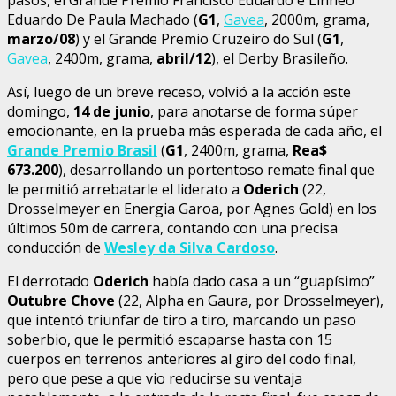
Eduardo De Paula Machado (
G1
,
Gavea
, 2000m, grama,
marzo/08
) y el Grande Premio Cruzeiro do Sul (
G1
,
Gavea
, 2400m, grama,
abril/12
), el Derby Brasileño.
Así, luego de un breve receso, volvió a la acción este
domingo,
14 de junio
, para anotarse de forma súper
emocionante, en la prueba más esperada de cada año, el
Grande Premio Brasil
(
G1
, 2400m, grama,
Rea$
673.200
), desarrollando un portentoso remate final que
le permitió arrebatarle el liderato a
Oderich
(22,
Drosselmeyer en Energia Garoa, por Agnes Gold) en los
últimos 50m de carrera, contando con una precisa
conducción de
Wesley da Silva Cardoso
.
El derrotado
Oderich
había dado casa a un “guapísimo”
Outubre Chove
(22, Alpha en Gaura, por Drosselmeyer),
que intentó triunfar de tiro a tiro, marcando un paso
soberbio, que le permitió escaparse hasta con 15
cuerpos en terrenos anteriores al giro del codo final,
pero que pese a que vio reducirse su ventaja