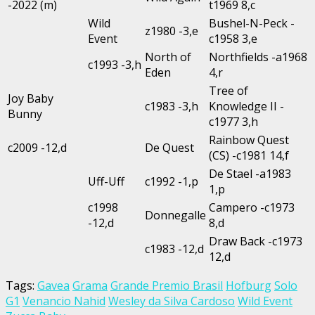
-2022 (m)
t1969 8,c
Wild
Bushel-N-Peck -
z1980 -3,e
Event
c1958 3,e
North of
Northfields -a1968
c1993 -3,h
Eden
4,r
Tree of
Joy Baby
c1983 -3,h
Knowledge II -
Bunny
c1977 3,h
Rainbow Quest
c2009 -12,d
De Quest
(CS) -c1981 14,f
De Stael -a1983
Uff-Uff
c1992 -1,p
1,p
c1998
Campero -c1973
Donnegalle
-12,d
8,d
Draw Back -c1973
c1983 -12,d
12,d
Tags:
Gavea
Grama
Grande Premio Brasil
Hofburg
Solo
G1
Venancio Nahid
Wesley da Silva Cardoso
Wild Event