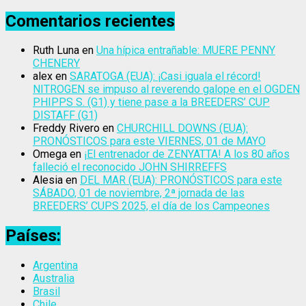
Comentarios recientes
Ruth Luna
en
Una hípica entrañable: MUERE PENNY
CHENERY
alex
en
SARATOGA (EUA): ¡Casi iguala el récord!
NITROGEN se impuso al reverendo galope en el OGDEN
PHIPPS S. (G1) y tiene pase a la BREEDERS’ CUP
DISTAFF (G1)
Freddy Rivero
en
CHURCHILL DOWNS (EUA):
PRONÓSTICOS para este VIERNES, 01 de MAYO
Omega
en
¡El entrenador de ZENYATTA! A los 80 años
falleció el reconocido JOHN SHIRREFFS
Alesia
en
DEL MAR (EUA): PRONÓSTICOS para este
SÁBADO, 01 de noviembre, 2ª jornada de las
BREEDERS’ CUPS 2025, el día de los Campeones
Países:
Argentina
Australia
Brasil
Chile