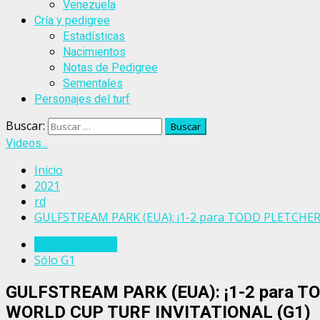
Venezuela
Cría y pedigree
Estadísticas
Nacimientos
Notas de Pedigree
Sementales
Personajes del turf
Buscar:
Videos...
Inicio
2021
rd
GULFSTREAM PARK (EUA): ¡1-2 para TODD PLETCHER
Estados Unidos
Sólo G1
GULFSTREAM PARK (EUA): ¡1-2 para TO
WORLD CUP TURF INVITATIONAL (G1)