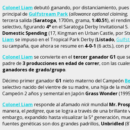
Colonel Liam
debutó ganando, por distanciamiento, pues
principal de
Gulfstream Park
(
allowance optional claiming,
tercera salida (
Saratoga
, 1700m, grama,
1:40.51
), el rend
selectivo, figurando
4°
en el Saratoga Derby Invitational S. 
Domestic Spending
(17, Kingman en Urban Castle, por Str
Liam
se impuso en el Tropical Park Derby (
Listado
,
Gulfs
su campaña, que ahora se resume en
4-0-1
(6 acts.), con 
Colonel Liam
se convierte en el
tercer ganador G1
que se
padre de
3 producciones en edad de correr
, con las cua
ganadores de grado/grupo
.
Décimo primer ganador
G1
nieto materno del Campeón
Be
selectivo nacido del vientre de su madre, una hija de la m
Campeón 2 años y semental en Japón
Grass Wonder
(1995
Colonel Liam
responde al afamado
nick
mundial
Mr. Pros
manera, el
pedigree
, que se logra a través de una brillante
embargo, expandido hasta visualizar la 5ª generación, mu
fuentes genéticas son dos grandes padrillos,
Unbridled
(8