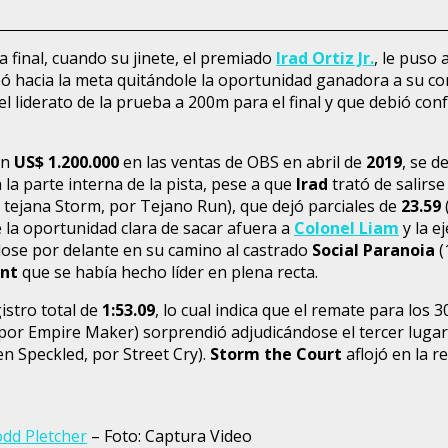
a final, cuando su jinete, el premiado
Irad Ortiz Jr.
, le puso 
ó hacia la meta quitándole la oportunidad ganadora a su c
del liderato de la prueba a 200m para el final y que debió 
en
US$ 1.200.000
en las ventas de OBS en abril de
2019
, se 
la parte interna de la pista, pese a que
Irad
trató de salirse
 tejana Storm, por Tejano Run), que dejó parciales de
23.59
e la oportunidad clara de sacar afuera a
Colonel Liam
y la e
dose por delante en su camino al castrado
Social Paranoia
(
nt
que se había hecho líder en plena recta.
gistro total de
1:53.09
, lo cual indica que el remate para los
por Empire Maker) sorprendió adjudicándose el tercer lugar
 en Speckled, por Street Cry).
Storm the Court
aflojó en la r
dd Pletcher
– Foto: Captura Video