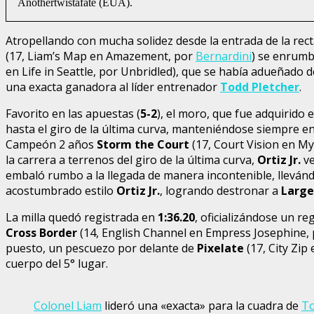
Anothertwistafate (EUA).
Atropellando con mucha solidez desde la entrada de la rect
(17, Liam’s Map en Amazement, por
Bernardini
) se enrumb
en Life in Seattle, por Unbridled), que se había adueñado 
una exacta ganadora al líder entrenador
Todd Pletcher
.
Favorito en las apuestas (
5-2
), el moro, que fue adquirido 
hasta el giro de la última curva, manteniéndose siempre en 
Campeón 2 años
Storm the Court
(17, Court Vision en My
la carrera a terrenos del giro de la última curva,
Ortiz Jr.
v
embaló rumbo a la llegada de manera incontenible, lleván
acostumbrado estilo
Ortiz Jr.
, logrando destronar a
Large
La milla quedó registrada en
1:36.20
, oficializándose un re
Cross Border
(14, English Channel en Empress Josephine, 
puesto, un pescuezo por delante de
Pixelate
(17, City Zip
cuerpo del 5° lugar.
Colonel Liam
lideró una «exacta» para la cuadra de
To