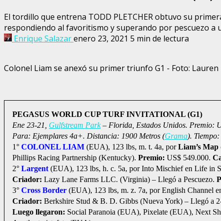
El tordillo que entrena TODD PLETCHER obtuvo su primer
respondiendo al favoritismo y superando por pescuezo a un
Enrique Salazar
enero 23, 2021
5 min de lectura
Colonel Liam se anexó su primer triunfo G1 - Foto: Lauren
PEGASUS WORLD CUP TURF INVITATIONAL (G1)
Ene 23-21,
Gulfstream Park
– Florida, Estados Unidos. Premio: 
Para: Ejemplares 4a+. Distancia: 1900 Metros (
Grama
). Tiempo:
1°
COLONEL LIAM
(EUA), 123 lbs, m. t. 4a, por
Liam’s Map
Phillips Racing Partnership (Kentucky).
Premio:
US$ 549.000.
C
2°
Largent
(EUA), 123 lbs, h. c. 5a, por Into Mischief en Life in S
Criador:
Lazy Lane Farms LLC. (Virginia) – Llegó a Pescuezo.
P
3°
Cross Border
(EUA), 123 lbs, m. z. 7a, por English Channel 
Criador:
Berkshire Stud & B. D. Gibbs (Nueva York) – Llegó a 2
Luego llegaron:
Social Paranoia (EUA), Pixelate (EUA), Next S