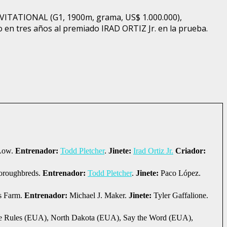
VITATIONAL (G1, 1900m, grama, US$ 1.000.000),
o en tres años al premiado IRAD ORTIZ Jr. en la prueba.
Low.
Entrenador:
Todd Pletcher
.
Jinete:
Irad Ortiz Jr.
Criador:
oroughbreds.
Entrenador:
Todd Pletcher
.
Jinete:
Paco López.
 Farm.
Entrenador:
Michael J. Maker.
Jinete:
Tyler Gaffalione.
he Rules (EUA), North Dakota (EUA), Say the Word (EUA),