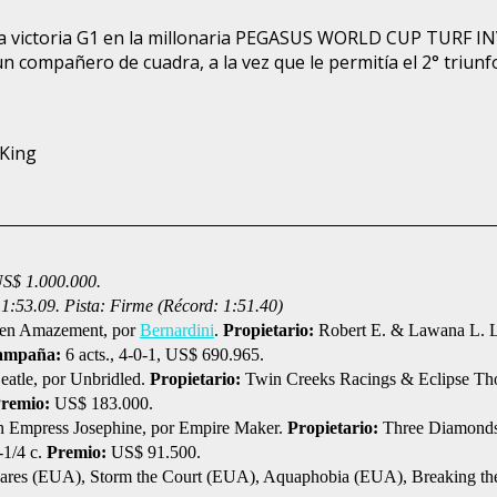
a victoria G1 en la millonaria PEGASUS WORLD CUP TURF IN
 compañero de cuadra, a la vez que le permitía el 2° triunf
 King
US$ 1.000.000.
 1:53.09. Pista: Firme (Récord: 1:51.40)
en Amazement, por
Bernardini
.
Propietario:
Robert E. & Lawana L. 
ampaña:
6 acts., 4-0-1, US$ 690.965.
eatle, por Unbridled.
Propietario:
Twin Creeks Racings & Eclipse Th
remio:
US$ 183.000.
en Empress Josephine, por Empire Maker.
Propietario:
Three Diamonds
-1/4 c.
Premio:
US$ 91.500.
hares (EUA), Storm the Court (EUA), Aquaphobia (EUA), Breaking t