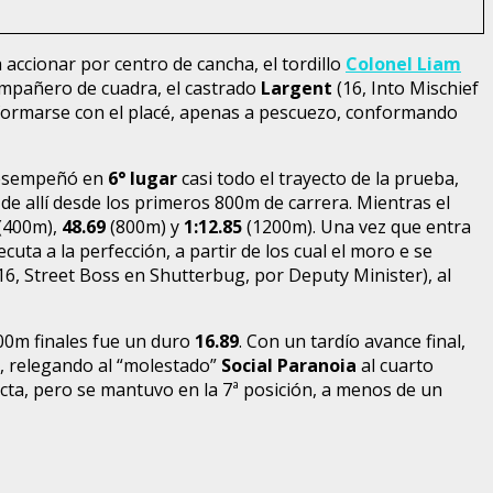
a accionar por centro de cancha, el tordillo
Colonel Liam
ompañero de cuadra, el castrado
Largent
(16, Into Mischief
conformarse con el placé, apenas a pescuezo, conformando
desempeñó en
6° lugar
casi todo el trayecto de la prueba,
 de allí desde los primeros 800m de carrera. Mientras el
(400m),
48.69
(800m) y
1:12.85
(1200m). Una vez que entra
jecuta a la perfección, a partir de los cual el moro e se
16, Street Boss en Shutterbug, por Deputy Minister), al
 300m finales fue un duro
16.89
. Con un tardío avance final,
, relegando al “molestado”
Social Paranoia
al cuarto
ecta, pero se mantuvo en la 7ª posición, a menos de un