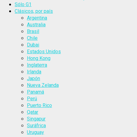
Sólo G1
Clásicos, por país
Argentina
Australia
Brasil
Chile
Dubai
Estados Unidos
Hong Kong
Inglaterra
Irlanda
Japón
Nueva Zelanda
Panamá
Perú
Puerto Rico
Qatar
Singapur
Suráfrica
Uruguay