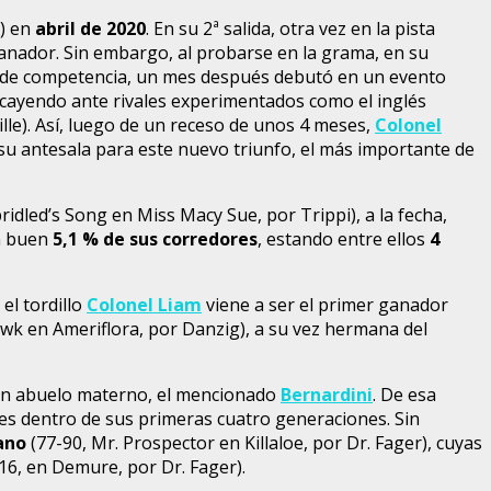
) en
abril de 2020
. En su 2ª salida, otra vez en la pista
anador. Sin embargo, al probarse en la grama, en su
ie de competencia, un mes después debutó en un evento
 cayendo ante rivales experimentados como el inglés
ille). Así, luego de un receso de unos 4 meses,
Colonel
a su antesala para este nuevo triunfo, el más importante de
ridled’s Song en Miss Macy Sue, por Trippi), a la fecha,
n buen
5,1 % de sus corredores
, estando entre ellos
4
el tordillo
Colonel Liam
viene a ser el primer ganador
awk en Ameriflora, por Danzig), a su vez hermana del
gran abuelo materno, el mencionado
Bernardini
. De esa
nes dentro de sus primeras cuatro generaciones. Sin
ano
(77-90, Mr. Prospector en Killaloe, por Dr. Fager), cuyas
16, en Demure, por Dr. Fager).