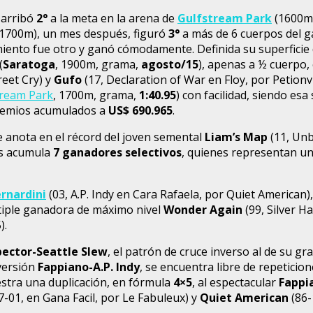
 arribó
2°
a la meta en la arena de
Gulfstream Park
(1600m
1700m), un mes después, figuró
3°
a más de 6 cuerpos del g
imiento fue otro y ganó cómodamente. Definida su superfic
(
Saratoga
, 1900m, grama,
agosto/15
), apenas a ½ cuerpo,
eet Cry) y
Gufo
(17, Declaration of War en Floy, por Petionv
tream Park
, 1700m, grama,
1:40.95
) con facilidad, siendo es
premios acumulados a
US$ 690.965
.
 anota en el récord del joven semental
Liam’s Map
(11, Unb
les acumula
7 ganadores selectivos
, quienes representan u
rnardini
(03, A.P. Indy en Cara Rafaela, por Quiet American), 
últiple ganadora de máximo nivel
Wonder Again
(99, Silver H
).
pector-Seattle Slew
, el patrón de cruce inverso al de su 
 versión
Fappiano-A.P. Indy
, se encuentra libre de repeticio
estra una duplicación, en fórmula
4×5
, al espectacular
Fappi
7-01, en Gana Facil, por Le Fabuleux) y
Quiet American
(86-