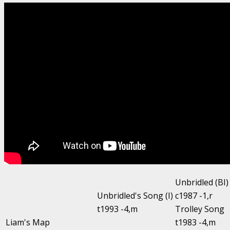
Unbridled (BI)
Unbridled's Song (I)
c1987 -1,r
t1993 -4,m
Trolley Song
Liam's Map
t1983 -4,m