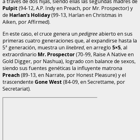
a través de dos hijas, siendo ellas las segundas madres de
Pulpit
(94-12, A.P. Indy en Preach, por Mr. Prospector) y
de
Harlan’s Holiday
(99-13, Harlan en Christmas in
Aiken, por Affirmed).
En este caso, el cruce genera un
pedigree
abierto en sus
primeras cuatro generaciones que, al expandirse hasta la
5ª generación, muestra un
linebred
, en arreglo
5×5
, al
extraordinario
Mr. Prospector
(70-99, Raise A Native en
Gold Digger, por Nashua), logrado con balance de sexos,
siendo sus fuentes genéticas la influyente matrona
Preach
(89-13, en Narrate, por Honest Pleasure) y el
trascendente
Gone West
(84-09, en Secrettame, por
Secretariat).