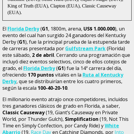
King of Truth (EUA), Clapton (EUA), Classic Causeway
(EUA).
El
Florida Derby
(
G1
, 1800m, arena,
US$ 1.000.000
), un
evento del cual han surgido 24 ganadores del Kentucky
Derby (
G1
), fue la principal prueba de la estupenda tarde
de carreras presentada por
Gulfstream Park
(Florida)
este sábado,
2 de abril
. Cerrando una programación que
incluyó diez eventos selectivos, cinco de ellos cotejos de
grado, el
Florida Derby
(
G1
) fue la 14ª carrera del día,
ofreciendo
170 puntos
vitales en la
Ruta al Kentucky
Derby
, que se distribuirían entre los cuatro primeros,
según la escala
100-40-20-10
.
El millonario evento atrajo once competidores, incluidos
tres ganadores clásicos de grado en Florida, a saber,
Classic Causeway
(19, Giant’s Causeway en Private
World, por Thunder Gulch),
Simplification
(19, Not This
Time en Simply Confection, por Candy Ride) y
White
Abarrio
(19,
Race Day
en Catching Diamonds, por
Into