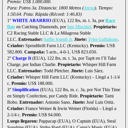
Premio: US$ 1.000.000.
Para: Potros 3a. Distancia: 1800 Metros (
Arena
). Tiempo:
1:50.64. Pista: Rápida (Récord: 1:46.83)
1°
WHITE ABARRIO
(EUA), 122 lbs, m. t. 3a, por
Race
Day
en Catching Diamonds, por
Into Mischief
.
Propietario:
C2 Racing Stable LLC & La Milagrosa Stable
LLC.
Entrenador:
Saffie Joseph Jr.
Jinete:
Tyler Gaffalione
.
Criador:
Spendthrift Farm LLC (Kentucky).
Premio:
US$
582.800.
Campaña:
5 acts., 4-0-1, US$ 823.650.
2°
Charge It
(EUA), 122 lbs, m. t. 3a, por Tapit en I’ll Take
Charge, por Indian Charlie.
Propietario:
Whisper Hill Farm
LLC.
Entrenador:
Todd Pletcher.
Jinete:
Luis Sáez.
Criador:
Whisper Hill Farm LLC (Kentucky) – Llegó a 1-1/4
c.
Premio:
US$ 188.000.
3°
Simplification
(EUA), 122 lbs, m. c. 3a, por Not This Time
en Simply Confection, por Candy Ride.
Propietario:
Tami
Bobo.
Entrenador:
Antonio Sano.
Jinete:
José Luis Ortiz.
Criador:
France Weiner & Irwin Weiner (Florida) – Llegó a
2-1/4 c.
Premio:
US$ 94.000.
Luego llegaron:
Pappacap (EUA), O Captain (EUA), Steal
Sunshine (EUA), Strike Hard (EUA), Cajun’s Magic (EUA),