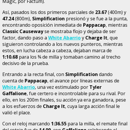
Magic, por Factum).
Así, pasados los dos primeros parciales de
23.67
(400m) y
47.24
(800m),
Simplification
presionó y se fue a la punta,
encontrando oposición inmediata de
Pappacap
, mientras
Classic Causeway
se mostraba flojo y dejaba de ser
factor, dando paso a
White Abarrio
y
Charge It
, que
siguieron controlando a los nuevos punteros, mientras
estos, en lucha cabeza a cabeza, dejaban marca de
1:10.68
para los ¾ de milla y tomaban camino al trecho
decisivo de la prueba.
Entrando a la recta final, con
Simplification
dando
cuenta de
Pappacap
, el avance por líneas externas de
White Abarrio
, una vez estimulado por
Tyler
Gaffalione
, fue certero e incontrolable para su rival. Por
ello, en los 200m finales, su acción ya era ganadora, pese
a los esfuerzos de
Charge It
, cuya larga acción final le
valió el place.
Con el reloj marcando
1:36.55
para la milla, el remate final
del cotejo fue de
14.09
, con
Gaffalione
celebrando el