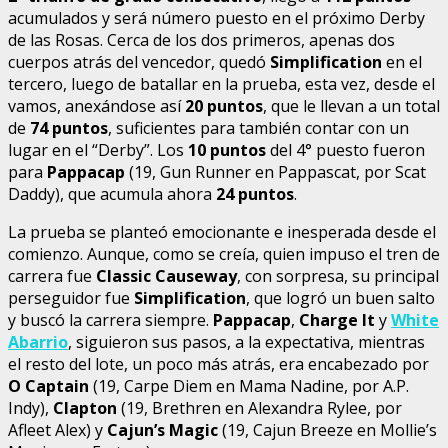
acumulados y será número puesto en el próximo Derby
de las Rosas. Cerca de los dos primeros, apenas dos
cuerpos atrás del vencedor, quedó
Simplification
en el
tercero, luego de batallar en la prueba, esta vez, desde el
vamos, anexándose así
20 puntos
, que le llevan a un total
de
74 puntos
, suficientes para también contar con un
lugar en el “Derby”. Los
10 puntos
del 4° puesto fueron
para
Pappacap
(19, Gun Runner en Pappascat, por Scat
Daddy), que acumula ahora
24 puntos
.
La prueba se planteó emocionante e inesperada desde el
comienzo. Aunque, como se creía, quien impuso el tren de
carrera fue
Classic Causeway
, con sorpresa, su principal
perseguidor fue
Simplification
, que logró un buen salto
y buscó la carrera siempre.
Pappacap
,
Charge It
y
White
Abarrio
, siguieron sus pasos, a la expectativa, mientras
el resto del lote, un poco más atrás, era encabezado por
O Captain
(19, Carpe Diem en Mama Nadine, por A.P.
Indy),
Clapton
(19, Brethren en Alexandra Rylee, por
Afleet Alex) y
Cajun’s Magic
(19, Cajun Breeze en Mollie’s