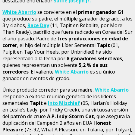
destacado entrenador
Saffie Joseph Jr.
White Abarrio
se convierte en el
primer ganador G1
que produce su padre, el múltiple ganador de grado, a los
3 y 4 años,
Race Day
(11, Tapit en Rebalite, por More
Than Ready), padrillo que fuera radicado en Corea del Sur
el año pasado. Padre de
tres producciones en edad de
correr
, el hijo del múltiple Líder Semental
Tapit
(01,
Pulpit en Tap Your Heels, por Unbridled) ha sido
representado a la fecha por
8 ganadores selectivos
,
quienes representan un solvente
5,2 % de sus
corredores
. El valiente
White Abarrio
es su único
ganador en eventos de grado.
Único producto corredor para su madre,
White Abarrio
responde a exitosa reunión genética de los líderes
sementales
Tapit
e
Into Mischief
(05, Harlan’s Holiday
en Leslie’s Lady, por Tricky Creek), una virtuosa versión
del patrón de cruce
A.P. Indy-Storm Cat
, que asegura la
duplicación del Campeón 2 años en EUA
Honest
Pleasure
(73-92, What A Pleasure en Tularia, por Tulyar),