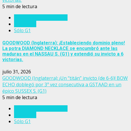
victorias.
5 min de lectura
Eventos del turf mundial
Inglaterra
Sólo G1
GOODWOOD (Inglaterra): ¡Estableciendo dominio pleno!
La potra DIAMOND NECKLACE se encumbró ante las
maduras en el NASSAU S. (G1) y extendió su invicto a 6
victorias.
julio 31, 2026
GOODWOOD (Inglaterra): ¡Un “titán” invicto (de 6-6)! BOW
ECHO doblegó por 3ª vez consecutiva a GSTAAD en un
épico SUSSEX S. (G1)
5 min de lectura
Eventos del turf mundial
Inglaterra
Sólo G1