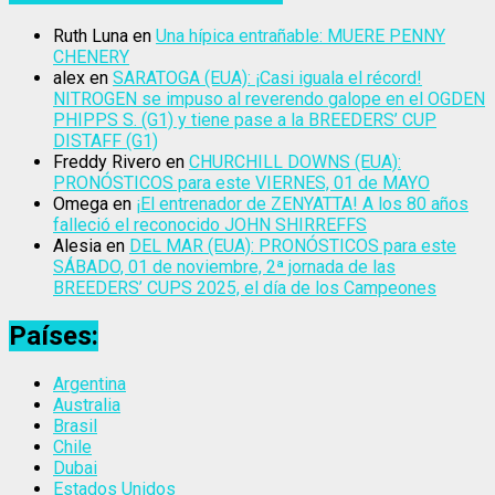
Ruth Luna
en
Una hípica entrañable: MUERE PENNY
CHENERY
alex
en
SARATOGA (EUA): ¡Casi iguala el récord!
NITROGEN se impuso al reverendo galope en el OGDEN
PHIPPS S. (G1) y tiene pase a la BREEDERS’ CUP
DISTAFF (G1)
Freddy Rivero
en
CHURCHILL DOWNS (EUA):
PRONÓSTICOS para este VIERNES, 01 de MAYO
Omega
en
¡El entrenador de ZENYATTA! A los 80 años
falleció el reconocido JOHN SHIRREFFS
Alesia
en
DEL MAR (EUA): PRONÓSTICOS para este
SÁBADO, 01 de noviembre, 2ª jornada de las
BREEDERS’ CUPS 2025, el día de los Campeones
Países:
Argentina
Australia
Brasil
Chile
Dubai
Estados Unidos