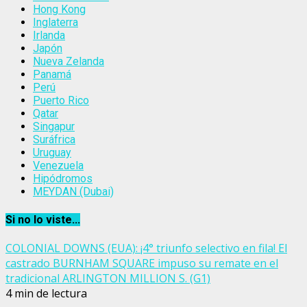
Hong Kong
Inglaterra
Irlanda
Japón
Nueva Zelanda
Panamá
Perú
Puerto Rico
Qatar
Singapur
Suráfrica
Uruguay
Venezuela
Hipódromos
MEYDAN (Dubai)
Si no lo viste...
COLONIAL DOWNS (EUA): ¡4° triunfo selectivo en fila! El
castrado BURNHAM SQUARE impuso su remate en el
tradicional ARLINGTON MILLION S. (G1)
4 min de lectura