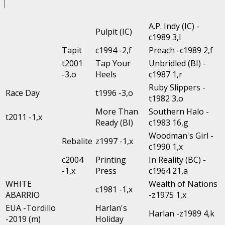
A.P. Indy (IC) -
Pulpit (IC)
c1989 3,l
Tapit
c1994 -2,f
Preach -c1989 2,f
t2001
Tap Your
Unbridled (BI) -
-3,o
Heels
c1987 1,r
Ruby Slippers -
Race Day
t1996 -3,o
t1982 3,o
More Than
Southern Halo -
t2011 -1,x
Ready (BI)
c1983 16,g
Woodman's Girl -
Rebalite
z1997 -1,x
c1990 1,x
c2004
Printing
In Reality (BC) -
-1,x
Press
c1964 21,a
WHITE
Wealth of Nations
c1981 -1,x
ABARRIO
-z1975 1,x
EUA -Tordillo
Harlan's
Harlan -z1989 4,k
-2019 (m)
Holiday