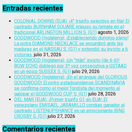
Entradas recientes
COLONIAL DOWNS (EUA): ¡4° triunfo selectivo en fila! El
castrado BURNHAM SQUARE impuso su remate en el
tradicional ARLINGTON MILLION S. (G1)
agosto 1, 2026
GOODWOOD (Inglaterra): ¡Estableciendo dominio pleno!
La potra DIAMOND NECKLACE se encumbró ante las
maduras en el NASSAU S. (G1) y extendió su invicto a 6
victorias.
julio 31, 2026
GOODWOOD (Inglaterra): ¡Un “titán” invicto (de 6-6)!
BOW ECHO doblegó por 3ª vez consecutiva a GSTAAD
en un épico SUSSEX S. (G1)
julio 29, 2026
GOODWOOD (Inglaterra): ¡En el arranque del GLORIOUS
GOODWOOD! El potro estadounidense SCANDINAVIA
se confirma como el mejor fondista del momento al
galopar el GOODWOOD CUP S. (G1)
julio 28, 2026
DEL MAR (EUA): ¡Primer triunfo G1 en EUA! El
venezolano EMISAEL JARAMILLO condujo ganador al
castrado LISTENUPSHANCE en un emocionante BING
CROSBY S. (G1)
julio 27, 2026
Comentarios recientes