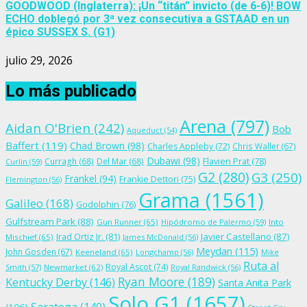
GOODWOOD (Inglaterra): ¡Un “titán” invicto (de 6-6)! BOW
ECHO doblegó por 3ª vez consecutiva a GSTAAD en un
épico SUSSEX S. (G1)
julio 29, 2026
Lo más publicado
Arena
(797)
Aidan O'Brien
(242)
Bob
Aqueduct
(54)
Baffert
(119)
Chad Brown
(98)
Charles Appleby
(72)
Chris Waller
(67)
Dubawi
(98)
Flavien Prat
(78)
Curragh
(68)
Del Mar
(68)
Curlin
(59)
G2
(280)
G3
(250)
Frankel
(94)
Frankie Dettori
(75)
Flemington
(56)
Grama
(1561)
Galileo
(168)
Godolphin
(76)
Gulfstream Park
(88)
Gun Runner
(65)
Hipódromo de Palermo
(59)
Into
Irad Ortiz Jr.
(81)
Javier Castellano
(87)
Mischief
(65)
James McDonald
(56)
Meydan
(115)
John Gosden
(67)
Keeneland
(65)
Longchamp
(56)
Mike
Ruta al
Royal Ascot
(74)
Smith
(57)
Newmarket
(62)
Royal Randwick
(56)
Ryan Moore
(189)
Kentucky Derby
(146)
Santa Anita Park
Solo G1
(1657)