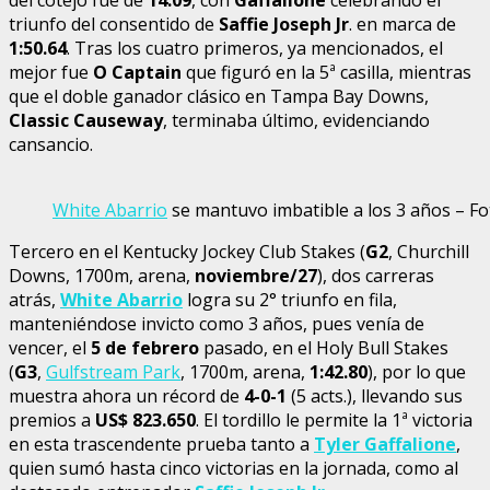
triunfo del consentido de
Saffie Joseph Jr
. en marca de
1:50.64
. Tras los cuatro primeros, ya mencionados, el
mejor fue
O Captain
que figuró en la 5ª casilla, mientras
que el doble ganador clásico en Tampa Bay Downs,
Classic Causeway
, terminaba último, evidenciando
cansancio.
White Abarrio
se mantuvo imbatible a los 3 años – Fo
Tercero en el Kentucky Jockey Club Stakes (
G2
, Churchill
Downs, 1700m, arena,
noviembre/27
), dos carreras
atrás,
White Abarrio
logra su 2° triunfo en fila,
manteniéndose invicto como 3 años, pues venía de
vencer, el
5 de febrero
pasado, en el Holy Bull Stakes
(
G3
,
Gulfstream Park
, 1700m, arena,
1:42.80
), por lo que
muestra ahora un récord de
4-0-1
(5 acts.), llevando sus
premios a
US$ 823.650
. El tordillo le permite la 1ª victoria
en esta trascendente prueba tanto a
Tyler Gaffalione
,
quien sumó hasta cinco victorias en la jornada, como al