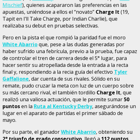
Mischief
), quienes acapararon las preferencias en las
apuestas, uniéndose a ellos el “novato”
Charge It
(19,
Tapit en I’ll Take Charge, por Indian Charlie), que
realizaba su debut en pruebas selectivas.
Pero en la pista el que rompió la paridad fue el moro
White Abarrio
que, pese a las dudas generadas por
haber sufrido una febrícula, previo a la prueba, fue capaz
de controlar el tren de carrera desde el 5° lugar, para
hacer sentir su atropellada desde la entrada a la recta
final y, respondiendo a la recia guía del efectivo
Tyler
Gaffalione
, dar cuenta de sus rivales. Sólido en su
remate, pudo cruzar la meta con luz de un cuerpo sobre
su más cercano rival, el también tordillo
Charge It
, que
realizó una valiosa actuación, que le permite sumar
50
puntos
en la
Ruta al Kentucky Derby
, asegurándose un
lugar en el aparato de partidas el primer sábado de
mayo.
Por su parte, el ganador
White Abarrio
, obteniendo su
2° triunfo de grado consecutivo
, llegó a
112 puntos