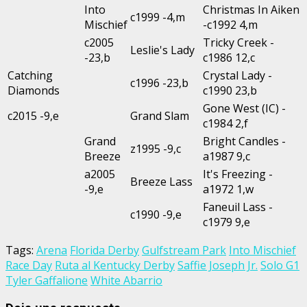
Into
Christmas In Aiken
c1999 -4,m
Mischief
-c1992 4,m
c2005
Tricky Creek -
Leslie's Lady
-23,b
c1986 12,c
Catching
Crystal Lady -
c1996 -23,b
Diamonds
c1990 23,b
Gone West (IC) -
c2015 -9,e
Grand Slam
c1984 2,f
Grand
Bright Candles -
z1995 -9,c
Breeze
a1987 9,c
a2005
It's Freezing -
Breeze Lass
-9,e
a1972 1,w
Faneuil Lass -
c1990 -9,e
c1979 9,e
Tags:
Arena
Florida Derby
Gulfstream Park
Into Mischief
Race Day
Ruta al Kentucky Derby
Saffie Joseph Jr.
Solo G1
Tyler Gaffalione
White Abarrio