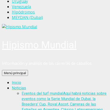
Uruguay
Venezuela
Hipódromos
MEYDAN (Dubai)
Hipismo Mundial
Información y análisis de las carreras de caballos
Menú principal
Inicio
Noticias
Eventos del turf mundial
Aquí habrá noticias sobre
eventos como la Serie Mundial de Dubai, la
Breeders’ Cup, Royal Ascot, Carreras de las
Estrellas en Argentina, Clásico Latinoamericano