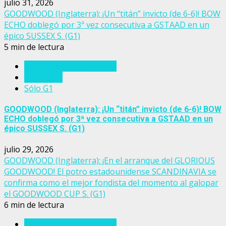
julio 31, 2026
GOODWOOD (Inglaterra): ¡Un “titán” invicto (de 6-6)! BOW
ECHO doblegó por 3ª vez consecutiva a GSTAAD en un
épico SUSSEX S. (G1)
5 min de lectura
Eventos del turf mundial
Inglaterra
Sólo G1
GOODWOOD (Inglaterra): ¡Un “titán” invicto (de 6-6)! BOW
ECHO doblegó por 3ª vez consecutiva a GSTAAD en un
épico SUSSEX S. (G1)
julio 29, 2026
GOODWOOD (Inglaterra): ¡En el arranque del GLORIOUS
GOODWOOD! El potro estadounidense SCANDINAVIA se
confirma como el mejor fondista del momento al galopar
el GOODWOOD CUP S. (G1)
6 min de lectura
Eventos del turf mundial