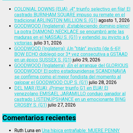
COLONIAL DOWNS (EUA): ¡4° triunfo selectivo en fila! El
castrado BURNHAM SQUARE impuso su remate en el
tradicional ARLINGTON MILLION S. (G1)
agosto 1, 2026
GOODWOOD (Inglaterra): ¡Estableciendo dominio pleno!
La potra DIAMOND NECKLACE se encumbró ante las
maduras en el NASSAU S. (G1) y extendió su invicto a 6
victorias.
julio 31, 2026
GOODWOOD (Inglaterra): ¡Un “titán” invicto (de 6-6)!
BOW ECHO doblegó por 3ª vez consecutiva a GSTAAD
en un épico SUSSEX S. (G1)
julio 29, 2026
GOODWOOD (Inglaterra): ¡En el arranque del GLORIOUS
GOODWOOD! El potro estadounidense SCANDINAVIA
se confirma como el mejor fondista del momento al
galopar el GOODWOOD CUP S. (G1)
julio 28, 2026
DEL MAR (EUA): ¡Primer triunfo G1 en EUA! El
venezolano EMISAEL JARAMILLO condujo ganador al
castrado LISTENUPSHANCE en un emocionante BING
CROSBY S. (G1)
julio 27, 2026
Comentarios recientes
Ruth Luna
en
Una hípica entrañable: MUERE PENNY