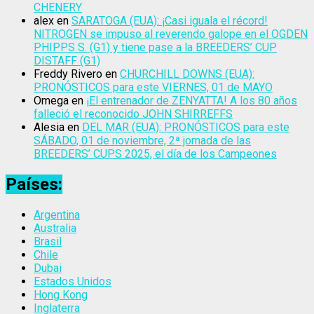
CHENERY
alex
en
SARATOGA (EUA): ¡Casi iguala el récord!
NITROGEN se impuso al reverendo galope en el OGDEN
PHIPPS S. (G1) y tiene pase a la BREEDERS’ CUP
DISTAFF (G1)
Freddy Rivero
en
CHURCHILL DOWNS (EUA):
PRONÓSTICOS para este VIERNES, 01 de MAYO
Omega
en
¡El entrenador de ZENYATTA! A los 80 años
falleció el reconocido JOHN SHIRREFFS
Alesia
en
DEL MAR (EUA): PRONÓSTICOS para este
SÁBADO, 01 de noviembre, 2ª jornada de las
BREEDERS’ CUPS 2025, el día de los Campeones
Países:
Argentina
Australia
Brasil
Chile
Dubai
Estados Unidos
Hong Kong
Inglaterra