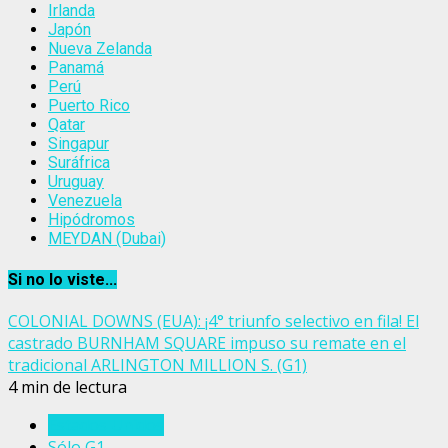
Irlanda
Japón
Nueva Zelanda
Panamá
Perú
Puerto Rico
Qatar
Singapur
Suráfrica
Uruguay
Venezuela
Hipódromos
MEYDAN (Dubai)
Si no lo viste...
COLONIAL DOWNS (EUA): ¡4° triunfo selectivo en fila! El
castrado BURNHAM SQUARE impuso su remate en el
tradicional ARLINGTON MILLION S. (G1)
4 min de lectura
Estados Unidos
Sólo G1