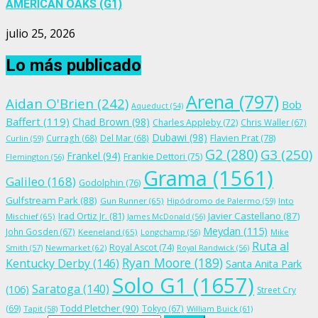
AMERICAN OAKS (G1)
julio 25, 2026
Lo más publicado
Arena
(797)
Aidan O'Brien
(242)
Bob
Aqueduct
(54)
Baffert
(119)
Chad Brown
(98)
Charles Appleby
(72)
Chris Waller
(67)
Dubawi
(98)
Flavien Prat
(78)
Curragh
(68)
Del Mar
(68)
Curlin
(59)
G2
(280)
G3
(250)
Frankel
(94)
Frankie Dettori
(75)
Flemington
(56)
Grama
(1561)
Galileo
(168)
Godolphin
(76)
Gulfstream Park
(88)
Gun Runner
(65)
Hipódromo de Palermo
(59)
Into
Irad Ortiz Jr.
(81)
Javier Castellano
(87)
Mischief
(65)
James McDonald
(56)
Meydan
(115)
John Gosden
(67)
Keeneland
(65)
Longchamp
(56)
Mike
Ruta al
Royal Ascot
(74)
Smith
(57)
Newmarket
(62)
Royal Randwick
(56)
Ryan Moore
(189)
Kentucky Derby
(146)
Santa Anita Park
Solo G1
(1657)
Saratoga
(140)
(106)
Street Cry
Todd Pletcher
(90)
(69)
Tokyo
(67)
Tapit
(58)
William Buick
(61)