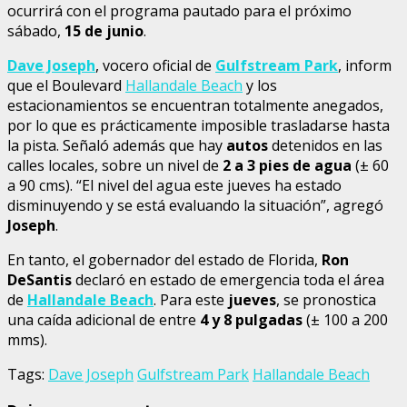
ocurrirá con el programa pautado para el próximo
sábado,
15 de junio
.
Dave Joseph
, vocero oficial de
Gulfstream Park
, inform
que el Boulevard
Hallandale Beach
y los
estacionamientos se encuentran totalmente anegados,
por lo que es prácticamente imposible trasladarse hasta
la pista. Señaló además que hay
autos
detenidos en las
calles locales, sobre un nivel de
2 a 3 pies de agua
(± 60
a 90 cms). “El nivel del agua este jueves ha estado
disminuyendo y se está evaluando la situación”, agregó
Joseph
.
En tanto, el gobernador del estado de Florida,
Ron
DeSantis
declaró en estado de emergencia toda el área
de
Hallandale Beach
. Para este
jueves
, se pronostica
una caída adicional de entre
4 y 8 pulgadas
(± 100 a 200
mms).
Tags:
Dave Joseph
Gulfstream Park
Hallandale Beach