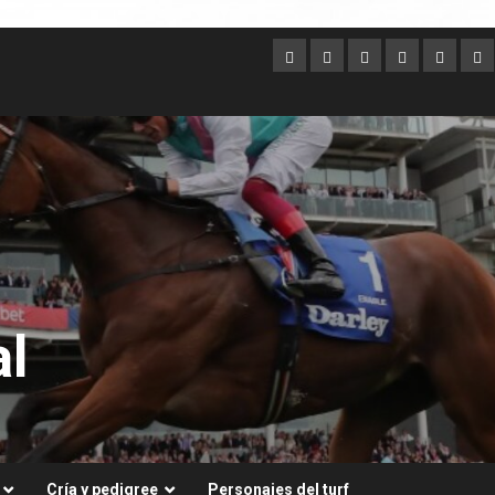
Argentina
Australia
Brasil
Chile
Dubai
Es
Un
l
Cría y pedigree
Personajes del turf