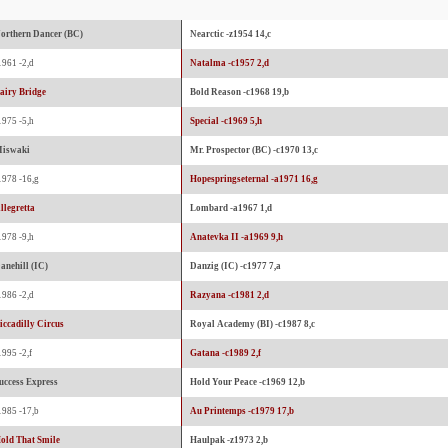
orthern Dancer (BC)
Nearctic -z1954 14,c
1961 -2,d
Natalma -c1957 2,d
airy Bridge
Bold Reason -c1968 19,b
1975 -5,h
Special -c1969 5,h
iswaki
Mr. Prospector (BC) -c1970 13,c
1978 -16,g
Hopespringseternal -a1971 16,g
llegretta
Lombard -a1967 1,d
1978 -9,h
Anatevka II -a1969 9,h
anehill (IC)
Danzig (IC) -c1977 7,a
1986 -2,d
Razyana -c1981 2,d
iccadilly Circus
Royal Academy (BI) -c1987 8,c
1995 -2,f
Gatana -c1989 2,f
uccess Express
Hold Your Peace -c1969 12,b
1985 -17,b
Au Printemps -c1979 17,b
old That Smile
Haulpak -z1973 2,b