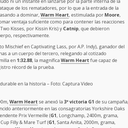
udó ni un instante en lanzarse por la parte interna de la
ataque de los rematadores, por lo que a la entrada de la
Pasando a dominar,
Warm Heart
, estimulada por
Moore
,
omar ventaja suficiente como para contener las reacciones
wo Kisses, por Kissin Kris) y
Catnip
, que debieron
uerpo, respectivamente.
to Mischief en Captivating Lass, por A.P. Indy), ganador del
nas a un cuerpo del tercero, relegando al cotizado
milla en
1:32.88
, la magnífica
Warm Heart
fue capaz de
egistro récord de la prueba.
durable en la historia – Foto: Captura Video
000m,
Warm Heart
se anexó la
3
ª victoria G1
de su campaña
encido anteriormente en las consagratorias Yorkshire Oaks
scendente Prix Vermeille (
G1
, Longchamp, 2400m, grama,
Cup Filly & Mare Turf (
G1
, Santa Anita, 2000m, grama,