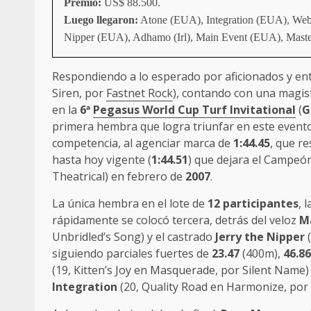
Premio:
US$ 88.500.
Luego llegaron:
Atone (EUA), Integration (EUA), Websl
Nipper (EUA), Adhamo (Irl), Main Event (EUA), Master
Respondiendo a lo esperado por aficionados y ent
Siren, por
Fastnet Rock
), contando con una magis
en la
6
ª
Pegasus World Cup Turf Invitational
(
G
primera hembra que logra triunfar en este evento
competencia, al agenciar marca de
1:44.45
, que r
hasta hoy vigente (
1:44.51
) que dejara el Campeó
Theatrical) en febrero de
2007
.
La única hembra en el lote de
12 participantes
, 
rápidamente se colocó tercera, detrás del veloz
M
Unbridled’s Song) y el castrado
Jerry the Nipper
(
siguiendo parciales fuertes de
23.47
(400m),
46.86
(19, Kitten’s Joy en Masquerade, por Silent Name) 
Integration
(20, Quality Road en Harmonize, por 