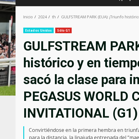
Inicio
2024
th
GULFSTREAM PARK (EUA): ¡Triunfo histór
Estados Unidos
Sólo G1
GULFSTREAM PARK (
histórico y en tie
sacó la clase para i
PEGASUS WORLD C
INVITATIONAL (G1)
Convirtiéndose en la primera hembra en triunf
para la distancia, la linajuda entrenada del “