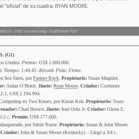
el “oficial” de su cuadra, RYAN MOORE.
nfo G1 - Foto: Laureen King / Gulfstream Park
 (G1)
os Unidos. Premio: US$ 1.000.000.
). Tiempo: 1:44.45 -Récord- Pista: Firme.
en Sea Siren, por
Fastnet Rock
.
Propietario:
Susan Magnier,
or:
Aidan O’Brien.
Jinete:
Ryan Moore
.
Criador:
Coolmore
6-2-1, US$ 2.194.994.
 Computing en Two Kisses, por Kissin Kris.
Propietario:
Team
enador:
Chad Brown.
Jinete:
Irad Ortiz Jr.
Criador:
Glenn E.
1/2 c.
Premio:
US$ 177.000.
 Masquerade, por Silent Name.
Propietario:
Susan & John Moore.
Criador:
John & Susan Moore (Kentucky) – Llegó a 3/4 c.