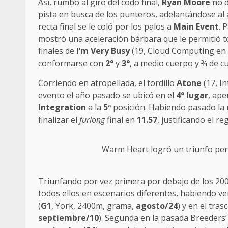
Así, rumbo al giro del codo final,
Ryan Moore
no d
pista en busca de los punteros, adelantándose al 
recta final se le coló por los palos a
Main Event
. 
mostró una aceleración bárbara que le permitió t
finales de
I’m Very Busy
(19, Cloud Computing en T
conformarse con
2°
y
3°
, a medio cuerpo y ¾ de c
Corriendo en atropellada, el tordillo
Atone
(17, In
evento el año pasado se ubicó en el
4° lugar
, ape
Integration
a la
5
ª
posición. Habiendo pasado la 
finalizar el
furlong
final en
11.57
, justificando el r
Warm Heart
logró un triunfo per
Triunfando por vez primera por debajo de los 2
todos ellos en escenarios diferentes, habiendo v
(
G1
, York, 2400m, grama,
agosto/24
) y en el tra
septiembre/10
). Segunda en la pasada Breeders’ 