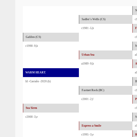
N
Sadler's Wells (CS)
c
c1981 -5,h
F
Galileo (CS)
c
c1998 -9,h
M
Urban Sea
a
a1989 -9,h
A
WARM HEART.
a
Irl -Castaño -2020 (h)
D
Fastnet Rock (BC)
c
c2001 -2,f
P
Sea Siren
c
c2008 -3,e
S
Express a Smile
z
c1995 -3,e
H