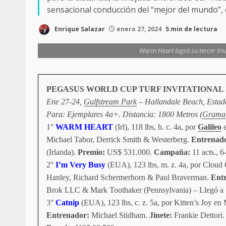
sensacional conducción del “mejor del mundo”, 
Enrique Salazar
enero 27, 2024
5 min de lectura
Warm Heart logró su tercer triu
PEGASUS WORLD CUP TURF INVITATIONAL S.
Ene 27-24,
Gulfstream Park
– Hallandale Beach, Estad
Para: Ejemplares 4a+. Distancia: 1800 Metros (
Grama
1°
WARM HEART
(Irl), 118 lbs, h. c. 4a, por
Galileo
Michael Tabor, Derrick Smith & Westerberg.
Entrenad
(Irlanda).
Premio:
US$ 531.000.
Campaña:
11 acts., 
2°
I’m Very Busy
(EUA), 123 lbs, m. z. 4a, por Cloud
Hanley, Richard Schermerhorn & Paul Braverman.
Entr
Brok LLC & Mark Toothaker (Pennsylvania) – Llegó a 
3°
Catnip
(EUA), 123 lbs, c. z. 5a, por Kitten’s Joy en
Entrenador:
Michael Stidham.
Jinete:
Frankie Dettori.