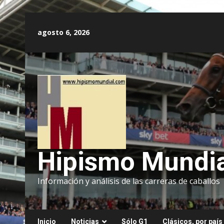
Saltar
al
agosto 6, 2026
contenido
Hipismo Mundia
Información y análisis de las carreras de caballos
Inicio
Noticias
Sólo G1
Clásicos, por país