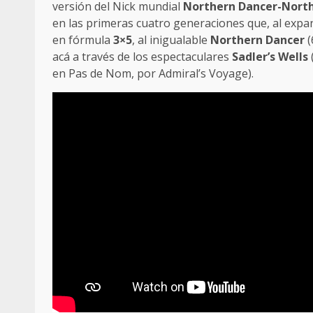
versión del Nick mundial
Northern Dancer-Nort
en las primeras cuatro generaciones que, al expan
en fórmula
3×5
, al inigualable
Northern Dancer
(
acá a través de los espectaculares
Sadler’s Wells
en Pas de Nom, por Admiral’s Voyage).