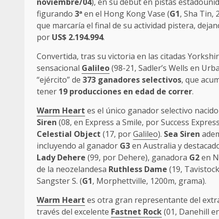
noviembre/04
), en su debut en pistas estadouni
figurando
3ª
en el Hong Kong Vase (
G1
, Sha Tin,
que marcaría el final de su actividad pistera, de
por
US$ 2.194.994
.
Convertida, tras su victoria en las citadas Yorkshi
sensacional
Galileo
(98-21, Sadler’s Wells en Urba
“ejército” de
373 ganadores selectivos
, que acu
tener
19 producciones en edad de correr
.
Warm Heart
es el único ganador selectivo nacido
Siren
(08, en Express a Smile, por Success Expres
Celestial Object
(17, por
Galileo
).
Sea Siren
adem
incluyendo al ganador
G3
en Australia y destaca
Lady Dehere
(99, por Dehere), ganadora
G2
en Nu
de la neozelandesa
Ruthless Dame
(19, Tavistoc
Sangster S. (
G1
, Morphettville, 1200m, grama).
Warm Heart
es otra gran representante del ext
través del excelente
Fastnet Rock
(01, Danehill en