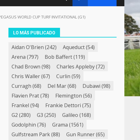
6ª PEGASUS WORLD CUP TURF INVITATIONAL (G1)
LO MÁS PUBLICADO
Aidan O'Brien
(242)
Aqueduct
(54)
Arena
(797)
Bob Baffert
(119)
Chad Brown
(98)
Charles Appleby
(72)
Chris Waller
(67)
Curlin
(59)
Curragh
(68)
Del Mar
(68)
Dubawi
(98)
Flavien Prat
(78)
Flemington
(56)
Frankel
(94)
Frankie Dettori
(75)
G2
(280)
G3
(250)
Galileo
(168)
Godolphin
(76)
Grama
(1561)
Gulfstream Park
(88)
Gun Runner
(65)