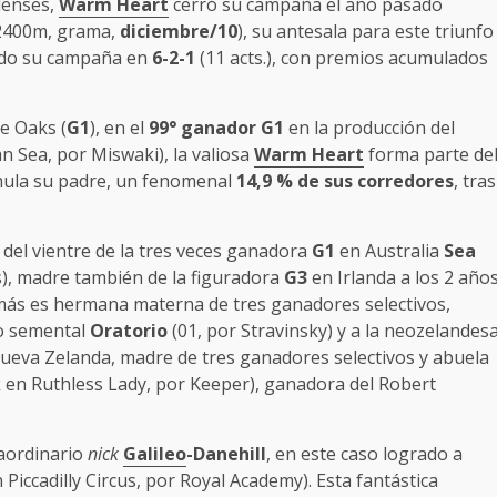
denses,
Warm Heart
cerró su campaña el año pasado
 2400m, grama,
diciembre/10
), su antesala para este triunfo
jando su campaña en
6-2-1
(11 acts.), con premios acumulados
re Oaks (
G1
), en el
99° ganador G1
en la producción del
n Sea, por Miswaki), la valiosa
Warm Heart
forma parte de
mula su padre, un fenomenal
14,9 % de sus corredores
, tras
 del vientre de la tres veces ganadora
G1
en Australia
Sea
s), madre también de la figuradora
G3
en Irlanda a los 2 año
ás es hermana materna de tres ganadores selectivos,
do semental
Oratorio
(01, por Stravinsky) y a la neozelandes
eva Zelanda, madre de tres ganadores selectivos y abuela
k en Ruthless Lady, por Keeper), ganadora del Robert
raordinario
nick
Galileo
-Danehill
, en este caso logrado a
 Piccadilly Circus, por Royal Academy). Esta fantástica