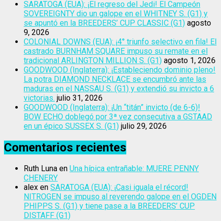
SARATOGA (EUA): ¡El regreso del Jedi! El Campeón
SOVEREIGNTY dio un galope en el WHITNEY S. (G1) y
se apuntó en la BREEDERS’ CUP CLASSIC (G1)
agosto
9, 2026
COLONIAL DOWNS (EUA): ¡4° triunfo selectivo en fila! El
castrado BURNHAM SQUARE impuso su remate en el
tradicional ARLINGTON MILLION S. (G1)
agosto 1, 2026
GOODWOOD (Inglaterra): ¡Estableciendo dominio pleno!
La potra DIAMOND NECKLACE se encumbró ante las
maduras en el NASSAU S. (G1) y extendió su invicto a 6
victorias.
julio 31, 2026
GOODWOOD (Inglaterra): ¡Un “titán” invicto (de 6-6)!
BOW ECHO doblegó por 3ª vez consecutiva a GSTAAD
en un épico SUSSEX S. (G1)
julio 29, 2026
Comentarios recientes
Ruth Luna
en
Una hípica entrañable: MUERE PENNY
CHENERY
alex
en
SARATOGA (EUA): ¡Casi iguala el récord!
NITROGEN se impuso al reverendo galope en el OGDEN
PHIPPS S. (G1) y tiene pase a la BREEDERS’ CUP
DISTAFF (G1)