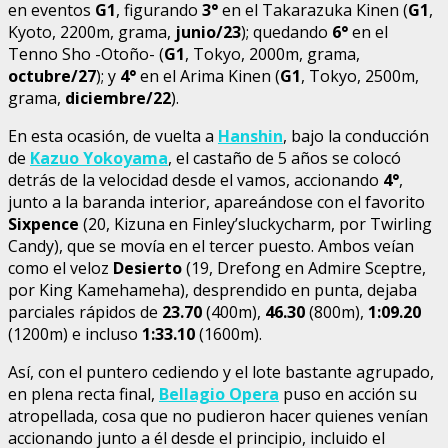
en eventos
G1
, figurando
3°
en el Takarazuka Kinen (
G1
,
Kyoto, 2200m, grama,
junio/23
); quedando
6°
en el
Tenno Sho -Otoño- (
G1
, Tokyo, 2000m, grama,
octubre/27
); y
4°
en el Arima Kinen (
G1
, Tokyo, 2500m,
grama,
diciembre/22
).
En esta ocasión, de vuelta a
Hanshin
, bajo la conducción
de
Kazuo Yokoyama
, el castaño de 5 años se colocó
detrás de la velocidad desde el vamos, accionando
4°
,
junto a la baranda interior, apareándose con el favorito
Sixpence
(20, Kizuna en Finley’sluckycharm, por Twirling
Candy), que se movía en el tercer puesto. Ambos veían
como el veloz
Desierto
(19, Drefong en Admire Sceptre,
por King Kamehameha), desprendido en punta, dejaba
parciales rápidos de
23.70
(400m),
46.30
(800m),
1:09.20
(1200m) e incluso
1:33.10
(1600m).
Así, con el puntero cediendo y el lote bastante agrupado,
en plena recta final,
Bellagio Opera
puso en acción su
atropellada, cosa que no pudieron hacer quienes venían
accionando junto a él desde el principio, incluido el