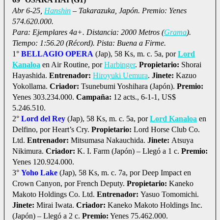
Abr 6-25,
Hanshin
– Takarazuka, Japón. Premio: Yenes
574.620.000.
Para: Ejemplares 4a+. Distancia: 2000 Metros (
Grama
).
Tiempo: 1:56.20 (Récord). Pista: Buena a Firme.
1°
BELLAGIO OPERA
(Jap), 58 Ks, m. c. 5a, por
Lord
Kanaloa
en Air Routine, por
Harbinger
.
Propietario:
Shorai
Hayashida.
Entrenador:
Hiroyuki Uemura
.
Jinete:
Kazuo
Yokollama.
Criador:
Tsunebumi Yoshihara (Japón).
Premio:
Yenes 303.234.000.
Campaña:
12 acts., 6-1-1, US$
5.246.510.
2°
Lord del Rey
(Jap), 58 Ks, m. c. 5a, por
Lord Kanaloa
en
Delfino, por Heart’s Cry.
Propietario:
Lord Horse Club Co.
Ltd.
Entrenador:
Mitsumasa Nakauchida.
Jinete:
Atsuya
Nikimura.
Criador:
K. I. Farm (Japón) – Llegó a 1 c.
Premio:
Yenes 120.924.000.
3°
Yoho Lake
(Jap), 58 Ks, m. c. 7a, por Deep Impact en
Crown Canyon, por French Deputy.
Propietario:
Kaneko
Makoto Holdings Co. Ltd.
Entrenador:
Yasuo Tomomichi.
Jinete:
Mirai Iwata.
Criador:
Kaneko Makoto Holdings Inc.
(Japón) – Llegó a 2 c.
Premio:
Yenes 75.462.000.