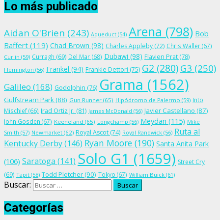
Lo más publicado
Arena
(798)
Aidan O'Brien
(243)
Bob
Aqueduct
(54)
Baffert
(119)
Chad Brown
(98)
Charles Appleby
(72)
Chris Waller
(67)
Dubawi
(98)
Flavien Prat
(78)
Curragh
(69)
Del Mar
(68)
Curlin
(59)
G2
(280)
G3
(250)
Frankel
(94)
Frankie Dettori
(75)
Flemington
(56)
Grama
(1562)
Galileo
(168)
Godolphin
(76)
Gulfstream Park
(88)
Into
Gun Runner
(65)
Hipódromo de Palermo
(59)
Irad Ortiz Jr.
(81)
Javier Castellano
(87)
Mischief
(66)
James McDonald
(56)
Meydan
(115)
John Gosden
(67)
Keeneland
(65)
Longchamp
(56)
Mike
Ruta al
Royal Ascot
(74)
Smith
(57)
Newmarket
(62)
Royal Randwick
(56)
Ryan Moore
(190)
Kentucky Derby
(146)
Santa Anita Park
Solo G1
(1659)
Saratoga
(141)
(106)
Street Cry
Todd Pletcher
(90)
(69)
Tokyo
(67)
Tapit
(58)
William Buick
(61)
Buscar:
Categorías