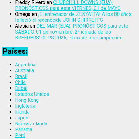
Freddy Rivero
en
CHURCHILL DOWNS (EUA):
PRONÓSTICOS para este VIERNES, 01 de MAYO
Omega
en
¡El entrenador de ZENYATTA! A los 80 años
falleció el reconocido JOHN SHIRREFFS
Alesia
en
DEL MAR (EUA): PRONÓSTICOS para este
SÁBADO, 01 de noviembre, 2ª jornada de las
BREEDERS’ CUPS 2025, el día de los Campeones
Países:
Argentina
Australia
Brasil
Chile
Dubai
Estados Unidos
Hong Kong
Inglaterra
Irlanda
Japón
Nueva Zelanda
Panamá
Perú