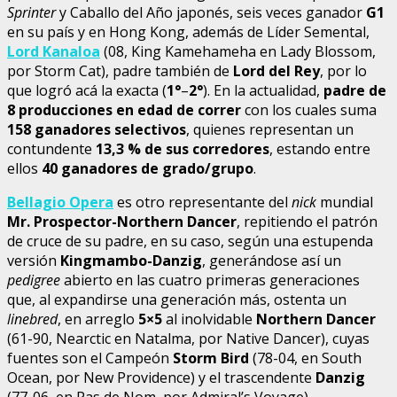
Sprinter
y Caballo del Año japonés, seis veces ganador
G1
en su país y en Hong Kong, además de Líder Semental,
Lord Kanaloa
(08, King Kamehameha en Lady Blossom,
por Storm Cat), padre también de
Lord del Rey
, por lo
que logró acá la exacta (
1°
–
2°
). En la actualidad,
padre de
8 producciones en edad de correr
con los cuales suma
158 ganadores selectivos
, quienes representan un
contundente
13,3 % de sus corredores
, estando entre
ellos
40 ganadores de grado/grupo
.
Bellagio Opera
es otro representante del
nick
mundial
Mr. Prospector-Northern Dancer
, repitiendo el patrón
de cruce de su padre, en su caso, según una estupenda
versión
Kingmambo-Danzig
, generándose así un
pedigree
abierto en las cuatro primeras generaciones
que, al expandirse una generación más, ostenta un
linebred
, en arreglo
5×5
al inolvidable
Northern Dancer
(61-90, Nearctic en Natalma, por Native Dancer), cuyas
fuentes son el Campeón
Storm Bird
(78-04, en South
Ocean, por New Providence) y el trascendente
Danzig
(77-06, en Pas de Nom, por Admiral’s Voyage).