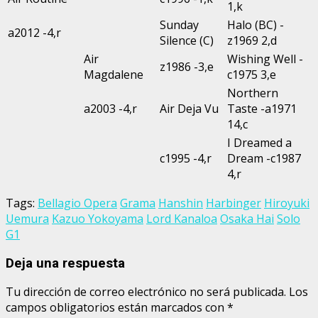
1,k
Sunday
Halo (BC) -
a2012 -4,r
Silence (C)
z1969 2,d
Air
Wishing Well -
z1986 -3,e
Magdalene
c1975 3,e
Northern
a2003 -4,r
Air Deja Vu
Taste -a1971
14,c
I Dreamed a
c1995 -4,r
Dream -c1987
4,r
Tags:
Bellagio Opera
Grama
Hanshin
Harbinger
Hiroyuki
Uemura
Kazuo Yokoyama
Lord Kanaloa
Osaka Hai
Solo
G1
Deja una respuesta
Tu dirección de correo electrónico no será publicada.
Los
campos obligatorios están marcados con
*