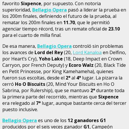
favorito
Sixpence
, por supuesto. Con notoria
superioridad,
Bellagio Opera
pasó a liderar la prueba en
los 200m finales, definiendo el futuro de la prueba, al
rematar los 200m finales en
11.70
, que le permitió
agenciar tiempo récord, tras un remate oficial de
23.10
para el cuarto de milla final.
De esa manera,
Bellagio Opera
controló sin problemas
los avances de
Lord del Rey
(20,
Lord Kanaloa
en Delfino,
por Heart’s Cry),
Yoho Lake
(18, Deep Impact en Crown
Carryon, por French Deputy) y
Ecoro Walz
(20, Black Tide
en Petit Princesse, por King Kamehameha), quienes
fueron sus escoltas, desde el
2°
al
4°
lugar. La pizarra la
cerró
Ho O Biscuits
(20, Mind Your Biscuits en Ho O
Sabrina, por Rulership), que se mantuvo
2°
durante toda
la primera parte del recorrido, mientras que
Sixpence
era relegado al
7°
lugar, aunque bastante cerca del tercer
puesto inclusive.
Bellagio Opera
es uno de los
12 ganadores G1
producidos por el seis veces ganador
G1
, Campeón