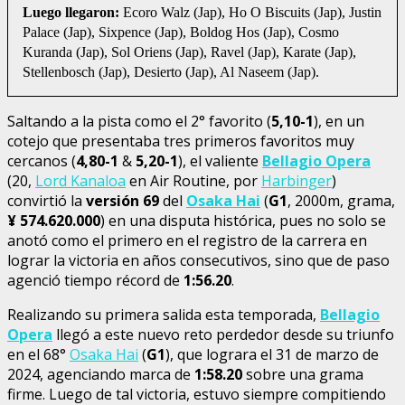
Luego llegaron:
Ecoro Walz (Jap), Ho O Biscuits (Jap), Justin
Palace (Jap), Sixpence (Jap), Boldog Hos (Jap), Cosmo
Kuranda (Jap), Sol Oriens (Jap), Ravel (Jap), Karate (Jap),
Stellenbosch (Jap), Desierto (Jap), Al Naseem (Jap).
Saltando a la pista como el 2° favorito (
5,10-1
), en un
cotejo que presentaba tres primeros favoritos muy
cercanos (
4,80-1
&
5,20-1
), el valiente
Bellagio Opera
(20,
Lord Kanaloa
en Air Routine, por
Harbinger
)
convirtió la
versión
69
del
Osaka Hai
(
G1
, 2000m, grama,
¥
574.620.000
) en una disputa histórica, pues no solo se
anotó como el primero en el registro de la carrera en
lograr la victoria en años consecutivos, sino que de paso
agenció tiempo récord de
1:56.20
.
Realizando su primera salida esta temporada,
Bellagio
Opera
llegó a este nuevo reto perdedor desde su triunfo
en el 68°
Osaka Hai
(
G1
), que lograra el 31 de marzo de
2024, agenciando marca de
1:58.20
sobre una grama
firme. Luego de tal victoria, estuvo siempre compitiendo