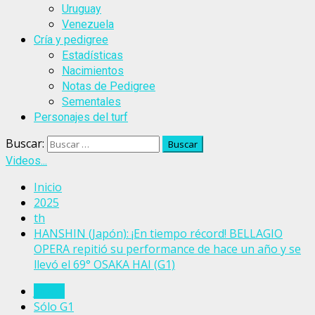
Uruguay
Venezuela
Cría y pedigree
Estadísticas
Nacimientos
Notas de Pedigree
Sementales
Personajes del turf
Buscar:
Videos...
Inicio
2025
th
HANSHIN (Japón): ¡En tiempo récord! BELLAGIO
OPERA repitió su performance de hace un año y se
llevó el 69° OSAKA HAI (G1)
Japón
Sólo G1