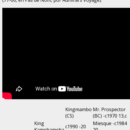
Kingmambo
Mr. Prospector
(CS)
(BC) -c1970 13,c
King
Miesque -c1984
c1990 -20
Kamehameha
20