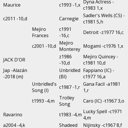
Dyna Actress -
Maurice
c1993 -1,x
c1983 1,x
Sadler's Wells (CS) -
c2011 -10,d
Carnegie
c1981 5,h
Mejiro
c1991
Detroit -z1977 16,c
Frances
-16,c
Mejiro
c2001 -10,d
Mogami -c1976 1,x
Monterey
z1986
Mejiro Quincey -
JACK D'OR
-10,d
c1981 10,d
Jap -Alazán
Unbridled
Fappiano (IC) -
-2018 (m)
(BI)
c1977 16,a
Unbridled's
Gana Facil -a1981
c1987 -1,r
Song (I)
1,r
Trolley
t1993 -4,m
Caro (IC) -t1967 3,o
Song
Lucky Spell -c1971
Ravarino
t1983 -4,m
4,m
a2004 -4,k
Shadeed
Nijinsky -c1967 8,f