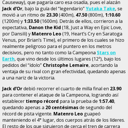
Causeway), que pagaría caro esa osadía, pues el alazán
Jack d’Or
, bajo la guía del “legendario”
Yutaka Take
, se
movió a un ritmo de
23.30
(400m),
47.50
(800m),
1:10.60
(1200m) y
1:33.50
(1600m). Detrás de ellos, corrieron a la
expectativa,
Danon the Kid
(18, Just a Way en Epic Love,
por Dansili) y
Matenro Leo
(19, Heart’s Cry en Saratoga
Venus, por Brian’s Time), el primero de los cuales se hizo
realmente peligroso para el puntero en los metros
decisivos, pero no tanto como la Campeona
Stars on
Earth
, que vino desde los últimos lugares (12ª), bajo los
pedidos del “ídolo”
Christophe Lemaire
, acortando la
ventaja de su rival con gran efectividad, quedando apenas
a una nariz de la victoria.
Jack d’Or
debió recorrer el cuarto de milla final en
23.90
para contener el ataque de la Campeona, logrando así
establecer
tiempo récord
para la prueba de
1:57.40
,
quedando apenas a
20 centésimas
de segundo del
récord de pista vigente.
Matenro Leo
guapeó
manteniendo el 4° lugar, dos cuerpos atrás de los líderes.
El resto de los que siguieron de cerca el tren de carrera