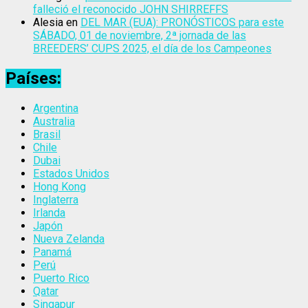
falleció el reconocido JOHN SHIRREFFS
Alesia
en
DEL MAR (EUA): PRONÓSTICOS para este
SÁBADO, 01 de noviembre, 2ª jornada de las
BREEDERS’ CUPS 2025, el día de los Campeones
Países:
Argentina
Australia
Brasil
Chile
Dubai
Estados Unidos
Hong Kong
Inglaterra
Irlanda
Japón
Nueva Zelanda
Panamá
Perú
Puerto Rico
Qatar
Singapur