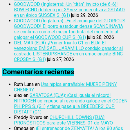
GOODWOOD (Inglaterra): ¡Un “titán” invicto (de 6-6)!
BOW ECHO doblegó por 3ª vez consecutiva a GSTAAD
en un épico SUSSEX S. (G1)
julio 29, 2026
GOODWOOD (Inglaterra): ¡En el arranque del GLORIOUS
GOODWOOD! El potro estadounidense SCANDINAVIA
se confirma como el mejor fondista del momento al
galopar el GOODWOOD CUP S. (G1)
julio 28, 2026
DEL MAR (EUA): ¡Primer triunfo G1 en EUA! El
venezolano EMISAEL JARAMILLO condujo ganador al
castrado LISTENUPSHANCE en un emocionante BING
CROSBY S. (G1)
julio 27, 2026
Comentarios recientes
Ruth Luna
en
Una hípica entrañable: MUERE PENNY
CHENERY
alex
en
SARATOGA (EUA): ¡Casi iguala el récord!
NITROGEN se impuso al reverendo galope en el OGDEN
PHIPPS S. (G1) y tiene pase a la BREEDERS’ CUP
DISTAFF (G1)
Freddy Rivero
en
CHURCHILL DOWNS (EUA):
PRONÓSTICOS para este VIERNES, 01 de MAYO
Omega
en
¡El entrenador de ZENYATTA! A los 80 años