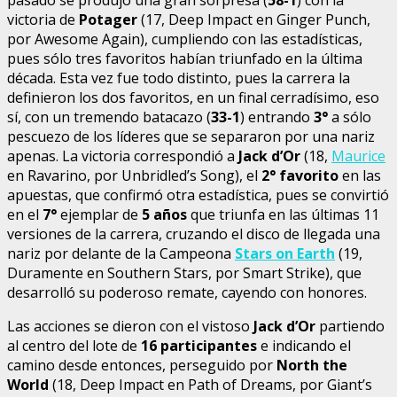
victoria de
Potager
(17, Deep Impact en Ginger Punch,
por Awesome Again), cumpliendo con las estadísticas,
pues sólo tres favoritos habían triunfado en la última
década. Esta vez fue todo distinto, pues la carrera la
definieron los dos favoritos, en un final cerradísimo, eso
sí, con un tremendo batacazo (
33-1
) entrando
3°
a sólo
pescuezo de los líderes que se separaron por una nariz
apenas. La victoria correspondió a
Jack d’Or
(18,
Maurice
en Ravarino, por Unbridled’s Song), el
2° favorito
en las
apuestas, que confirmó otra estadística, pues se convirtió
en el
7°
ejemplar de
5 años
que triunfa en las últimas 11
versiones de la carrera, cruzando el disco de llegada una
nariz por delante de la Campeona
Stars on Earth
(19,
Duramente en Southern Stars, por Smart Strike), que
desarrolló su poderoso remate, cayendo con honores.
Las acciones se dieron con el vistoso
Jack d’Or
partiendo
al centro del lote de
16 participantes
e indicando el
camino desde entonces, perseguido por
North the
World
(18, Deep Impact en Path of Dreams, por Giant’s