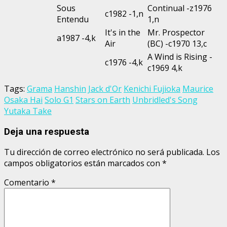
Sous
Continual -z1976
c1982 -1,n
Entendu
1,n
It's in the
Mr. Prospector
a1987 -4,k
Air
(BC) -c1970 13,c
A Wind is Rising -
c1976 -4,k
c1969 4,k
Tags:
Grama
Hanshin
Jack d'Or
Kenichi Fujioka
Maurice
Osaka Hai
Solo G1
Stars on Earth
Unbridled's Song
Yutaka Take
Deja una respuesta
Tu dirección de correo electrónico no será publicada.
Los
campos obligatorios están marcados con
*
Comentario
*