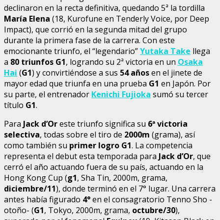
declinaron en la recta definitiva, quedando 5ª la tordilla
María Elena
(18, Kurofune en Tenderly Voice, por Deep
Impact), que corrió en la segunda mitad del grupo
durante la primera fase de la carrera. Con este
emocionante triunfo, el “legendario”
Yutaka Take
llega
a
80 triunfos G1
, logrando su 2ª victoria en un
Osaka
Hai
(
G1
) y convirtiéndose a sus
54 años
en el jinete de
mayor edad que triunfa en una prueba
G1
en Japón. Por
su parte, el entrenador
Kenichi Fujioka
sumó su tercer
título
G1
.
Para
Jack d’Or
este triunfo significa su
6
ª victoria
selectiva
, todas sobre el tiro de
2000m
(grama), así
como también su
primer logro G1
. La competencia
representa el debut esta temporada para
Jack d’Or
, que
cerró el año actuando fuera de su país, actuando en la
Hong Kong Cup (
g1
, Sha Tin, 2000m, grama,
diciembre/11
), donde terminó en el 7° lugar. Una carrera
antes había figurado
4°
en el consagratorio Tenno Sho -
otoño- (
G1
, Tokyo, 2000m, grama,
octubre/30
),