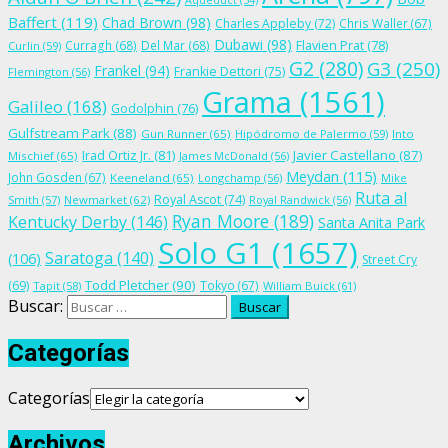
Aqueduct
(54)
Baffert
(119)
Chad Brown
(98)
Charles Appleby
(72)
Chris Waller
(67)
Dubawi
(98)
Flavien Prat
(78)
Curragh
(68)
Del Mar
(68)
Curlin
(59)
G2
(280)
G3
(250)
Frankel
(94)
Frankie Dettori
(75)
Flemington
(56)
Grama
(1561)
Galileo
(168)
Godolphin
(76)
Gulfstream Park
(88)
Gun Runner
(65)
Hipódromo de Palermo
(59)
Into
Irad Ortiz Jr.
(81)
Javier Castellano
(87)
Mischief
(65)
James McDonald
(56)
Meydan
(115)
John Gosden
(67)
Keeneland
(65)
Longchamp
(56)
Mike
Ruta al
Royal Ascot
(74)
Smith
(57)
Newmarket
(62)
Royal Randwick
(56)
Ryan Moore
(189)
Kentucky Derby
(146)
Santa Anita Park
Solo G1
(1657)
Saratoga
(140)
(106)
Street Cry
Todd Pletcher
(90)
(69)
Tokyo
(67)
Tapit
(58)
William Buick
(61)
Buscar:
Categorías
Categorías
Archivos