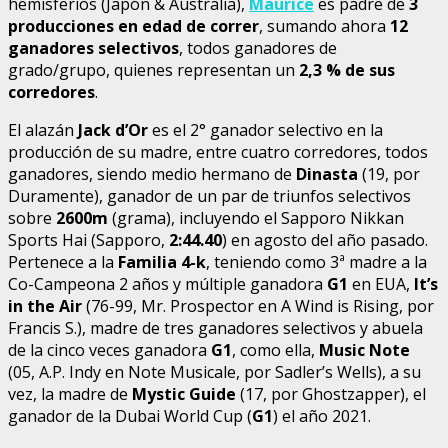
hemisferios (Japón & Australia),
Maurice
es padre de
3
producciones en edad de correr
, sumando ahora
12
ganadores selectivos
, todos ganadores de
grado/grupo, quienes representan un
2,3 % de sus
corredores
.
El alazán
Jack d’Or
es el 2° ganador selectivo en la
producción de su madre, entre cuatro corredores, todos
ganadores, siendo medio hermano de
Dinasta
(19, por
Duramente), ganador de un par de triunfos selectivos
sobre
2600m
(grama), incluyendo el Sapporo Nikkan
Sports Hai (Sapporo,
2:44.40
) en agosto del año pasado.
Pertenece a la
Familia 4-k
, teniendo como 3ª madre a la
Co-Campeona 2 años y múltiple ganadora
G1
en EUA,
It’s
in the Air
(76-99, Mr. Prospector en A Wind is Rising, por
Francis S.), madre de tres ganadores selectivos y abuela
de la cinco veces ganadora
G1
, como ella,
Music Note
(05, A.P. Indy en Note Musicale, por Sadler’s Wells), a su
vez, la madre de
Mystic Guide
(17, por Ghostzapper), el
ganador de la Dubai World Cup (
G1
) el año 2021.