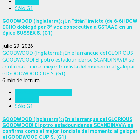
Inglaterra
Sólo G1
GOODWOOD (Inglaterra): ¡Un “titán” invicto (de 6-6)! BOW
ECHO doblegó por 3ª vez consecutiva a GSTAAD en un
épico SUSSEX S. (G1)
julio 29, 2026
GOODWOOD (Inglaterra): ¡En el arranque del GLORIOUS
GOODWOOD! El potro estadounidense SCANDINAVIA se
confirma como el mejor fondista del momento al galopar
el GOODWOOD CUP S. (G1)
6 min de lectura
Eventos del turf mundial
Inglaterra
Sólo G1
GOODWOOD (Inglaterra): ¡En el arranque del GLORIOUS
GOODWOOD! El potro estadounidense SCANDINAVIA se
confirma como el mejor fondista del momento al galopar
el GOODWOOD CUP S. (G1)