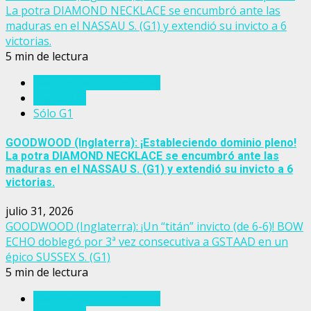
La potra DIAMOND NECKLACE se encumbró ante las
maduras en el NASSAU S. (G1) y extendió su invicto a 6
victorias.
5 min de lectura
Eventos del turf mundial
Inglaterra
Sólo G1
GOODWOOD (Inglaterra): ¡Estableciendo dominio pleno!
La potra DIAMOND NECKLACE se encumbró ante las
maduras en el NASSAU S. (G1) y extendió su invicto a 6
victorias.
julio 31, 2026
GOODWOOD (Inglaterra): ¡Un “titán” invicto (de 6-6)! BOW
ECHO doblegó por 3ª vez consecutiva a GSTAAD en un
épico SUSSEX S. (G1)
5 min de lectura
Eventos del turf mundial