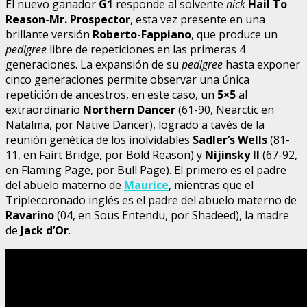
El nuevo ganador
G1
responde al solvente
nick
Hail To
Reason-Mr. Prospector
, esta vez presente en una
brillante versión
Roberto-Fappiano
, que produce un
pedigree
libre de repeticiones en las primeras 4
generaciones. La expansión de su
pedigree
hasta exponer
cinco generaciones permite observar una única
repetición de ancestros, en este caso, un
5×5
al
extraordinario
Northern Dancer
(61-90, Nearctic en
Natalma, por Native Dancer), logrado a tavés de la
reunión genética de los inolvidables
Sadler’s Wells
(81-
11, en Fairt Bridge, por Bold Reason) y
Nijinsky II
(67-92,
en Flaming Page, por Bull Page). El primero es el padre
del abuelo materno de
Maurice
, mientras que el
Triplecoronado inglés es el padre del abuelo materno de
Ravarino
(04, en Sous Entendu, por Shadeed), la madre
de
Jack d’Or
.