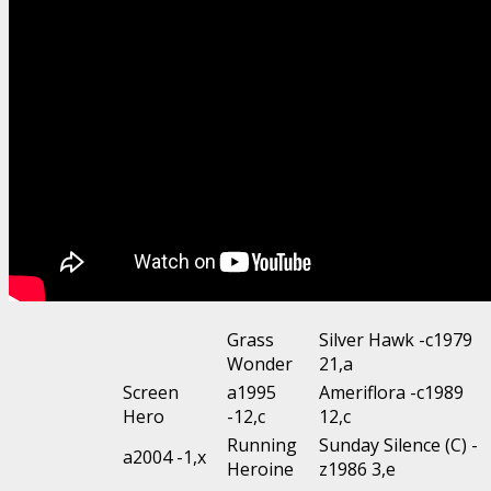
Grass
Silver Hawk -c1979
Wonder
21,a
Screen
a1995
Ameriflora -c1989
Hero
-12,c
12,c
Running
Sunday Silence (C) -
a2004 -1,x
Heroine
z1986 3,e