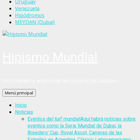
Uruguay
Venezuela
Hipódromos
MEYDAN (Dubai)
Hipismo Mundial
Información y análisis de las carreras de caballos
Menú principal
Inicio
Noticias
Eventos del turf mundial
Aquí habrá noticias sobre
eventos como la Serie Mundial de Dubai, la
Breeders’ Cup, Royal Ascot, Carreras de las
Estrellas en Argentina, Clásico Latinoamericano