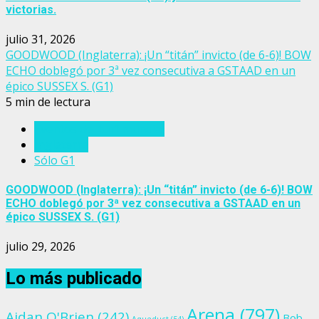
victorias.
julio 31, 2026
GOODWOOD (Inglaterra): ¡Un “titán” invicto (de 6-6)! BOW
ECHO doblegó por 3ª vez consecutiva a GSTAAD en un
épico SUSSEX S. (G1)
5 min de lectura
Eventos del turf mundial
Inglaterra
Sólo G1
GOODWOOD (Inglaterra): ¡Un “titán” invicto (de 6-6)! BOW
ECHO doblegó por 3ª vez consecutiva a GSTAAD en un
épico SUSSEX S. (G1)
julio 29, 2026
Lo más publicado
Arena
(797)
Aidan O'Brien
(242)
Bob