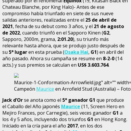
superado por el fenomenal
Equinox
(19, Kitasan Black en
Chateau Blanche, por King Halo)- Antes de ese
compromiso había triunfado en siete de sus nueve
salidas anteriores, realizadas entre el
25 de abril de
2021
, fecha de su debut como 3 años, y el
21 de agosto
de 2022
, cuando triunfó en el Sapporo Kinen (
G2
,
Sapporo, 2000m, grama,
2:01.20
), su triunfo más
relevante hasta ahora, que se produjo justo después de
su
5° lugar
en esta prueba (
Osaka Hai
,
G1
) en abril del
año pasado. Ahora su campaña se resume en
8-2-0
(14
acts.) y sus premios se calculan en
US$ 3.603.764
.
Maurice-1-Conformation-Arrowfield.jpg" alt="" width=
Campeón
Maurice
en Arrofield Stud (Australia) – Foto
Jack d’Or
se anota como el
5° ganador G1
que produce
el Caballo del Año japonés
Maurice
(11, Screen Hero en
Mejiro Frances, por Carnegie), seis veces ganador
G1
a
los 4 y 5 años, incluyendo dos triunfos
G1
en Hong Kong.
Iniciado en la cría para el año
2017
, en los dos