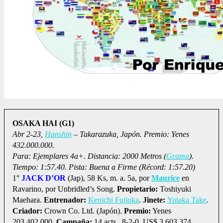
OSAKA HAI (G1)
Abr 2-23,
Hanshin
– Takarazuka, Japón. Premio: Yenes
432.000.000.
Para: Ejemplares 4a+. Distancia: 2000 Metros (
Grama
).
Tiempo: 1:57.40. Pista: Buena a Firme (Récord: 1:57.20)
1°
JACK D’OR
(Jap), 58 Ks, m. a. 5a, por
Maurice
en
Ravarino, por Unbridled’s Song.
Propietario:
Toshiyuki
Maehara.
Entrenador:
Kenichi Fujioka
.
Jinete:
Yutaka Take
.
Criador:
Crown Co. Ltd. (Japón).
Premio:
Yenes
203.402.000.
Campaña:
14 acts., 8-2-0, US$ 3.603.374.