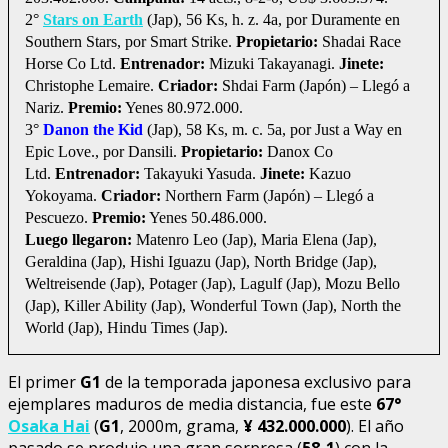
2°
Stars on Earth
(Jap), 56 Ks, h. z. 4a, por Duramente en
Southern Stars, por Smart Strike.
Propietario:
Shadai Race
Horse Co Ltd.
Entrenador:
Mizuki Takayanagi.
Jinete:
Christophe Lemaire.
Criador:
Shdai Farm (Japón) – Llegó a
Nariz.
Premio:
Yenes 80.972.000.
3°
Danon the Kid
(Jap), 58 Ks, m. c. 5a, por Just a Way en
Epic Love., por Dansili.
Propietario:
Danox Co
Ltd.
Entrenador:
Takayuki Yasuda.
Jinete:
Kazuo
Yokoyama.
Criador:
Northern Farm (Japón) – Llegó a
Pescuezo.
Premio:
Yenes 50.486.000.
Luego llegaron:
Matenro Leo (Jap), Maria Elena (Jap),
Geraldina (Jap), Hishi Iguazu (Jap), North Bridge (Jap),
Weltreisende (Jap), Potager (Jap), Lagulf (Jap), Mozu Bello
(Jap), Killer Ability (Jap), Wonderful Town (Jap), North the
World (Jap), Hindu Times (Jap).
El primer
G1
de la temporada japonesa exclusivo para
ejemplares maduros de media distancia, fue este
67°
Osaka Hai
(
G1
, 2000m, grama,
¥
432.000.000
). El año
pasado se produjo una gran sorpresa (
58-1
) con la