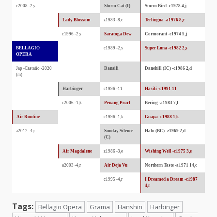
c2008 -2,s
Storm Cat (I)
Storm Bird -c1978 4,j
Lady Blossom
z1983 -8,c
Terlingua -a1976 8,c
c1996 -2,s
Saratoga Dew
Cormorant -c1974 5,j
BELLAGIO
c1989 -2,s
Super Luna -c1982 2,s
OPERA
Jap -Castaño -2020
Dansili
Danehill (IC) -c1986 2,d
(m)
Harbinger
c1996 -11
Hasili -c1991 11
c2006 -1,k
Penang Pearl
Bering -a1983 7,f
Air Routine
c1996 -1,k
Guapa -c1988 1,k
a2012 -4,r
Sunday Silence
Halo (BC) -z1969 2,d
(C)
Air Magdalene
z1986 -3,e
Wishing Well -c1975 3,e
a2003 -4,r
Air Deja Vu
Northern Taste -a1971 14,c
c1995 -4,r
I Dreamed a Dream -c1987
4,r
Tags:
Bellagio Opera
Grama
Hanshin
Harbinger