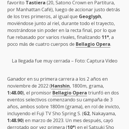
favorito
Tastiera
(20, Satono Crown en Partitura,
por Manhattan Café), luego de accionar justo detrás
de los tres primeros, al igual que
Geoglyph
,
moviéndose junto al riel, durante todo el trayecto,
mostrándose sin poder en la recta final, por lo que
fue rebasado por varios rivales, finalizando
11°
, a
poco más de cuatro cuerpos de
Bellagio Opera
.
La llegada fue muy cerrada – Foto: Captura Video
Ganador en su primera carrera a los 2 años en
noviembre de 2022 (
Hanshin
, 1800m, grama,
1:48.00
), el promisor
Bellagio Opera
triunfó en dos
eventos selectivos comenzando su campaña de 3
años, ambos sobre 1800m (grama), en rol de invicto,
incluyendo el Fuji TV Sho Spring S. (
G2
, Nakayama,
1:48.90
) en marzo de 2023. Un mes después, cayó
derrotado por vez primera (
10°
) en el Satsuki Sho