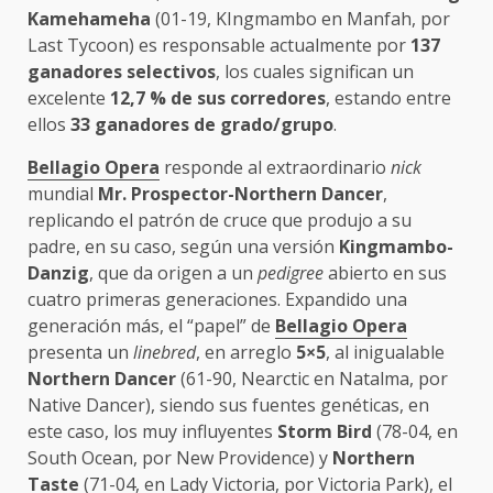
Kamehameha
(01-19, KIngmambo en Manfah, por
Last Tycoon) es responsable actualmente por
137
ganadores selectivos
, los cuales significan un
excelente
12,7 % de sus corredores
, estando entre
ellos
33 ganadores de grado/grupo
.
Bellagio Opera
responde al extraordinario
nick
mundial
Mr. Prospector-Northern Dancer
,
replicando el patrón de cruce que produjo a su
padre, en su caso, según una versión
Kingmambo-
Danzig
, que da origen a un
pedigree
abierto en sus
cuatro primeras generaciones. Expandido una
generación más, el “papel” de
Bellagio Opera
presenta un
linebred
, en arreglo
5×5
, al inigualable
Northern Dancer
(61-90, Nearctic en Natalma, por
Native Dancer), siendo sus fuentes genéticas, en
este caso, los muy influyentes
Storm Bird
(78-04, en
South Ocean, por New Providence) y
Northern
Taste
(71-04, en Lady Victoria, por Victoria Park), el