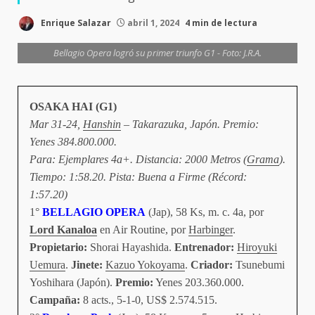
Enrique Salazar
abril 1, 2024
4 min de lectura
Bellagio Opera logró su primer triunfo G1 - Foto: J.R.A.
OSAKA HAI (G1)
Mar 31-24,
Hanshin
– Takarazuka, Japón. Premio:
Yenes 384.800.000.
Para: Ejemplares 4a+. Distancia: 2000 Metros (
Grama
).
Tiempo: 1:58.20. Pista: Buena a Firme (Récord:
1:57.20)
1°
BELLAGIO OPERA
(Jap), 58 Ks, m. c. 4a, por
Lord Kanaloa
en Air Routine, por
Harbinger
.
Propietario:
Shorai Hayashida.
Entrenador:
Hiroyuki
Uemura
.
Jinete:
Kazuo Yokoyama
.
Criador:
Tsunebumi
Yoshihara (Japón).
Premio:
Yenes 203.360.000.
Campaña:
8 acts., 5-1-0, US$ 2.574.515.