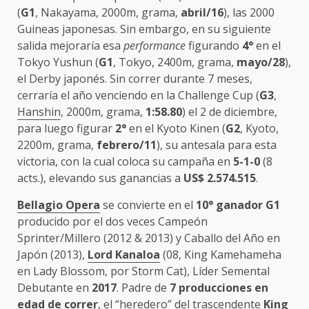
(
G1
, Nakayama, 2000m, grama,
abril/16
), las 2000
Guineas japonesas. Sin embargo, en su siguiente
salida mejoraría esa
performance
figurando
4°
en el
Tokyo Yushun (
G1
, Tokyo, 2400m, grama,
mayo/28
),
el Derby japonés. Sin correr durante 7 meses,
cerraría el año venciendo en la Challenge Cup (
G3
,
Hanshin
, 2000m, grama,
1:58.80
) el 2 de diciembre,
para luego figurar
2°
en el Kyoto Kinen (
G2
, Kyoto,
2200m, grama,
febrero/11
), su antesala para esta
victoria, con la cual coloca su campaña en
5-1-0
(8
acts.), elevando sus ganancias a
US$ 2.574.515
.
Bellagio Opera
se convierte en el
10° ganador G1
producido por el dos veces Campeón
Sprinter/Millero (2012 & 2013) y Caballo del Año en
Japón (2013),
Lord Kanaloa
(08, King Kamehameha
en Lady Blossom, por Storm Cat), Líder Semental
Debutante en
2017
. Padre de
7 producciones en
edad de correr
, el “heredero” del trascendente
King