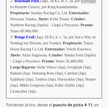
2°
Rousham Park
(Jap), 58 Ks, m. c. 5a, por
Harbinger
en Reinette Groove, por King Kamehameha.
Propietario:
Sunday Racing Co. Ltd.
Entrenador:
Hiroyasu Tanaka.
Jinete:
Keita Tosaki.
Criador:
Northern Racing (Japón) – Llegó a Pescuezo.
Premio:
Yenes 80.960.000.
3°
Rouge Eveil
(Jap), 56 Ks, h. c. 5a, por Just a Way en
Nothing but Dreams, por Frankel.
Propietario:
Tokyo
Horse Racing Co Ltd.
Entrenador:
Yoichi Kuroiwa.
Jinete:
Akira Sugawara.
Criador:
Shadai Farm (Japón)
– Llegó a Pescuezo.
Premio:
Yenes 50.480.000.
Luego llegaron:
Stella Veloce (Jap), Geoglyph (Jap),
Padaria (Jap), Stunning Rose (Jap), Catedral (Jap),
Epiphany (Jap), Tastiera (Jap), Hayayakko (Jap), Harper
(Jap), Mikki Gorgeous (Jap), Killer Ability (Jap),
Licancabur (Jap).
Partiendo al tiro, desde el
puesto de pista # 11
, en