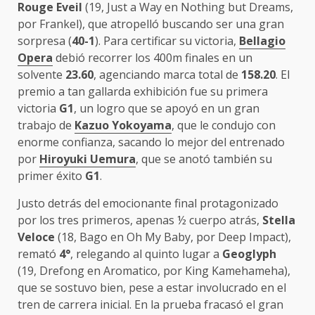
Rouge Eveil
(19, Just a Way en Nothing but Dreams,
por Frankel), que atropelló buscando ser una gran
sorpresa (
40-1
). Para certificar su victoria,
Bellagio
Opera
debió recorrer los 400m finales en un
solvente
23.60
, agenciando marca total de
158.20
. El
premio a tan gallarda exhibición fue su primera
victoria
G1
, un logro que se apoyó en un gran
trabajo de
Kazuo Yokoyama
, que le condujo con
enorme confianza, sacando lo mejor del entrenado
por
Hiroyuki Uemura
, que se anotó también su
primer éxito
G1
.
Justo detrás del emocionante final protagonizado
por los tres primeros, apenas ½ cuerpo atrás,
Stella
Veloce
(18, Bago en Oh My Baby, por Deep Impact),
remató
4°
, relegando al quinto lugar a
Geoglyph
(19, Drefong en Aromatico, por King Kamehameha),
que se sostuvo bien, pese a estar involucrado en el
tren de carrera inicial. En la prueba fracasó el gran