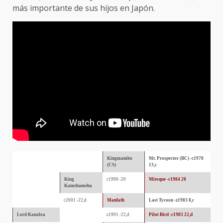
más importante de sus hijos en Japón.
Kingmambo
Mr. Prospector (BC) -c1970
(CS)
13,c
King
c1990 -20
Miesque -c1984 20
Kamehameha
c2001 -22,d
Manfath
Last Tycoon -z1983 8,c
Lord Kanaloa
z1991 -22,d
Pilot Bird -c1983 22,d