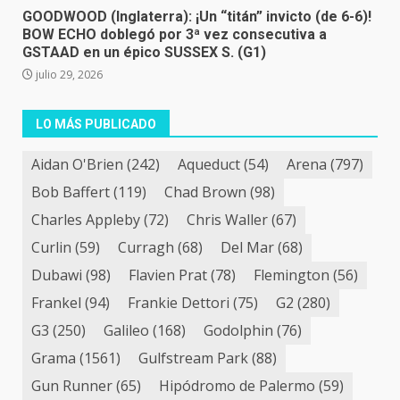
GOODWOOD (Inglaterra): ¡Un “titán” invicto (de 6-6)!
BOW ECHO doblegó por 3ª vez consecutiva a
GSTAAD en un épico SUSSEX S. (G1)
julio 29, 2026
LO MÁS PUBLICADO
Aidan O'Brien
(242)
Aqueduct
(54)
Arena
(797)
Bob Baffert
(119)
Chad Brown
(98)
Charles Appleby
(72)
Chris Waller
(67)
Curlin
(59)
Curragh
(68)
Del Mar
(68)
Dubawi
(98)
Flavien Prat
(78)
Flemington
(56)
Frankel
(94)
Frankie Dettori
(75)
G2
(280)
G3
(250)
Galileo
(168)
Godolphin
(76)
Grama
(1561)
Gulfstream Park
(88)
Gun Runner
(65)
Hipódromo de Palermo
(59)