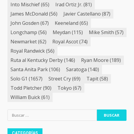
Into Mischief
(65)
Irad Ortiz Jr.
(81)
James McDonald
(56)
Javier Castellano
(87)
John Gosden
(67)
Keeneland
(65)
Longchamp
(56)
Meydan
(115)
Mike Smith
(57)
Newmarket
(62)
Royal Ascot
(74)
Royal Randwick
(56)
Ruta al Kentucky Derby
(146)
Ryan Moore
(189)
Santa Anita Park
(106)
Saratoga
(140)
Solo G1
(1657)
Street Cry
(69)
Tapit
(58)
Todd Pletcher
(90)
Tokyo
(67)
William Buick
(61)
Buscar:
CATEGORÍAS