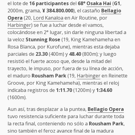
el lote de
16 participantes
del
68°
Osaka Hai
(
G1
,
2000m, grama,
¥
384.800.000
), el castaño
Bellagio
Opera
(20,
Lord Kanaloa
en Air Routine, por
Harbinger
) se fue a luchar desde el vamos,
colocándose en 2° lugar, sin darle ninguna libertad a
la veloz
Stunning Rose
(19, King Kamehameha en
Rosa Blanca, por Kurofune), mientras esta dejaba
parciales de
23.30
(400m) y
48.40
(800m); y luego
resistió el fuerte acoso que, desde la mitad del
trayecto, le impuso, por fuera de su línea de acción,
el maduro
Rousham Park
(19,
Harbinger
en Reinette
Groove, por King Kamehameha), mientras el reloj
indicaba registros de
1:11.70
(1200m) y
1:34.60
(1600m).
Aun así, tras desplazar a la puntea,
Bellagio Opera
tuvo resistencia suficiente para luchar durante toda
la recta final, conteniendo no sólo a
Rousham Park
,
sino también el feroz avance final de la madura