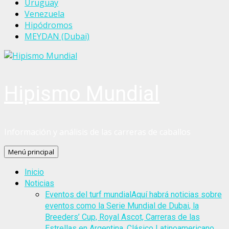
Uruguay
Venezuela
Hipódromos
MEYDAN (Dubai)
Hipismo Mundial
Información y análisis de las carreras de caballos
Menú principal
Inicio
Noticias
Eventos del turf mundial
Aquí habrá noticias sobre
eventos como la Serie Mundial de Dubai, la
Breeders’ Cup, Royal Ascot, Carreras de las
Estrellas en Argentina, Clásico Latinoamericano