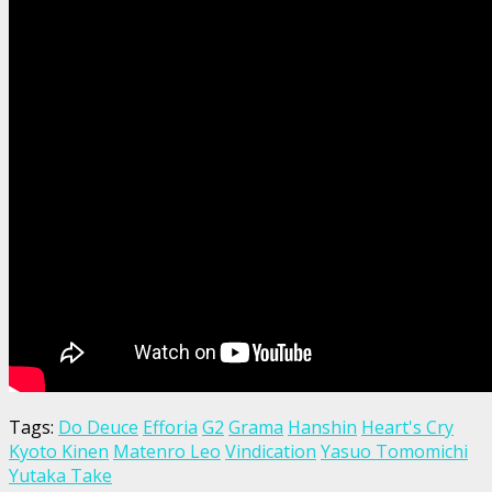
Tags:
Do Deuce
Efforia
G2
Grama
Hanshin
Heart's Cry
Kyoto Kinen
Matenro Leo
Vindication
Yasuo Tomomichi
Yutaka Take