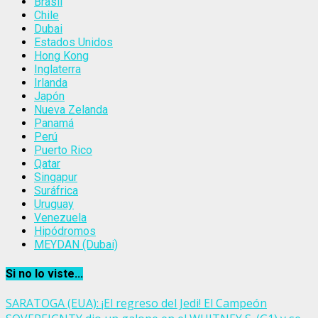
Brasil
Chile
Dubai
Estados Unidos
Hong Kong
Inglaterra
Irlanda
Japón
Nueva Zelanda
Panamá
Perú
Puerto Rico
Qatar
Singapur
Suráfrica
Uruguay
Venezuela
Hipódromos
MEYDAN (Dubai)
Si no lo viste...
SARATOGA (EUA): ¡El regreso del Jedi! El Campeón