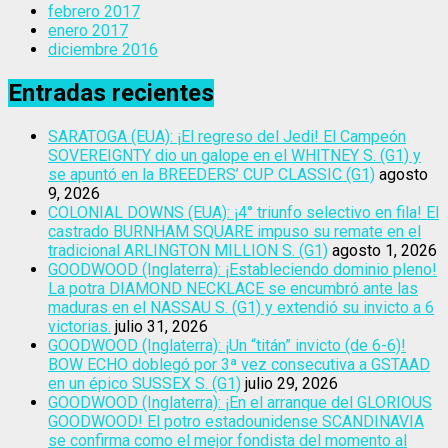
febrero 2017
enero 2017
diciembre 2016
Entradas recientes
SARATOGA (EUA): ¡El regreso del Jedi! El Campeón
SOVEREIGNTY dio un galope en el WHITNEY S. (G1) y
se apuntó en la BREEDERS’ CUP CLASSIC (G1)
agosto
9, 2026
COLONIAL DOWNS (EUA): ¡4° triunfo selectivo en fila! El
castrado BURNHAM SQUARE impuso su remate en el
tradicional ARLINGTON MILLION S. (G1)
agosto 1, 2026
GOODWOOD (Inglaterra): ¡Estableciendo dominio pleno!
La potra DIAMOND NECKLACE se encumbró ante las
maduras en el NASSAU S. (G1) y extendió su invicto a 6
victorias.
julio 31, 2026
GOODWOOD (Inglaterra): ¡Un “titán” invicto (de 6-6)!
BOW ECHO doblegó por 3ª vez consecutiva a GSTAAD
en un épico SUSSEX S. (G1)
julio 29, 2026
GOODWOOD (Inglaterra): ¡En el arranque del GLORIOUS
GOODWOOD! El potro estadounidense SCANDINAVIA
se confirma como el mejor fondista del momento al