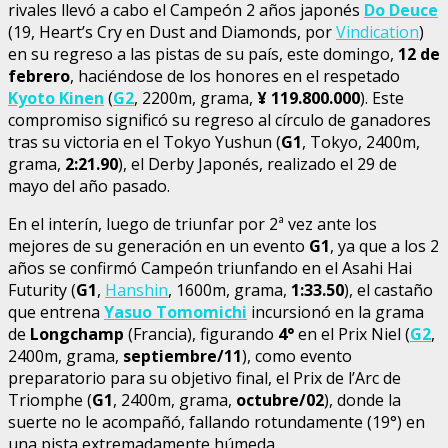
rivales llevó a cabo el Campeón 2 años japonés
Do Deuce
(19, Heart’s Cry en Dust and Diamonds, por
Vindication
)
en su regreso a las pistas de su país, este domingo,
12 de
febrero
, haciéndose de los honores en el respetado
Kyoto Kinen
(
G2
, 2200m, grama,
¥
119.800.000
). Este
compromiso significó su regreso al círculo de ganadores
tras su victoria en el Tokyo Yushun (
G1
, Tokyo, 2400m,
grama,
2:21.90
), el Derby Japonés, realizado el 29 de
mayo del año pasado.
En el interín, luego de triunfar por 2ª vez ante los
mejores de su generación en un evento
G1
, ya que a los 2
años se confirmó Campeón triunfando en el Asahi Hai
Futurity (
G1
,
Hanshin
, 1600m, grama,
1:33.50
), el castaño
que entrena
Yasuo Tomomichi
incursionó en la grama
de
Longchamp
(Francia), figurando
4°
en el Prix Niel (
G2
,
2400m, grama,
septiembre/11
), como evento
preparatorio para su objetivo final, el Prix de l’Arc de
Triomphe (
G1
, 2400m, grama,
octubre/02
), donde la
suerte no le acompañó, fallando rotundamente (19°) en
una pista extremadamente húmeda.