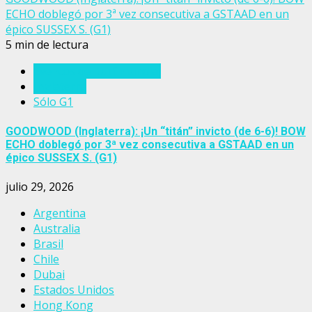
ECHO doblegó por 3ª vez consecutiva a GSTAAD en un
épico SUSSEX S. (G1)
5 min de lectura
Eventos del turf mundial
Inglaterra
Sólo G1
GOODWOOD (Inglaterra): ¡Un “titán” invicto (de 6-6)! BOW
ECHO doblegó por 3ª vez consecutiva a GSTAAD en un
épico SUSSEX S. (G1)
julio 29, 2026
Argentina
Australia
Brasil
Chile
Dubai
Estados Unidos
Hong Kong