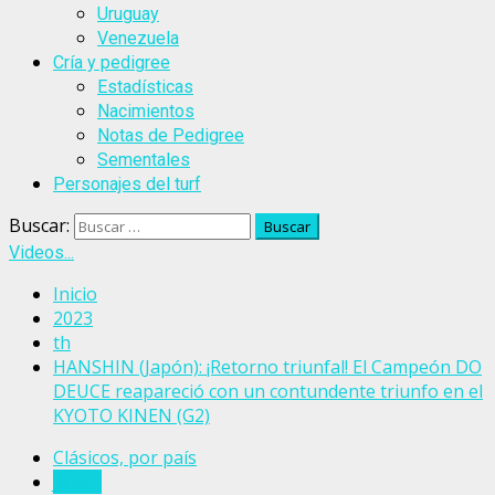
Uruguay
Venezuela
Cría y pedigree
Estadísticas
Nacimientos
Notas de Pedigree
Sementales
Personajes del turf
Buscar:
Videos...
Inicio
2023
th
HANSHIN (Japón): ¡Retorno triunfal! El Campeón DO
DEUCE reapareció con un contundente triunfo en el
KYOTO KINEN (G2)
Clásicos, por país
Japón