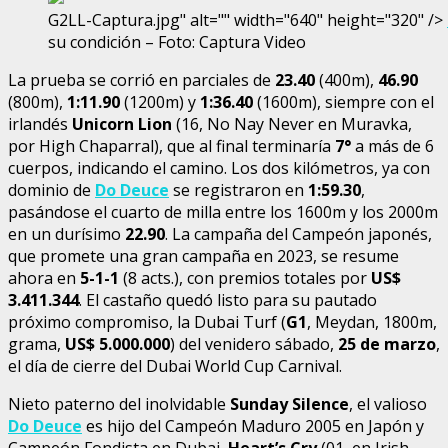
G2LL-Captura.jpg" alt="" width="640" height="320" />
su condición – Foto: Captura Video
La prueba se corrió en parciales de
23.40
(400m),
46.90
(800m),
1:11.90
(1200m) y
1:36.40
(1600m), siempre con el
irlandés
Unicorn Lion
(16, No Nay Never en Muravka,
por High Chaparral), que al final terminaría
7°
a más de 6
cuerpos, indicando el camino. Los dos kilómetros, ya con
dominio de
Do Deuce
se registraron en
1:59.30
,
pasándose el cuarto de milla entre los 1600m y los 2000m
en un durísimo
22.90
. La campaña del Campeón japonés,
que promete una gran campaña en 2023, se resume
ahora en
5-1-1
(8 acts.), con premios totales por
US$
3.411.344
. El castaño quedó listo para su pautado
próximo compromiso, la Dubai Turf (
G1
, Meydan, 1800m,
grama,
US$ 5.000.000
) del venidero sábado,
25 de marzo
,
el día de cierre del Dubai World Cup Carnival.
Nieto paterno del inolvidable
Sunday Silence
, el valioso
Do Deuce
es hijo del Campeón Maduro 2005 en Japón y
Campeón Fondista en Dubai,
Heart’s Cry
(01, en Irish