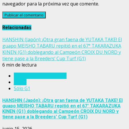
navegador para la próxima vez que comente.
Relacionadas
HANSHIN (Japón): ¡Otra gran faena de YUTAKA TAKE! El
guapo MEISHO TABARU repitió en el 67° TAKARAZUKA
KINEN (G1) doblegando al Campeón CROIX DU NORD y
tiene pase a la Breeders’ Cup Turf (G1)
6 min de lectura
Eventos del turf mundial
Japón
Sólo G1
HANSHIN (Japón): ¡Otra gran faena de YUTAKA TAKE! El
guapo MEISHO TABARU repitió en el 67° TAKARAZUKA
KINEN (G1) doblegando al Campeón CROIX DU NORD y
tiene pase a la Breeders’ Cup Turf (G1)
junio 15, 2026