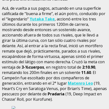
Acá, de vuelta a sus pagos, actuando en una superficie
calificada de “buena a firme”, el aún potro, conducido por
el “legendario”
Yutaka Take
, accionó entre los tres
últimos durante los primeros 1200m de carrera,
mostrando desde entonces un sostenido avance,
accionando afuera de todos sus rivales, que le llevó a
girar la última curva, con tan sólo cuatro rivales por
delante. Así, al entrar a la recta final, inició un mortífero
remate que dejó, prácticamente, parados a sus rivales,
escapándose de forma virtuosa, apenas sintió el primer
estímulo del látigo con mano derecha. Cruzó la meta con
ventaja de
3-½cuerpos
, en registro total de
2:10.90
,
rematando los 200m finales en un solvente
11.60
. El
Campeón fue escoltado por dos compañeros de
generación, entrando en el 2° lugar
Matenro Leo
(19,
Heart’s Cry en Saratoga Venus, por Brian’s Time), apenas
pescuezo por delante de
Pradaria
(19, Deep Impact en
Chasse’ Roll, por Kurofune).