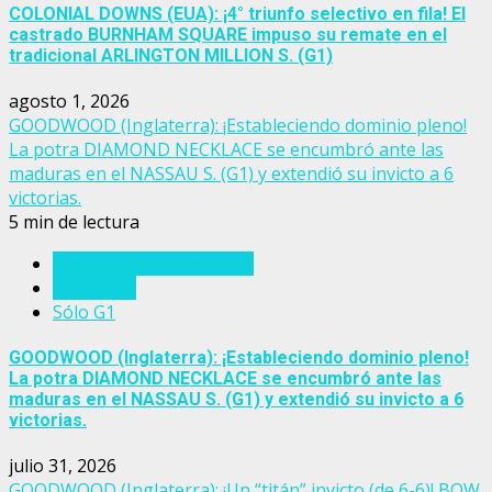
COLONIAL DOWNS (EUA): ¡4° triunfo selectivo en fila! El
castrado BURNHAM SQUARE impuso su remate en el
tradicional ARLINGTON MILLION S. (G1)
agosto 1, 2026
GOODWOOD (Inglaterra): ¡Estableciendo dominio pleno!
La potra DIAMOND NECKLACE se encumbró ante las
maduras en el NASSAU S. (G1) y extendió su invicto a 6
victorias.
5 min de lectura
Eventos del turf mundial
Inglaterra
Sólo G1
GOODWOOD (Inglaterra): ¡Estableciendo dominio pleno!
La potra DIAMOND NECKLACE se encumbró ante las
maduras en el NASSAU S. (G1) y extendió su invicto a 6
victorias.
julio 31, 2026
GOODWOOD (Inglaterra): ¡Un “titán” invicto (de 6-6)! BOW