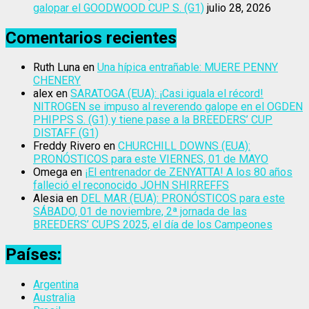
galopar el GOODWOOD CUP S. (G1)
julio 28, 2026
Comentarios recientes
Ruth Luna
en
Una hípica entrañable: MUERE PENNY
CHENERY
alex
en
SARATOGA (EUA): ¡Casi iguala el récord!
NITROGEN se impuso al reverendo galope en el OGDEN
PHIPPS S. (G1) y tiene pase a la BREEDERS’ CUP
DISTAFF (G1)
Freddy Rivero
en
CHURCHILL DOWNS (EUA):
PRONÓSTICOS para este VIERNES, 01 de MAYO
Omega
en
¡El entrenador de ZENYATTA! A los 80 años
falleció el reconocido JOHN SHIRREFFS
Alesia
en
DEL MAR (EUA): PRONÓSTICOS para este
SÁBADO, 01 de noviembre, 2ª jornada de las
BREEDERS’ CUPS 2025, el día de los Campeones
Países:
Argentina
Australia