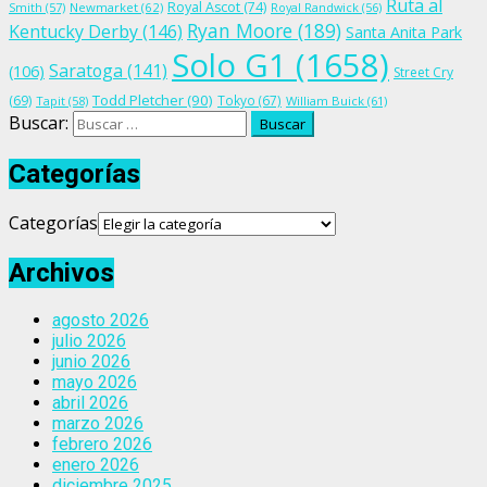
Ruta al
Royal Ascot
(74)
Smith
(57)
Newmarket
(62)
Royal Randwick
(56)
Ryan Moore
(189)
Kentucky Derby
(146)
Santa Anita Park
Solo G1
(1658)
Saratoga
(141)
(106)
Street Cry
Todd Pletcher
(90)
(69)
Tokyo
(67)
Tapit
(58)
William Buick
(61)
Buscar:
Categorías
Categorías
Archivos
agosto 2026
julio 2026
junio 2026
mayo 2026
abril 2026
marzo 2026
febrero 2026
enero 2026
diciembre 2025