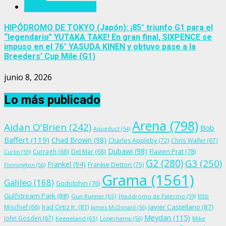
Personajes del turf
HIPÓDROMO DE TOKYO (Japón): ¡85° triunfo G1 para el
“legendario” YUTAKA TAKE! En gran final, SIXPENCE se
impuso en el 76° YASUDA KINEN y obtuvo pase a la
Breeders’ Cup Mile (G1)
junio 8, 2026
Lo más publicado
Arena
(798)
Aidan O'Brien
(242)
Bob
Aqueduct
(54)
Baffert
(119)
Chad Brown
(98)
Charles Appleby
(72)
Chris Waller
(67)
Dubawi
(98)
Flavien Prat
(78)
Curragh
(68)
Del Mar
(68)
Curlin
(59)
G2
(280)
G3
(250)
Frankel
(94)
Frankie Dettori
(75)
Flemington
(56)
Grama
(1561)
Galileo
(168)
Godolphin
(76)
Gulfstream Park
(88)
Into
Gun Runner
(65)
Hipódromo de Palermo
(59)
Irad Ortiz Jr.
(81)
Javier Castellano
(87)
Mischief
(66)
James McDonald
(56)
Meydan
(115)
John Gosden
(67)
Keeneland
(65)
Longchamp
(56)
Mike