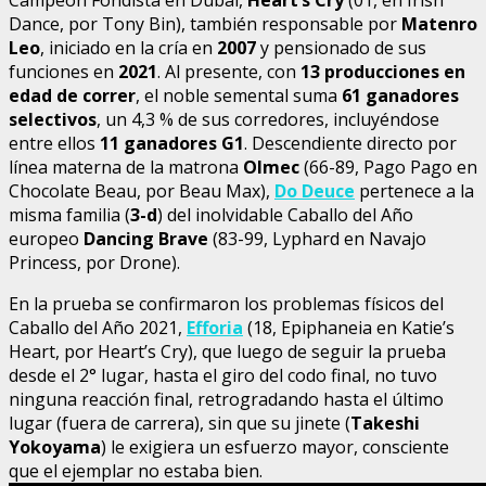
Dance, por Tony Bin), también responsable por
Matenro
Leo
, iniciado en la cría en
2007
y pensionado de sus
funciones en
2021
. Al presente, con
13 producciones en
edad de correr
, el noble semental suma
61 ganadores
selectivos
, un 4,3 % de sus corredores, incluyéndose
entre ellos
11 ganadores G1
. Descendiente directo por
línea materna de la matrona
Olmec
(66-89, Pago Pago en
Chocolate Beau, por Beau Max),
Do Deuce
pertenece a la
misma familia (
3-d
) del inolvidable Caballo del Año
europeo
Dancing Brave
(83-99, Lyphard en Navajo
Princess, por Drone).
En la prueba se confirmaron los problemas físicos del
Caballo del Año 2021,
Efforia
(18, Epiphaneia en Katie’s
Heart, por Heart’s Cry), que luego de seguir la prueba
desde el 2° lugar, hasta el giro del codo final, no tuvo
ninguna reacción final, retrogradando hasta el último
lugar (fuera de carrera), sin que su jinete (
Takeshi
Yokoyama
) le exigiera un esfuerzo mayor, consciente
que el ejemplar no estaba bien.