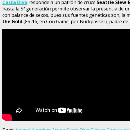
Casta Diva
responde a un patrón de cruce
Seattle Slew-
hasta la 5ª generación permite observar la presencia de u
con balance de sexos, pues sus fuentes genéticas son, la
the Gold
(85-16, en Con Game, por Buckpasser), padre de 
Tags:
Animal Kingdom
Arena
Casta Diva
Clásico Constituci