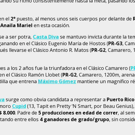
antando su ritmo consistentemente hasta la meta, pasando l
en el
2°
puesto, al menos unos seis cuerpos por delante de
e
Anaila Mariel
en esta ocasión.
ese a ser potra,
Casta Diva
se mantuvo invicta durante la t
o ganando en el Clásico Eugenio María de Hostos (
PR-G3
, Cam
és llevarse el Clásico Antonio R. Matos (
PR-G2
, Camarero, 
ues a los 2 años fue la triunfadora en el Clásico Camarero (
P
 en el Clásico Ramón Llobet (
PR-G2
, Camarero, 1200m, arena
rdilla que entrena
Máximo Gómez
mantiene un magnífico r
va
surge como obvia candidata a representar a
Puerto Rico
l moro
Cupid
(13, Tapit en Pretty ‘N Smart, por Beau Genius
$ 8.000
. Padre de
5 producciones en edad de correr
, al se
stando entre ellos
4 ganadores de grado/grupo
, sin consi