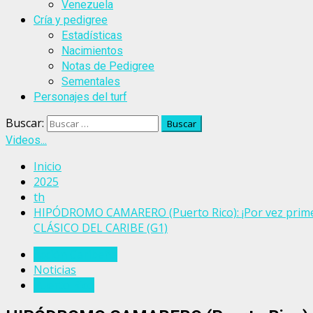
Venezuela
Cría y pedigree
Estadísticas
Nacimientos
Notas de Pedigree
Sementales
Personajes del turf
Buscar:
Videos...
Inicio
2025
th
HIPÓDROMO CAMARERO (Puerto Rico): ¡Por vez primer
CLÁSICO DEL CARIBE (G1)
Acción Caribeña
Noticias
Puerto Rico