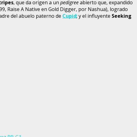
tripes
, que da origen a un
pedigree
abierto que, expandido
99, Raise A Native en Gold Digger, por Nashua), logrado
madre del abuelo paterno de
Cupid
; y el influyente
Seeking
mez
PR-G1