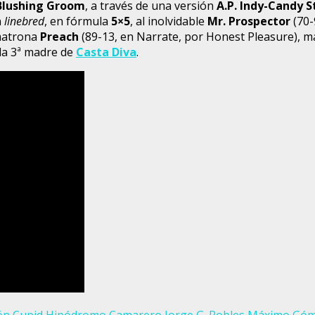
Blushing Groom
, a través de una versión
A.P. Indy-Candy S
n
linebred
, en fórmula
5×5
, al inolvidable
Mr. Prospector
(70-
 matrona
Preach
(89-13, en Narrate, por Honest Pleasure), 
la 3ª madre de
Casta Diva
.
ón
Cupid
Hipódromo Camarero
Jorge G. Robles
Máximo Gó