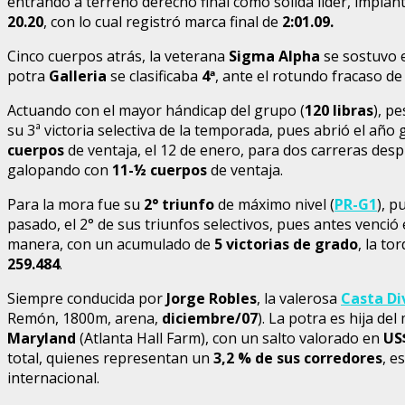
entrando a terreno derecho final como sólida líder, impl
20.20
, con lo cual registró marca final de
2:01.09.
Cinco cuerpos atrás, la veterana
Sigma Alpha
se sostuvo 
potra
Galleria
se clasificaba
4
ª
, ante el rotundo fracaso d
Actuando con el mayor hándicap del grupo (
120 libras
), p
su 3ª victoria selectiva de la temporada, pues abrió el añ
cuerpos
de ventaja, el 12 de enero, para dos carreras despu
galopando con
11-½ cuerpos
de ventaja.
Para la mora fue su
2° triunfo
de máximo nivel (
PR-G1
), p
pasado, el 2° de sus triunfos selectivos, pues antes venció
manera, con un acumulado de
5 victorias de grado
, la to
259.484
.
Siempre conducida por
Jorge Robles
, la valerosa
Casta Di
Remón, 1800m, arena,
diciembre/07
). La potra es hija de
Maryland
(Atlanta Hall Farm), con un salto valorado en
US
total, quienes representan un
3,2 % de sus corredores
, e
internacional.