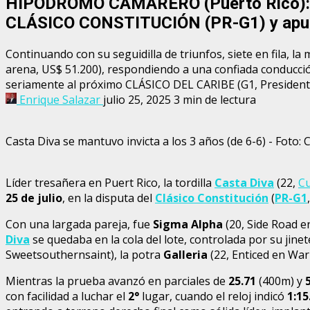
HIPÓDROMO CAMARERO (Puerto Rico): ¡Po
CLÁSICO CONSTITUCIÓN (PR-G1) y apun
Continuando con su seguidilla de triunfos, siete en fila
arena, US$ 51.200), respondiendo a una confiada conducc
seriamente al próximo CLÁSICO DEL CARIBE (G1, President
Enrique Salazar
julio 25, 2025
3 min de lectura
Casta Diva se mantuvo invicta a los 3 años (de 6-6) - Foto:
Líder tresañera en Puert Rico, la tordilla
Casta Diva
(22,
C
25 de julio
, en la disputa del
Clásico Constitución
(
PR-G1
Con una largada pareja, fue
Sigma Alpha
(20, Side Road e
Diva
se quedaba en la cola del lote, controlada por su jine
Sweetsouthernsaint), la potra
Galleria
(22, Enticed en War
Mientras la prueba avanzó en parciales de
25.71
(400m) y
con facilidad a luchar el
2°
lugar, cuando el reloj indicó
1:15