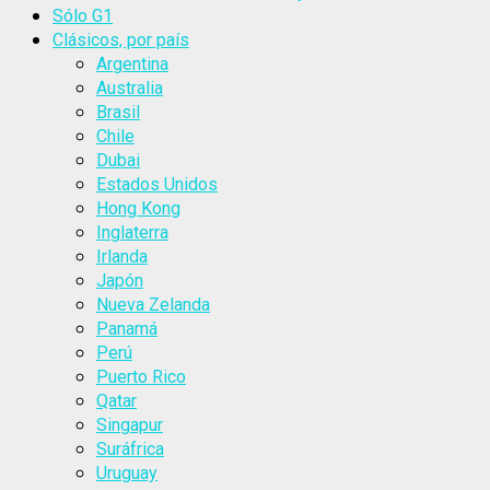
Sólo G1
Clásicos, por país
Argentina
Australia
Brasil
Chile
Dubai
Estados Unidos
Hong Kong
Inglaterra
Irlanda
Japón
Nueva Zelanda
Panamá
Perú
Puerto Rico
Qatar
Singapur
Suráfrica
Uruguay