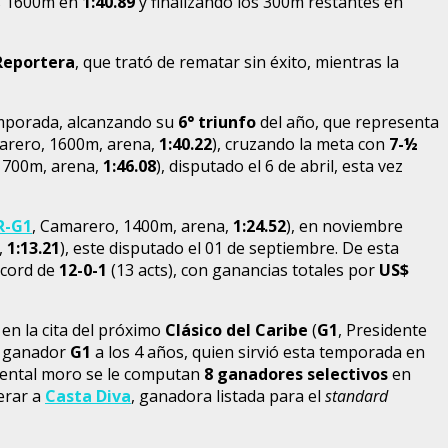
os 1600m en
1:40.89
y finalizando los 300m restantes en
Reportera
, que trató de rematar sin éxito, mientras la
emporada, alcanzando su
6° triunfo
del año, que representa
arero, 1600m, arena,
1:40.22
), cruzando la meta con
7-½
1700m, arena,
1:46.08
), disputado el 6 de abril, esta vez
R-G1
, Camarero, 1400m, arena,
1:24.52
), en noviembre
,
1:13.21
), este disputado el 01 de septiembre. De esta
écord de
12-0-1
(13 acts), con ganancias totales por
US$
en la cita del próximo
Clásico del Caribe
(
G1
, Presidente
), ganador
G1
a los 4 años, quien sirvió esta temporada en
mental moro se le computan
8 ganadores selectivos
en
derar a
Casta Diva
, ganadora listada para el
standard