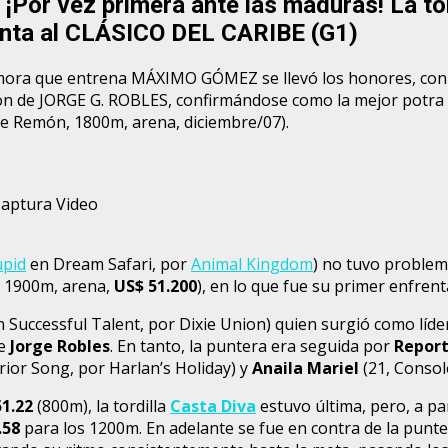
r vez primera ante las maduras! La tor
ta al CLÁSICO DEL CARIBE (G1)
, la mora que entrena MÁXIMO GÓMEZ se llevó los honores, c
ión de JORGE G. ROBLES, confirmándose como la mejor potra
e Remón, 1800m, arena, diciembre/07).
 Captura Video
upid
en Dream Safari, por
Animal Kingdom
) no tuvo problem
, 1900m, arena,
US$ 51.200
), en lo que fue su primer enfre
n Successful Talent, por Dixie Union) quien surgió como líde
te
Jorge Robles
. En tanto, la puntera era seguida por
Repor
rior Song, por Harlan’s Holiday) y
Anaila Mariel
(21, Consol
51.22
(800m), la tordilla
Casta Diva
estuvo última, pero, a p
.58
para los 1200m. En adelante se fue en contra de la puntera