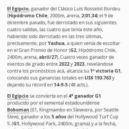
El Egipcio
, ganador del Clásico Luis Rosselot Bordeu
(
Hipódromo Chile
, 2000m, arena,
2:01.34
) el 9 de
diciembre pasado, fue derrotado en sus siguientes
cuatro salidas, las cuatro que tenía este año,
habiendo sido derrotado en las tres últimas,
precisamente, por
Yashua
, a quien venía de escoltar
en el Gran Premio de Honor (
G2
, Hipódromo Chile,
2400m, arena,
abril/27
). Cuatro veces ganador de
eventos de grado entre
2022
y
2023
, revelándose
contra los pronósticos acá, alcanza su
1
ª
victoria G1
,
colocando sus ganancias totales en
US$ 193.763
y
dejando su récord en
14-9-5
(48 acts.).
El Egipcio
se convierte en el
4° ganador G1
producido por el semental estadounidense
Boboman
(01, Kingmambo en Slewvera, por Seattle
Slew), ganador a los
5 años
del Hollywood Turf Cup
S. (
G1
, Hollywood Park, 2400m, grama) y a la fecha,