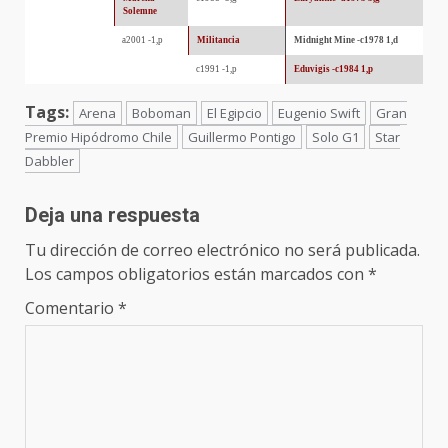
Solemne
a2001 -1,p
Militancia
Midnight Mine -c1978 1,d
c1991 -1,p
Eduvigis -c1984 1,p
Tags:
Arena
Boboman
El Egipcio
Eugenio Swift
Gran
Premio Hipódromo Chile
Guillermo Pontigo
Solo G1
Star
Dabbler
Deja una respuesta
Tu dirección de correo electrónico no será publicada.
Los campos obligatorios están marcados con
*
Comentario
*