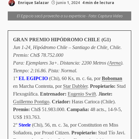
Enrique Salazar
junio 1, 2024
4 min de lectura
El Egipcio sacó provecho a su experticia - Foto: Captura Video
GRAN PREMIO HIPÓDROMO CHILE (G1)
Jun 1-24, Hipódromo Chile – Santiago de Chile, Chile.
Premio: Chi$ 78.752.000
Para: Ejemplares 3a+. Distancia: 2200 Metros (
Arena
).
Tiempo: 2:16.86. Pista: Normal.
1°
EL EGIPCIO
(Chi), 60 Ks, m. c. 6a, por
Boboman
en Marcha Contenta, por
Star Dabbler
.
Propietario:
Stud
Flexográfica.
Entrenador:
Eugenio Swift
.
Jinete:
Guillermo Pontigo
.
Criador:
Haras Carioca (Chile).
Premio:
Chi$ 51.983.000.
Campaña:
48 acts., 14-9-5,
US$ 193.763.
2°
Steele
(Chi), 56, m. c. 3a, por Constitution en Miss
Soñadora, por Proud Citizen.
Propietario:
Stud Tío Javi.