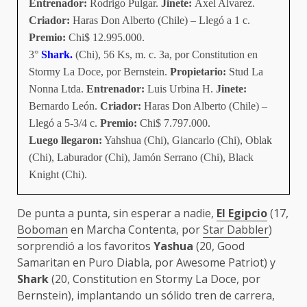
Entrenador:
Rodrigo Pulgar.
Jinete:
Axel Alvarez.
Criador:
Haras Don Alberto (Chile) – Llegó a 1 c.
Premio:
Chi$ 12.995.000.
3°
Shark.
(Chi), 56 Ks, m. c. 3a, por Constitution en
Stormy La Doce, por Bernstein.
Propietario:
Stud La
Nonna Ltda.
Entrenador:
Luis Urbina H.
Jinete:
Bernardo León.
Criador:
Haras Don Alberto (Chile) –
Llegó a 5-3/4 c.
Premio:
Chi$ 7.797.000.
Luego llegaron:
Yahshua (Chi), Giancarlo (Chi), Oblak
(Chi), Laburador (Chi), Jamón Serrano (Chi), Black
Knight (Chi).
De punta a punta, sin esperar a nadie,
El Egipcio
(17,
Boboman
en Marcha Contenta, por
Star Dabbler
)
sorprendió a los favoritos
Yashua
(20, Good
Samaritan en Puro Diabla, por Awesome Patriot) y
Shark
(20, Constitution en Stormy La Doce, por
Bernstein), implantando un sólido tren de carrera,