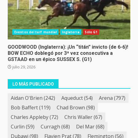
Eventos del turf mundial
Inglaterra
Sólo G1
GOODWOOD (Inglaterra): ¡Un “titán” invicto (de 6-6)!
BOW ECHO doblegó por 3ª vez consecutiva a
GSTAAD en un épico SUSSEX S. (G1)
julio 29, 2026
LO MÁS PUBLICADO
Aidan O'Brien
(242)
Aqueduct
(54)
Arena
(797)
Bob Baffert
(119)
Chad Brown
(98)
Charles Appleby
(72)
Chris Waller
(67)
Curlin
(59)
Curragh
(68)
Del Mar
(68)
Dubawi
(98)
Flavien Prat
(78)
Flemington
(56)