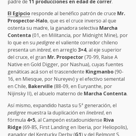
padre de
11 producciones en edad de correr
.
El Egipcio
responde al benéfico patrón de cruce
Mr.
Prospector-Halo
, que es el cruce inverso al que
ostenta su madre, la ganadora selectiva
Marcha
Contenta
(01, en Militancia, por Midnight Mine), por
lo que en su
pedigree
el valiente corredor chileno
presenta un
inbred
, en arreglo
3×4
, al eje superior
del cruce, el gran
Mr. Prospector
(70-99, Raise A
Native en Gold Digger, por Nashua), cuyas fuentes
genáticas acá son el trascendente
Kingmanbo
(90-
16, en Miesque, por Nureyev) y el efectivo semental
en Chile,
Bakerville
(88-09, en Euryanthe, por
Nijinsky II), el abuelo materno de
Marcha Contenta
.
Así mismo, expandido hasta su 5ª generación, el
pedigree
muestra la duplicación en
linebred
, en
fórmula
4×5
, al Campeón estadounidense
Riva
Ridge
(69-85, First Landing en Iberia, por Heliopolis),
ganador del Kentucky Derby (
G1
) y del Belmont S.