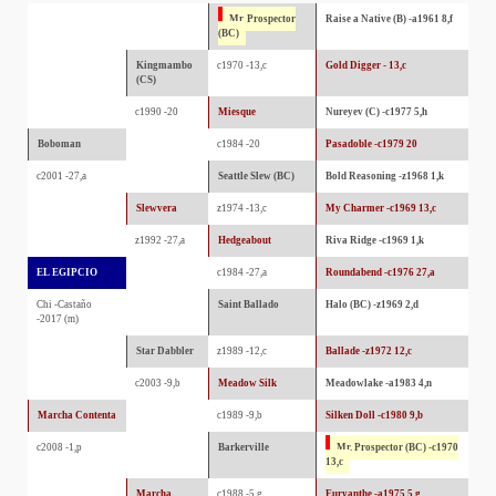
Mr. Prospector
Raise a Native (B) -a1961 8,f
(BC)
Kingmambo
c1970 -13,c
Gold Digger - 13,c
(CS)
c1990 -20
Miesque
Nureyev (C) -c1977 5,h
Boboman
c1984 -20
Pasadoble -c1979 20
c2001 -27,a
Seattle Slew (BC)
Bold Reasoning -z1968 1,k
Slewvera
z1974 -13,c
My Charmer -c1969 13,c
z1992 -27,a
Hedgeabout
Riva Ridge -c1969 1,k
EL EGIPCIO
c1984 -27,a
Roundabend -c1976 27,a
Chi -Castaño
Saint Ballado
Halo (BC) -z1969 2,d
-2017 (m)
Star Dabbler
z1989 -12,c
Ballade -z1972 12,c
c2003 -9,b
Meadow Silk
Meadowlake -a1983 4,n
Marcha Contenta
c1989 -9,b
Silken Doll -c1980 9,b
c2008 -1,p
Barkerville
Mr. Prospector (BC) -c1970
13,c
Marcha
c1988 -5,g
Euryanthe -a1975 5,g