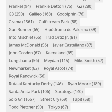
Frankel
(94)
Frankie Dettori
(75)
G2
(280)
G3
(250)
Galileo
(168)
Godolphin
(76)
Grama
(1561)
Gulfstream Park
(88)
Gun Runner
(65)
Hipódromo de Palermo
(59)
Into Mischief
(65)
Irad Ortiz Jr.
(81)
James McDonald
(56)
Javier Castellano
(87)
John Gosden
(67)
Keeneland
(65)
Longchamp
(56)
Meydan
(115)
Mike Smith
(57)
Newmarket
(62)
Royal Ascot
(74)
Royal Randwick
(56)
Ruta al Kentucky Derby
(146)
Ryan Moore
(189)
Santa Anita Park
(106)
Saratoga
(140)
Solo G1
(1657)
Street Cry
(69)
Tapit
(58)
Todd Pletcher
(90)
Tokyo
(67)