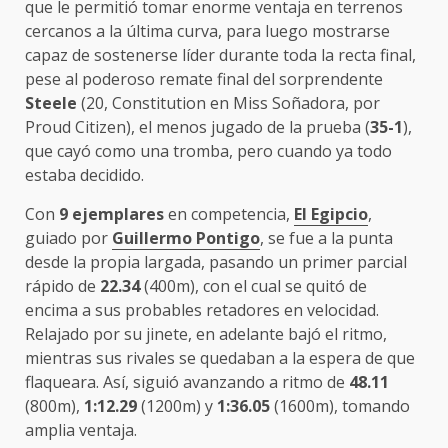
que le permitió tomar enorme ventaja en terrenos
cercanos a la última curva, para luego mostrarse
capaz de sostenerse líder durante toda la recta final,
pese al poderoso remate final del sorprendente
Steele
(20, Constitution en Miss Soñadora, por
Proud Citizen), el menos jugado de la prueba (
35-1
),
que cayó como una tromba, pero cuando ya todo
estaba decidido.
Con
9 ejemplares
en competencia,
El Egipcio
,
guiado por
Guillermo Pontigo
, se fue a la punta
desde la propia largada, pasando un primer parcial
rápido de
22.34
(400m), con el cual se quitó de
encima a sus probables retadores en velocidad.
Relajado por su jinete, en adelante bajó el ritmo,
mientras sus rivales se quedaban a la espera de que
flaqueara. Así, siguió avanzando a ritmo de
48.11
(800m),
1:12.29
(1200m) y
1:36.05
(1600m), tomando
amplia ventaja.