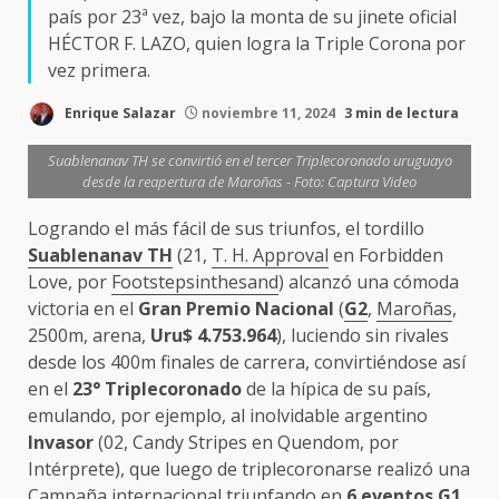
país por 23ª vez, bajo la monta de su jinete oficial
HÉCTOR F. LAZO, quien logra la Triple Corona por
vez primera.
Enrique Salazar
noviembre 11, 2024
3 min de lectura
Suablenanav TH se convirtió en el tercer Triplecoronado uruguayo
desde la reapertura de Maroñas - Foto: Captura Video
Logrando el más fácil de sus triunfos, el tordillo
Suablenanav TH
(21,
T. H. Approval
en Forbidden
Love, por
Footstepsinthesand
) alcanzó una cómoda
victoria en el
Gran Premio Nacional
(
G2
,
Maroñas
,
2500m, arena,
Uru$ 4.753.964
), luciendo sin rivales
desde los 400m finales de carrera, convirtiéndose así
en el
23°
Triplecoronado
de la hípica de su país,
emulando, por ejemplo, al inolvidable argentino
Invasor
(02, Candy Stripes en Quendom, por
Intérprete), que luego de triplecoronarse realizó una
Campaña internacional triunfando en
6 eventos G1
,