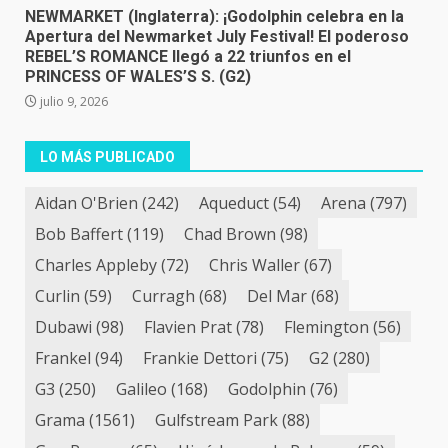
NEWMARKET (Inglaterra): ¡Godolphin celebra en la
Apertura del Newmarket July Festival! El poderoso
REBEL’S ROMANCE llegó a 22 triunfos en el
PRINCESS OF WALES’S S. (G2)
julio 9, 2026
LO MÁS PUBLICADO
Aidan O'Brien
(242)
Aqueduct
(54)
Arena
(797)
Bob Baffert
(119)
Chad Brown
(98)
Charles Appleby
(72)
Chris Waller
(67)
Curlin
(59)
Curragh
(68)
Del Mar
(68)
Dubawi
(98)
Flavien Prat
(78)
Flemington
(56)
Frankel
(94)
Frankie Dettori
(75)
G2
(280)
G3
(250)
Galileo
(168)
Godolphin
(76)
Grama
(1561)
Gulfstream Park
(88)