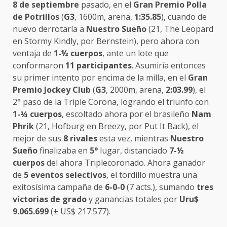
8 de septiembre
pasado, en el
Gran Premio Polla
de Potrillos
(
G3
, 1600m, arena,
1:35.85
), cuando de
nuevo derrotaría a
Nuestro Sueño
(21, The Leopard
en Stormy Kindly, por Bernstein), pero ahora con
ventaja de
1-½ cuerpos
, ante un lote que
conformaron
11 participantes
. Asumiría entonces
su primer intento por encima de la milla, en el
Gran
Premio Jockey Club
(
G3
, 2000m, arena,
2:03.99
), el
2° paso de la Triple Corona, logrando el triunfo con
1-¾ cuerpos
, escoltado ahora por el brasileño
Nam
Phrik
(21, Hofburg en Breezy, por Put It Back), el
mejor de sus
8 rivales
esta vez, mientras
Nuestro
Sueño
finalizaba en
5°
lugar, distanciado
7-½
cuerpos
del ahora Triplecoronado. Ahora ganador
de
5 eventos selectivos
, el tordillo muestra una
exitosísima campaña de
6-0-0
(7 acts.), sumando
tres
victorias de grado
y ganancias totales por
Uru$
9.065.699
(± US$ 217.577).