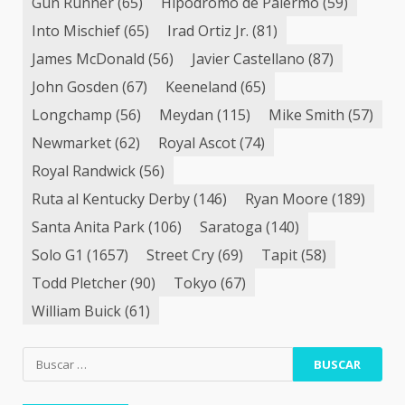
Gun Runner
(65)
Hipódromo de Palermo
(59)
Into Mischief
(65)
Irad Ortiz Jr.
(81)
James McDonald
(56)
Javier Castellano
(87)
John Gosden
(67)
Keeneland
(65)
Longchamp
(56)
Meydan
(115)
Mike Smith
(57)
Newmarket
(62)
Royal Ascot
(74)
Royal Randwick
(56)
Ruta al Kentucky Derby
(146)
Ryan Moore
(189)
Santa Anita Park
(106)
Saratoga
(140)
Solo G1
(1657)
Street Cry
(69)
Tapit
(58)
Todd Pletcher
(90)
Tokyo
(67)
William Buick
(61)
Buscar: