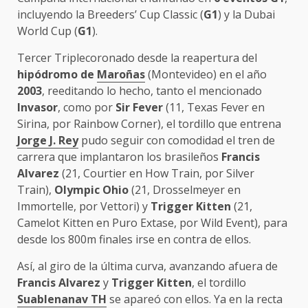
incluyendo la Breeders’ Cup Classic (
G1
) y la Dubai
World Cup (
G1
).
Tercer Triplecoronado desde la reapertura del
hipódromo
de
Maroñas
(Montevideo) en el año
2003
, reeditando lo hecho, tanto el mencionado
Invasor
, como por
Sir Fever
(11, Texas Fever en
Sirina, por Rainbow Corner), el tordillo que entrena
Jorge J. Rey
pudo seguir con comodidad el tren de
carrera que implantaron los brasileños
Francis
Alvarez
(21, Courtier en How Train, por Silver
Train),
Olympic Ohio
(21, Drosselmeyer en
Immortelle, por Vettori) y
Trigger Kitten
(21,
Camelot Kitten en Puro Extase, por Wild Event), para
desde los 800m finales irse en contra de ellos.
Así, al giro de la última curva, avanzando afuera de
Francis Alvarez
y
Trigger Kitten
, el tordillo
Suablenanav TH
se apareó con ellos. Ya en la recta