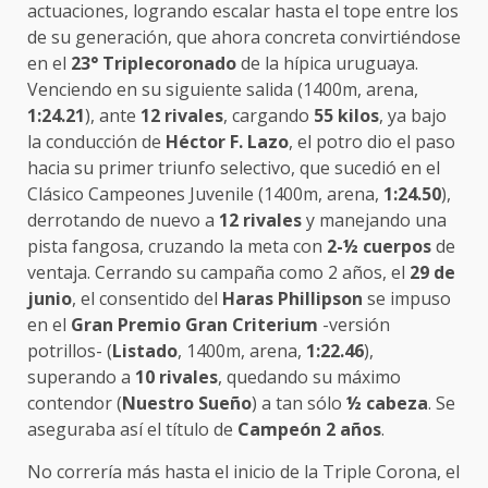
actuaciones, logrando escalar hasta el tope entre los
de su generación, que ahora concreta convirtiéndose
en el
23° Triplecoronado
de la hípica uruguaya.
Venciendo en su siguiente salida (1400m, arena,
1:24.21
), ante
12 rivales
, cargando
55 kilos
, ya bajo
la conducción de
Héctor F. Lazo
, el potro dio el paso
hacia su primer triunfo selectivo, que sucedió en el
Clásico Campeones Juvenile (1400m, arena,
1:24.50
),
derrotando de nuevo a
12 rivales
y manejando una
pista fangosa, cruzando la meta con
2-½ cuerpos
de
ventaja. Cerrando su campaña como 2 años, el
29 de
junio
, el consentido del
Haras Phillipson
se impuso
en el
Gran Premio Gran Criterium
-versión
potrillos- (
Listado
, 1400m, arena,
1:22.46
),
superando a
10 rivales
, quedando su máximo
contendor (
Nuestro Sueño
) a tan sólo
½ cabeza
. Se
aseguraba así el título de
Campeón 2 años
.
No correría más hasta el inicio de la Triple Corona, el