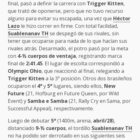
final, pasó a definir la carrera con
Trigger Kitten
,
que trató de oponerse, pero que no tuvo recurso
alguno para evitar su escapada, una vez que
Héctor
Lazo
le hizo correr en firme. Con total facilidad,
Suablenanav TH
se despegó de sus rivales, sin
tener que ocuparse para nada de lo que hacían sus
rivales atrás. Desarmado, el potro pasó por la meta
con
4-½ cuerpos de ventaja
, registrando marca
final de
2:41.45
. El lugar de escolta correspondió a
Olympic Ohio
, que reaccionó al final, relegando a
Trigger Kitten
a la 3ª posición. Otros dos brasileños
ocuparon el
4°
y
5°
lugares, siendo ellos,
New
Future
(21, Hofburg en Future Queen, por Wild
Event) y
Samba e Samba
(21, Rally Cry en Sama, por
Successful Appeal), respectivamente.
Luego de debutar
5°
(1400m, arena,
abril/28
),
distanciado
9-½ cuerpos
, el tordillo
Suablenanav TH
no ha podido ser derrotado en sus siguientes seis