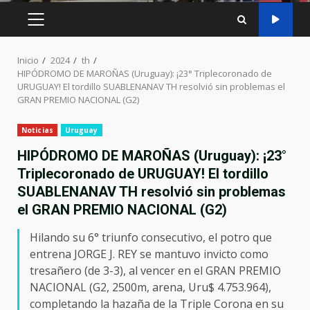
MENÚ
PRINCIPAL
Inicio
2024
th
HIPÓDROMO DE MAROÑAS (Uruguay): ¡23° Triplecoronado de
URUGUAY! El tordillo SUABLENANAV TH resolvió sin problemas el
GRAN PREMIO NACIONAL (G2)
Noticias
Uruguay
HIPÓDROMO DE MAROÑAS (Uruguay): ¡23°
Triplecoronado de URUGUAY! El tordillo
SUABLENANAV TH resolvió sin problemas
el GRAN PREMIO NACIONAL (G2)
Hilando su 6° triunfo consecutivo, el potro que
entrena JORGE J. REY se mantuvo invicto como
tresañero (de 3-3), al vencer en el GRAN PREMIO
NACIONAL (G2, 2500m, arena, Uru$ 4.753.964),
completando la hazaña de la Triple Corona en su