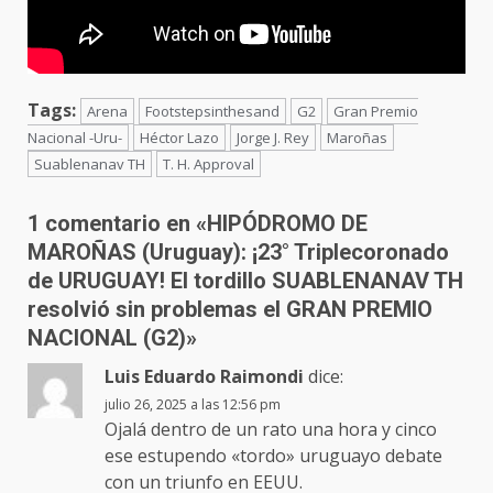
Tags:
Arena
Footstepsinthesand
G2
Gran Premio
Nacional -Uru-
Héctor Lazo
Jorge J. Rey
Maroñas
Suablenanav TH
T. H. Approval
1 comentario en «
HIPÓDROMO DE
MAROÑAS (Uruguay): ¡23° Triplecoronado
de URUGUAY! El tordillo SUABLENANAV TH
resolvió sin problemas el GRAN PREMIO
NACIONAL (G2)
»
Luis Eduardo Raimondi
dice:
julio 26, 2025 a las 12:56 pm
Ojalá dentro de un rato una hora y cinco
ese estupendo «tordo» uruguayo debate
con un triunfo en EEUU.