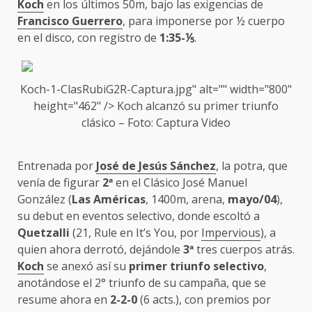
Koch
en los últimos 50m, bajo las exigencias de
Francisco Guerrero
, para imponerse por ½ cuerpo
en el disco, con registro de
1:35-⅕
.
Koch-1-ClasRubiG2R-Captura.jpg" alt="" width="800"
height="462" />
Koch
alcanzó su primer triunfo
clásico – Foto: Captura Video
Entrenada por
José de Jesús Sánchez
, la potra, que
venía de figurar
2ª
en el Clásico José Manuel
González (
Las Américas
, 1400m, arena,
mayo/04
),
su debut en eventos selectivo, donde escoltó a
Quetzalli
(21, Rule en It’s You, por
Impervious
), a
quien ahora derrotó, dejándole
3ª
tres cuerpos atrás.
Koch
se anexó así su
primer triunfo selectivo
,
anotándose el 2° triunfo de su campaña, que se
resume ahora en
2-2-0
(6 acts.), con premios por