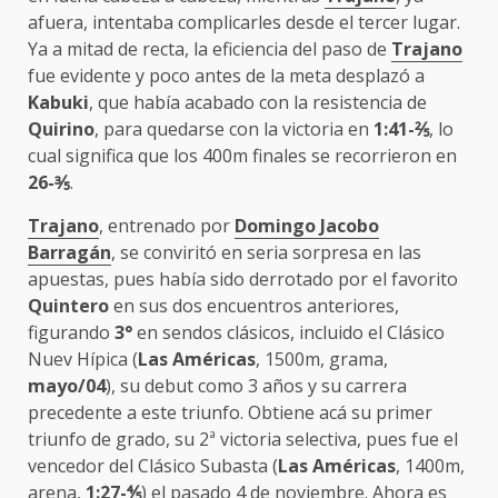
afuera, intentaba complicarles desde el tercer lugar.
Ya a mitad de recta, la eficiencia del paso de
Trajano
fue evidente y poco antes de la meta desplazó a
Kabuki
, que había acabado con la resistencia de
Quirino
, para quedarse con la victoria en
1:41-
⅖
, lo
cual significa que los 400m finales se recorrieron en
26-⅗
.
Trajano
, entrenado por
Domingo Jacobo
Barragán
, se conviritó en seria sorpresa en las
apuestas, pues había sido derrotado por el favorito
Quintero
en sus dos encuentros anteriores,
figurando
3°
en sendos clásicos, incluido el Clásico
Nuev Hípica (
Las Américas
, 1500m, grama,
mayo/04
), su debut como 3 años y su carrera
precedente a este triunfo. Obtiene acá su primer
triunfo de grado, su 2ª victoria selectiva, pues fue el
vencedor del Clásico Subasta (
Las Américas
, 1400m,
arena,
1:27-⅘
) el pasado 4 de noviembre. Ahora es