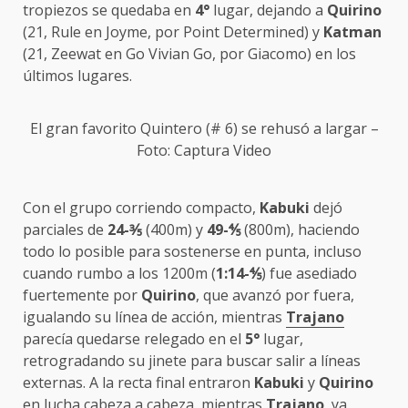
tropiezos se quedaba en
4°
lugar, dejando a
Quirino
(21, Rule en Joyme, por Point Determined) y
Katman
(21, Zeewat en Go Vivian Go, por Giacomo) en los
últimos lugares.
El gran favorito Quintero (# 6) se rehusó a largar –
Foto: Captura Video
Con el grupo corriendo compacto,
Kabuki
dejó
parciales de
24-
⅗
(400m) y
49-
⅘
(800m), haciendo
todo lo posible para sostenerse en punta, incluso
cuando rumbo a los 1200m (
1:14-
⅘
) fue asediado
fuertemente por
Quirino
, que avanzó por fuera,
igualando su línea de acción, mientras
Trajano
parecía quedarse relegado en el
5°
lugar,
retrogradando su jinete para buscar salir a líneas
externas. A la recta final entraron
Kabuki
y
Quirino
en lucha cabeza a cabeza, mientras
Trajano
, ya