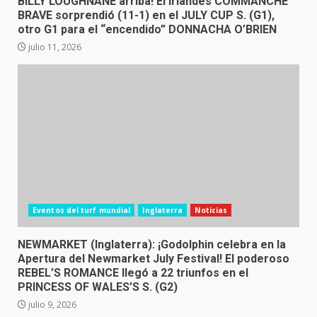
BILLY LOUGHNANE arriba! El irlandés COMMANCHE
BRAVE sorprendió (11-1) en el JULY CUP S. (G1),
otro G1 para el “encendido” DONNACHA O’BRIEN
julio 11, 2026
Eventos del turf mundial
Inglaterra
Noticias
NEWMARKET (Inglaterra): ¡Godolphin celebra en la
Apertura del Newmarket July Festival! El poderoso
REBEL’S ROMANCE llegó a 22 triunfos en el
PRINCESS OF WALES’S S. (G2)
julio 9, 2026