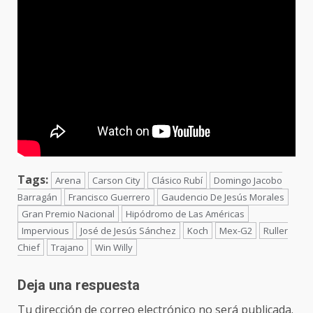
Tags:
Arena
Carson City
Clásico Rubí
Domingo Jacobo
Barragán
Francisco Guerrero
Gaudencio De Jesús Morales
Gran Premio Nacional
Hipódromo de Las Américas
Impervious
José de Jesús Sánchez
Koch
Mex-G2
Ruller
Chief
Trajano
Win Willy
Deja una respuesta
Tu dirección de correo electrónico no será publicada.