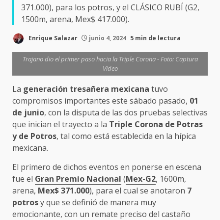
371.000), para los potros, y el CLÁSICO RUBÍ (G2,
1500m, arena, Mex$ 417.000).
Enrique Salazar
junio 4, 2024
5 min de lectura
Trajano dio el primer paso hacia la Triple Corona - Foto: Captura
Video
La
generación tresañera mexicana
tuvo
compromisos importantes este sábado pasado,
01
de junio
, con la disputa de las dos pruebas selectivas
que inician el trayecto a la
Triple Corona de Potras
y de Potros
, tal como está establecida en la hípica
mexicana.
El primero de dichos eventos en ponerse en escena
fue el
Gran Premio Nacional
(
Mex-G2
, 1600m,
arena,
Mex$ 371.000
), para el cual se anotaron
7
potros
y que se definió de manera muy
emocionante, con un remate preciso del castaño