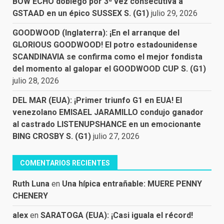
BOW ECHO doblegó por 3ª vez consecutiva a
GSTAAD en un épico SUSSEX S. (G1)
julio 29, 2026
GOODWOOD (Inglaterra): ¡En el arranque del
GLORIOUS GOODWOOD! El potro estadounidense
SCANDINAVIA se confirma como el mejor fondista
del momento al galopar el GOODWOOD CUP S. (G1)
julio 28, 2026
DEL MAR (EUA): ¡Primer triunfo G1 en EUA! El
venezolano EMISAEL JARAMILLO condujo ganador
al castrado LISTENUPSHANCE en un emocionante
BING CROSBY S. (G1)
julio 27, 2026
COMENTARIOS RECIENTES
Ruth Luna
en
Una hípica entrañable: MUERE PENNY
CHENERY
alex
en
SARATOGA (EUA): ¡Casi iguala el récord!