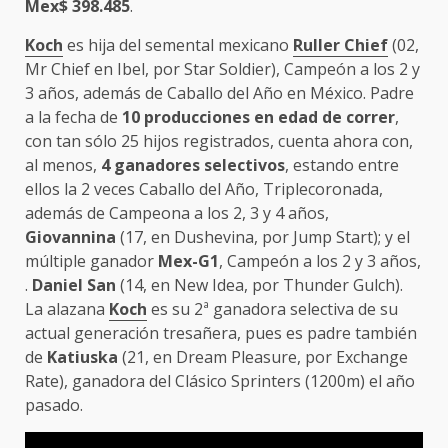
Mex$ 398.485
.
Koch
es hija del semental mexicano
Ruller Chief
(02,
Mr Chief en Ibel, por Star Soldier), Campeón a los 2 y
3 años, además de Caballo del Año en México. Padre
a la fecha de
10 producciones en edad de correr
,
con tan sólo 25 hijos registrados, cuenta ahora con,
al menos,
4 ganadores selectivos
, estando entre
ellos la 2 veces Caballo del Año, Triplecoronada,
además de Campeona a los 2, 3 y 4 años,
Giovannina
(17, en Dushevina, por Jump Start); y el
múltiple ganador
Mex-G1
, Campeón a los 2 y 3 años,
.
Daniel San
(14, en New Idea, por Thunder Gulch).
La alazana
Koch
es su 2ª ganadora selectiva de su
actual generación tresañera, pues es padre también
de
Katiuska
(21, en Dream Pleasure, por Exchange
Rate), ganadora del Clásico Sprinters (1200m) el año
pasado.