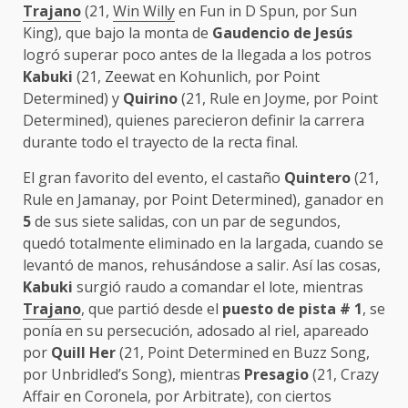
Trajano
(21,
Win Willy
en Fun in D Spun, por Sun
King), que bajo la monta de
Gaudencio de Jesús
logró superar poco antes de la llegada a los potros
Kabuki
(21, Zeewat en Kohunlich, por Point
Determined) y
Quirino
(21, Rule en Joyme, por Point
Determined), quienes parecieron definir la carrera
durante todo el trayecto de la recta final.
El gran favorito del evento, el castaño
Quintero
(21,
Rule en Jamanay, por Point Determined), ganador en
5
de sus siete salidas, con un par de segundos,
quedó totalmente eliminado en la largada, cuando se
levantó de manos, rehusándose a salir. Así las cosas,
Kabuki
surgió raudo a comandar el lote, mientras
Trajano
, que partió desde el
puesto de pista # 1
, se
ponía en su persecución, adosado al riel, apareado
por
Quill Her
(21, Point Determined en Buzz Song,
por Unbridled’s Song), mientras
Presagio
(21, Crazy
Affair en Coronela, por Arbitrate), con ciertos