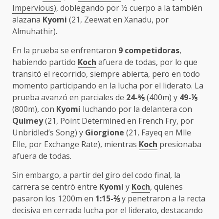
Impervious
), doblegando por ½ cuerpo a la también
alazana
Kyomi
(21, Zeewat en Xanadu, por
Almuhathir).
En la prueba se enfrentaron
9 competidoras
,
habiendo partido
Koch
afuera de todas, por lo que
transitó el recorrido, siempre abierta, pero en todo
momento participando en la lucha por el liderato. La
prueba avanzó en parciales de
24-⅗
(400m) y
49-⅕
(800m), con
Kyomi
luchando por la delantera con
Quimey
(21, Point Determined en French Fry, por
Unbridled’s Song) y
Giorgione
(21, Fayeq en Mlle
Elle, por Exchange Rate), mientras
Koch
presionaba
afuera de todas.
Sin embargo, a partir del giro del codo final, la
carrera se centró entre
Kyomi
y
Koch
, quienes
pasaron los 1200m en
1:15-⅖
y penetraron a la recta
decisiva en cerrada lucha por el liderato, destacando