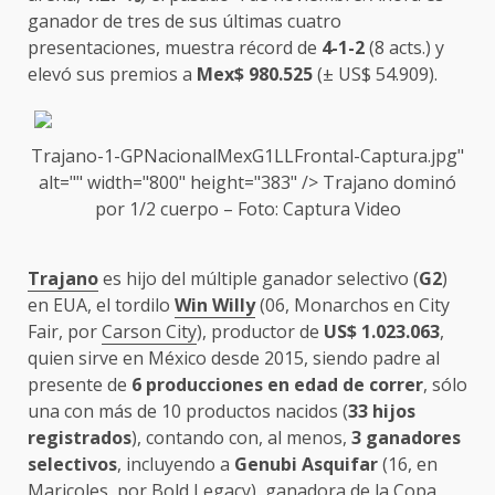
ganador de tres de sus últimas cuatro
presentaciones, muestra récord de
4-1-2
(8 acts.) y
elevó sus premios a
Mex$ 980.525
(± US$ 54.909).
Trajano-1-GPNacionalMexG1LLFrontal-Captura.jpg"
alt="" width="800" height="383" />
Trajano
dominó
por 1/2 cuerpo – Foto: Captura Video
Trajano
es hijo del múltiple ganador selectivo (
G2
)
en EUA, el tordilo
Win Willy
(06, Monarchos en City
Fair, por
Carson City
), productor de
US$ 1.023.063
,
quien sirve en México desde 2015, siendo padre al
presente de
6 producciones en edad de correr
, sólo
una con más de 10 productos nacidos (
33 hijos
registrados
), contando con, al menos,
3 ganadores
selectivos
, incluyendo a
Genubi Asquifar
(16, en
Maricoles, por Bold Legacy), ganadora de la Copa