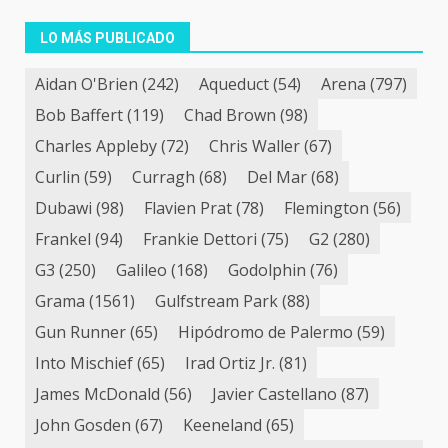
LO MÁS PUBLICADO
Aidan O'Brien
(242)
Aqueduct
(54)
Arena
(797)
Bob Baffert
(119)
Chad Brown
(98)
Charles Appleby
(72)
Chris Waller
(67)
Curlin
(59)
Curragh
(68)
Del Mar
(68)
Dubawi
(98)
Flavien Prat
(78)
Flemington
(56)
Frankel
(94)
Frankie Dettori
(75)
G2
(280)
G3
(250)
Galileo
(168)
Godolphin
(76)
Grama
(1561)
Gulfstream Park
(88)
Gun Runner
(65)
Hipódromo de Palermo
(59)
Into Mischief
(65)
Irad Ortiz Jr.
(81)
James McDonald
(56)
Javier Castellano
(87)
John Gosden
(67)
Keeneland
(65)