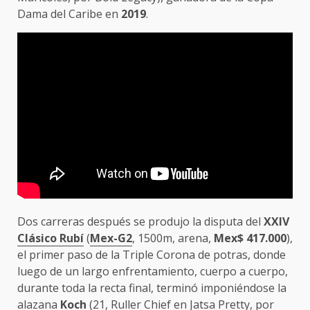
Dama del Caribe en
2019
.
Dos carreras después se produjo la disputa del
XXIV
Clásico Rubí
(
Mex-G2
, 1500m, arena,
Mex$ 417.000
),
el primer paso de la Triple Corona de potras, donde
luego de un largo enfrentamiento, cuerpo a cuerpo,
durante toda la recta final, terminó imponiéndose la
alazana
Koch
(21,
Ruller Chief
en Jatsa Pretty, por