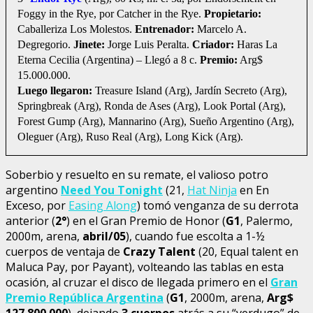
Foggy in the Rye, por Catcher in the Rye.
Propietario:
Caballeriza Los Molestos.
Entrenador:
Marcelo A.
Degregorio.
Jinete:
Jorge Luis Peralta.
Criador:
Haras La
Eterna Cecilia (Argentina) – Llegó a 8 c.
Premio:
Arg$
15.000.000.
Luego llegaron:
Treasure Island (Arg), Jardín Secreto (Arg),
Springbreak (Arg), Ronda de Ases (Arg), Look Portal (Arg),
Forest Gump (Arg), Mannarino (Arg), Sueño Argentino (Arg),
Oleguer (Arg), Ruso Real (Arg), Long Kick (Arg).
Soberbio y resuelto en su remate, el valioso potro
argentino
Need You Tonight
(21,
Hat Ninja
en En
Exceso, por
Easing Along
) tomó venganza de su derrota
anterior (
2°
) en el Gran Premio de Honor (
G1
, Palermo,
2000m, arena,
abril/05
), cuando fue escolta a 1-½
cuerpos de ventaja de
Crazy Talent
(20, Equal talent en
Maluca Pay, por Payant), volteando las tablas en esta
ocasión, al cruzar el disco de llegada primero en el
Gran
Premio República Argentina
(
G1
, 2000m, arena,
Arg$
127.800.000
), dejando
3 cuerpos
atrás a su “verdugo” de