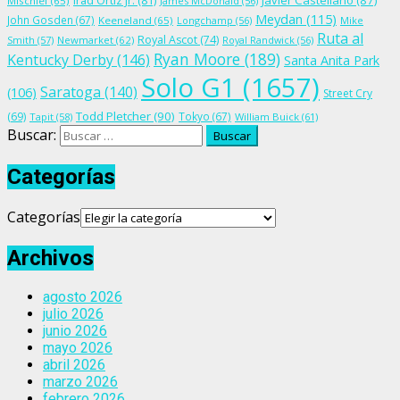
Irad Ortiz Jr.
(81)
Javier Castellano
(87)
Mischief
(65)
James McDonald
(56)
Meydan
(115)
John Gosden
(67)
Keeneland
(65)
Longchamp
(56)
Mike
Ruta al
Royal Ascot
(74)
Smith
(57)
Newmarket
(62)
Royal Randwick
(56)
Ryan Moore
(189)
Kentucky Derby
(146)
Santa Anita Park
Solo G1
(1657)
Saratoga
(140)
(106)
Street Cry
Todd Pletcher
(90)
(69)
Tokyo
(67)
Tapit
(58)
William Buick
(61)
Buscar:
Categorías
Categorías
Archivos
agosto 2026
julio 2026
junio 2026
mayo 2026
abril 2026
marzo 2026
febrero 2026