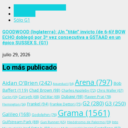
Eventos del turf mundial
Inglaterra
Sólo G1
GOODWOOD (Inglaterra): ¡Un “titán” invicto (de 6-6)! BOW
ECHO doblegó por 3ª vez consecutiva a GSTAAD en un
épico SUSSEX S. (G1)
julio 29, 2026
Lo más publicado
Arena
(797)
Aidan O'Brien
(242)
Bob
Aqueduct
(54)
Baffert
(119)
Chad Brown
(98)
Charles Appleby
(72)
Chris Waller
(67)
Dubawi
(98)
Flavien Prat
(78)
Curragh
(68)
Del Mar
(68)
Curlin
(59)
G2
(280)
G3
(250)
Frankel
(94)
Frankie Dettori
(75)
Flemington
(56)
Grama
(1561)
Galileo
(168)
Godolphin
(76)
Gulfstream Park
(88)
Gun Runner
(65)
Hipódromo de Palermo
(59)
Into