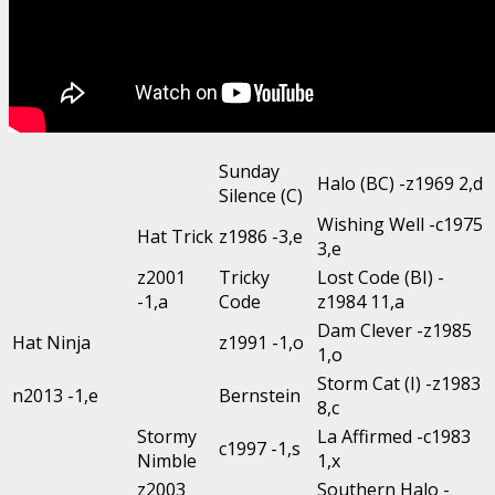
Sunday
Halo (BC) -z1969 2,d
Silence (C)
Wishing Well -c1975
Hat Trick
z1986 -3,e
3,e
z2001
Tricky
Lost Code (BI) -
-1,a
Code
z1984 11,a
Dam Clever -z1985
Hat Ninja
z1991 -1,o
1,o
Storm Cat (I) -z1983
n2013 -1,e
Bernstein
8,c
Stormy
La Affirmed -c1983
c1997 -1,s
Nimble
1,x
z2003
Southern Halo -