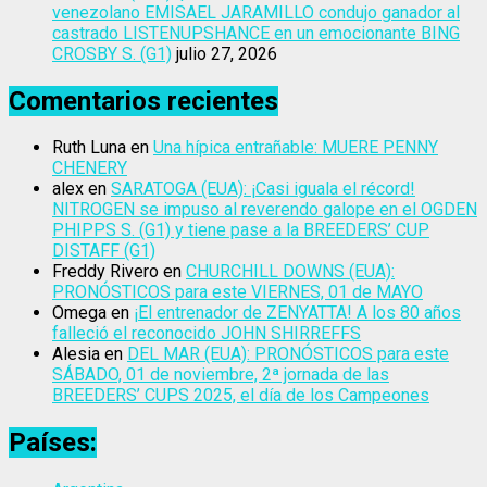
venezolano EMISAEL JARAMILLO condujo ganador al
castrado LISTENUPSHANCE en un emocionante BING
CROSBY S. (G1)
julio 27, 2026
Comentarios recientes
Ruth Luna
en
Una hípica entrañable: MUERE PENNY
CHENERY
alex
en
SARATOGA (EUA): ¡Casi iguala el récord!
NITROGEN se impuso al reverendo galope en el OGDEN
PHIPPS S. (G1) y tiene pase a la BREEDERS’ CUP
DISTAFF (G1)
Freddy Rivero
en
CHURCHILL DOWNS (EUA):
PRONÓSTICOS para este VIERNES, 01 de MAYO
Omega
en
¡El entrenador de ZENYATTA! A los 80 años
falleció el reconocido JOHN SHIRREFFS
Alesia
en
DEL MAR (EUA): PRONÓSTICOS para este
SÁBADO, 01 de noviembre, 2ª jornada de las
BREEDERS’ CUPS 2025, el día de los Campeones
Países: