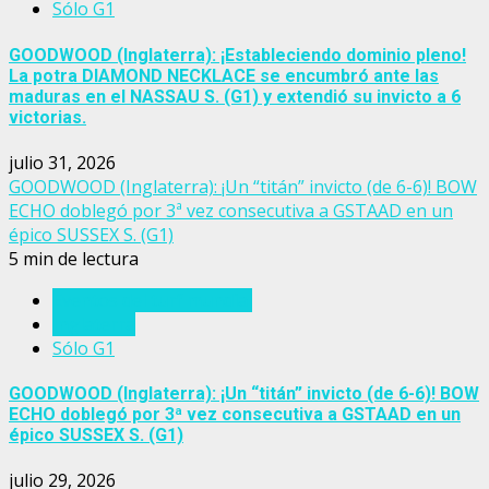
Sólo G1
GOODWOOD (Inglaterra): ¡Estableciendo dominio pleno!
La potra DIAMOND NECKLACE se encumbró ante las
maduras en el NASSAU S. (G1) y extendió su invicto a 6
victorias.
julio 31, 2026
GOODWOOD (Inglaterra): ¡Un “titán” invicto (de 6-6)! BOW
ECHO doblegó por 3ª vez consecutiva a GSTAAD en un
épico SUSSEX S. (G1)
5 min de lectura
Eventos del turf mundial
Inglaterra
Sólo G1
GOODWOOD (Inglaterra): ¡Un “titán” invicto (de 6-6)! BOW
ECHO doblegó por 3ª vez consecutiva a GSTAAD en un
épico SUSSEX S. (G1)
julio 29, 2026