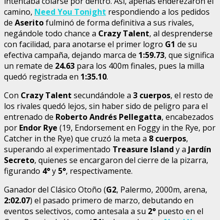
intentaba colarse por dentro. Así, apenas enderezaron el
camino,
Need You Tonight
respondiendo a los pedidos
de
Aserito
fulminó de forma definitiva a sus rivales,
negándole todo chance a
Crazy Talent
, al desprenderse
con facilidad, para anotarse el primer logro
G1
de su
efectiva campaña, dejando marca de
1:59.73
, que significa
un remate de
24.63
para los 400m finales, pues la milla
quedó registrada en
1:35.10
.
Con
Crazy Talent
secundándole a
3 cuerpos
, el resto de
los rivales quedó lejos, sin haber sido de peligro para el
entrenado de
Roberto Andrés Pellegatta
, encabezados
por
Endor Rye
(19, Endorsement en Foggy in the Rye, por
Catcher in the Rye) que cruzó la meta a
8 cuerpos
,
superando al experimentado
Treasure Island
y a
Jardín
Secreto
, quienes se encargaron del cierre de la pizarra,
figurando
4°
y
5°
, respectivamente.
Ganador del Clásico Otoño (
G2
, Palermo, 2000m, arena,
2:02.07
) el pasado primero de marzo, debutando en
eventos selectivos, como antesala a su
2°
puesto en el