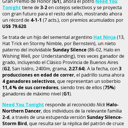
Gran Premio de Honor (
G1
), ahora el potro
Need You
Tonight
tiene de
3-2
en cotejos selectivos y se proyecta
con gran futuro para el resto del año, mostrando ahora
un récord de
4-1-1
(7 acts.), con premios acumulados por
US$ 79.620
.
Se trata de un hijo del semental argentino
Hat Ninja
(13,
Hat Trick en Stormy Nimble, por Bernstein), un nieto
paterno del inolvidable
Sunday Silence
(86-02, Halo en
Wishing Well, por Understanding), tres veces ganador de
grado, incluyendo el Clásico Provincia de Buenos Aires
(
G2
, San Isidro, 2400m, grama,
2:27.64
). A la fecha, con
3
producciones en edad de correr
, el padrillo suma ahora
4 ganadores selectivos
, que representan un soberbio
11,4 % de sus corredores
, siendo tres de ellos (
75%
)
ganadores de máximo nivel (
G1
).
Need You Tonight
responde al reconocido
Nick
Halo-
Northern Dancer
, dos individuos de la relevante familia
2-d
, a través de una estupenda versión
Sunday Silence-
Storm Bird
, que resulta ser la réplica del patrón de cruce