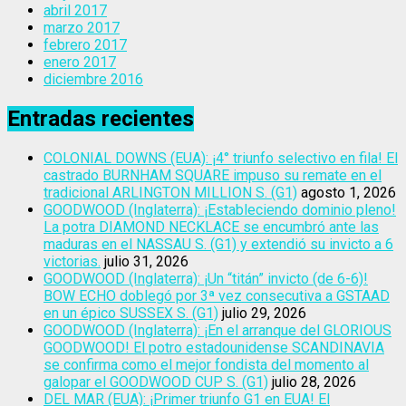
abril 2017
marzo 2017
febrero 2017
enero 2017
diciembre 2016
Entradas recientes
COLONIAL DOWNS (EUA): ¡4° triunfo selectivo en fila! El
castrado BURNHAM SQUARE impuso su remate en el
tradicional ARLINGTON MILLION S. (G1)
agosto 1, 2026
GOODWOOD (Inglaterra): ¡Estableciendo dominio pleno!
La potra DIAMOND NECKLACE se encumbró ante las
maduras en el NASSAU S. (G1) y extendió su invicto a 6
victorias.
julio 31, 2026
GOODWOOD (Inglaterra): ¡Un “titán” invicto (de 6-6)!
BOW ECHO doblegó por 3ª vez consecutiva a GSTAAD
en un épico SUSSEX S. (G1)
julio 29, 2026
GOODWOOD (Inglaterra): ¡En el arranque del GLORIOUS
GOODWOOD! El potro estadounidense SCANDINAVIA
se confirma como el mejor fondista del momento al
galopar el GOODWOOD CUP S. (G1)
julio 28, 2026
DEL MAR (EUA): ¡Primer triunfo G1 en EUA! El