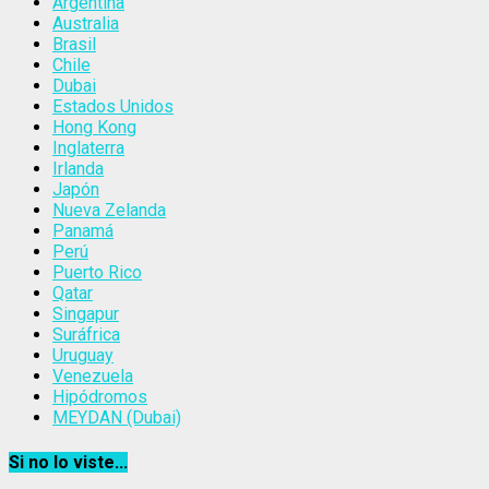
Argentina
Australia
Brasil
Chile
Dubai
Estados Unidos
Hong Kong
Inglaterra
Irlanda
Japón
Nueva Zelanda
Panamá
Perú
Puerto Rico
Qatar
Singapur
Suráfrica
Uruguay
Venezuela
Hipódromos
MEYDAN (Dubai)
Si no lo viste...