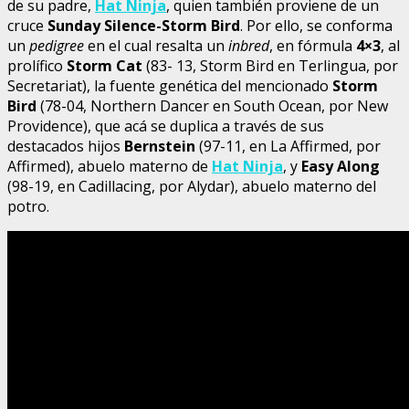
de su padre,
Hat Ninja
, quien también proviene de un
cruce
Sunday Silence-Storm Bird
. Por ello, se conforma
un
pedigree
en el cual resalta un
inbred
, en fórmula
4×3
, al
prolífico
Storm Cat
(83- 13, Storm Bird en Terlingua, por
Secretariat), la fuente genética del mencionado
Storm
Bird
(78-04, Northern Dancer en South Ocean, por New
Providence), que acá se duplica a través de sus
destacados hijos
Bernstein
(97-11, en La Affirmed, por
Affirmed), abuelo materno de
Hat Ninja
, y
Easy Along
(98-19, en Cadillacing, por Alydar), abuelo materno del
potro.