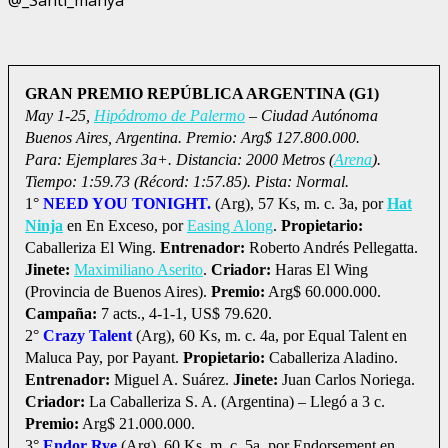
GRAN PREMIO REPÚBLICA ARGENTINA (G1)
May 1-25,
Hipódromo de Palermo
– Ciudad Autónoma
Buenos Aires, Argentina. Premio: Arg$ 127.800.000.
Para: Ejemplares 3a+. Distancia: 2000 Metros (
Arena
).
Tiempo: 1:59.73 (Récord: 1:57.85). Pista: Normal.
1°
NEED YOU TONIGHT.
(Arg), 57 Ks, m. c. 3a, por
Hat
Ninja
en En Exceso, por
Easing Along
.
Propietario:
Caballeriza El Wing.
Entrenador:
Roberto Andrés Pellegatta.
Jinete:
Maximiliano Aserito
.
Criador:
Haras El Wing
(Provincia de Buenos Aires).
Premio:
Arg$ 60.000.000.
Campaña:
7 acts., 4-1-1, US$ 79.620.
2°
Crazy Talent
(Arg), 60 Ks, m. c. 4a, por Equal Talent en
Maluca Pay, por Payant.
Propietario:
Caballeriza Aladino.
Entrenador:
Miguel A. Suárez.
Jinete:
Juan Carlos Noriega.
Criador:
La Caballeriza S. A. (Argentina) – Llegó a 3 c.
Premio:
Arg$ 21.000.000.
3°
Endor Rye
(Arg), 60 Ks, m. c. 5a, por Endorsement en