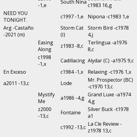
South Nina
-1,e
c1983 16,g
NEED YOU
c1997 -1,e
Nipona -c1983 1,e
TONIGHT.
Arg -Castaño
Storm Cat
Storm Bird -c1978
-2021 (m)
(I)
4,j
Easing
Terlingua -a1976
z1983 -8,c
Along
8,c
c1998
Cadillacing
Alydar (C) -a1975 9,c
-1,x
En Exceso
c1984 -1,x
Relaxing -c1976 1,x
Mr. Prospector (BC)
a2011 -13,c
Lode
-c1970 13,c
Mystify
Grand Luxe -a1974
a1986 -4,g
Me
4,g
z2000
Silver Buck -t1978
Fontaine
-13,c
a1
La Cle Review -
c1992 -13,c
z1978 13,c