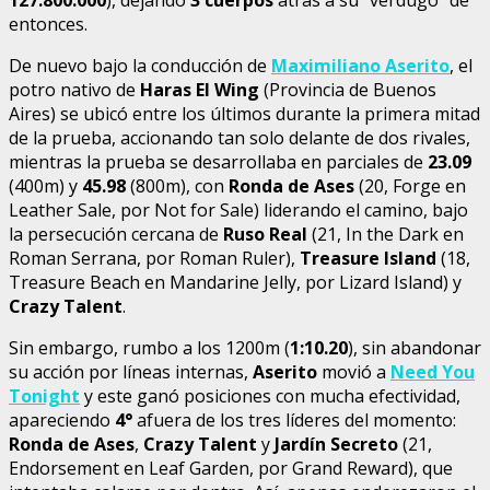
entonces.
De nuevo bajo la conducción de
Maximiliano Aserito
, el
potro nativo de
Haras El Wing
(Provincia de Buenos
Aires) se ubicó entre los últimos durante la primera mitad
de la prueba, accionando tan solo delante de dos rivales,
mientras la prueba se desarrollaba en parciales de
23.09
(400m) y
45.98
(800m), con
Ronda de Ases
(20, Forge en
Leather Sale, por Not for Sale) liderando el camino, bajo
la persecución cercana de
Ruso Real
(21, In the Dark en
Roman Serrana, por Roman Ruler),
Treasure Island
(18,
Treasure Beach en Mandarine Jelly, por Lizard Island) y
Crazy Talent
.
Sin embargo, rumbo a los 1200m (
1:10.20
), sin abandonar
su acción por líneas internas,
Aserito
movió a
Need You
Tonight
y este ganó posiciones con mucha efectividad,
apareciendo
4°
afuera de los tres líderes del momento:
Ronda de Ases
,
Crazy Talent
y
Jardín Secreto
(21,
Endorsement en Leaf Garden, por Grand Reward), que