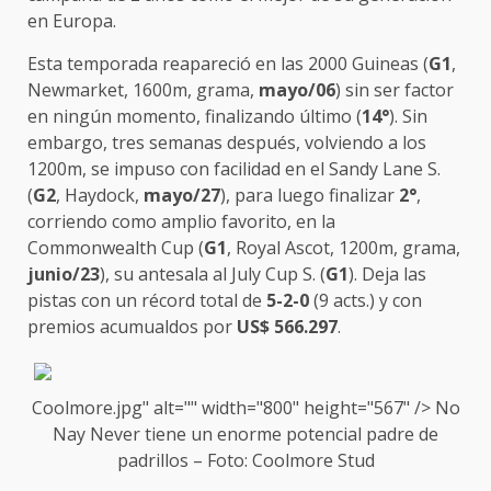
en Europa.
Esta temporada reapareció en las 2000 Guineas (
G1
,
Newmarket, 1600m, grama,
mayo/06
) sin ser factor
en ningún momento, finalizando último (
14°
). Sin
embargo, tres semanas después, volviendo a los
1200m, se impuso con facilidad en el Sandy Lane S.
(
G2
, Haydock,
mayo/27
), para luego finalizar
2°
,
corriendo como amplio favorito, en la
Commonwealth Cup (
G1
, Royal Ascot, 1200m, grama,
junio/23
), su antesala al July Cup S. (
G1
). Deja las
pistas con un récord total de
5-2-0
(9 acts.) y con
premios acumualdos por
US$ 566.297
.
Coolmore.jpg" alt="" width="800" height="567" />
No
Nay Never
tiene un enorme potencial padre de
padrillos – Foto:
Coolmore
Stud