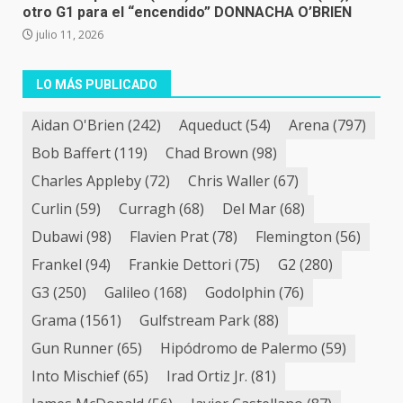
otro G1 para el “encendido” DONNACHA O’BRIEN
julio 11, 2026
LO MÁS PUBLICADO
Aidan O'Brien
(242)
Aqueduct
(54)
Arena
(797)
Bob Baffert
(119)
Chad Brown
(98)
Charles Appleby
(72)
Chris Waller
(67)
Curlin
(59)
Curragh
(68)
Del Mar
(68)
Dubawi
(98)
Flavien Prat
(78)
Flemington
(56)
Frankel
(94)
Frankie Dettori
(75)
G2
(280)
G3
(250)
Galileo
(168)
Godolphin
(76)
Grama
(1561)
Gulfstream Park
(88)
Gun Runner
(65)
Hipódromo de Palermo
(59)
Into Mischief
(65)
Irad Ortiz Jr.
(81)