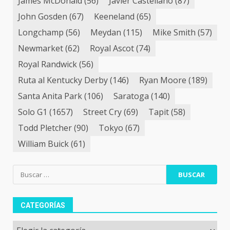
James McDonald
(56)
Javier Castellano
(87)
John Gosden
(67)
Keeneland
(65)
Longchamp
(56)
Meydan
(115)
Mike Smith
(57)
Newmarket
(62)
Royal Ascot
(74)
Royal Randwick
(56)
Ruta al Kentucky Derby
(146)
Ryan Moore
(189)
Santa Anita Park
(106)
Saratoga
(140)
Solo G1
(1657)
Street Cry
(69)
Tapit
(58)
Todd Pletcher
(90)
Tokyo
(67)
William Buick
(61)
Buscar:
CATEGORÍAS
Categorías