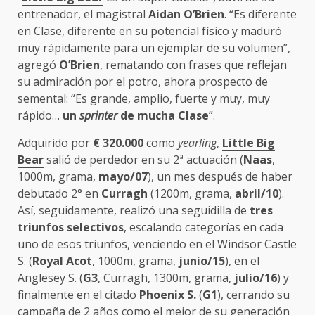
entrenador, el magistral
Aidan O’Brien
. “Es diferente
en Clase, diferente en su potencial físico y maduró
muy rápidamente para un ejemplar de su volumen”,
agregó
O’Brien
, rematando con frases que reflejan
su admiración por el potro, ahora prospecto de
semental: “Es grande, amplio, fuerte y muy, muy
rápido…
un
sprinter
de mucha Clase
”.
Adquirido por
€
320.000
como
yearling
,
Little Big
Bear
salió de perdedor en su 2ª actuación (
Naas
,
1000m, grama,
mayo/07
), un mes después de haber
debutado 2° en
Curragh
(1200m, grama,
abril/10
).
Así, seguidamente, realizó una seguidilla de
tres
triunfos selectivos
, escalando categorías en cada
uno de esos triunfos, venciendo en el Windsor Castle
S. (
Royal Acot
, 1000m, grama,
junio/15
), en el
Anglesey S. (
G3
, Curragh, 1300m, grama,
julio/16
) y
finalmente en el citado
Phoenix S.
(
G1
), cerrando su
campaña de 2 años como el mejor de su generación