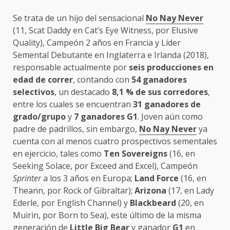
Se trata de un hijo del sensacional
No Nay Never
(11, Scat Daddy en Cat’s Eye Witness, por Elusive
Quality), Campeón 2 años en Francia y Líder
Semental Debutante en Inglaterra e Irlanda (2018),
responsable actualmente por
seis producciones en
edad de correr
, contando con
54 ganadores
selectivos
, un destacado
8,1 % de sus corredores
,
entre los cuales se encuentran
31 ganadores de
grado/grupo
y
7 ganadores G1
. Joven aún como
padre de padrillos, sin embargo,
No Nay Never
ya
cuenta con al menos cuatro prospectivos sementales
en ejercicio, tales como
Ten Sovereigns
(16, en
Seeking Solace, por Exceed and Excel), Campeón
Sprinter
a los 3 años en Europa;
Land Force
(16, en
Theann, por Rock of Gibraltar);
Arizona
(17, en Lady
Ederle, por English Channel) y
Blackbeard
(20, en
Muirin, por Born to Sea), este último de la misma
generación de
Little Big Bear
y ganador
G1
en