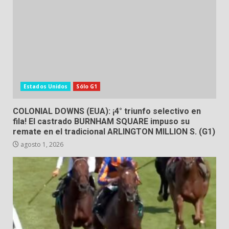
Estados Unidos
Sólo G1
COLONIAL DOWNS (EUA): ¡4° triunfo selectivo en
fila! El castrado BURNHAM SQUARE impuso su
remate en el tradicional ARLINGTON MILLION S. (G1)
agosto 1, 2026