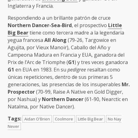
Inglaterra y Francia.
Respondiendo a un brillante patrón de cruce
Northern Dancer-Sea-Bird
, el prospectivo
Little
Big Bear
tiene como tercera madre a la legendaria
yegua francesa
All Along
(79-26, Targowice en
Agujita, por Vieux Manoir), Caballo del Año y
Campeona Madura en Francia y EUA, ganadora del
Prix de l’Arc de Triomphe (
G1
) y tres veces ganadora
G1
en EUA en 1983. En su
pedigree
resaltan como
únicas repeticiones, dentro de sus primeras 5
generaciones, las presencias de los insuperables
Mr.
Prospector
(70-99, Raise A Native en Gold Digger,
por Nashua) y
Northern Dancer
(61-90, Nearctic en
Natalma, por Native Dancer).
Tags:
Aidan O'Brien
Coolmore
Little Big Bear
No Nay
Never