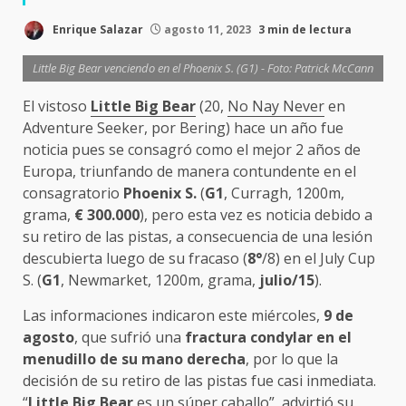
Enrique Salazar
agosto 11, 2023
3 min de lectura
Little Big Bear venciendo en el Phoenix S. (G1) - Foto: Patrick McCann
El vistoso
Little Big Bear
(20,
No Nay Never
en
Adventure Seeker, por Bering) hace un año fue
noticia pues se consagró como el mejor 2 años de
Europa, triunfando de manera contundente en el
consagratorio
Phoenix S.
(
G1
, Curragh, 1200m,
grama,
€
300.000
), pero esta vez es noticia debido a
su retiro de las pistas, a consecuencia de una lesión
descubierta luego de su fracaso (
8°
/8) en el July Cup
S. (
G1
, Newmarket, 1200m, grama,
julio/15
).
Las informaciones indicaron este miércoles,
9 de
agosto
, que sufrió una
fractura condylar en el
menudillo de su mano derecha
, por lo que la
decisión de su retiro de las pistas fue casi inmediata.
“
Little Big Bear
es un súper caballo”, advirtió su