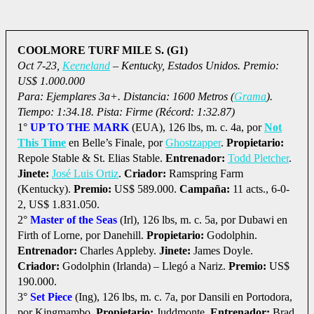
COOLMORE TURF MILE S. (G1)
Oct 7-23,
Keeneland
– Kentucky, Estados Unidos. Premio:
US$ 1.000.000
Para: Ejemplares 3a+. Distancia: 1600 Metros (
Grama
).
Tiempo: 1:34.18. Pista: Firme (Récord: 1:32.87)
1°
UP TO THE MARK
(EUA), 126 lbs, m. c. 4a, por
Not
This Time
en Belle’s Finale, por
Ghostzapper
.
Propietario:
Repole Stable & St. Elias Stable.
Entrenador:
Todd Pletcher
.
Jinete:
José Luis Ortiz
.
Criador:
Ramspring Farm
(Kentucky).
Premio:
US$ 589.000.
Campaña:
11 acts., 6-0-
2, US$ 1.831.050.
2°
Master of the Seas
(Irl), 126 lbs, m. c. 5a, por Dubawi en
Firth of Lorne, por Danehill.
Propietario:
Godolphin.
Entrenador:
Charles Appleby.
Jinete:
James Doyle.
Criador:
Godolphin (Irlanda) – Llegó a Nariz.
Premio:
US$
190.000.
3°
Set Piece
(Ing), 126 lbs, m. c. 7a, por Dansili en Portodora,
por Kingmambo.
Propietario:
Juddmonte.
Entrenador:
Brad