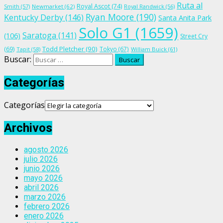
Ruta al
Royal Ascot
(74)
Smith
(57)
Newmarket
(62)
Royal Randwick
(56)
Ryan Moore
(190)
Kentucky Derby
(146)
Santa Anita Park
Solo G1
(1659)
Saratoga
(141)
(106)
Street Cry
Todd Pletcher
(90)
(69)
Tokyo
(67)
Tapit
(58)
William Buick
(61)
Buscar:
Categorías
Categorías
Archivos
agosto 2026
julio 2026
junio 2026
mayo 2026
abril 2026
marzo 2026
febrero 2026
enero 2026