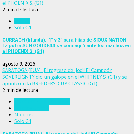
el PHOENIX S. (G1)
2 min de lectura
Irlanda
Sólo G1
CURRAGH (Irlanda): ¡1° y 3° para hijas de SIOUX NATION!
La potra SUN GODDESS se consagró ante los machos en
el PHOENIX S. (G1)
agosto 9, 2026
SARATOGA (EUA): ¡El regreso del Jedi! El Campeón
SOVEREIGNTY dio un galope en el WHITNEY S. (G1) y se
apuntó en la BREEDERS’ CUP CLASSIC (G1)
2 min de lectura
Breeders' Cup Challenge
Estados Unidos
Noticias
Sólo G1
SARATOGA (EUA): ¡El regreso del Jedi! El Campeón