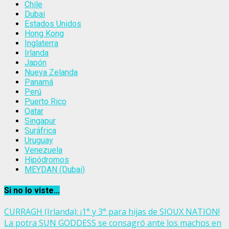
Chile
Dubai
Estados Unidos
Hong Kong
Inglaterra
Irlanda
Japón
Nueva Zelanda
Panamá
Perú
Puerto Rico
Qatar
Singapur
Suráfrica
Uruguay
Venezuela
Hipódromos
MEYDAN (Dubai)
Si no lo viste...
CURRAGH (Irlanda): ¡1° y 3° para hijas de SIOUX NATION!
La potra SUN GODDESS se consagró ante los machos en