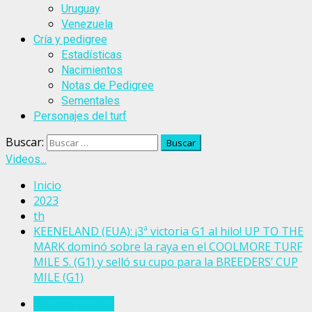
Uruguay
Venezuela
Cría y pedigree
Estadísticas
Nacimientos
Notas de Pedigree
Sementales
Personajes del turf
Buscar:
Videos...
Inicio
2023
th
KEENELAND (EUA): ¡3ª victoria G1 al hilo! UP TO THE
MARK dominó sobre la raya en el COOLMORE TURF
MILE S. (G1) y selló su cupo para la BREEDERS’ CUP
MILE (G1)
Estados Unidos