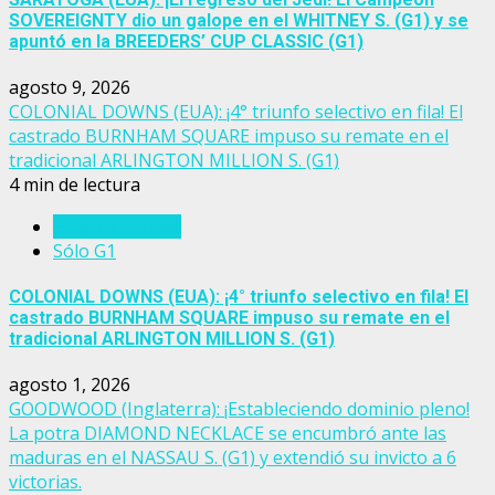
SOVEREIGNTY dio un galope en el WHITNEY S. (G1) y se
apuntó en la BREEDERS’ CUP CLASSIC (G1)
agosto 9, 2026
COLONIAL DOWNS (EUA): ¡4° triunfo selectivo en fila! El
castrado BURNHAM SQUARE impuso su remate en el
tradicional ARLINGTON MILLION S. (G1)
4 min de lectura
Estados Unidos
Sólo G1
COLONIAL DOWNS (EUA): ¡4° triunfo selectivo en fila! El
castrado BURNHAM SQUARE impuso su remate en el
tradicional ARLINGTON MILLION S. (G1)
agosto 1, 2026
GOODWOOD (Inglaterra): ¡Estableciendo dominio pleno!
La potra DIAMOND NECKLACE se encumbró ante las
maduras en el NASSAU S. (G1) y extendió su invicto a 6
victorias.