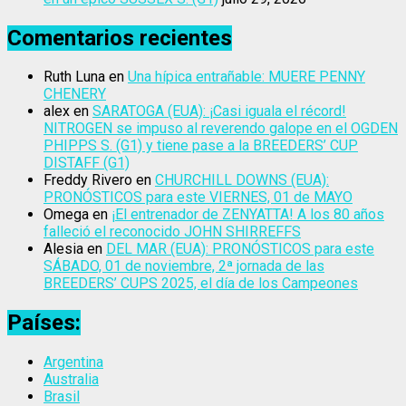
Comentarios recientes
Ruth Luna
en
Una hípica entrañable: MUERE PENNY
CHENERY
alex
en
SARATOGA (EUA): ¡Casi iguala el récord!
NITROGEN se impuso al reverendo galope en el OGDEN
PHIPPS S. (G1) y tiene pase a la BREEDERS’ CUP
DISTAFF (G1)
Freddy Rivero
en
CHURCHILL DOWNS (EUA):
PRONÓSTICOS para este VIERNES, 01 de MAYO
Omega
en
¡El entrenador de ZENYATTA! A los 80 años
falleció el reconocido JOHN SHIRREFFS
Alesia
en
DEL MAR (EUA): PRONÓSTICOS para este
SÁBADO, 01 de noviembre, 2ª jornada de las
BREEDERS’ CUPS 2025, el día de los Campeones
Países:
Argentina
Australia
Brasil