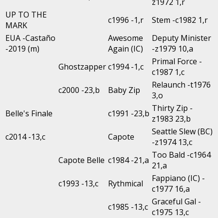
z1972 1,r
UP TO THE
c1996 -1,r
Stem -c1982 1,r
MARK
EUA -Castaño
Awesome
Deputy Minister
-2019 (m)
Again (IC)
-z1979 10,a
Primal Force -
Ghostzapper
c1994 -1,c
c1987 1,c
Relaunch -t1976
c2000 -23,b
Baby Zip
3,o
Thirty Zip -
Belle's Finale
c1991 -23,b
z1983 23,b
Seattle Slew (BC)
c2014 -13,c
Capote
-z1974 13,c
Too Bald -c1964
Capote Belle
c1984 -21,a
21,a
Fappiano (IC) -
c1993 -13,c
Rythmical
c1977 16,a
Graceful Gal -
c1985 -13,c
c1975 13,c