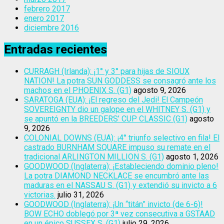
febrero 2017
enero 2017
diciembre 2016
Entradas recientes
CURRAGH (Irlanda): ¡1° y 3° para hijas de SIOUX
NATION! La potra SUN GODDESS se consagró ante los
machos en el PHOENIX S. (G1)
agosto 9, 2026
SARATOGA (EUA): ¡El regreso del Jedi! El Campeón
SOVEREIGNTY dio un galope en el WHITNEY S. (G1) y
se apuntó en la BREEDERS’ CUP CLASSIC (G1)
agosto
9, 2026
COLONIAL DOWNS (EUA): ¡4° triunfo selectivo en fila! El
castrado BURNHAM SQUARE impuso su remate en el
tradicional ARLINGTON MILLION S. (G1)
agosto 1, 2026
GOODWOOD (Inglaterra): ¡Estableciendo dominio pleno!
La potra DIAMOND NECKLACE se encumbró ante las
maduras en el NASSAU S. (G1) y extendió su invicto a 6
victorias.
julio 31, 2026
GOODWOOD (Inglaterra): ¡Un “titán” invicto (de 6-6)!
BOW ECHO doblegó por 3ª vez consecutiva a GSTAAD
en un épico SUSSEX S. (G1)
julio 29, 2026