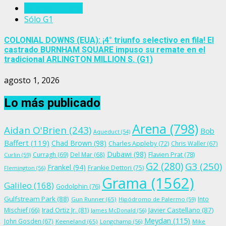
Estados Unidos
Sólo G1
COLONIAL DOWNS (EUA): ¡4° triunfo selectivo en fila! El
castrado BURNHAM SQUARE impuso su remate en el
tradicional ARLINGTON MILLION S. (G1)
agosto 1, 2026
Lo más publicado
Arena
(798)
Aidan O'Brien
(243)
Bob
Aqueduct
(54)
Baffert
(119)
Chad Brown
(98)
Charles Appleby
(72)
Chris Waller
(67)
Dubawi
(98)
Flavien Prat
(78)
Curragh
(69)
Del Mar
(68)
Curlin
(59)
G2
(280)
G3
(250)
Frankel
(94)
Frankie Dettori
(75)
Flemington
(56)
Grama
(1562)
Galileo
(168)
Godolphin
(76)
Gulfstream Park
(88)
Into
Gun Runner
(65)
Hipódromo de Palermo
(59)
Irad Ortiz Jr.
(81)
Javier Castellano
(87)
Mischief
(66)
James McDonald
(56)
Meydan
(115)
John Gosden
(67)
Keeneland
(65)
Longchamp
(56)
Mike