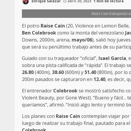
Enrique Salazar
abril 20, 2023
1 min de lectura
Raise Cain trabajando es
El potro
Raise Cain
(20, Violence en Lemon Belle,
Ben Colebrook
como la monta del venezolano
Ja
Downs, 2000m, arena,
mayo/06
), salió hoy jueves
que será su penúltimo trabajo antes de su partici
Guiado con su traqueador “oficial”,
Isael García
, 
sobra una pista calificada de “rápida”. El trabajo 
26.80
(400m),
38.60
(600m) y
51.40
(800m), por lo 
200m pasados se capturaron en
12.40
, es decir, 
El entrenador
Colebrook
se mostró satisfecho con
Violent Beauty, por Gone West). “Bueno y fácil… 
queríamos”, afirmó. “Inició algo lento y terminó bi
Los planes con
Raise Cain
contemplan viajar por 
luego de realizar su trabajo final, pautado para el
Colebrook
.