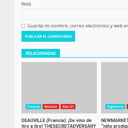
Web
Guarda mi nombre, correo electrónico y web e
RELACIONADAS
Francia
Noticias
Sólo G1
Inglaterra
DEAUVILLE (Francia): ¡Se vino de
NEWMARKET (
tiro a tiro! THESECRETADVERSARY
“niño prodi