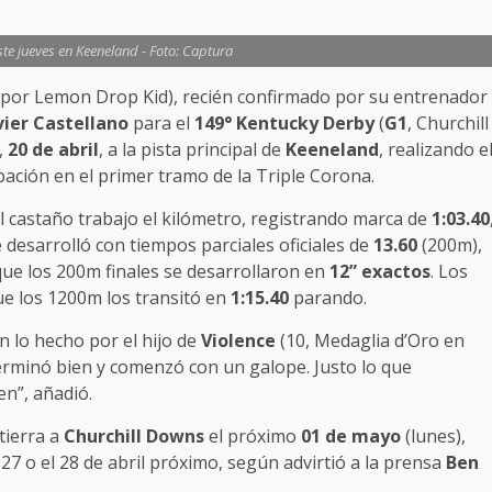
te jueves en Keeneland - Foto: Captura
 por Lemon Drop Kid), recién confirmado por su entrenador
vier Castellano
para el
149° Kentucky Derby
(
G1
, Churchill
,
20 de abril
, a la pista principal de
Keeneland
, realizando e
pación en el primer tramo de la Triple Corona.
el castaño trabajo el kilómetro, registrando marca de
1:03.40
se desarrolló con tiempos parciales oficiales de
13.60
(200m),
que los 200m finales se desarrollaron en
12” exactos
. Los
que los 1200m los transitó en
1:15.40
parando.
 lo hecho por el hijo de
Violence
(10, Medaglia d’Oro en
terminó bien y comenzó con un galope. Justo lo que
en”, añadió.
tierra a
Churchill Downs
el próximo
01 de mayo
(lunes),
 27 o el 28 de abril próximo, según advirtió a la prensa
Ben