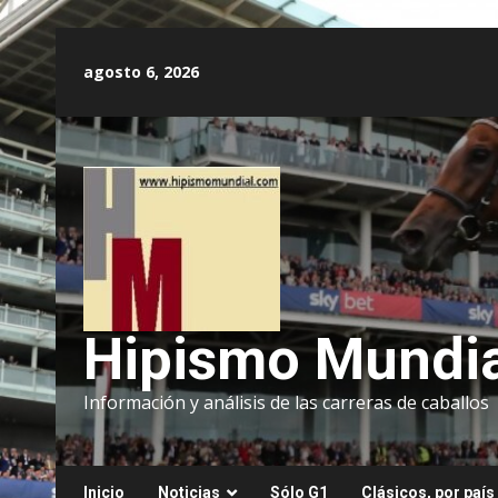
Saltar
al
agosto 6, 2026
contenido
Hipismo Mundia
Información y análisis de las carreras de caballos
Inicio
Noticias
Sólo G1
Clásicos, por país