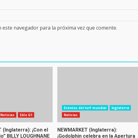
n este navegador para la próxima vez que comente.
Eventos del turf mundial
Inglaterra
Noticias
Sólo G1
Noticias
Inglaterra): ¡Con el
NEWMARKET (Inglaterra):
gio” BILLY LOUGHNANE
¡Godolphin celebra en la Apertura