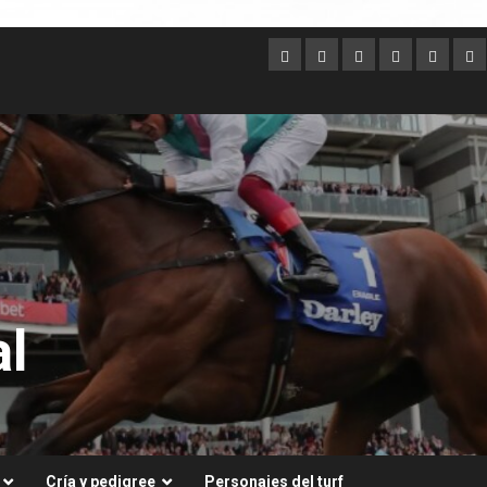
Argentina
Australia
Brasil
Chile
Dubai
Es
Un
l
Cría y pedigree
Personajes del turf