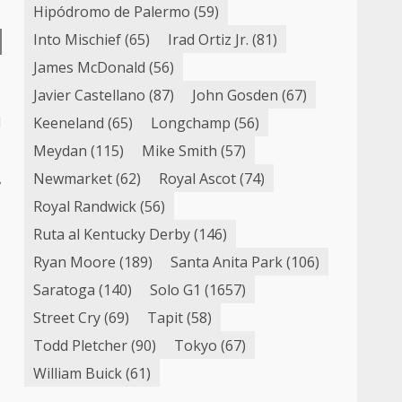
Hipódromo de Palermo
(59)
Into Mischief
(65)
Irad Ortiz Jr.
(81)
James McDonald
(56)
Javier Castellano
(87)
John Gosden
(67)
l
Keeneland
(65)
Longchamp
(56)
Meydan
(115)
Mike Smith
(57)
Newmarket
(62)
Royal Ascot
(74)
,
Royal Randwick
(56)
Ruta al Kentucky Derby
(146)
Ryan Moore
(189)
Santa Anita Park
(106)
Saratoga
(140)
Solo G1
(1657)
Street Cry
(69)
Tapit
(58)
Todd Pletcher
(90)
Tokyo
(67)
William Buick
(61)