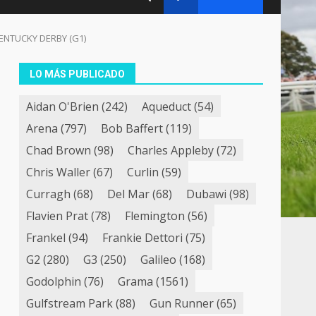
 KENTUCKY DERBY (G1)
LO MÁS PUBLICADO
Aidan O'Brien
(242)
Aqueduct
(54)
Arena
(797)
Bob Baffert
(119)
Chad Brown
(98)
Charles Appleby
(72)
Chris Waller
(67)
Curlin
(59)
Curragh
(68)
Del Mar
(68)
Dubawi
(98)
Flavien Prat
(78)
Flemington
(56)
Frankel
(94)
Frankie Dettori
(75)
G2
(280)
G3
(250)
Galileo
(168)
Godolphin
(76)
Grama
(1561)
Gulfstream Park
(88)
Gun Runner
(65)