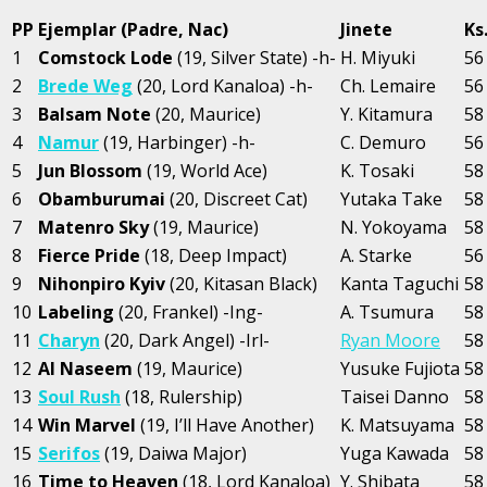
PP
Ejemplar (Padre, Nac)
Jinete
Ks
1
Comstock Lode
(19, Silver State) -h-
H. Miyuki
56
2
Brede Weg
(20, Lord Kanaloa) -h-
Ch. Lemaire
56
3
Balsam Note
(20, Maurice)
Y. Kitamura
58
4
Namur
(19, Harbinger) -h-
C. Demuro
56
5
Jun Blossom
(19, World Ace)
K. Tosaki
58
6
Obamburumai
(20, Discreet Cat)
Yutaka Take
58
7
Matenro Sky
(19, Maurice)
N. Yokoyama
58
8
Fierce Pride
(18, Deep Impact)
A. Starke
56
9
Nihonpiro Kyiv
(20, Kitasan Black)
Kanta Taguchi
58
10
Labeling
(20, Frankel) -Ing-
A. Tsumura
58
11
Charyn
(20, Dark Angel) -Irl-
Ryan Moore
58
12
Al Naseem
(19, Maurice)
Yusuke Fujiota
58
13
Soul Rush
(18, Rulership)
Taisei Danno
58
14
Win Marvel
(19, I’ll Have Another)
K. Matsuyama
58
15
Serifos
(19, Daiwa Major)
Yuga Kawada
58
16
Time to Heaven
(18, Lord Kanaloa)
Y. Shibata
58