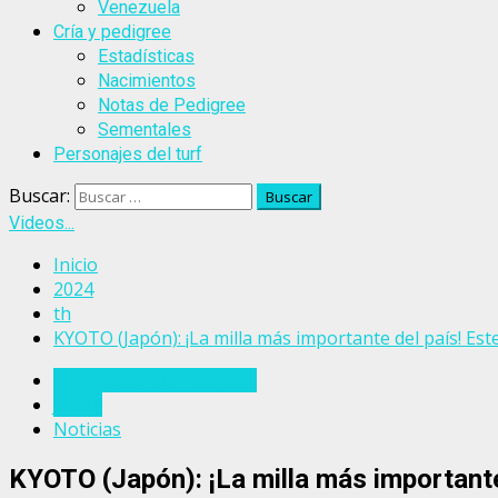
Venezuela
Cría y pedigree
Estadísticas
Nacimientos
Notas de Pedigree
Sementales
Personajes del turf
Buscar:
Videos...
Inicio
2024
th
KYOTO (Japón): ¡La milla más importante del país! E
Eventos del turf mundial
Japón
Noticias
KYOTO (Japón): ¡La milla más important