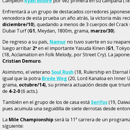
Campeón
Ryan Moore
por vez primera en su campaña (18 
Enfrentará a un grupo de destacados corredores japoneses,
vencedora de esta prueba un año atrás, la victoria más rec
diciembre/10
), quedando a menos de 3 cuerpos del Crack
Dubai Turf (
G1
, Meydan, 1800m, grama,
marzo/30
).
De regreso a su país,
Namur
no tuvo suerte en su reapar
luego arribar
2
ª
en el importante Yasuda Kinen (
G1
, Tokyo
(18, Acclamation en Folk Melody, por Street Cry). La japone
Cristian Demuro
.
Asimismo, el veterano
Soul Rush
(18, Rulership en Eternal
igual que la potra
Brede Weg
(20, Lord Kanaloa en Inner Ur
grama,
octubre/14
), su primera actuación desde que triun
de
4-2-0
(6 acts.).
También en el grupo de los de casa está
Serifos
(19, Daiwa
pues acumula una seguidilla de siete derrotas desde enton
La
Mile Championship
será la 11ª carrera de un program
siguiente: