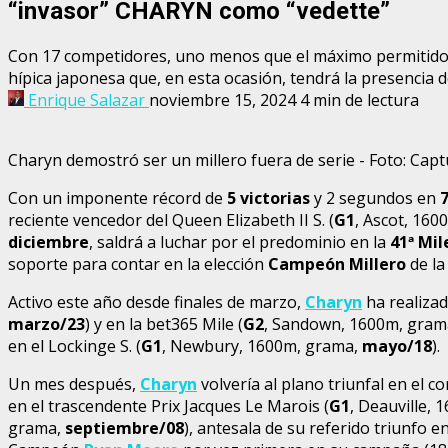
“invasor” CHARYN como “vedette”
Con 17 competidores, uno menos que el máximo permitido, 
hípica japonesa que, en esta ocasión, tendrá la presencia 
Enrique Salazar
noviembre 15, 2024
4 min de lectura
Charyn demostró ser un millero fuera de serie - Foto: Cap
Con un imponente récord de
5 victorias
y 2 segundos en
7
reciente vencedor del Queen Elizabeth II S. (
G1
, Ascot, 16
diciembre
, saldrá a luchar por el predominio en la
41
ª
Mil
soporte para contar en la elección
Campeón Millero
de la
Activo este año desde finales de marzo,
Charyn
ha realizad
marzo/23
) y en la bet365 Mile (
G2
, Sandown, 1600m, gram
en el Lockinge S. (
G1
, Newbury, 1600m, grama,
mayo/18
).
Un mes después,
Charyn
volvería al plano triunfal en el 
en el trascendente Prix Jacques Le Marois (
G1
, Deauville,
grama,
septiembre/08
), antesala de su referido triunfo en