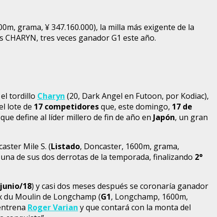
, grama, ¥ 347.160.000), la milla más exigente de la
dés CHARYN, tres veces ganador G1 este año.
, el tordillo
Charyn
(20, Dark Angel en Futoon, por Kodiac),
el lote de
17 competidores
que, este domingo,
17 de
la que define al líder millero de fin de año en
Japón
, un gran
ster Mile S. (
Listado
, Doncaster, 1600m, grama,
 una de sus dos derrotas de la temporada, finalizando
2°
junio/18
) y casi dos meses después se coronaría ganador
ix du Moulin de Longchamp (
G1
, Longchamp, 1600m,
 entrena
Roger Varian
y que contará con la monta del