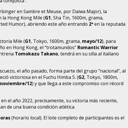
a conquista”.
rbinger en Sambre et Meuse, por Daiwa Major), la
 la Hong Kong Mile (
G1
, Sha Tin, 1600m, grama,
rted Humor), abriendo este año entrando
2
ª
en la reputada
ctoria Mile (
G1
, Tokyo, 1600m, grama,
mayo/12
), para
l Año en Hong Kong, el “trotamundos”
Romantic Warrior
entrena
Tomokazu Takano
, tendrá en su silla al italiano
escuezo, el año pasado, forma parte del grupo “nacional”, al
ció victoriosa en el Fuchu Himba S. (
G2
, Tokyo, 1800m,
noviembre/12
) y que llega a este compromiso con récord
en el año 2022, precisamente, su victoria más reciente,
an de una buena condición atlética.
horas
(horario local). El lote completo de participantes es el