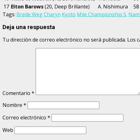
17
Elton Barows
(20, Deep Brillante)
A. Nishimura
58
Tags:
Brede Weg
Charyn
Kyoto
Mile Championship S.
Nam
Deja una respuesta
Tu dirección de correo electrónico no será publicada.
Los c
Comentario
*
Nombre
*
Correo electrónico
*
Web