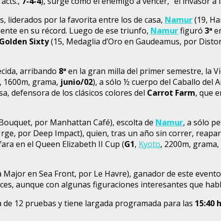
acts.,
7-4-4
), surge como el enemigo a vencer, “el invasor a l
 liderados por la favorita entre los de casa,
Namur
(19, Ha
iente en su récord. Luego de ese triunfo,
Namur
figuró
3
ª
en
Golden Sixty
(15, Medaglia d’Oro en Gaudeamus, por Disto
ecida, arribando
8
ª
en la gran milla del primer semestre, la Vi
, 1600m, grama,
junio/02
), a sólo ½ cuerpo del Caballo de
sa, defensora de los clásicos colores del
Carrot Farm
, que 
 Bouquet, por Manhattan Café), escolta de
Namur
, a sólo p
ge, por Deep Impact), quien, tras un año sin correr, reapare
fara en el Queen Elizabeth II Cup (
G1
,
Kyoto
, 2200m, grama,
 Major en Sea Front, por Le Havre), ganador de este evento 
ces, aunque con algunas figuraciones interesantes que habl
a de 12 pruebas y tiene largada programada para las
15:40 