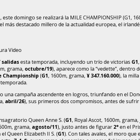
este domingo se realizará la MILE CHAMPIONSHIP (G1, 1600m
del más destacado millero de la actualidad europea, el irlan
tura Video
 salidas
esta temporada, incluyendo un trío de victorias
G1
00m, grama,
octubre/19
), aparece como la “vedette”, dentro d
e Championship
(
G1
, 1600m, grama,
¥
347.160.000
), la mil
 temporada.
o una campaña ascendente en logros, triunfando en el Donca
a,
abril/26
), sus primeros dos compromisos, antes de sufrir
consagratorio Queen Anne S. (
G1
, Royal Ascot, 1600m, grama,
 1600m, grama,
agosto/11
), justo antes de figurar
2°
en el Pr
 el Queen Elizabeth II S. (
G1
). Con tales avales, el moro que