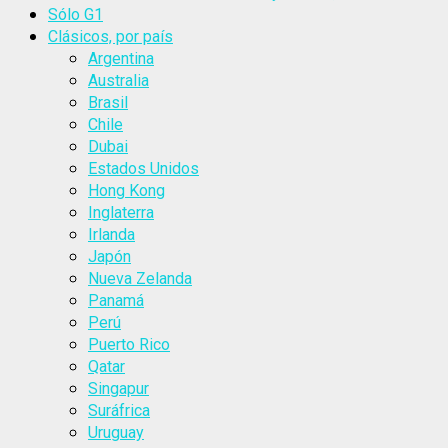
Sólo G1
Clásicos, por país
Argentina
Australia
Brasil
Chile
Dubai
Estados Unidos
Hong Kong
Inglaterra
Irlanda
Japón
Nueva Zelanda
Panamá
Perú
Puerto Rico
Qatar
Singapur
Suráfrica
Uruguay