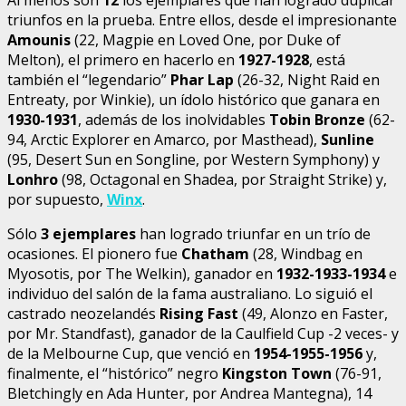
triunfos en la prueba. Entre ellos, desde el impresionante
Amounis
(22, Magpie en Loved One, por Duke of
Melton), el primero en hacerlo en
1927-1928
, está
también el “legendario”
Phar Lap
(26-32, Night Raid en
Entreaty, por Winkie), un ídolo histórico que ganara en
1930-1931
, además de los inolvidables
Tobin Bronze
(62-
94, Arctic Explorer en Amarco, por Masthead),
Sunline
(95, Desert Sun en Songline, por Western Symphony) y
Lonhro
(98, Octagonal en Shadea, por Straight Strike) y,
por supuesto,
Winx
.
Sólo
3 ejemplares
han logrado triunfar en un trío de
ocasiones. El pionero fue
Chatham
(28, Windbag en
Myosotis, por The Welkin), ganador en
1932-1933-1934
e
individuo del salón de la fama australiano. Lo siguió el
castrado neozelandés
Rising Fast
(49, Alonzo en Faster,
por Mr. Standfast), ganador de la Caulfield Cup -2 veces- y
de la Melbourne Cup, que venció en
1954-1955-1956
y,
finalmente, el “histórico” negro
Kingston Town
(76-91,
Bletchingly en Ada Hunter, por Andrea Mantegna), 14