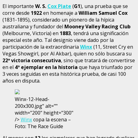
El importante
W. S.
Cox Plate
(
G1
), una prueba que se
corre desde
1922
en homenaje a
William Samuel Cox
(1831-1895), considerado un pionero de la hípica
australiana y fundador del
Mooney Valley Racing Club
(Melbourne, Victoria) en
1883
, tendrá una significación
especial este año. Tal designio viene dado por la
participación de la extraordinaria
Winx
(11, Street Cry en
Vegas Showgirl, por Al Akbar), quien no sólo buscara su
22ª victoria consecutiva
, sino que tratará de convertirse
en el
4º ejemplar en la historia
que haya triunfado por
3 veces seguidas en esta histórica prueba, de casi 100
años en disputa.
Winx-12-Head-
200x300.jpg" alt=""
width="200" height="300"
/>
Winx
copa la escena –
Foto: The Race Guide
Al menos son
12
los ejemplares que han logrado duplicar