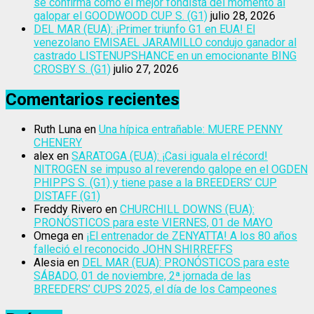
se confirma como el mejor fondista del momento al
galopar el GOODWOOD CUP S. (G1)
julio 28, 2026
DEL MAR (EUA): ¡Primer triunfo G1 en EUA! El
venezolano EMISAEL JARAMILLO condujo ganador al
castrado LISTENUPSHANCE en un emocionante BING
CROSBY S. (G1)
julio 27, 2026
Comentarios recientes
Ruth Luna
en
Una hípica entrañable: MUERE PENNY
CHENERY
alex
en
SARATOGA (EUA): ¡Casi iguala el récord!
NITROGEN se impuso al reverendo galope en el OGDEN
PHIPPS S. (G1) y tiene pase a la BREEDERS’ CUP
DISTAFF (G1)
Freddy Rivero
en
CHURCHILL DOWNS (EUA):
PRONÓSTICOS para este VIERNES, 01 de MAYO
Omega
en
¡El entrenador de ZENYATTA! A los 80 años
falleció el reconocido JOHN SHIRREFFS
Alesia
en
DEL MAR (EUA): PRONÓSTICOS para este
SÁBADO, 01 de noviembre, 2ª jornada de las
BREEDERS’ CUPS 2025, el día de los Campeones