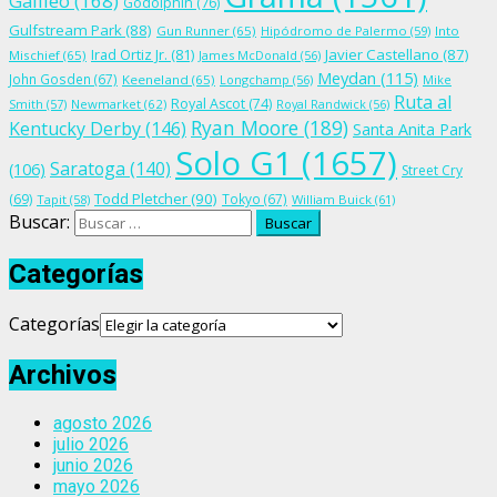
Galileo
(168)
Godolphin
(76)
Gulfstream Park
(88)
Gun Runner
(65)
Hipódromo de Palermo
(59)
Into
Irad Ortiz Jr.
(81)
Javier Castellano
(87)
Mischief
(65)
James McDonald
(56)
Meydan
(115)
John Gosden
(67)
Keeneland
(65)
Longchamp
(56)
Mike
Ruta al
Royal Ascot
(74)
Smith
(57)
Newmarket
(62)
Royal Randwick
(56)
Ryan Moore
(189)
Kentucky Derby
(146)
Santa Anita Park
Solo G1
(1657)
Saratoga
(140)
(106)
Street Cry
Todd Pletcher
(90)
(69)
Tokyo
(67)
Tapit
(58)
William Buick
(61)
Buscar:
Categorías
Categorías
Archivos
agosto 2026
julio 2026
junio 2026
mayo 2026