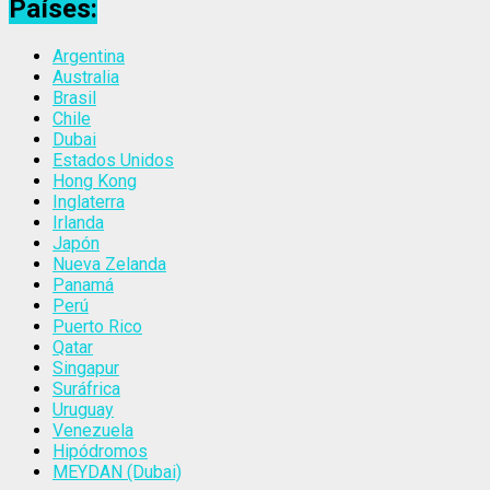
Países:
Argentina
Australia
Brasil
Chile
Dubai
Estados Unidos
Hong Kong
Inglaterra
Irlanda
Japón
Nueva Zelanda
Panamá
Perú
Puerto Rico
Qatar
Singapur
Suráfrica
Uruguay
Venezuela
Hipódromos
MEYDAN (Dubai)