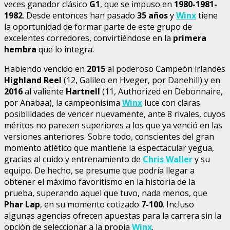
veces ganador clásico
G1
, que se impuso en
1980-1981-
1982
. Desde entonces han pasado
35 años
y
Winx
tiene
la oportunidad de formar parte de este grupo de
excelentes corredores, convirtiéndose en la
primera
hembra
que lo integra.
Habiendo vencido en
2015
al poderoso Campeón irlandés
Highland Reel
(12, Galileo en Hveger, por Danehill) y en
2016
al valiente
Hartnell
(11, Authorized en Debonnaire,
por Anabaa), la campeonísima
Winx
luce con claras
posibilidades de vencer nuevamente, ante 8 rivales, cuyos
méritos no parecen superiores a los que ya venció en las
versiones anteriores. Sobre todo, conscientes del gran
momento atlético que mantiene la espectacular yegua,
gracias al cuido y entrenamiento de
Chris Waller
y su
equipo. De hecho, se presume que podría llegar a
obtener el máximo favoritismo en la historia de la
prueba, superando aquel que tuvo, nada menos, que
Phar Lap
, en su momento cotizado
7-100
. Incluso
algunas agencias ofrecen apuestas para la carrera sin la
opción de seleccionar a la propia
Winx
.