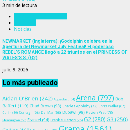
3 min de lectura
Eventos del turf mundial
Inglaterra
Noticias
NEWMARKET (Inglaterra): ¡Godolphin celebra en la
Apertura del Newmarket July Festival! El poderoso
REBEL’S ROMANCE llegó a 22 triunfos en el PRINCESS OF
WALES’S S. (G2)
julio 9, 2026
Lo más publicado
Arena
(797)
Aidan O'Brien
(242)
Bob
Aqueduct
(54)
Baffert
(119)
Chad Brown
(98)
Charles Appleby
(72)
Chris Waller
(67)
Dubawi
(98)
Flavien Prat
(78)
Curragh
(68)
Del Mar
(68)
Curlin
(59)
G2
(280)
G3
(250)
Frankel
(94)
Frankie Dettori
(75)
Flemington
(56)
Grama
(1561)