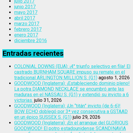
julio 2017
junio 2017
mayo 2017
abril 2017
marzo 2017
febrero 2017
enero 2017
diciembre 2016
Entradas recientes
COLONIAL DOWNS (EUA): ¡4° triunfo selectivo en fila! El
castrado BURNHAM SQUARE impuso su remate en el
tradicional ARLINGTON MILLION S. (G1)
agosto 1, 2026
GOODWOOD (Inglaterra): ¡Estableciendo dominio pleno!
La potra DIAMOND NECKLACE se encumbró ante las
maduras en el NASSAU S. (G1) y extendió su invicto a 6
victorias.
julio 31, 2026
GOODWOOD (Inglaterra): ¡Un “titán” invicto (de 6-6)!
BOW ECHO doblegó por 3ª vez consecutiva a GSTAAD
en un épico SUSSEX S. (G1)
julio 29, 2026
GOODWOOD (Inglaterra): ¡En el arranque del GLORIOUS
GOODWOOD! El potro estadounidense SCANDINAVIA