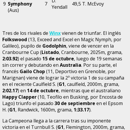
D.
9
Symphony
7
49,5
T. McEvoy
Yendall
(Aus)
Tres de los rivales de
Winx
vienen de triunfar. El inglés
Folkswood
(13, Exceed and Excel en Magic Nymph, por
Galileo), pupilo de
Godolphin
, viene de vencer en la
Cranbourne Cup (
Listado
, Cranbourne, 2025m, grama,
2:03.92
) el pasado
15 de octubre
, luego de 19 semanas
sin correr y debutando en
Australia
. Por su parte, el
francés
Gailo Chop
(11, Deportivo en Grenoble, por
Marignan) viene de lograr la 2ª victoria 1 de su campaña
en el reciente Caulfield S. (
G1
, caulfield, 2000m, grama,
2:02.17
) en
14 de octubre
, mientras que el australiano
Happy Clapper
(10, Teofilo en Busking, por Encosta de
Lago) triunfo el pasado
30 de septiembre
en el Epsom
H. (
G1
, Randwick, 1600m, grama,
1:33.17
).
La Campeona llega a la carrera tras su imponente
victoria en el Turnbull S. (
G1
, Flemington, 2000m, grama,