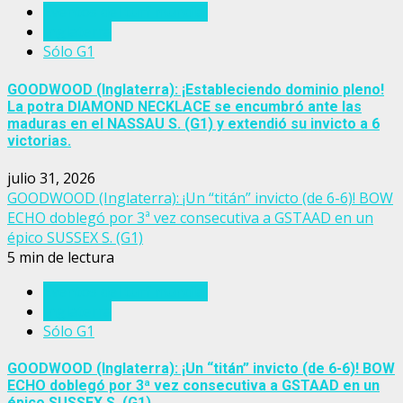
Eventos del turf mundial
Inglaterra
Sólo G1
GOODWOOD (Inglaterra): ¡Estableciendo dominio pleno!
La potra DIAMOND NECKLACE se encumbró ante las
maduras en el NASSAU S. (G1) y extendió su invicto a 6
victorias.
julio 31, 2026
GOODWOOD (Inglaterra): ¡Un “titán” invicto (de 6-6)! BOW
ECHO doblegó por 3ª vez consecutiva a GSTAAD en un
épico SUSSEX S. (G1)
5 min de lectura
Eventos del turf mundial
Inglaterra
Sólo G1
GOODWOOD (Inglaterra): ¡Un “titán” invicto (de 6-6)! BOW
ECHO doblegó por 3ª vez consecutiva a GSTAAD en un
épico SUSSEX S. (G1)