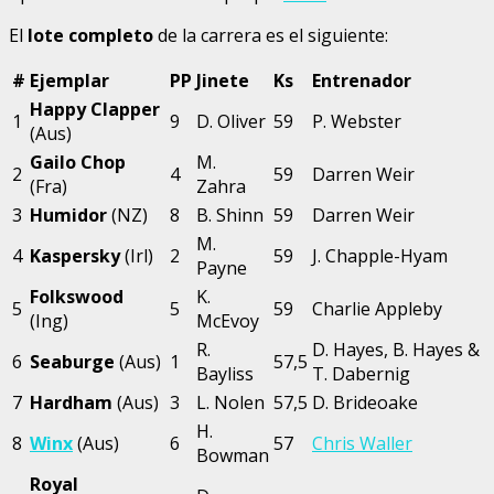
El
lote completo
de la carrera es el siguiente:
#
Ejemplar
PP
Jinete
Ks
Entrenador
Happy Clapper
1
9
D. Oliver
59
P. Webster
(Aus)
Gailo Chop
M.
2
4
59
Darren Weir
(Fra)
Zahra
3
Humidor
(NZ)
8
B. Shinn
59
Darren Weir
M.
4
Kaspersky
(Irl)
2
59
J. Chapple-Hyam
Payne
Folkswood
K.
5
5
59
Charlie Appleby
(Ing)
McEvoy
R.
D. Hayes, B. Hayes &
6
Seaburge
(Aus)
1
57,5
Bayliss
T. Dabernig
7
Hardham
(Aus)
3
L. Nolen
57,5
D. Brideoake
H.
8
Winx
(Aus)
6
57
Chris Waller
Bowman
Royal