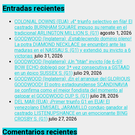
Entradas recientes
COLONIAL DOWNS (EUA): ¡4° triunfo selectivo en fila! El
castrado BURNHAM SQUARE impuso su remate en el
tradicional ARLINGTON MILLION S. (G1)
agosto 1, 2026
GOODWOOD (Inglaterra): ¡Estableciendo dominio pleno!
La potra DIAMOND NECKLACE se encumbró ante las
maduras en el NASSAU S. (G1) y extendió su invicto a 6
victorias.
julio 31, 2026
GOODWOOD (Inglaterra): ¡Un “titán” invicto (de 6-6)!
BOW ECHO doblegó por 3ª vez consecutiva a GSTAAD
en un épico SUSSEX S. (G1)
julio 29, 2026
GOODWOOD (Inglaterra): ¡En el arranque del GLORIOUS
GOODWOOD! El potro estadounidense SCANDINAVIA
se confirma como el mejor fondista del momento al
galopar el GOODWOOD CUP S. (G1)
julio 28, 2026
DEL MAR (EUA): ¡Primer triunfo G1 en EUA! El
venezolano EMISAEL JARAMILLO condujo ganador al
castrado LISTENUPSHANCE en un emocionante BING
CROSBY S. (G1)
julio 27, 2026
Comentarios recientes