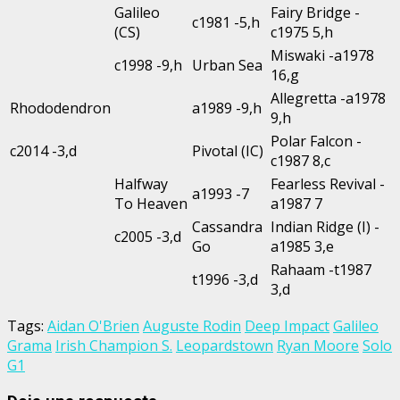
Galileo
Fairy Bridge -
c1981 -5,h
(CS)
c1975 5,h
Miswaki -a1978
c1998 -9,h
Urban Sea
16,g
Allegretta -a1978
Rhododendron
a1989 -9,h
9,h
Polar Falcon -
c2014 -3,d
Pivotal (IC)
c1987 8,c
Halfway
Fearless Revival -
a1993 -7
To Heaven
a1987 7
Cassandra
Indian Ridge (I) -
c2005 -3,d
Go
a1985 3,e
Rahaam -t1987
t1996 -3,d
3,d
Tags:
Aidan O'Brien
Auguste Rodin
Deep Impact
Galileo
Grama
Irish Champion S.
Leopardstown
Ryan Moore
Solo
G1