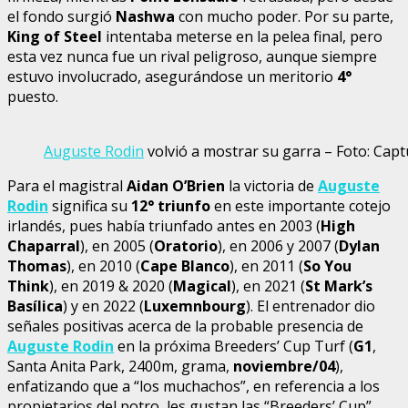
el fondo surgió
Nashwa
con mucho poder. Por su parte,
King of Steel
intentaba meterse en la pelea final, pero
esta vez nunca fue un rival peligroso, aunque siempre
estuvo involucrado, asegurándose un meritorio
4°
puesto.
Auguste Rodin
volvió a mostrar su garra – Foto: Cap
Para el magistral
Aidan O’Brien
la victoria de
Auguste
Rodin
significa su
12° triunfo
en este importante cotejo
irlandés, pues había triunfado antes en 2003 (
High
Chaparral
), en 2005 (
Oratorio
), en 2006 y 2007 (
Dylan
Thomas
), en 2010 (
Cape Blanco
), en 2011 (
So You
Think
), en 2019 & 2020 (
Magical
), en 2021 (
St Mark’s
Basílica
) y en 2022 (
Luxemnbourg
). El entrenador dio
señales positivas acerca de la probable presencia de
Auguste Rodin
en la próxima Breeders’ Cup Turf (
G1
,
Santa Anita Park, 2400m, grama,
noviembre/04
),
enfatizando que a “los muchachos”, en referencia a los
propietarios del potro, les gustan las “Breeders’ Cup”.