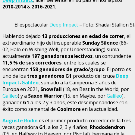
2010-2014
&
2016-2021
.
El espectacular
Deep Impact
– Foto: Shadai Stallion S
Habiendo dejado
13 producciones en edad de correr
, el
extraordinario hijo del insuperable
Sunday Silence
(86-
02, Halo en Wishing Well, por Understanding) suma
actualmente
197 ganadores selectivos
, un contundente
11,5 % de sus corredores
, entre los cuales se
encuentran
158 ganadores de grado/grupo
. El potro es
uno de los
tres ganadores G1
producto del cruce
Deep
Impact
-
Galileo
, sumado a la Campeona 3 años de
Europa en 2021,
Snowfall
(18, en Best in the World, por
Galileo
) y a
Saxon Warrior
(15, en Maybe, por
Galileo
),
ganador
G1
a los 2 y 3 años, éste desempeñándose con
éxito como semental de
Coolmore
en la actualidad.
Auguste Rodin
es el primer producto corredor de la tres
veces ganadora
G1
, a los 2, 3 y 4 años,
Rhododendron
(05, en Halfway to Haeven, por Pivotal), hermana de la