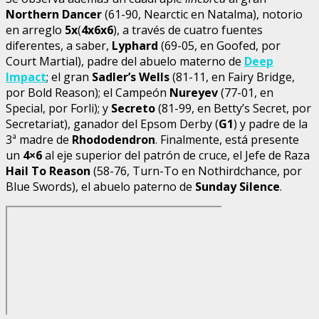
Northern Dancer
(61-90, Nearctic en Natalma), notorio
en arreglo
5x
(
4x6x6
), a través de cuatro fuentes
diferentes, a saber,
Lyphard
(69-05, en Goofed, por
Court Martial), padre del abuelo materno de
Deep
Impact
; el gran
Sadler’s Wells
(81-11, en Fairy Bridge,
por Bold Reason); el Campeón
Nureyev
(77-01, en
Special, por Forli); y
Secreto
(81-99, en Betty’s Secret, por
Secretariat), ganador del Epsom Derby (
G1
) y padre de la
3ª madre de
Rhododendron
. Finalmente, está presente
un
4×6
al eje superior del patrón de cruce, el Jefe de Raza
Hail To Reason
(58-76, Turn-To en Nothirdchance, por
Blue Swords), el abuelo paterno de
Sunday Silence
.