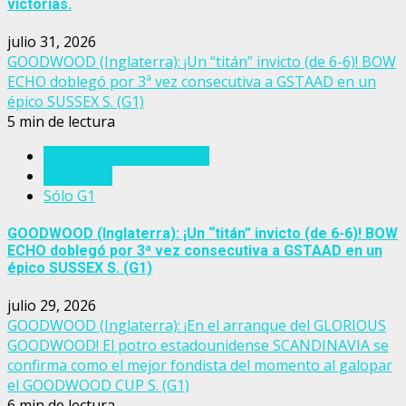
victorias.
julio 31, 2026
GOODWOOD (Inglaterra): ¡Un “titán” invicto (de 6-6)! BOW
ECHO doblegó por 3ª vez consecutiva a GSTAAD en un
épico SUSSEX S. (G1)
5 min de lectura
Eventos del turf mundial
Inglaterra
Sólo G1
GOODWOOD (Inglaterra): ¡Un “titán” invicto (de 6-6)! BOW
ECHO doblegó por 3ª vez consecutiva a GSTAAD en un
épico SUSSEX S. (G1)
julio 29, 2026
GOODWOOD (Inglaterra): ¡En el arranque del GLORIOUS
GOODWOOD! El potro estadounidense SCANDINAVIA se
confirma como el mejor fondista del momento al galopar
el GOODWOOD CUP S. (G1)
6 min de lectura