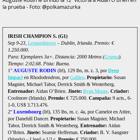
la prueba - Foto: @polkamazurka
IRISH CHAMPION S. (G1)
Sep 9-23,
Leopardstown
– Dublin, Irlanda. Premio: €
1.250.000.
Para: Ejemplares 3a+. Distancia: 2000 Metros (
Grama
).
Tiempo: 2:02.68. Pista: Buena.
1°
AUGUSTE RODIN
(Irl), 129 lbs, m. z. 3, por
Deep
Impact
en Rhododendron, por
Galileo
.
Propietario:
Susan
Magnier, Michael Tabor, Derrick Smith & Westerberg.
Entrenador:
Aidan O’Brien.
Jinete:
Ryan Moore
.
Criador:
Coolmore (Irlanda).
Premio:
€ 725.000.
Campaña:
9 acts., 6-
1-0, US$ 3.713.476.
2°
Luxembourg
(Irl), 135 lbs, m. c. 4a, por Camelot en Attire,
por Danehill Dancer.
Propietario:
Susan Magnier, Michael
Tabor, Derrick Smith & Westerberg.
Entrenador:
Aidan
O’Brien.
Jinete:
Seamie Heffernan.
Criador:
B. V. Sangster
(Irlanda) – Llegó a 1/2 c.
Premio:
€ 250.000.