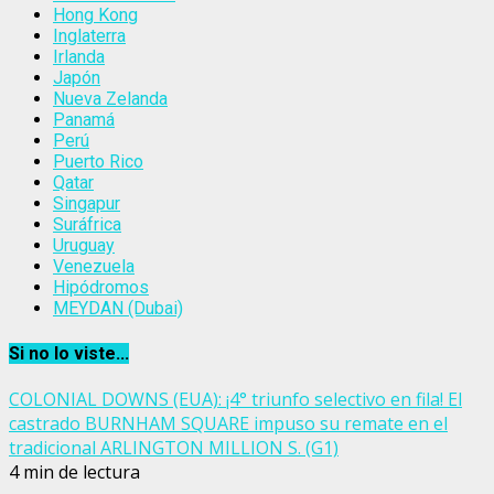
Hong Kong
Inglaterra
Irlanda
Japón
Nueva Zelanda
Panamá
Perú
Puerto Rico
Qatar
Singapur
Suráfrica
Uruguay
Venezuela
Hipódromos
MEYDAN (Dubai)
Si no lo viste...
COLONIAL DOWNS (EUA): ¡4° triunfo selectivo en fila! El
castrado BURNHAM SQUARE impuso su remate en el
tradicional ARLINGTON MILLION S. (G1)
4 min de lectura