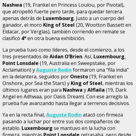
Nashwa
(19, Frankel en Princess Loulou, por Pivotal),
que atropelló fuerte pero tarde, para quedar tercera
apenas detrás de
Luxembourg
. Justo a un cuerpo del
ganador, el moro
King of Steel
(20, Wootton Bassett en
Eldacar, por Verglas), también corriendo en remate se
clasificó
4°
en otra buena exhibición.
La prueba tuvo como líderes, desde el comienzo, a los
tres presentados de
Aidan O’Brien
. Así,
Luxembourg
,
Point Lonsdale
(19, Australia en Sweepstake, por
Acclamation) y
Auguste Rodin
formaron una “fila india”
en la delantera, seguidos por
Onesto
(19, Frankel en
Onshore, por Sea the Stars) y
King of Steel
, mientras los
últimos lugares eran para
Nashwa
y
Alflaila
(19, Dark
Angel en Adhwaa, por Oasis Dream). Con ese arreglo la
prueba fue avanzando hasta llegar a terrenos decisivos.
Ya en la recta final,
Auguste Rodin
atacó con firmeza
pasando a luchar por entre sus dos compañeros de
establo.
Luxembourg
se mantuvo en la lucha con
firmeza, mientras
Point Lonsdale
retrasaba, pero desde