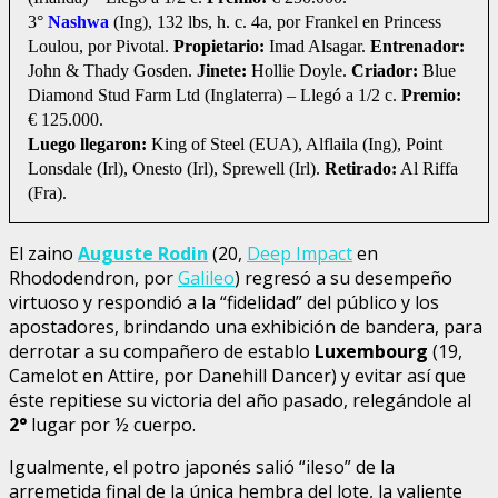
3°
Nashwa
(Ing), 132 lbs, h. c. 4a, por Frankel en Princess
Loulou, por Pivotal.
Propietario:
Imad Alsagar.
Entrenador:
John & Thady Gosden.
Jinete:
Hollie Doyle.
Criador:
Blue
Diamond Stud Farm Ltd (Inglaterra) – Llegó a 1/2 c.
Premio:
€ 125.000.
Luego llegaron:
King of Steel (EUA), Alflaila (Ing), Point
Lonsdale (Irl), Onesto (Irl), Sprewell (Irl).
Retirado:
Al Riffa
(Fra).
El zaino
Auguste Rodin
(20,
Deep Impact
en
Rhododendron, por
Galileo
) regresó a su desempeño
virtuoso y respondió a la “fidelidad” del público y los
apostadores, brindando una exhibición de bandera, para
derrotar a su compañero de establo
Luxembourg
(19,
Camelot en Attire, por Danehill Dancer) y evitar así que
éste repitiese su victoria del año pasado, relegándole al
2°
lugar por ½ cuerpo.
Igualmente, el potro japonés salió “ileso” de la
arremetida final de la única hembra del lote, la valiente