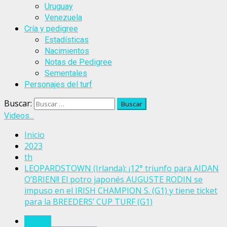
Uruguay
Venezuela
Cría y pedigree
Estadísticas
Nacimientos
Notas de Pedigree
Sementales
Personajes del turf
Buscar:
Videos...
Inicio
2023
th
LEOPARDSTOWN (Irlanda): ¡12° triunfo para AIDAN
O’BRIEN!! El potro japonés AUGUSTE RODIN se
impuso en el IRISH CHAMPION S. (G1) y tiene ticket
para la BREEDERS’ CUP TURF (G1)
Irlanda