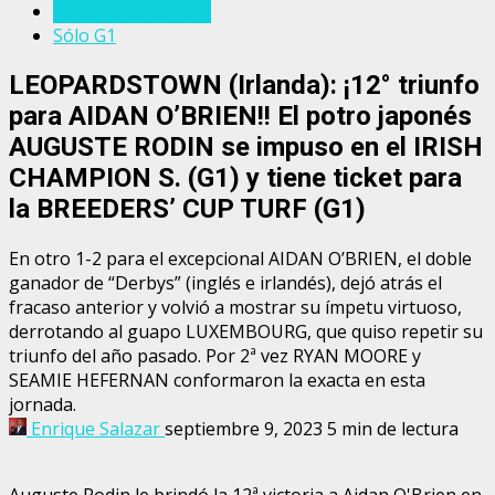
Personajes del turf
Sólo G1
LEOPARDSTOWN (Irlanda): ¡12° triunfo
para AIDAN O’BRIEN!! El potro japonés
AUGUSTE RODIN se impuso en el IRISH
CHAMPION S. (G1) y tiene ticket para
la BREEDERS’ CUP TURF (G1)
En otro 1-2 para el excepcional AIDAN O’BRIEN, el doble
ganador de “Derbys” (inglés e irlandés), dejó atrás el
fracaso anterior y volvió a mostrar su ímpetu virtuoso,
derrotando al guapo LUXEMBOURG, que quiso repetir su
triunfo del año pasado. Por 2ª vez RYAN MOORE y
SEAMIE HEFERNAN conformaron la exacta en esta
jornada.
Enrique Salazar
septiembre 9, 2023
5 min de lectura
Auguste Rodin le brindó la 12ª victoria a Aidan O'Brien en