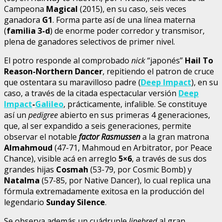
Campeona
Magical
(2015), en su caso, seis veces
ganadora
G1
. Forma parte así de una línea materna
(
familia 3-d
) de enorme poder corredor y transmisor,
plena de ganadores selectivos de primer nivel.
El potro responde al comprobado
nick
“japonés”
Hail To
Reason-Northern Dancer
, repitiendo el patron de cruce
que ostentara su maravilloso padre (
Deep Impact
), en su
caso, a través de la citada espectacular versión
Deep
Impact
-
Galileo
, prácticamente, infalible. Se constituye
así un
pedigree
abierto en sus primeras 4 generaciones,
que, al ser expandido a seis generaciones, permite
observar el notable
factor Rasmussen
a la gran matrona
Almahmoud
(47-71, Mahmoud en Arbitrator, por Peace
Chance), visible acá en arreglo
5×6
, a través de sus dos
grandes hijas
Cosmah
(53-79, por Cosmic Bomb) y
Natalma
(57-85, por Native Dancer), lo cual replica una
fórmula extremadamente exitosa en la producción del
legendario
Sunday Silence
.
Se observa además un cuádruple
linebred
al gran