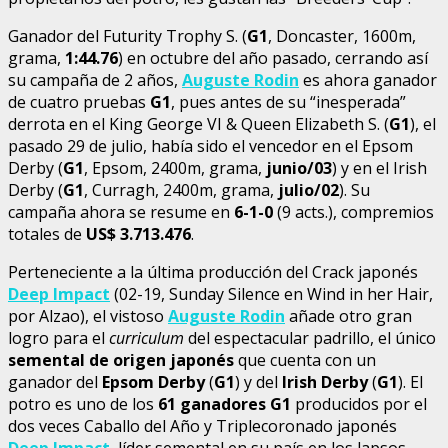
Ganador del Futurity Trophy S. (
G1
, Doncaster, 1600m,
grama,
1:44.76
) en octubre del año pasado, cerrando así
su campaña de 2 años,
Auguste Rodin
es ahora ganador
de cuatro pruebas
G1
, pues antes de su “inesperada”
derrota en el King George VI & Queen Elizabeth S. (
G1
), el
pasado 29 de julio, había sido el vencedor en el Epsom
Derby (
G1
, Epsom, 2400m, grama,
junio/03
) y en el Irish
Derby (
G1
, Curragh, 2400m, grama,
julio/02
). Su
campaña ahora se resume en
6-1-0
(9 acts.), compremios
totales de
US$ 3.713.476
.
Perteneciente a la última producción del Crack japonés
Deep Impact
(02-19, Sunday Silence en Wind in her Hair,
por Alzao), el vistoso
Auguste Rodin
añade otro gran
logro para el
curriculum
del espectacular padrillo, el único
semental de origen japonés
que cuenta con un
ganador del
Epsom Derby
(
G1
) y del
Irish Derby
(
G1
). El
potro es uno de los
61 ganadores G1
producidos por el
dos veces Caballo del Año y Triplecoronado japonés
Deep Impact
, líder semental en su país en los lapsos