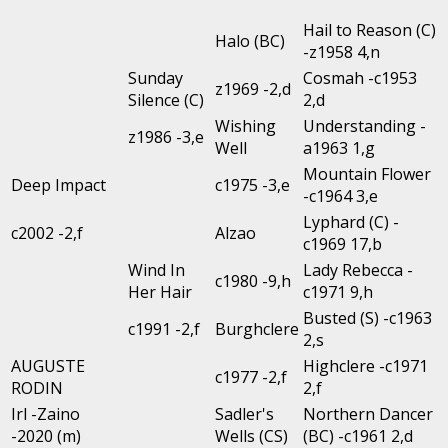
Hail to Reason (C)
Halo (BC)
-z1958 4,n
Sunday
Cosmah -c1953
z1969 -2,d
Silence (C)
2,d
Wishing
Understanding -
z1986 -3,e
Well
a1963 1,g
Mountain Flower
Deep Impact
c1975 -3,e
-c1964 3,e
Lyphard (C) -
c2002 -2,f
Alzao
c1969 17,b
Wind In
Lady Rebecca -
c1980 -9,h
Her Hair
c1971 9,h
Busted (S) -c1963
c1991 -2,f
Burghclere
2,s
AUGUSTE
Highclere -c1971
c1977 -2,f
RODIN
2,f
Irl -Zaino
Sadler's
Northern Dancer
-2020 (m)
Wells (CS)
(BC) -c1961 2,d