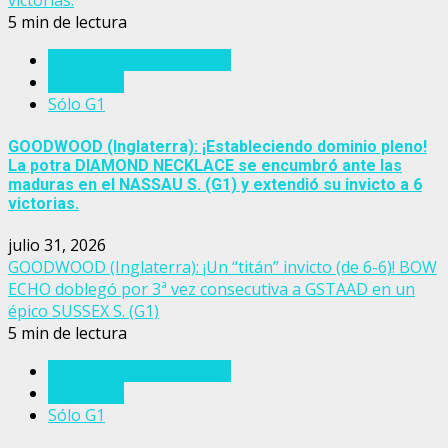
victorias.
5 min de lectura
Eventos del turf mundial
Inglaterra
Sólo G1
GOODWOOD (Inglaterra): ¡Estableciendo dominio pleno!
La potra DIAMOND NECKLACE se encumbró ante las
maduras en el NASSAU S. (G1) y extendió su invicto a 6
victorias.
julio 31, 2026
GOODWOOD (Inglaterra): ¡Un “titán” invicto (de 6-6)! BOW
ECHO doblegó por 3ª vez consecutiva a GSTAAD en un
épico SUSSEX S. (G1)
5 min de lectura
Eventos del turf mundial
Inglaterra
Sólo G1