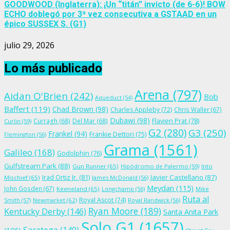
GOODWOOD (Inglaterra): ¡Un “titán” invicto (de 6-6)! BOW
ECHO doblegó por 3ª vez consecutiva a GSTAAD en un
épico SUSSEX S. (G1)
julio 29, 2026
Lo más publicado
Arena
(797)
Aidan O'Brien
(242)
Bob
Aqueduct
(54)
Baffert
(119)
Chad Brown
(98)
Charles Appleby
(72)
Chris Waller
(67)
Dubawi
(98)
Flavien Prat
(78)
Curragh
(68)
Del Mar
(68)
Curlin
(59)
G2
(280)
G3
(250)
Frankel
(94)
Frankie Dettori
(75)
Flemington
(56)
Grama
(1561)
Galileo
(168)
Godolphin
(76)
Gulfstream Park
(88)
Gun Runner
(65)
Hipódromo de Palermo
(59)
Into
Irad Ortiz Jr.
(81)
Javier Castellano
(87)
Mischief
(65)
James McDonald
(56)
Meydan
(115)
John Gosden
(67)
Keeneland
(65)
Longchamp
(56)
Mike
Ruta al
Royal Ascot
(74)
Smith
(57)
Newmarket
(62)
Royal Randwick
(56)
Ryan Moore
(189)
Kentucky Derby
(146)
Santa Anita Park
Solo G1
(1657)