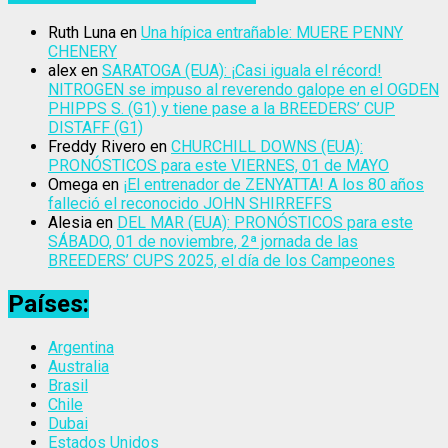
Ruth Luna
en
Una hípica entrañable: MUERE PENNY
CHENERY
alex
en
SARATOGA (EUA): ¡Casi iguala el récord!
NITROGEN se impuso al reverendo galope en el OGDEN
PHIPPS S. (G1) y tiene pase a la BREEDERS’ CUP
DISTAFF (G1)
Freddy Rivero
en
CHURCHILL DOWNS (EUA):
PRONÓSTICOS para este VIERNES, 01 de MAYO
Omega
en
¡El entrenador de ZENYATTA! A los 80 años
falleció el reconocido JOHN SHIRREFFS
Alesia
en
DEL MAR (EUA): PRONÓSTICOS para este
SÁBADO, 01 de noviembre, 2ª jornada de las
BREEDERS’ CUPS 2025, el día de los Campeones
Países:
Argentina
Australia
Brasil
Chile
Dubai
Estados Unidos