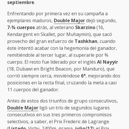
septiembre
.
Enfrentando por primera vez en su campaña a
ejemplares maduros,
Double Major
dejó segundo,
7-½ cuerpos
atrás, al veterano
Skarzino
(16,
Kendargent en Skallet, por Muhaymin), que sacó
provecho del gran esfuerzo de
Tashkhan
, cuando
éste intentó acabar con la hegemonía del ganador,
remitiéndole al tercer lugar, al superarle por ¾
cuerpo. El resto fue liderado por el inglés
Al Nayyir
(18, Dubawi en Bright Beacon, por Manduro), que
corrió siempre cerca, moviéndose
6°
, mejorando dos
posiciones en la recta final, cruzando la meta a casi
11 cuerpos del ganador.
Antes de estos dos triunfos de grupo consecutivos,
Double Major
ligó un trío de segundos lugares
consecutivos en sus tres primeros compromisos
selectivos, a saber, el Prix Frederic de Lagrange
(
Listado
, Vichy, 2400m, grama,
julio/17
); el Prix