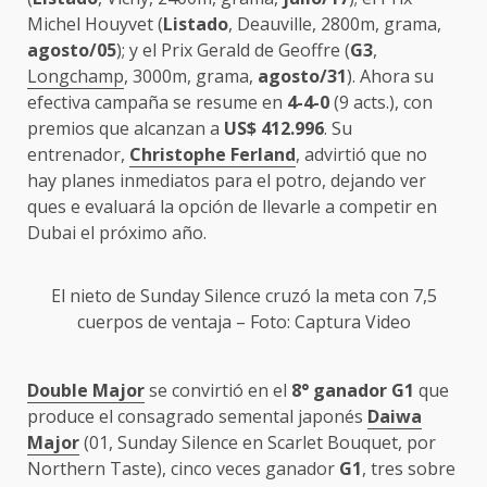
Michel Houyvet (
Listado
, Deauville, 2800m, grama,
agosto/05
); y el Prix Gerald de Geoffre (
G3
,
Longchamp
, 3000m, grama,
agosto/31
). Ahora su
efectiva campaña se resume en
4-4-0
(9 acts.), con
premios que alcanzan a
US$ 412.996
. Su
entrenador,
Christophe Ferland
, advirtió que no
hay planes inmediatos para el potro, dejando ver
ques e evaluará la opción de llevarle a competir en
Dubai el próximo año.
El nieto de Sunday Silence cruzó la meta con 7,5
cuerpos de ventaja – Foto: Captura Video
Double Major
se convirtió en el
8° ganador G1
que
produce el consagrado semental japonés
Daiwa
Major
(01, Sunday Silence en Scarlet Bouquet, por
Northern Taste), cinco veces ganador
G1
, tres sobre