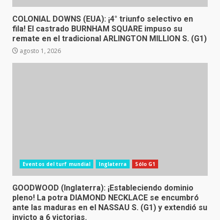
COLONIAL DOWNS (EUA): ¡4° triunfo selectivo en
fila! El castrado BURNHAM SQUARE impuso su
remate en el tradicional ARLINGTON MILLION S. (G1)
agosto 1, 2026
Eventos del turf mundial
Inglaterra
Sólo G1
GOODWOOD (Inglaterra): ¡Estableciendo dominio
pleno! La potra DIAMOND NECKLACE se encumbró
ante las maduras en el NASSAU S. (G1) y extendió su
invicto a 6 victorias.