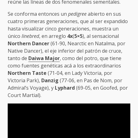
reúne las líneas de dos fenomenales sementales.
Se conforma entonces un
pedigree
abierto en sus
cuatro primeras generaciones, que al ser expandido
hasta visualizar cinco generaciones, muestra un
único
linebred
, en arreglo
4x
(
5×5
), al sensacional
Northern Dancer
(61-90, Nearctic en Natalma, por
Native Dancer), el eje inferior del patrón de cruce,
tanto de
Daiwa Major
, como del potro, que tiene
como fuentes genéticas acá a los extraordinarios
Northern Taste
(71-04, en Lady Victoria, por
Victoria Park),
Danzig
(77-06, en Pas de Nom, por
Admiral’s Voyage), y
Lyphard
(69-05, en Goofed, por
Court Martial).