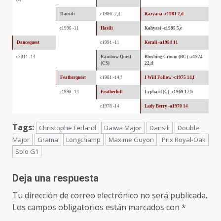
Dansili
c1986 -2,d
Razyana -c1981 2,d
c1996 -11
Hasili
Kahyasi -c1985 5,e
Dancequest
c1991 -11
Kerali -a1984 11
c2011 -14
Rainbow Quest
Blushing Groom (BC) -a1974
(CS)
22,d
Featherquest
c1981 -14,f
I Will Follow -c1975 14,f
c1998 -14
Featherhill
Lyphard (C) -c1969 17,b
c1978 -14
Lady Berry -a1970 14
Tags:
Christophe Ferland
Daiwa Major
Dansili
Double
Major
Grama
Longchamp
Maxime Guyon
Prix Royal-Oak
Solo G1
Deja una respuesta
Tu dirección de correo electrónico no será publicada.
Los campos obligatorios están marcados con
*