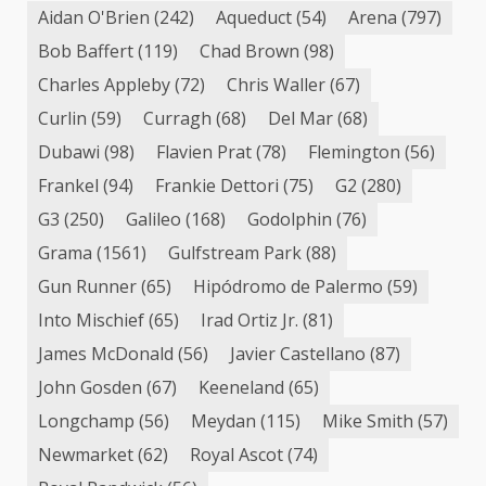
Aidan O'Brien
(242)
Aqueduct
(54)
Arena
(797)
Bob Baffert
(119)
Chad Brown
(98)
Charles Appleby
(72)
Chris Waller
(67)
Curlin
(59)
Curragh
(68)
Del Mar
(68)
Dubawi
(98)
Flavien Prat
(78)
Flemington
(56)
Frankel
(94)
Frankie Dettori
(75)
G2
(280)
G3
(250)
Galileo
(168)
Godolphin
(76)
Grama
(1561)
Gulfstream Park
(88)
Gun Runner
(65)
Hipódromo de Palermo
(59)
Into Mischief
(65)
Irad Ortiz Jr.
(81)
James McDonald
(56)
Javier Castellano
(87)
John Gosden
(67)
Keeneland
(65)
Longchamp
(56)
Meydan
(115)
Mike Smith
(57)
Newmarket
(62)
Royal Ascot
(74)