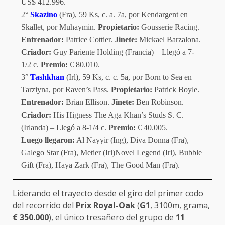
US$ 412.996.
2°
Skazino
(Fra), 59 Ks, c. a. 7a, por Kendargent en
Skallet, por Muhaymin.
Propietario:
Gousserie Racing.
Entrenador:
Patrice Cottier.
Jinete:
Mickael Barzalona.
Criador:
Guy Pariente Holding (Francia) – Llegó a 7-
1/2 c.
Premio:
€ 80.010.
3°
Tashkhan
(Irl), 59 Ks, c. c. 5a, por Born to Sea en
Tarziyna, por Raven’s Pass.
Propietario:
Patrick Boyle.
Entrenador:
Brian Ellison.
Jinete:
Ben Robinson.
Criador:
His Higness The Aga Khan’s Studs S. C.
(Irlanda) – Llegó a 8-1/4 c.
Premio:
€ 40.005.
Luego llegaron:
Al Nayyir (Ing), Diva Donna (Fra),
Galego Star (Fra), Metier (Irl)Novel Legend (Irl), Bubble
Gift (Fra), Haya Zark (Fra), The Good Man (Fra).
Liderando el trayecto desde el giro del primer codo
del recorrido del
Prix Royal-Oak
(
G1
, 3100m, grama,
€
350.000
), el único tresañero del grupo de
11