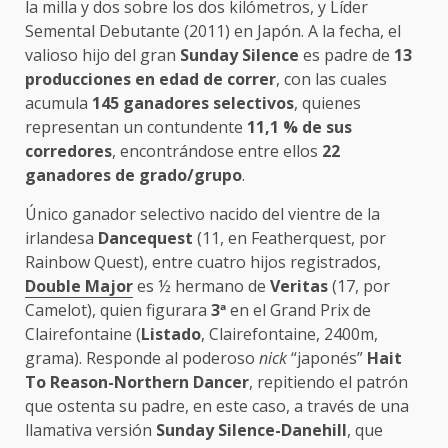
la milla y dos sobre los dos kilómetros, y Líder
Semental Debutante (2011) en Japón. A la fecha, el
valioso hijo del gran
Sunday Silence
es padre de
13
producciones en edad de correr
, con las cuales
acumula
145 ganadores selectivos
, quienes
representan un contundente
11,1 % de sus
corredores
, encontrándose entre ellos
22
ganadores de grado/grupo
.
Único ganador selectivo nacido del vientre de la
irlandesa
Dancequest
(11, en Featherquest, por
Rainbow Quest), entre cuatro hijos registrados,
Double Major
es ½ hermano de
Veritas
(17, por
Camelot), quien figurara
3
ª
en el Grand Prix de
Clairefontaine (
Listado
, Clairefontaine, 2400m,
grama). Responde al poderoso
nick
“japonés”
Hait
To Reason-Northern Dancer
, repitiendo el patrón
que ostenta su padre, en este caso, a través de una
llamativa versión
Sunday Silence-Danehill
, que