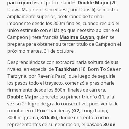
participantes
, el potro irlandés
Double Major
(20,
Daiwa Major
en Dancequest, por
Dansili
) se mostró
ampliamente superior, acelerando de forma
imponente desde los 300m finales, cuando recibió el
único estímulo con el látigo que necesito aplicarle el
Campeón jinete francés
Maxime Guyon
, quien se
prepara para obtener su tercer título de Campeón el
próximo martes, 31 de octubre.
Desprendiéndose con extraordinaria soltura de sus
rivales, en especial de
Tashkhan
(18, Born To Sea en
Tarziyna, por Raven’s Pass), que luego de seguirle
los pasos todo el trayecto, comenzó a presionarle
firmemente desde los 800m finales de carrera,
Double Major
concretó su primer triunfo
G1
, a la
vez su 2° logro de grado consecutivo, pues venía de
triunfar en el Prix Chaudenay (
G2
,
Longchamp
,
3000m, grama,
3:16.45
), donde enfrentó a ocho
representantes de su generación, el pasado
30 de