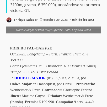
3100m, grama, € 350.000), anotándose su primera
victoria G1.
Enrique Salazar
octubre 29, 2023
4 min de lectura
Double Major resultó muy superior - Foto: Captura Video
PRIX ROYAL-OAK (G1)
Oct 29-23,
Longchamp
– París, Francia. Premio: €
350.000.
Para: Ejemplares 3a+. Distancia: 3100 Metros (
Grama
).
Tiempo: 3:35.89. Pista: Pesada.
1°
DOUBLE MAJOR
(Irl), 55,5 Ks, c. c. 3a, por
Daiwa Major
en Dancequest, por
Dansili
.
Propietario:
Wertheimer & Frere.
Entrenador:
Christophe Ferland
.
Jinete:
Maxime Guyon
.
Criador:
Wertheimer & Frere
(Irlanda).
Premio:
€ 199.990.
Campaña:
9 acts., 4-4-0,