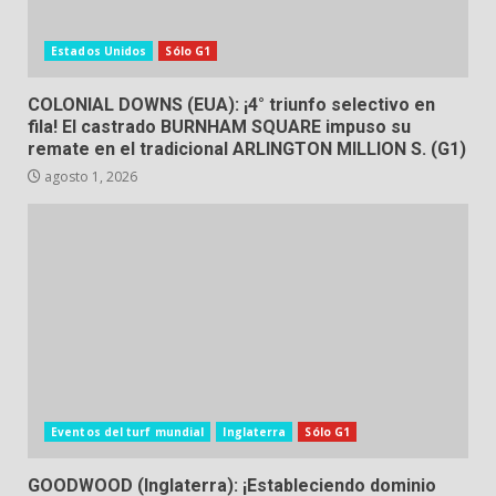
Estados Unidos
Sólo G1
COLONIAL DOWNS (EUA): ¡4° triunfo selectivo en
fila! El castrado BURNHAM SQUARE impuso su
remate en el tradicional ARLINGTON MILLION S. (G1)
agosto 1, 2026
Eventos del turf mundial
Inglaterra
Sólo G1
GOODWOOD (Inglaterra): ¡Estableciendo dominio