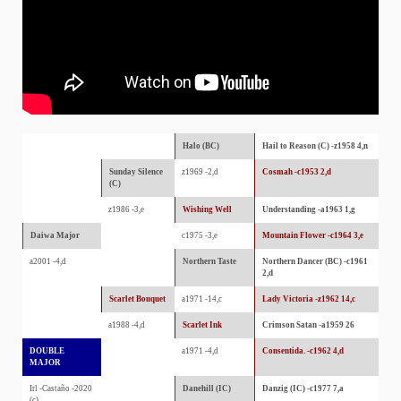
Halo (BC)
Hail to Reason (C) -z1958 4,n
Sunday Silence
z1969 -2,d
Cosmah -c1953 2,d
(C)
z1986 -3,e
Wishing Well
Understanding -a1963 1,g
Daiwa Major
c1975 -3,e
Mountain Flower -c1964 3,e
a2001 -4,d
Northern Taste
Northern Dancer (BC) -c1961
2,d
Scarlet Bouquet
a1971 -14,c
Lady Victoria -z1962 14,c
a1988 -4,d
Scarlet Ink
Crimson Satan -a1959 26
DOUBLE
a1971 -4,d
Consentida. -c1962 4,d
MAJOR
Irl -Castaño -2020
Danehill (IC)
Danzig (IC) -c1977 7,a
(c)