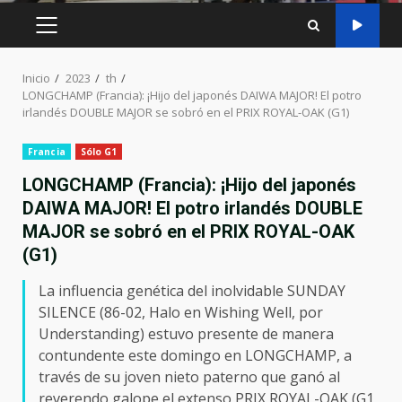
MENÚ
PRINCIPAL
Inicio
2023
th
LONGCHAMP (Francia): ¡Hijo del japonés DAIWA MAJOR! El potro
irlandés DOUBLE MAJOR se sobró en el PRIX ROYAL-OAK (G1)
Francia
Sólo G1
LONGCHAMP (Francia): ¡Hijo del japonés
DAIWA MAJOR! El potro irlandés DOUBLE
MAJOR se sobró en el PRIX ROYAL-OAK
(G1)
La influencia genética del inolvidable SUNDAY
SILENCE (86-02, Halo en Wishing Well, por
Understanding) estuvo presente de manera
contundente este domingo en LONGCHAMP, a
través de su joven nieto paterno que ganó al
reverendo galope el extenso PRIX ROYAL-OAK (G1,