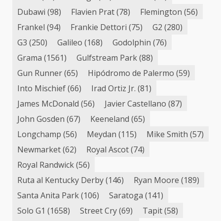
Dubawi
(98)
Flavien Prat
(78)
Flemington
(56)
Frankel
(94)
Frankie Dettori
(75)
G2
(280)
G3
(250)
Galileo
(168)
Godolphin
(76)
Grama
(1561)
Gulfstream Park
(88)
Gun Runner
(65)
Hipódromo de Palermo
(59)
Into Mischief
(66)
Irad Ortiz Jr.
(81)
James McDonald
(56)
Javier Castellano
(87)
John Gosden
(67)
Keeneland
(65)
Longchamp
(56)
Meydan
(115)
Mike Smith
(57)
Newmarket
(62)
Royal Ascot
(74)
Royal Randwick
(56)
Ruta al Kentucky Derby
(146)
Ryan Moore
(189)
Santa Anita Park
(106)
Saratoga
(141)
Solo G1
(1658)
Street Cry
(69)
Tapit
(58)