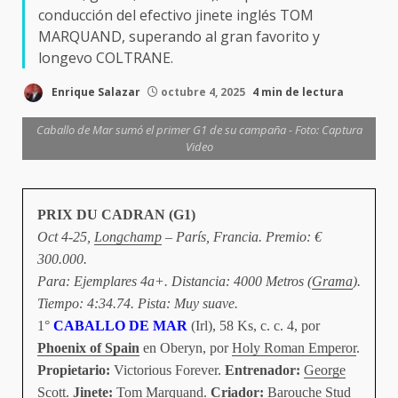
conducción del efectivo jinete inglés TOM
MARQUAND, superando al gran favorito y
longevo COLTRANE.
Enrique Salazar
octubre 4, 2025
4 min de lectura
Caballo de Mar sumó el primer G1 de su campaña - Foto: Captura
Video
PRIX DU CADRAN (G1)
Oct 4-25,
Longchamp
– París, Francia. Premio: €
300.000.
Para: Ejemplares 4a+. Distancia: 4000 Metros (
Grama
).
Tiempo: 4:34.74. Pista: Muy suave.
1°
CABALLO DE MAR
(Irl), 58 Ks, c. c. 4, por
Phoenix of Spain
en Oberyn, por
Holy Roman Emperor
.
Propietario:
Victorious Forever.
Entrenador:
George
Scott
.
Jinete:
Tom Marquand
.
Criador:
Barouche Stud