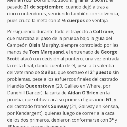
Alemán (
G3
, Dortmund, 2800m, grama,
3:06.01
), el
pasado
21 de septiembre
, cuando dejó a tras a
cinco contendores, venciendo también con solvencia,
pues cruzó la meta con
2-¾ cuerpos
de ventaja.
Persiguiendo durante todo el trayecto a
Coltrane
,
que marcaba el paso de la prueba bajo la guía del
Campeón
Oisin Murphy
, siempre controlado por las
manos de
Tom Marquand
, el entrenado de
George
Scott
atacó con decisión al puntero, una vez entrada
la recta final, dando cuenta de él, pese a la valentía
del veterano de
8 años
, que sostuvo el
2° puesto
sin
problemas, pese a los esfuerzos finales del castrado
irlandés
Queenstown
(20, Galileo en Where, por
Danehill Dancer), la carta de
Aidan O’Brien
en la
prueba, que obtuvo acá su primera figuración
G1
, y
del castrado francés
Sunway
(21, Galiway en Kensea,
por Kendargent), quienes luego de correr a la caza
de los dos primeros, debieron conformarse con
3°
y
4°
lugares, respectivamente.