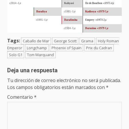
c2014 -1,e
Kahyasi
Ile de Bourbon -c1975 4,i
Daraliya
c1985 -5,e
Kadissya -c1979 5,e
c1995 -1,e
Daralinsha
Empery -c1973 2,s
c1984 -1,e
Darazina -c1979 1,e
Tags:
Caballo de Mar
George Scott
Grama
Holy Roman
Emperor
Longchamp
Phoenix of Spain
Prix du Cadran
Solo G1
Tom Marquand
Deja una respuesta
Tu dirección de correo electrónico no será publicada.
Los campos obligatorios están marcados con
*
Comentario
*