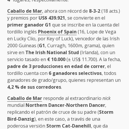
Caballo de Mar
, ahora con récord de
8-3-2
(18 acts.)
y premios por
US$ 439.921
, se convierte en el
primer ganador G1
que se inscribe en la cuenta del
tordillo inglés
Phoenix of Spain
(16, Lope de Vega
en Lucky Clio, por Key of Luck), vencedor de las Irish
2000 Guineas (
G1
, Curragh, 1600m, grama), quien
sirve en
The Irish National Stud
(Irlanda), con un
servicio tasado en
€ 10.000
(± US$ 11.700). A la fecha,
padre de 3 producciones en edad de correr
, el
tordillo cuenta con
6 ganadores selectivos
, todos
ganadores de grado/grupo, quienes representan un
4,2 % de sus corredores
.
Caballo de Mar
responde al extraordinario
nick
mundial
Northern Dancer-Northern Dancer
,
replicando el patrón de cruce de su padre (
Storm
Bird-Danzig
), en este caso, a través de una
poderosa versión
Storm Cat-Danehill
, que da