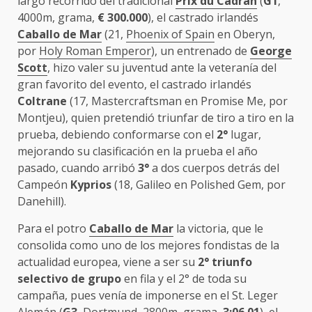
largo recorrido del tradicional
Prix du Cadran
(
G1
,
4000m, grama,
€
300.000
), el castrado irlandés
Caballo de Mar
(21,
Phoenix of Spain
en Oberyn,
por
Holy Roman Emperor
), un entrenado de
George
Scott
, hizo valer su juventud ante la veteranía del
gran favorito del evento, el castrado irlandés
Coltrane
(17, Mastercraftsman en Promise Me, por
Montjeu), quien pretendió triunfar de tiro a tiro en la
prueba, debiendo conformarse con el
2°
lugar,
mejorando su clasificación en la prueba el año
pasado, cuando arribó
3°
a dos cuerpos detrás del
Campeón
Kyprios
(18, Galileo en Polished Gem, por
Danehill).
Para el potro
Caballo de Mar
la victoria, que le
consolida como uno de los mejores fondistas de la
actualidad europea, viene a ser su
2° triunfo
selectivo de grupo
en fila y el 2° de toda su
campaña, pues venía de imponerse en el St. Leger