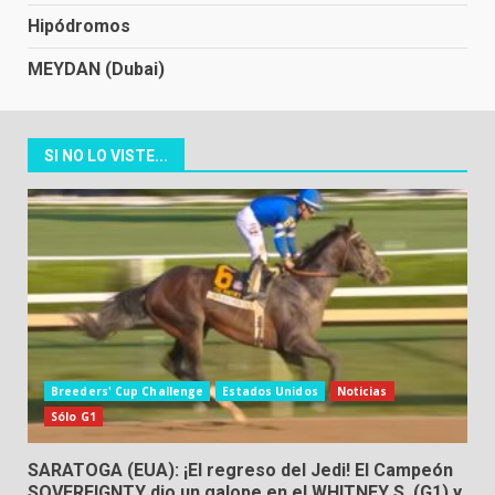
Hipódromos
MEYDAN (Dubai)
SI NO LO VISTE...
Breeders' Cup Challenge
Estados Unidos
Noticias
Sólo G1
SARATOGA (EUA): ¡El regreso del Jedi! El Campeón
SOVEREIGNTY dio un galope en el WHITNEY S. (G1) y