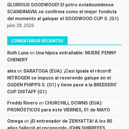
GLORIOUS GOODWOOD! El potro estadounidense
SCANDINAVIA se confirma como el mejor fondista
del momento al galopar el GOODWOOD CUP S. (G1)
julio 28, 2026
COMENTARIOS RECIENTES
Ruth Luna
en
Una hípica entrañable: MUERE PENNY
CHENERY
alex
en
SARATOGA (EUA): ¡Casi iguala el récord!
NITROGEN se impuso al reverendo galope en el
OGDEN PHIPPS S. (G1) y tiene pase a la BREEDERS’
CUP DISTAFF (G1)
Freddy Rivero
en
CHURCHILL DOWNS (EUA):
PRONÓSTICOS para este VIERNES, 01 de MAYO
Omega
en
¡El entrenador de ZENYATTA! A los 80
años falleció el reconocido JOHN SHIRREFFS