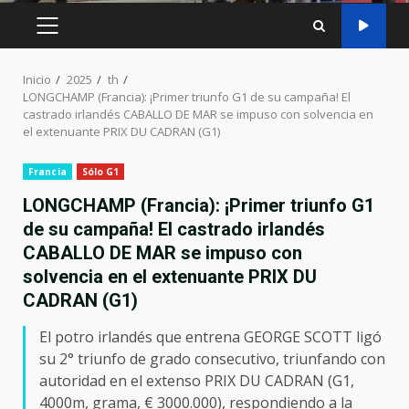
MENÚ
PRINCIPAL
Inicio
2025
th
LONGCHAMP (Francia): ¡Primer triunfo G1 de su campaña! El
castrado irlandés CABALLO DE MAR se impuso con solvencia en
el extenuante PRIX DU CADRAN (G1)
Francia
Sólo G1
LONGCHAMP (Francia): ¡Primer triunfo G1
de su campaña! El castrado irlandés
CABALLO DE MAR se impuso con
solvencia en el extenuante PRIX DU
CADRAN (G1)
El potro irlandés que entrena GEORGE SCOTT ligó
su 2° triunfo de grado consecutivo, triunfando con
autoridad en el extenso PRIX DU CADRAN (G1,
4000m, grama, € 3000.000), respondiendo a la