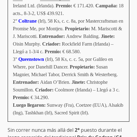
Ireland Ltd. (Irlanda).
Premio:
€ 171.420.
Campaña:
18
acts., 8-3-2, US$ 439.921.
2°
Coltrane
(Irl), 58 Ks, c. c. 8a, por Mastercraftsman en
Promise Me, por Montjeu.
Propietario:
M. Mariscotti &
J. Mariscotti.
Entrenador:
Andrew Balding.
Jinete:
Oisin Murphy.
Criador:
Rockfield Farm (Irlanda) –
Llegó a 1-3/4 c.
Premio:
€ 68.580.
3°
Queenstown
(Irl), 58 Ks, c. c. 5a, por Galileo en
Where, por Danehill Dancer.
Propietario:
Susan
Magnier, Michael Tabor, Derrick Smith & Westerberg.
Entrenador:
Aidan O’Brien.
Jinete:
Christophe
Soumillon.
Criador:
Coolmore (Irlanda) – Llegó a 3 c.
Premio:
€ 34.290.
Luego llegaron:
Sunway (Fra), Coetzee (EUA), Alsakib
(Ing), Tashkhan (Irl), Sacred Spirit (Irl).
Sin correr nunca más allá del
2°
puesto durante el