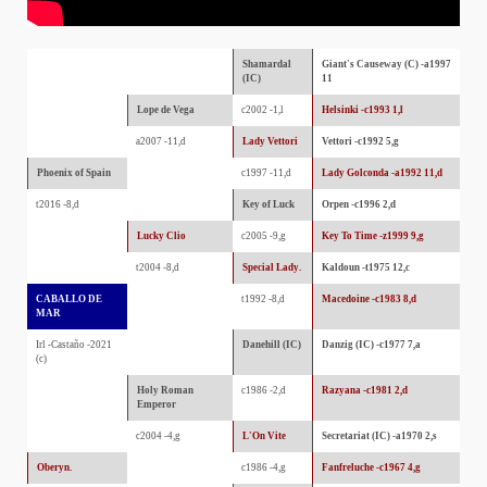
Shamardal
Giant's Causeway (C) -a1997
(IC)
11
Lope de Vega
c2002 -1,l
Helsinki -c1993 1,l
a2007 -11,d
Lady Vettori
Vettori -c1992 5,g
Phoenix of Spain
c1997 -11,d
Lady Golconda -a1992 11,d
t2016 -8,d
Key of Luck
Orpen -c1996 2,d
Lucky Clio
c2005 -9,g
Key To Time -z1999 9,g
t2004 -8,d
Special Lady.
Kaldoun -t1975 12,c
CABALLO DE
t1992 -8,d
Macedoine -c1983 8,d
MAR
Irl -Castaño -2021
Danehill (IC)
Danzig (IC) -c1977 7,a
(c)
Holy Roman
c1986 -2,d
Razyana -c1981 2,d
Emperor
c2004 -4,g
L'On Vite
Secretariat (IC) -a1970 2,s
Oberyn.
c1986 -4,g
Fanfreluche -c1967 4,g