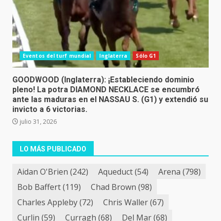
Eventos del turf mundial
Inglaterra
Sólo G1
GOODWOOD (Inglaterra): ¡Estableciendo dominio
pleno! La potra DIAMOND NECKLACE se encumbró
ante las maduras en el NASSAU S. (G1) y extendió su
invicto a 6 victorias.
julio 31, 2026
LO MÁS PUBLICADO
Aidan O'Brien
(242)
Aqueduct
(54)
Arena
(798)
Bob Baffert
(119)
Chad Brown
(98)
Charles Appleby
(72)
Chris Waller
(67)
Curlin
(59)
Curragh
(68)
Del Mar
(68)