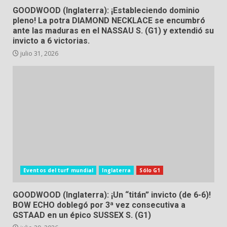
GOODWOOD (Inglaterra): ¡Estableciendo dominio
pleno! La potra DIAMOND NECKLACE se encumbró
ante las maduras en el NASSAU S. (G1) y extendió su
invicto a 6 victorias.
julio 31, 2026
Eventos del turf mundial
Inglaterra
Sólo G1
GOODWOOD (Inglaterra): ¡Un “titán” invicto (de 6-6)!
BOW ECHO doblegó por 3ª vez consecutiva a
GSTAAD en un épico SUSSEX S. (G1)