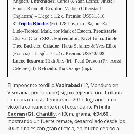
Anghert.
Entrenador
: Carlos & Yann Lerner.
Jinete
:
Franck Blondell.
Criador
: Mathieu Offenstadt
(Inglaterra) – Llegó a 1/2 c.
Premio
: US$81.816.
3º
Trip to Rhodos
(Fr), 128 Lbs, m. c. 8a, por Rail
Link–Tropical Mark, por Mark of Esteem.
Propietario
:
Charvat Group SRO.
Entrenador
: Pavel Tuma.
Jinete
:
Theo Bachelot.
Criador
: Haras St james & Yves Elliot
(Francia) – Llegó a 7-1/2 c.
Premio
: US$40.908.
Luego llegaron
: High Jinx (Irl), Pearl Dragon (Fr), Aussi
Celebre (Irl).
Retirado
: Big Orange (Ing).
El imponente tordillo
Vazirabad
(12,
Manduro
en
Visorama, por
Linamix
) siguió tejiendo una brillante
campaña en esta temporada 2017, logrando una
victoria contundente en el extenuante
Prix du
Cadran
(
G1
,
Chantilly
, 4100m, grama,
4:34.60
),
mostrando un fuerte remate, desarrollado desde los
400m finales con gran eficacia, en mucho debido a