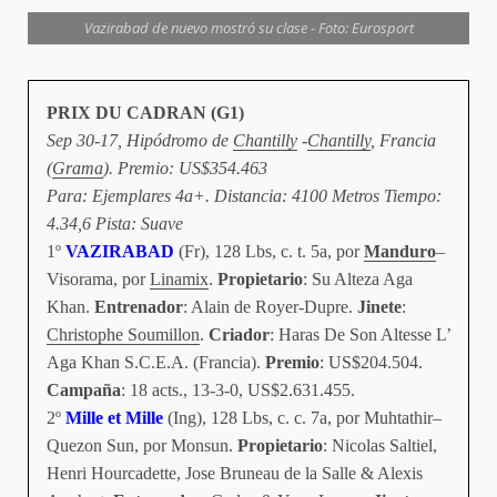
Vazirabad de nuevo mostró su clase - Foto: Eurosport
PRIX DU CADRAN (G1)
S
ep 30-17, Hipódromo de
Chantilly
-
Chantilly
, Francia
(
Grama
). Premio: US$354.463
Para: Ejemplares 4a+. Distancia: 4100 Metros Tiempo:
4.34,6 Pista: Suave
1º
VAZIRABAD
(Fr), 128 Lbs, c. t. 5a, por
Manduro
–
Visorama, por
Linamix
.
Propietario
: Su Alteza Aga
Khan.
Entrenador
: Alain de Royer-Dupre.
Jinete
:
Christophe Soumillon
.
Criador
: Haras De Son Altesse L’
Aga Khan S.C.E.A. (Francia).
Premio
: US$204.504.
Campaña
: 18 acts., 13-3-0, US$2.631.455.
2º
Mille et Mille
(Ing), 128 Lbs, c. c. 7a, por Muhtathir–
Quezon Sun, por Monsun.
Propietario
: Nicolas Saltiel,
Henri Hourcadette, Jose Bruneau de la Salle & Alexis