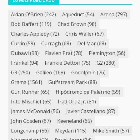
LO MÁS PUBLICADO
Aidan O'Brien
(242)
Aqueduct
(54)
Arena
(797)
Bob Baffert
(119)
Chad Brown
(98)
Charles Appleby
(72)
Chris Waller
(67)
Curlin
(59)
Curragh
(68)
Del Mar
(68)
Dubawi
(98)
Flavien Prat
(78)
Flemington
(56)
Frankel
(94)
Frankie Dettori
(75)
G2
(280)
G3
(250)
Galileo
(168)
Godolphin
(76)
Grama
(1561)
Gulfstream Park
(88)
Gun Runner
(65)
Hipódromo de Palermo
(59)
Into Mischief
(65)
Irad Ortiz Jr.
(81)
James McDonald
(56)
Javier Castellano
(87)
John Gosden
(67)
Keeneland
(65)
Longchamp
(56)
Meydan
(115)
Mike Smith
(57)