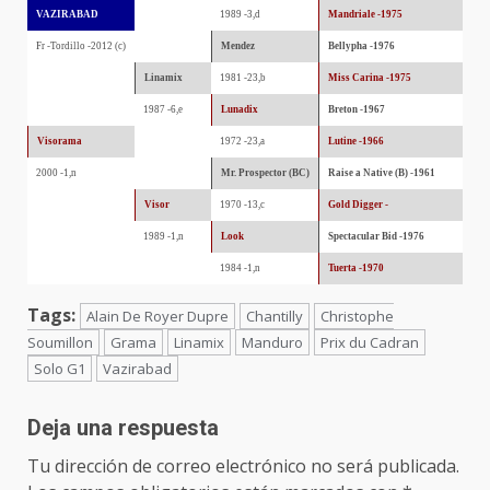
VAZIRABAD
1989 -3,d
Mandriale -1975
Fr -Tordillo -2012 (c)
Mendez
Bellypha -1976
Linamix
1981 -23,b
Miss Carina -1975
1987 -6,e
Lunadix
Breton -1967
Visorama
1972 -23,a
Lutine -1966
2000 -1,n
Mr. Prospector (BC)
Raise a Native (B) -1961
Visor
1970 -13,c
Gold Digger -
1989 -1,n
Look
Spectacular Bid -1976
1984 -1,n
Tuerta -1970
Tags:
Alain De Royer Dupre
Chantilly
Christophe
Soumillon
Grama
Linamix
Manduro
Prix du Cadran
Solo G1
Vazirabad
Deja una respuesta
Tu dirección de correo electrónico no será publicada.