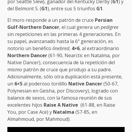
por Seattle Slew), ganador del Kentucky Derby (
G1
) y
del Belmont S. (
G1
), entre sus 5 triunfos
G1
.
El moro responde a un patrón de cruce
Persian
Gulf-Northern Dancer
, el cual genera un
pedigree
sin repeticiones en las primeras 4 generaciones. En
su papel, avanzanado hasta la 6ª generación, es
notorio un benéfico
linebred
,
4×6
, al extraordinario
Northern Dancer
(61-90, Nearctic en Natalma, por
Native Dancer), consecuencia de la repetición del
mismo patrón de cruce que produjo a su padre.
Adicionalmente, sólo otra duplicación está presente,
un
6×5
al poderoso tordillo
Native Dancer
(50-67,
Polynesian en Geisha, por Discovery), logrado con
balance de sexos, con la famosa reunión de sus
excelentes hijos
Raise A Native
(61-88, en Raise
You, por Case Ace) y
Natalma
(57-85, en
Almahmoud, por Mahmoud).