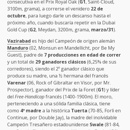
consecutiva en el Prix Royal Oak (
G1
, Saint-Cloud,
3100m, grama), a correrse el venidero
22 de
octubre
, para luego darle un descanso hasta el
próximo año, cuando buscaría repetir en la Dubai
Gold Cup (
G2
, Meydan, 3200m, grama,
marzo/31
).
Vazirabad
es hijo del Campeón de origen alemán
Manduro
(02, Monsun en Mandellicht, por Be My
Guest), padre de
7 producciones en edad de correr
y un total de
29 ganadores clásicos
(6,25% de sus
corredores), siendo el 2º ganador clásico que
produce su madre, una ½ hermana del francés
Varenar
(06, Rock of Gibraltar en Visor, por Mr.
Prospector), ganador del Prix de la Foret (
G1
) y líder
del
Free-Handicap
francés (1400-1900m). El moro,
perteneciendo a una sólida familia clásica, tiene
como
4ª madre
a la histórica
Tuerta
(70-85, Forli en
Continue, por Double Jay), la madre del inolvidable
Campeón Tresañero estadounidense
Swale
(81-84,