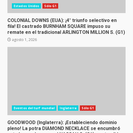
Estados Unidos
Sólo G1
COLONIAL DOWNS (EUA): ¡4° triunfo selectivo en
fila! El castrado BURNHAM SQUARE impuso su
remate en el tradicional ARLINGTON MILLION S. (G1)
agosto 1, 2026
Eventos del turf mundial
Inglaterra
Sólo G1
GOODWOOD (Inglaterra): ¡Estableciendo dominio
pleno! La potra DIAMOND NECKLACE se encumbró