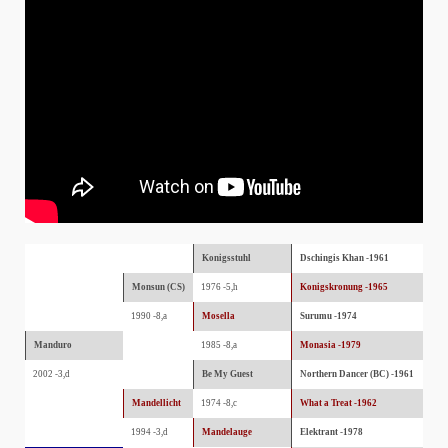
Konigsstuhl
Dschingis Khan -1961
Monsun (CS)
1976 -5,h
Konigskronung -1965
1990 -8,a
Mosella
Surumu -1974
Manduro
1985 -8,a
Monasia -1979
2002 -3,d
Be My Guest
Northern Dancer (BC) -1961
Mandellicht
1974 -8,c
What a Treat -1962
1994 -3,d
Mandelauge
Elektrant -1978