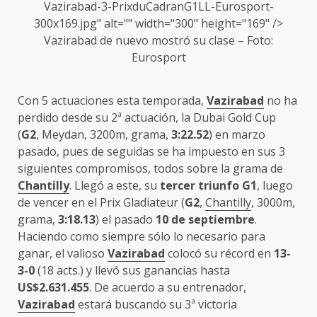
Vazirabad-3-PrixduCadranG1LL-Eurosport-
300x169.jpg" alt="" width="300" height="169" />
Vazirabad
de nuevo mostró su clase – Foto:
Eurosport
Con 5 actuaciones esta temporada,
Vazirabad
no ha
perdido desde su 2ª actuación, la Dubai Gold Cup
(
G2
, Meydan, 3200m, grama,
3:22.52
) en marzo
pasado, pues de seguidas se ha impuesto en sus 3
siguientes compromisos, todos sobre la grama de
Chantilly
. Llegó a este, su
tercer triunfo G1
, luego
de vencer en el Prix Gladiateur (
G2
,
Chantilly
, 3000m,
grama,
3:18.13
) el pasado
10 de septiembre
.
Haciendo como siempre sólo lo necesario para
ganar, el valioso
Vazirabad
colocó su récord en
13-
3-0
(18 acts.) y llevó sus ganancias hasta
US$2.631.455
. De acuerdo a su entrenador,
Vazirabad
estará buscando su 3ª victoria