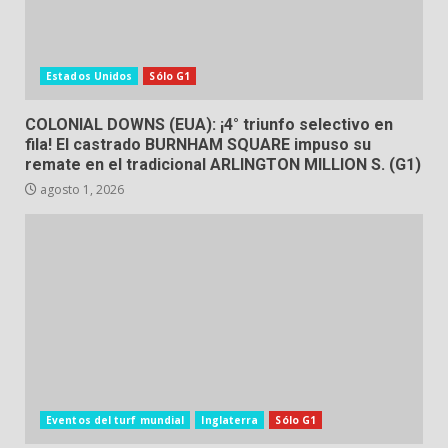
Estados Unidos
Sólo G1
COLONIAL DOWNS (EUA): ¡4° triunfo selectivo en
fila! El castrado BURNHAM SQUARE impuso su
remate en el tradicional ARLINGTON MILLION S. (G1)
agosto 1, 2026
Eventos del turf mundial
Inglaterra
Sólo G1