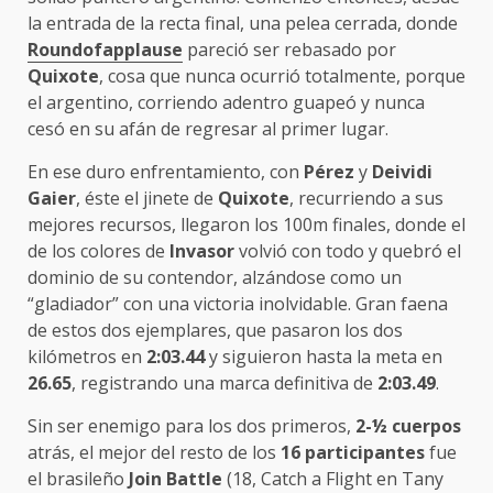
la entrada de la recta final, una pelea cerrada, donde
Roundofapplause
pareció ser rebasado por
Quixote
, cosa que nunca ocurrió totalmente, porque
el argentino, corriendo adentro guapeó y nunca
cesó en su afán de regresar al primer lugar.
En ese duro enfrentamiento, con
Pérez
y
Deividi
Gaier
, éste el jinete de
Quixote
, recurriendo a sus
mejores recursos, llegaron los 100m finales, donde el
de los colores de
Invasor
volvió con todo y quebró el
dominio de su contendor, alzándose como un
“gladiador” con una victoria inolvidable. Gran faena
de estos dos ejemplares, que pasaron los dos
kilómetros en
2:03.44
y siguieron hasta la meta en
26.65
, registrando una marca definitiva de
2:03.49
.
Sin ser enemigo para los dos primeros,
2-½ cuerpos
atrás, el mejor del resto de los
16 participantes
fue
el brasileño
Join Battle
(18, Catch a Flight en Tany