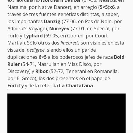
Natalma, por Native Dancer), en arreglo (
5×5
)
x6
, a
través de tres fuentes genéticas distintas, a saber,
los importantes
Danzig
(77-06, en Pas de Nom, por
Admiral’s Voyage),
Nureyev
(77-01, en Special, por
Forli) y
Lyphard
(69-05, en Goofed, por Court
Martial). Sólo otros dos
linebreds
son visibles en esta
vista del
pedigree
, siendo ellos un par de
duplicaciones
6×5
a los poderosos jefes de raza
Bold
Ruler
(54-71, Nasrullah en Miss Disco, por
Discovery) y
Ribot
(52-72, Tenerani en Romanella,
por El Greco), los dos presentes en el papel de
Fortify
y de la referida
La Charlatana
.