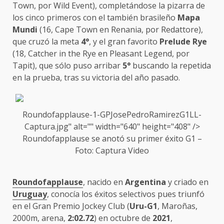
Town, por Wild Event), completándose la pizarra de
los cinco primeros con el también brasileño
Mapa
Mundi
(16, Cape Town en Renania, por Redattore),
que cruzó la meta
4°
, y el gran favorito
Prelude Rye
(18, Catcher in the Rye en Pleasant Legend, por
Tapit), que sólo puso arribar
5°
buscando la repetida
en la prueba, tras su victoria del año pasado.
Roundofapplause-1-GPJosePedroRamirezG1LL-
Captura.jpg" alt="" width="640" height="408" />
Roundofapplause
se anotó su primer éxito G1 –
Foto: Captura Video
Roundofapplause
, nacido en
Argentina
y criado en
Uruguay
, conocía los éxitos selectivos pues triunfó
en el Gran Premio Jockey Club (
Uru-G1
, Maroñas,
2000m, arena,
2:02.72
) en octubre de
2021
,