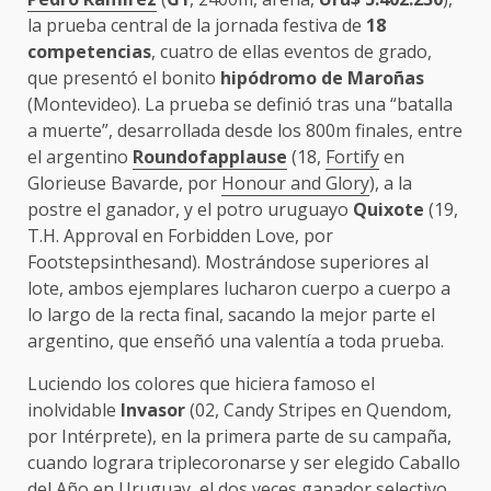
la prueba central de la jornada festiva de
18
competencias
, cuatro de ellas eventos de grado,
que presentó el bonito
hipódromo de Maroñas
(Montevideo). La prueba se definió tras una “batalla
a muerte”, desarrollada desde los 800m finales, entre
el argentino
Roundofapplause
(18,
Fortify
en
Glorieuse Bavarde, por
Honour and Glory
), a la
postre el ganador, y el potro uruguayo
Quixote
(19,
T.H. Approval en Forbidden Love, por
Footstepsinthesand). Mostrándose superiores al
lote, ambos ejemplares lucharon cuerpo a cuerpo a
lo largo de la recta final, sacando la mejor parte el
argentino, que enseñó una valentía a toda prueba.
Luciendo los colores que hiciera famoso el
inolvidable
Invasor
(02, Candy Stripes en Quendom,
por Intérprete), en la primera parte de su campaña,
cuando lograra triplecoronarse y ser elegido Caballo
del Año en
Uruguay
, el dos veces ganador selectivo