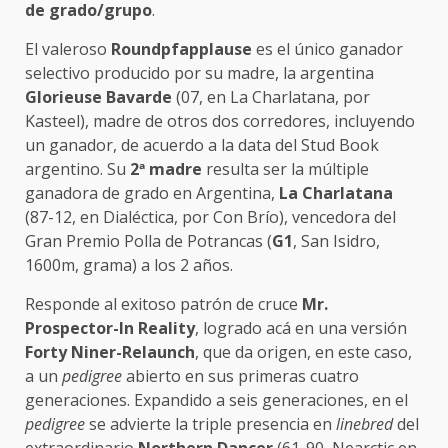
de grado/grupo
.
El valeroso
Roundpfapplause
es el único ganador
selectivo producido por su madre, la argentina
Glorieuse Bavarde
(07, en La Charlatana, por
Kasteel), madre de otros dos corredores, incluyendo
un ganador, de acuerdo a la data del Stud Book
argentino. Su
2
ª
madre
resulta ser la múltiple
ganadora de grado en Argentina,
La Charlatana
(87-12, en Dialéctica, por Con Brío), vencedora del
Gran Premio Polla de Potrancas (
G1
, San Isidro,
1600m, grama) a los 2 años.
Responde al exitoso patrón de cruce
Mr.
Prospector-In Reality
, logrado acá en una versión
Forty Niner-Relaunch
, que da origen, en este caso,
a un
pedigree
abierto en sus primeras cuatro
generaciones. Expandido a seis generaciones, en el
pedigree
se advierte la triple presencia en
linebred
del
extraordinario
Northern Dancer
(61-90, Nearctic en