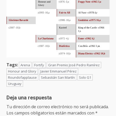
Honour and
t1976 -3,o
Foggy Note -t1965 3,o
Glory
z1993 -16,a
Fair to All
Al Nasr -c1978 4,r
Glorieuse Bavarde
c1986 -16,a
Gonfalon -a1975 16,a
c2007 -10,b
Kasteel
King of the Castle -c1966
1,s
La Charlatana
z1972 -4,i
Esme -c1962 4,i
c1987 -10,b
Dialéctica
Con Brío -a1961 1,m
z1974 -10,b
Diana Electra -c1962 10,b
Tags:
Arena
Fortify
Gran Premio José Pedro Ramírez
Honour and Glory
Javier Emmanuel Pérez
Roundofapplause
Sebastián San Martín
Solo G1
Uruguay
Deja una respuesta
Tu dirección de correo electrónico no será publicada.
Los campos obligatorios están marcados con
*