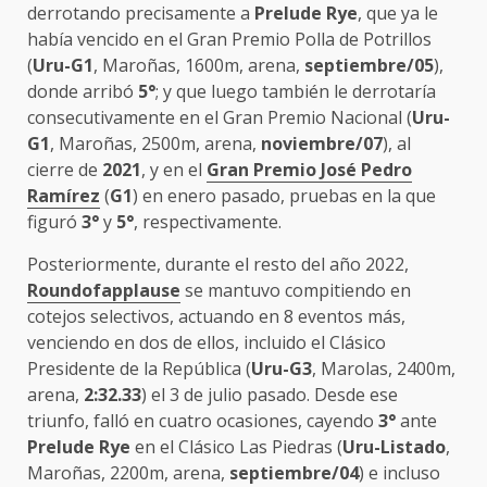
derrotando precisamente a
Prelude Rye
, que ya le
había vencido en el Gran Premio Polla de Potrillos
(
Uru-G1
, Maroñas, 1600m, arena,
septiembre/05
),
donde arribó
5°
; y que luego también le derrotaría
consecutivamente en el Gran Premio Nacional (
Uru-
G1
, Maroñas, 2500m, arena,
noviembre/07
), al
cierre de
2021
, y en el
Gran Premio José Pedro
Ramírez
(
G1
) en enero pasado, pruebas en la que
figuró
3°
y
5°
, respectivamente.
Posteriormente, durante el resto del año 2022,
Roundofapplause
se mantuvo compitiendo en
cotejos selectivos, actuando en 8 eventos más,
venciendo en dos de ellos, incluido el Clásico
Presidente de la República (
Uru-G3
, Marolas, 2400m,
arena,
2:32.33
) el 3 de julio pasado. Desde ese
triunfo, falló en cuatro ocasiones, cayendo
3°
ante
Prelude Rye
en el Clásico Las Piedras (
Uru-Listado
,
Maroñas, 2200m, arena,
septiembre/04
) e incluso