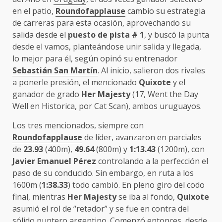
en el patio,
Roundofapplause
cambio su estrategia
de carreras para esta ocasión, aprovechando su
salida desde el
puesto de pista # 1
, y buscó la punta
desde el vamos, planteándose unir salida y llegada,
lo mejor para él, según opinó su entrenador
Sebastián San Martín
. Al inicio, salieron dos rivales
a ponerle presión, el mencionado
Quixote
y el
ganador de grado
Her Majesty
(17, Went the Day
Well en Historica, por Cat Scan), ambos uruguayos.
Los tres mencionados, siempre con
Roundofapplause
de líder, avanzaron en parciales
de
23.93
(400m),
49.64
(800m) y
1:13.43
(1200m), con
Javier Emanuel Pérez
controlando a la perfección el
paso de su conducido. Sin embargo, en ruta a los
1600m (
1:38.33
) todo cambió. En pleno giro del codo
final, mientras
Her Majesty
se iba al fondo,
Quixote
asumió el rol de “retador” y se fue en contra del
sólido puntero argentino. Comenzó entonces, desde