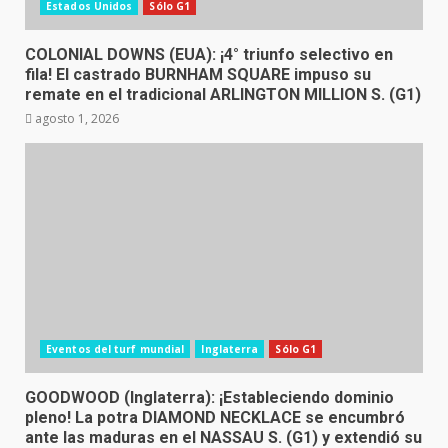
Estados Unidos
Sólo G1
COLONIAL DOWNS (EUA): ¡4° triunfo selectivo en
fila! El castrado BURNHAM SQUARE impuso su
remate en el tradicional ARLINGTON MILLION S. (G1)
agosto 1, 2026
Eventos del turf mundial
Inglaterra
Sólo G1
GOODWOOD (Inglaterra): ¡Estableciendo dominio
pleno! La potra DIAMOND NECKLACE se encumbró
ante las maduras en el NASSAU S. (G1) y extendió su