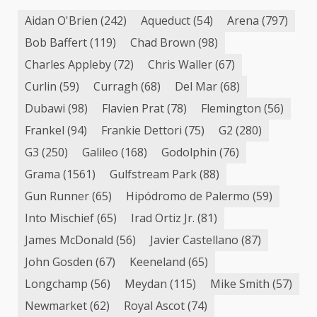
Aidan O'Brien
(242)
Aqueduct
(54)
Arena
(797)
Bob Baffert
(119)
Chad Brown
(98)
Charles Appleby
(72)
Chris Waller
(67)
Curlin
(59)
Curragh
(68)
Del Mar
(68)
Dubawi
(98)
Flavien Prat
(78)
Flemington
(56)
Frankel
(94)
Frankie Dettori
(75)
G2
(280)
G3
(250)
Galileo
(168)
Godolphin
(76)
Grama
(1561)
Gulfstream Park
(88)
Gun Runner
(65)
Hipódromo de Palermo
(59)
Into Mischief
(65)
Irad Ortiz Jr.
(81)
James McDonald
(56)
Javier Castellano
(87)
John Gosden
(67)
Keeneland
(65)
Longchamp
(56)
Meydan
(115)
Mike Smith
(57)
Newmarket
(62)
Royal Ascot
(74)