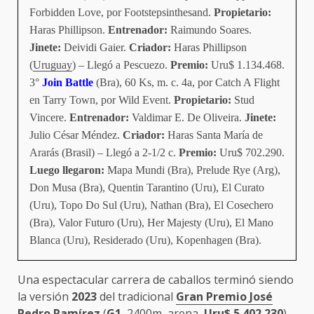
Forbidden Love, por Footstepsinthesand.
Propietario:
Haras Phillipson.
Entrenador:
Raimundo Soares.
Jinete:
Deividi Gaier.
Criador:
Haras Phillipson
(
Uruguay
) – Llegó a Pescuezo.
Premio:
Uru$ 1.134.468.
3°
Join Battle
(Bra), 60 Ks, m. c. 4a, por Catch A Flight
en Tarry Town, por Wild Event.
Propietario:
Stud
Vincere.
Entrenador:
Valdimar E. De Oliveira.
Jinete:
Julio César Méndez.
Criador:
Haras Santa María de
Ararás (Brasil) – Llegó a 2-1/2 c.
Premio:
Uru$ 702.290.
Luego llegaron:
Mapa Mundi (Bra), Prelude Rye (Arg),
Don Musa (Bra), Quentin Tarantino (Uru), El Curato
(Uru), Topo Do Sul (Uru), Nathan (Bra), El Cosechero
(Bra), Valor Futuro (Uru), Her Majesty (Uru), El Mano
Blanca (Uru), Residerado (Uru), Kopenhagen (Bra).
Una espectacular carrera de caballos terminó siendo
la versión
2023
del tradicional
Gran Premio José
Pedro Ramírez
(
G1
, 2400m, arena,
Uru$ 5.402.230
),