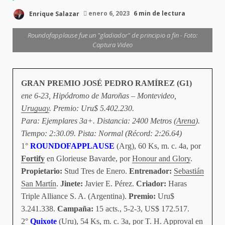
Enrique Salazar
enero 6, 2023
6 min de lectura
Roundofapplause fue un "gladiador" de principio a fin - Foto:
Captura Video
GRAN PREMIO JOSÉ PEDRO RAMÍREZ (G1)
ene 6-23, Hipódromo de Maroñas – Montevideo,
Uruguay
. Premio: Uru$ 5.402.230.
Para: Ejemplares 3a+. Distancia: 2400 Metros (
Arena
).
Tiempo: 2:30.09. Pista: Normal (Récord: 2:26.64)
1°
ROUNDOFAPPLAUSE
(Arg), 60 Ks, m. c. 4a, por
Fortify
en Glorieuse Bavarde, por
Honour and Glory
.
Propietario:
Stud Tres de Enero.
Entrenador:
Sebastián
San Martín
.
Jinete:
Javier E. Pérez.
Criador:
Haras
Triple Alliance S. A. (Argentina).
Premio:
Uru$
3.241.338.
Campaña:
15 acts., 5-2-3, US$ 172.517.
2°
Quixote
(Uru), 54 Ks, m. c. 3a, por T. H. Approval en