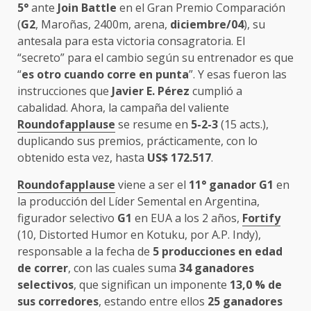
5°
ante
Join Battle
en el Gran Premio Comparación
(
G2
, Maroñas, 2400m, arena,
diciembre/04
), su
antesala para esta victoria consagratoria. El
“secreto” para el cambio según su entrenador es que
“
es otro cuando corre en punta
”. Y esas fueron las
instrucciones que
Javier E. Pérez
cumplió a
cabalidad. Ahora, la campaña del valiente
Roundofapplause
se resume en
5-2-3
(15 acts.),
duplicando sus premios, prácticamente, con lo
obtenido esta vez, hasta
US$ 172.517
.
Roundofapplause
viene a ser el
11° ganador G1
en
la producción del Líder Semental en Argentina,
figurador selectivo
G1
en EUA a los 2 años,
Fortify
(10, Distorted Humor en Kotuku, por A.P. Indy),
responsable a la fecha de
5 producciones en edad
de correr
, con las cuales suma
34 ganadores
selectivos
, que significan un imponente
13,0 % de
sus corredores
, estando entre ellos
25 ganadores