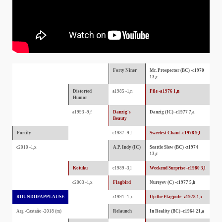
Forty Niner
Mr. Prospector (BC) -c1970
13,c
Distorted
a1985 -1,n
File -a1976 1,n
Humor
a1993 -9,f
Danzig's
Danzig (IC) -c1977 7,a
Beauty
Fortify
c1987 -9,f
Sweetest Chant -c1978 9,f
c2010 -1,x
A.P. Indy (IC)
Seattle Slew (BC) -z1974
13,c
Kotuku
c1989 -3,l
Weekend Surprise -c1980 3,l
c2003 -1,x
Flagbird
Nureyev (C) -c1977 5,h
ROUNDOFAPPLAUSE
z1991 -1,x
Up the Flagpole -z1978 1,x
Arg -Castaño -2018 (m)
Relaunch
In Reality (BC) -c1964 21,a