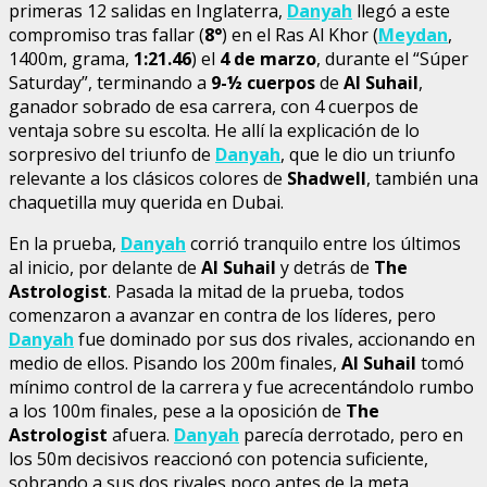
primeras 12 salidas en Inglaterra,
Danyah
llegó a este
compromiso tras fallar (
8°
) en el Ras Al Khor (
Meydan
,
1400m, grama,
1:21.46
) el
4 de marzo
, durante el “Súper
Saturday”, terminando a
9-½ cuerpos
de
Al Suhail
,
ganador sobrado de esa carrera, con 4 cuerpos de
ventaja sobre su escolta. He allí la explicación de lo
sorpresivo del triunfo de
Danyah
, que le dio un triunfo
relevante a los clásicos colores de
Shadwell
, también una
chaquetilla muy querida en Dubai.
En la prueba,
Danyah
corrió tranquilo entre los últimos
al inicio, por delante de
Al Suhail
y detrás de
The
Astrologist
. Pasada la mitad de la prueba, todos
comenzaron a avanzar en contra de los líderes, pero
Danyah
fue dominado por sus dos rivales, accionando en
medio de ellos. Pisando los 200m finales,
Al Suhail
tomó
mínimo control de la carrera y fue acrecentándolo rumbo
a los 100m finales, pese a la oposición de
The
Astrologist
afuera.
Danyah
parecía derrotado, pero en
los 50m decisivos reaccionó con potencia suficiente,
sobrando a sus dos rivales poco antes de la meta,