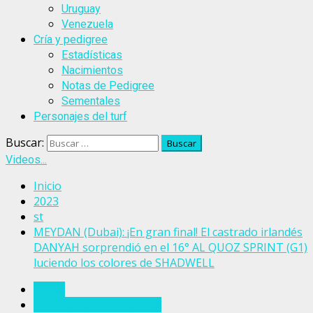
Uruguay
Venezuela
Cría y pedigree
Estadísticas
Nacimientos
Notas de Pedigree
Sementales
Personajes del turf
Buscar:
Videos...
Inicio
2023
st
MEYDAN (Dubai): ¡En gran final! El castrado irlandés
DANYAH sorprendió en el 16° AL QUOZ SPRINT (G1)
luciendo los colores de SHADWELL
Dubai
Eventos del turf mundial