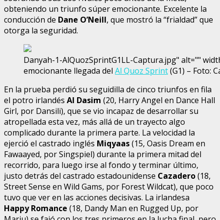
obteniendo un triunfo súper emocionante. Excelente la
conducción de
Dane O’Neill
, que mostró la “frialdad” que
otorga la seguridad.
Danyah-1-AlQuozSprintG1LL-Captura.jpg" alt="" width
emocionante llegada del
Al Quoz Sprint
(G1) – Foto: 
En la prueba perdió su seguidilla de cinco triunfos en fila
el potro irlandés
Al Dasim
(20, Harry Angel en Dance Hall
Girl, por Dansili), que se vio incapaz de desarrollar su
atropellada esta vez, más allá de un trayecto algo
complicado durante la primera parte. La velocidad la
ejerció el castrado inglés
Miqyaas
(15, Oasis Dream en
Fawaayed, por Singspiel) durante la primera mitad del
recorrido, para luego irse al fondo y terminar último,
justo detrás del castrado estadounidense
Cazadero
(18,
Street Sense en Wild Gams, por Forest Wildcat), que poco
tuvo que ver en las acciones decisivas. La irlandesa
Happy Romance
(18, Dandy Man en Rugged Up, por
Marju) se fajó con los tres primeros en la lucha final, pero