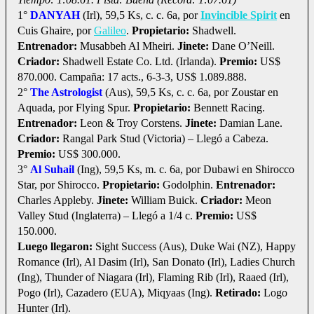
1°
DANYAH
(Irl), 59,5 Ks, c. c. 6a, por
Invincible Spirit
en
Cuis Ghaire, por
Galileo
.
Propietario:
Shadwell.
Entrenador:
Musabbeh Al Mheiri.
Jinete:
Dane O’Neill.
Criador:
Shadwell Estate Co. Ltd. (Irlanda).
Premio:
US$
870.000. Campaña: 17 acts., 6-3-3, US$ 1.089.888.
2°
The Astrologist
(Aus), 59,5 Ks, c. c. 6a, por Zoustar en
Aquada, por Flying Spur.
Propietario:
Bennett Racing.
Entrenador:
Leon & Troy Corstens.
Jinete:
Damian Lane.
Criador:
Rangal Park Stud (Victoria) – Llegó a Cabeza.
Premio:
US$ 300.000.
3°
Al Suhail
(Ing), 59,5 Ks, m. c. 6a, por Dubawi en Shirocco
Star, por Shirocco.
Propietario:
Godolphin.
Entrenador:
Charles Appleby.
Jinete:
William Buick.
Criador:
Meon
Valley Stud (Inglaterra) – Llegó a 1/4 c.
Premio:
US$
150.000.
Luego llegaron:
Sight Success (Aus), Duke Wai (NZ), Happy
Romance (Irl), Al Dasim (Irl), San Donato (Irl), Ladies Church
(Ing), Thunder of Niagara (Irl), Flaming Rib (Irl), Raaed (Irl),
Pogo (Irl), Cazadero (EUA), Miqyaas (Ing).
Retirado:
Logo
Hunter (Irl).