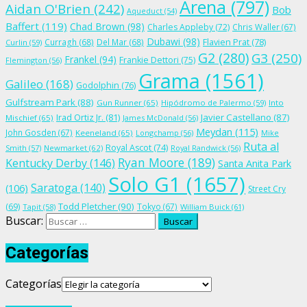
Arena
(797)
Aidan O'Brien
(242)
Bob
Aqueduct
(54)
Baffert
(119)
Chad Brown
(98)
Charles Appleby
(72)
Chris Waller
(67)
Dubawi
(98)
Flavien Prat
(78)
Curragh
(68)
Del Mar
(68)
Curlin
(59)
G2
(280)
G3
(250)
Frankel
(94)
Frankie Dettori
(75)
Flemington
(56)
Grama
(1561)
Galileo
(168)
Godolphin
(76)
Gulfstream Park
(88)
Gun Runner
(65)
Hipódromo de Palermo
(59)
Into
Irad Ortiz Jr.
(81)
Javier Castellano
(87)
Mischief
(65)
James McDonald
(56)
Meydan
(115)
John Gosden
(67)
Keeneland
(65)
Longchamp
(56)
Mike
Ruta al
Royal Ascot
(74)
Smith
(57)
Newmarket
(62)
Royal Randwick
(56)
Ryan Moore
(189)
Kentucky Derby
(146)
Santa Anita Park
Solo G1
(1657)
Saratoga
(140)
(106)
Street Cry
Todd Pletcher
(90)
(69)
Tokyo
(67)
Tapit
(58)
William Buick
(61)
Buscar:
Categorías
Categorías