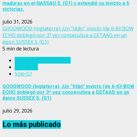
maduras en el NASSAU S. (G1) y extendió su invicto a 6
victorias.
julio 31, 2026
GOODWOOD (Inglaterra): ¡Un “titán” invicto (de 6-6)! BOW
ECHO doblegó por 3ª vez consecutiva a GSTAAD en un
épico SUSSEX S. (G1)
5 min de lectura
Eventos del turf mundial
Inglaterra
Sólo G1
GOODWOOD (Inglaterra): ¡Un “titán” invicto (de 6-6)! BOW
ECHO doblegó por 3ª vez consecutiva a GSTAAD en un
épico SUSSEX S. (G1)
julio 29, 2026
Lo más publicado