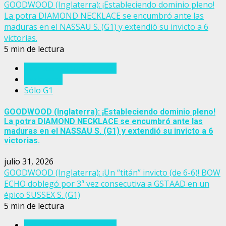
GOODWOOD (Inglaterra): ¡Estableciendo dominio pleno!
La potra DIAMOND NECKLACE se encumbró ante las
maduras en el NASSAU S. (G1) y extendió su invicto a 6
victorias.
5 min de lectura
Eventos del turf mundial
Inglaterra
Sólo G1
GOODWOOD (Inglaterra): ¡Estableciendo dominio pleno!
La potra DIAMOND NECKLACE se encumbró ante las
maduras en el NASSAU S. (G1) y extendió su invicto a 6
victorias.
julio 31, 2026
GOODWOOD (Inglaterra): ¡Un “titán” invicto (de 6-6)! BOW
ECHO doblegó por 3ª vez consecutiva a GSTAAD en un
épico SUSSEX S. (G1)
5 min de lectura
Eventos del turf mundial