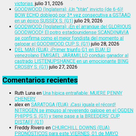
victorias.
julio 31, 2026
GOODWOOD (Inglaterra): ¡Un “titán” invicto (de 6-6)!
BOW ECHO doblegó por 3ª vez consecutiva a GSTAAD
en un épico SUSSEX S. (G1)
julio 29, 2026
GOODWOOD (Inglaterra): ¡En el arranque del GLORIOUS
GOODWOOD! El potro estadounidense SCANDINAVIA
se confirma como el mejor fondista del momento al
galopar el GOODWOOD CUP S. (G1)
julio 28, 2026
DEL MAR (EUA): ¡Primer triunfo G1 en EUA! El
venezolano EMISAEL JARAMILLO condujo ganador al
castrado LISTENUPSHANCE en un emocionante BING
CROSBY S. (G1)
julio 27, 2026
Comentarios recientes
Ruth Luna
en
Una hípica entrañable: MUERE PENNY
CHENERY
alex
en
SARATOGA (EUA): ¡Casi iguala el récord!
NITROGEN se impuso al reverendo galope en el OGDEN
PHIPPS S. (G1) y tiene pase a la BREEDERS’ CUP
DISTAFF (G1)
Freddy Rivero
en
CHURCHILL DOWNS (EUA):
PRONÓSTICOS para este VIERNES, 01 de MAYO