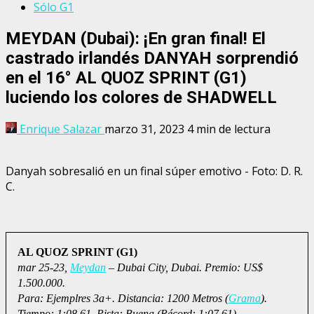
Sólo G1
MEYDAN (Dubai): ¡En gran final! El
castrado irlandés DANYAH sorprendió
en el 16° AL QUOZ SPRINT (G1)
luciendo los colores de SHADWELL
Enrique Salazar
marzo 31, 2023
4 min de lectura
Danyah sobresalió en un final súper emotivo - Foto: D. R.
C.
AL QUOZ SPRINT (G1)
mar 25-23,
Meydan
– Dubai City, Dubai. Premio: US$
1.500.000.
Para: Ejemplres 3a+. Distancia: 1200 Metros (
Grama
).
Tiempo: 1:08.61. Pista: Buena (Récord: 1:07.61)