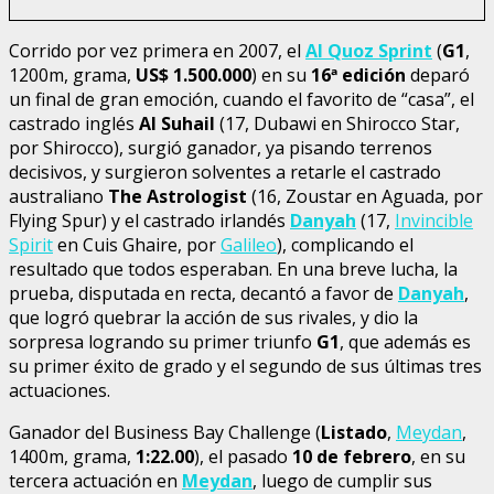
Corrido por vez primera en 2007, el
Al Quoz Sprint
(
G1
,
1200m, grama,
US$ 1.500.000
) en su
16
ª
edición
deparó
un final de gran emoción, cuando el favorito de “casa”, el
castrado inglés
Al Suhail
(17, Dubawi en Shirocco Star,
por Shirocco), surgió ganador, ya pisando terrenos
decisivos, y surgieron solventes a retarle el castrado
australiano
The Astrologist
(16, Zoustar en Aguada, por
Flying Spur) y el castrado irlandés
Danyah
(17,
Invincible
Spirit
en Cuis Ghaire, por
Galileo
), complicando el
resultado que todos esperaban. En una breve lucha, la
prueba, disputada en recta, decantó a favor de
Danyah
,
que logró quebrar la acción de sus rivales, y dio la
sorpresa logrando su primer triunfo
G1
, que además es
su primer éxito de grado y el segundo de sus últimas tres
actuaciones.
Ganador del Business Bay Challenge (
Listado
,
Meydan
,
1400m, grama,
1:22.00
), el pasado
10 de febrero
, en su
tercera actuación en
Meydan
, luego de cumplir sus