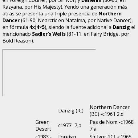
Razyana, por His Majesty). Yendo una generación más
atrás se presenta una triple presencia de
Northern
Dancer
(61-90, Nearctic en Natalma, por Native Dancer),
en fórmula
4x
(
4×5
), siendo la fuente adicional a
Danzig
el
mencionado
Sadler’s Wells
(81-11, en Fairy Bridge, por
Bold Reason).
Northern Dancer
Danzig (IC)
(BC) -c1961 2,d
Green
Pas de Nom -c1968
c1977 -7,a
Desert
7,a
c1983 -
Foreign
Sir Ivor (IC) -c1965