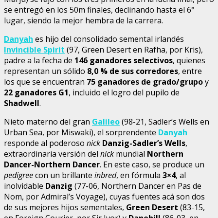
se entregó en los 50m finales, declinando hasta el 6°
lugar, siendo la mejor hembra de la carrera.
Danyah
es hijo del consolidado semental irlandés
Invincible Spirit
(97, Green Desert en Rafha, por Kris),
padre a la fecha de
146 ganadores selectivos
, quienes
representan un sólido
8,0 % de sus corredores
, entre
los que se encuentran
75 ganadores de grado/grupo
y
22 ganadores G1
, incluido el logro del pupilo de
Shadwell
.
Nieto materno del gran
Galileo
(98-21, Sadler’s Wells en
Urban Sea, por Miswaki), el sorprendente
Danyah
responde al poderoso
nick
Danzig-Sadler’s Wells
,
extraordinaria versión del
nick
mundial
Northern
Dancer-Northern Dancer
. En este caso, se produce un
pedigree
con un brillante
inbred
, en fórmula
3×4
, al
inolvidable
Danzig
(77-06, Northern Dancer en Pas de
Nom, por Admiral’s Voyage), cuyas fuentes acá son dos
de sus mejores hijos sementales,
Green Desert
(83-15,
en Foreign Courier, por Sir Ivor) y
Danehill
(86-03, en