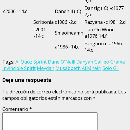
9,h
Danzig (IC) -c1977
c2006 -14,c
Danehill (IC)
7,a
Scribonia
c1986 -2,d
Razyana -c1981 2,d
c2001
Tap On Wood -
Smaoineamh
-14,c
a1976 14,f
Fanghorn -a1966
a1986 -14,c
14,c
Tags:
Al Quoz Sprint
Dane O'Neill
Danyah
Galileo
Grama
Invincible Spirit
Meydan
Musabbeth Al Mheiri
Solo G1
Deja una respuesta
Tu dirección de correo electrónico no será publicada.
Los
campos obligatorios están marcados con
*
Comentario
*