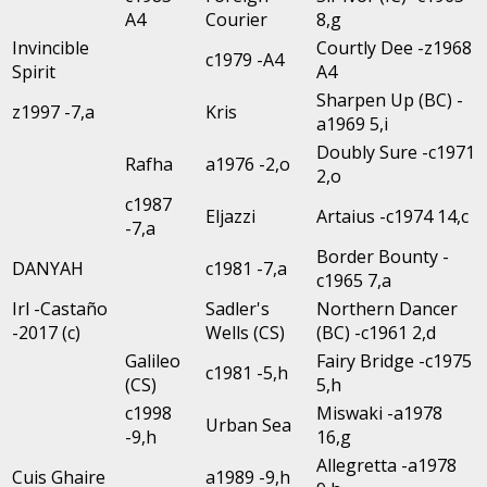
A4
Courier
8,g
Invincible
Courtly Dee -z1968
c1979 -A4
Spirit
A4
Sharpen Up (BC) -
z1997 -7,a
Kris
a1969 5,i
Doubly Sure -c1971
Rafha
a1976 -2,o
2,o
c1987
Eljazzi
Artaius -c1974 14,c
-7,a
Border Bounty -
DANYAH
c1981 -7,a
c1965 7,a
Irl -Castaño
Sadler's
Northern Dancer
-2017 (c)
Wells (CS)
(BC) -c1961 2,d
Galileo
Fairy Bridge -c1975
c1981 -5,h
(CS)
5,h
c1998
Miswaki -a1978
Urban Sea
-9,h
16,g
Allegretta -a1978
Cuis Ghaire
a1989 -9,h