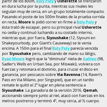
partir de los 800m,
Roly Poly
y
Usherette
se trenzaron
en dura lucha por la punta, mientras sus rivales les
seguían muy de cerca, en un grupo totalmente compacto.
Pasando el poste de los 500m finales de la prueba corrida
en recta,
Moore
le pidió correr en firme a
Roly Poly
y
ésta trató de escapar, pero su principal rival
Usherette
no cedía y continuó luchando a su costado interno,
mientras que, por fuera,
Siyoushake
(12, Siyouni en
Shakeyourbody, por Giant’s Causeway) se le venía
encima. A 150m para el final
Roly Poly
parecía vencida
por
Siyoushake
pero, cambiando de mano su látigo,
Ryan Moore
logró que la “diminuta” nieta de
Galileo
(98,
Sadler’s Wells en Urban Sea, por Miswaki), volviera con
fuerzas y retomara el dominio, para cruzar el disco en
ganancia, por pescuezo sobre
Via Ravenna
(14, Raven’s
Pass en Via Milano, por Singspiel), que en un tardío
remate le quitó el 2º lugar en plena sentencia a
Siyoushake
. La ganadora de la versión 2016,
Qemah
,
accionando siempre junto al riel, atacó con fuerzas en los
metros postreros y terminó 4ª, muy cerca, al ½ cuerpo.