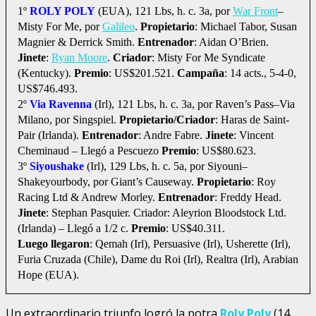
1º
ROLY POLY
(EUA), 121 Lbs, h. c. 3a, por
War Front
–
Misty For Me, por
Galileo
.
Propietario
: Michael Tabor, Susan
Magnier & Derrick Smith.
Entrenador
: Aidan O’Brien.
Jinete
:
Ryan Moore
.
Criador
: Misty For Me Syndicate
(Kentucky).
Premio
: US$201.521.
Campaña
: 14 acts., 5-4-0,
US$746.493.
2º
Via Ravenna
(Irl), 121 Lbs, h. c. 3a, por Raven’s Pass–Via
Milano, por Singspiel.
Propietario/Criador
: Haras de Saint-
Pair (Irlanda).
Entrenador
: Andre Fabre.
Jinete
: Vincent
Cheminaud – Llegó a Pescuezo
Premio
: US$80.623.
3º
Siyoushake
(Irl), 129 Lbs, h. c. 5a, por Siyouni–
Shakeyourbody, por Giant’s Causeway.
Propietario
: Roy
Racing Ltd & Andrew Morley.
Entrenador
: Freddy Head.
Jinete
: Stephan Pasquier. Criador: Aleyrion Bloodstock Ltd.
(Irlanda) – Llegó a 1/2 c.
Premio
: US$40.311.
Luego llegaron
: Qemah (Irl), Persuasive (Irl), Usherette (Irl),
Furia Cruzada (Chile), Dame du Roi (Irl), Realtra (Irl), Arabian
Hope (EUA).
Un extraordinario triunfo logró la potra
Roly Poly
(14,