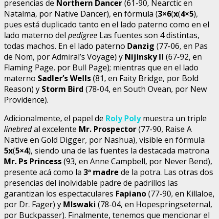
presencias de
Northern Dancer
(61-90, Nearctic en
Natalma, por Native Dancer), en fórmula (
3×6
(
x
(
4×5
),
pues está duplicado tanto en el lado paterno como en el
lado materno del
pedigree
Las fuentes son 4 distintas,
todas machos. En el lado paterno
Danzig
(77-06, en Pas
de Nom, por Admiral’s Voyage) y
Nijinsky II
(67-92, en
Flaming Page, por Bull Page); mientras que en el lado
materno
Sadler’s Wells
(81, en Faity Bridge, por Bold
Reason) y
Storm Bird
(78-04, en South Ovean, por New
Providence).
Adicionalmente, el papel de
Roly Poly
muestra un triple
linebred
al excelente
Mr. Prospector
(77-90, Raise A
Native en Gold Digger, por Nashua), visible en fórmula
5x
(
5×4
), siendo una de las fuentes la destacada matrona
Mr. Ps Princess
(93, en Anne Campbell, por Never Bend),
presente acá como la
3ª madre
de la potra. Las otras dos
presencias del inolvidable padre de padrillos las
garantizan los espectaculares
Fapiano
(77-90, en Killaloe,
por Dr. Fager) y
MIswaki
(78-04, en Hopespringseternal,
por Buckpasser). Finalmente, tenemos que mencionar el