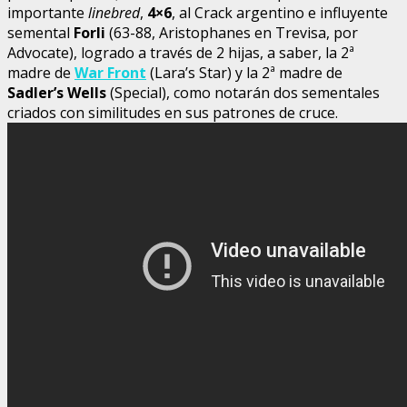
importante
linebred
,
4×6
, al Crack argentino e influyente
semental
Forli
(63-88, Aristophanes en Trevisa, por
Advocate), logrado a través de 2 hijas, a saber, la 2ª
madre de
War Front
(Lara’s Star) y la 2ª madre de
Sadler’s Wells
(Special), como notarán dos sementales
criados con similitudes en sus patrones de cruce.