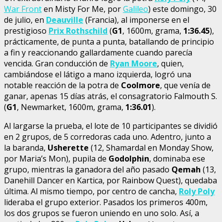
War Front
en Misty For Me, por
Galileo
) este domingo, 30
de julio, en
Deauville
(Francia), al imponerse en el
prestigioso
Prix Rothschild
(
G1
, 1600m, grama,
1:36.45
),
prácticamente, de punta a punta, batallando de principio
a fin y reaccionando gallardamente cuando parecía
vencida. Gran conducción de
Ryan Moore
, quien,
cambiándose el látigo a mano izquierda, logró una
notable reacción de la potra de
Coolmore
, que venía de
ganar, apenas 15 días atrás, el consagratorio Falmouth S.
(
G1
, Newmarket, 1600m, grama,
1:36.01
).
Al largarse la prueba, el lote de 10 participantes se dividió
en 2 grupos, de 5 corredoras cada uno. Adentro, junto a
la baranda,
Usherette
(12, Shamardal en Monday Show,
por Maria’s Mon), pupila de
Godolphin
, dominaba ese
grupo, mientras la ganadora del año pasado
Qemah
(13,
Danehill Dancer en Kartica, por Rainbow Quest), quedaba
última. Al mismo tiempo, por centro de cancha,
Roly Poly
lideraba el grupo exterior. Pasados los primeros 400m,
los dos grupos se fueron uniendo en uno solo. Así, a