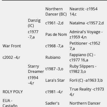
Northern
Nearctic -z1954
Dancer (BC)
14,c
Danzig
c1961 -2,d
Natalma -c1957 2,d
(IC)
c1977
Admiral's Voyage -
Pas de Nom
-7,a
z1959 4,n
Petitioner -c1952
War Front
c1968 -7,a
7,a
Fappiano (IC) -
c2002 -4,r
Rubiano
c1977 16,a
Starry
Ruby Slippers -
t1987 -3,o
Dreamer
t1982 3,o
t1994
Lara's Star
Forli (C) -a1963 3,b
-4,r
True Reality -c1973
ROLY POLY
c1981 -4,r
4,r
EUA -
Sadler's
Northern Dancer
Castaño