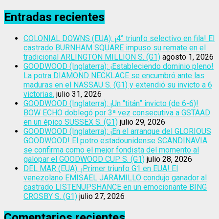
Entradas recientes
COLONIAL DOWNS (EUA): ¡4° triunfo selectivo en fila! El
castrado BURNHAM SQUARE impuso su remate en el
tradicional ARLINGTON MILLION S. (G1)
agosto 1, 2026
GOODWOOD (Inglaterra): ¡Estableciendo dominio pleno!
La potra DIAMOND NECKLACE se encumbró ante las
maduras en el NASSAU S. (G1) y extendió su invicto a 6
victorias.
julio 31, 2026
GOODWOOD (Inglaterra): ¡Un “titán” invicto (de 6-6)!
BOW ECHO doblegó por 3ª vez consecutiva a GSTAAD
en un épico SUSSEX S. (G1)
julio 29, 2026
GOODWOOD (Inglaterra): ¡En el arranque del GLORIOUS
GOODWOOD! El potro estadounidense SCANDINAVIA
se confirma como el mejor fondista del momento al
galopar el GOODWOOD CUP S. (G1)
julio 28, 2026
DEL MAR (EUA): ¡Primer triunfo G1 en EUA! El
venezolano EMISAEL JARAMILLO condujo ganador al
castrado LISTENUPSHANCE en un emocionante BING
CROSBY S. (G1)
julio 27, 2026
Comentarios recientes