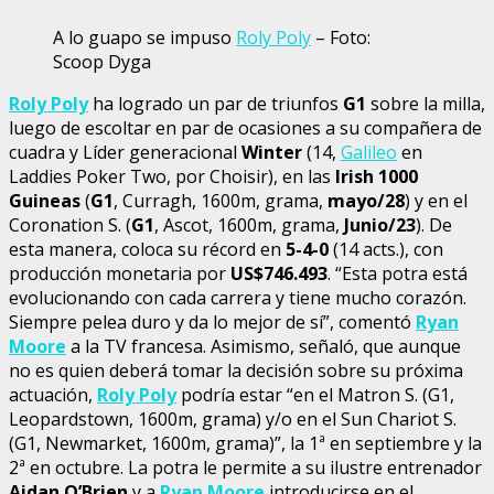
A lo guapo se impuso
Roly Poly
– Foto:
Scoop Dyga
Roly Poly
ha logrado un par de triunfos
G1
sobre la milla,
luego de escoltar en par de ocasiones a su compañera de
cuadra y Líder generacional
Winter
(14,
Galileo
en
Laddies Poker Two, por Choisir), en las
Irish 1000
Guineas
(
G1
, Curragh, 1600m, grama,
mayo/28
) y en el
Coronation S. (
G1
, Ascot, 1600m, grama,
Junio/23
). De
esta manera, coloca su récord en
5-4-0
(14 acts.), con
producción monetaria por
US$746.493
. “Esta potra está
evolucionando con cada carrera y tiene mucho corazón.
Siempre pelea duro y da lo mejor de sí”, comentó
Ryan
Moore
a la TV francesa. Asimismo, señaló, que aunque
no es quien deberá tomar la decisión sobre su próxima
actuación,
Roly Poly
podría estar “en el Matron S. (G1,
Leopardstown, 1600m, grama) y/o en el Sun Chariot S.
(G1, Newmarket, 1600m, grama)”, la 1ª en septiembre y la
2ª en octubre. La potra le permite a su ilustre entrenador
Aidan O’Brien
y a
Ryan Moore
introducirse en el