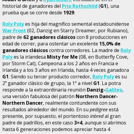
historial de ganadores del
Prix Rothschild
(
G1
), una
prueba que se corre desde
1929
.
Roly Poly
es hija del magnífico semental estadounidense
War Front
(02, Danzig en Starry Dreamer, por Rubiano),
padre de
62 ganadores clásicos
con 8 producciones en
edad de correr, para ostentar un excelente
15,0%
de
ganadores clásicos
contra corredores. La madre de
Roly
Poly
es la irlandesa
Misty for Me
(08, en Butterfly Cove,
por Storm Cat), Campeona a los 2 años en Francia e
Irlanda y a los 3 años en Irlanda, hasta 4 veces ganadora
G1
. Siendo su tercer producto corredor,
Roly Poly
es su
2º ganador clásico de grupo, la 1ª a nivel
G1
. La potra
responde a la extraordinaria reunión
Danzig-
Galileo
,
una versión fabulosa del patrón
Northern Dancer-
Northern Dancer
, realmente contundente con sus
resultados alrededor del mundo. En su
pedigree
está
presente, por supuesto, el portentoso
inbred
al gran
padre de padrillos, en este caso
3×4
, aunque si abrimos
hasta 6 generaciones podemos apreciar hasta 4