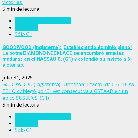
victorias.
5 min de lectura
Eventos del turf mundial
Inglaterra
Sólo G1
GOODWOOD (Inglaterra): ¡Estableciendo dominio pleno!
La potra DIAMOND NECKLACE se encumbró ante las
maduras en el NASSAU S. (G1) y extendió su invicto a 6
victorias.
julio 31, 2026
GOODWOOD (Inglaterra): ¡Un “titán” invicto (de 6-6)! BOW
ECHO doblegó por 3ª vez consecutiva a GSTAAD en un
épico SUSSEX S. (G1)
5 min de lectura
Eventos del turf mundial
Inglaterra
Sólo G1