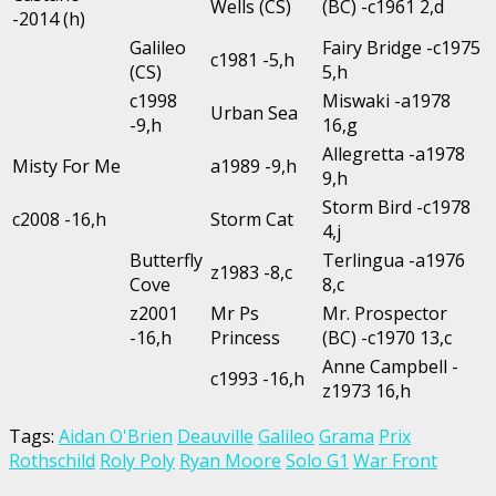
Wells (CS)
(BC) -c1961 2,d
-2014 (h)
Galileo
Fairy Bridge -c1975
c1981 -5,h
(CS)
5,h
c1998
Miswaki -a1978
Urban Sea
-9,h
16,g
Allegretta -a1978
Misty For Me
a1989 -9,h
9,h
Storm Bird -c1978
c2008 -16,h
Storm Cat
4,j
Butterfly
Terlingua -a1976
z1983 -8,c
Cove
8,c
z2001
Mr Ps
Mr. Prospector
-16,h
Princess
(BC) -c1970 13,c
Anne Campbell -
c1993 -16,h
z1973 16,h
Tags:
Aidan O'Brien
Deauville
Galileo
Grama
Prix
Rothschild
Roly Poly
Ryan Moore
Solo G1
War Front