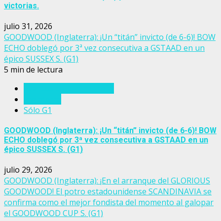
victorias.
julio 31, 2026
GOODWOOD (Inglaterra): ¡Un “titán” invicto (de 6-6)! BOW
ECHO doblegó por 3ª vez consecutiva a GSTAAD en un
épico SUSSEX S. (G1)
5 min de lectura
Eventos del turf mundial
Inglaterra
Sólo G1
GOODWOOD (Inglaterra): ¡Un “titán” invicto (de 6-6)! BOW
ECHO doblegó por 3ª vez consecutiva a GSTAAD en un
épico SUSSEX S. (G1)
julio 29, 2026
GOODWOOD (Inglaterra): ¡En el arranque del GLORIOUS
GOODWOOD! El potro estadounidense SCANDINAVIA se
confirma como el mejor fondista del momento al galopar
el GOODWOOD CUP S. (G1)