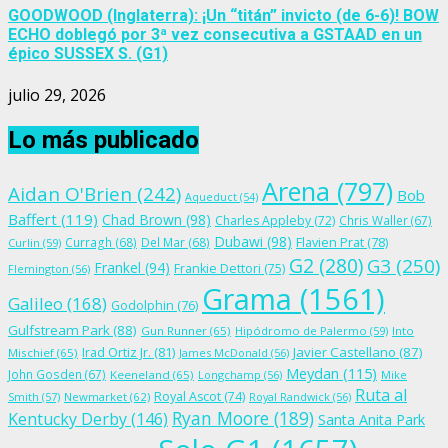
GOODWOOD (Inglaterra): ¡Un “titán” invicto (de 6-6)! BOW
ECHO doblegó por 3ª vez consecutiva a GSTAAD en un
épico SUSSEX S. (G1)
julio 29, 2026
Lo más publicado
Arena
(797)
Aidan O'Brien
(242)
Bob
Aqueduct
(54)
Baffert
(119)
Chad Brown
(98)
Charles Appleby
(72)
Chris Waller
(67)
Dubawi
(98)
Flavien Prat
(78)
Curragh
(68)
Del Mar
(68)
Curlin
(59)
G2
(280)
G3
(250)
Frankel
(94)
Frankie Dettori
(75)
Flemington
(56)
Grama
(1561)
Galileo
(168)
Godolphin
(76)
Gulfstream Park
(88)
Gun Runner
(65)
Hipódromo de Palermo
(59)
Into
Irad Ortiz Jr.
(81)
Javier Castellano
(87)
Mischief
(65)
James McDonald
(56)
Meydan
(115)
John Gosden
(67)
Keeneland
(65)
Longchamp
(56)
Mike
Ruta al
Royal Ascot
(74)
Smith
(57)
Newmarket
(62)
Royal Randwick
(56)
Ryan Moore
(189)
Kentucky Derby
(146)
Santa Anita Park