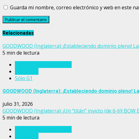
Guarda mi nombre, correo electrónico y web en este n
Relacionadas
GOODWOOD (Inglaterra): ¡Estableciendo dominio pleno! La 
5 min de lectura
Eventos del turf mundial
Inglaterra
Sólo G1
GOODWOOD (Inglaterra): ¡Estableciendo dominio pleno! La
julio 31, 2026
GOODWOOD (Inglaterra): ¡Un “titán” invicto (de 6-6)! BOW
5 min de lectura
Eventos del turf mundial
Inglaterra