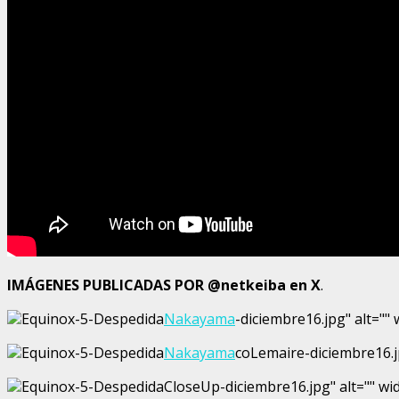
IMÁGENES PUBLICADAS POR @netkeiba en X
.
Equinox-5-Despedida
Nakayama
-diciembre16.jpg" alt=""
Equinox-5-Despedida
Nakayama
coLemaire-diciembre16.jp
Equinox-5-DespedidaCloseUp-diciembre16.jpg" alt="" wid