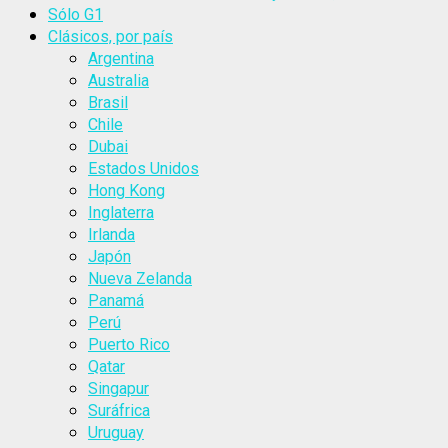
Sólo G1
Clásicos, por país
Argentina
Australia
Brasil
Chile
Dubai
Estados Unidos
Hong Kong
Inglaterra
Irlanda
Japón
Nueva Zelanda
Panamá
Perú
Puerto Rico
Qatar
Singapur
Suráfrica
Uruguay