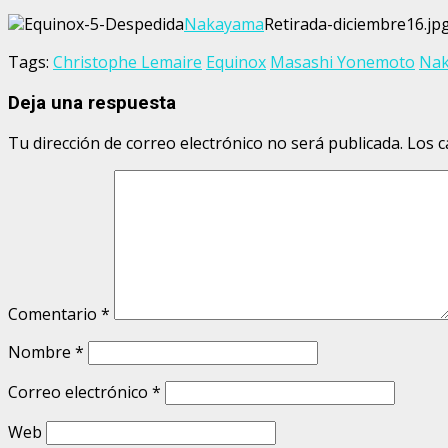
Equinox-5-Despedida
Nakayama
Retirada-diciembre16.jpg
Tags:
Christophe Lemaire
Equinox
Masashi Yonemoto
Na
Deja una respuesta
Tu dirección de correo electrónico no será publicada.
Los c
Comentario
*
Nombre
*
Correo electrónico
*
Web