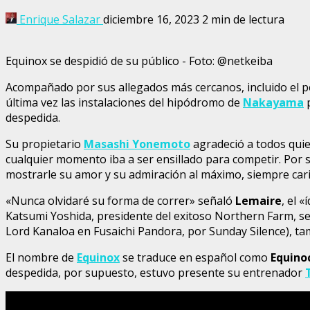
Enrique Salazar
diciembre 16, 2023
2 min de lectura
Equinox se despidió de su público - Foto: @netkeiba
Acompañado por sus allegados más cercanos, incluido el pe
última vez las instalaciones del hipódromo de
Nakayama
p
despedida.
Su propietario
Masashi Yonemoto
agradeció a todos quie
cualquier momento iba a ser ensillado para competir. Por 
mostrarle su amor y su admiración al máximo, siempre car
«Nunca olvidaré su forma de correr» señaló
Lemaire
, el 
Katsumi Yoshida, presidente del exitoso Northern Farm, se r
Lord Kanaloa en Fusaichi Pandora, por Sunday Silence), t
El nombre de
Equinox
se traduce en español como
Equino
despedida, por supuesto, estuvo presente su entrenador