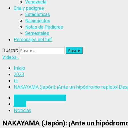
Venezuela
Cría y pedigree
Estadísticas
Nacimientos
Notas de Pedigree
Sementales
Personajes del turf
Buscar:
Videos...
Inicio
2023
th
NAKAYAMA (Japón): ¡Ante un hipódromo repleto! Des
Eventos del turf mundial
Japón
Noticias
NAKAYAMA (Japón): ¡Ante un hipódromo