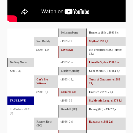
Johannesburg
Hennessy (BI) -a1993 8,c
Scat Daddy
c1999 -2,f
Myth -c1993 2,f
z2004 -1,w
Love Style
Mr. Prospector (BC) -c1970
13,c
No Nay Never
a1999 -1,w
Likeable Style -c1990 1,w
z2011 -3,l
Elusive Quality
Gone West (IC) -c1984 2,f
Cat's Eye
c1993 -13,c
Touch of Greatness -c1986
Witness
13,c
c2003 -3,l
Comical Cat
Exceller -c1973 21,a
TRUE LOVE
c1985 -3,l
Six Months Long -c1976 3,l
Irl -Castaño -2023
Danehill (IC)
Danzig (IC) -c1977 7,a
(h)
Fastnet Rock
c1986 -2,d
Razyana -c1981 2,d
(BC)