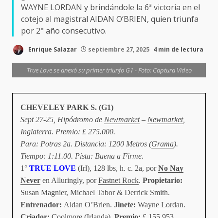
WAYNE LORDAN y brindándole la 6ª victoria en el
cotejo al magistral AIDAN O’BRIEN, quien triunfa
por 2° año consecutivo.
Enrique Salazar
septiembre 27, 2025
4 min de lectura
True Love se anexó su primer triunfo G1 - Foto: Captura Video
CHEVELEY PARK S. (G1)
Sept 27-25, Hipódromo de
Newmarket
–
Newmarket
,
Inglaterra. Premio: £ 275.000.
Para: Potras 2a. Distancia: 1200 Metros (
Grama
).
Tiempo: 1:11.00. Pista: Buena a Firme.
1°
TRUE LOVE
(Irl), 128 lbs, h. c. 2a, por
No Nay
Never
en Alluringly, por
Fastnet Rock
.
Propietario:
Susan Magnier, Michael Tabor & Derrick Smith.
Entrenador:
Aidan O’Brien.
Jinete:
Wayne Lordan
.
Criador:
Coolmore (Irlanda).
Premio:
£ 155.953.