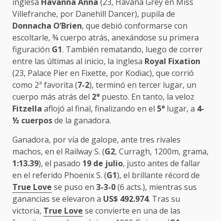
inglesa
Havanna Anna
(23, Havana Grey en Miss
Villefranche, por Danehill Dancer), pupila de
Donnacha O’Brien
, que debió conformarse con
escoltarle, ¾ cuerpo atrás, anexándose su primera
figuración
G1
. También rematando, luego de correr
entre las últimas al inicio, la inglesa
Royal Fixation
(23, Palace Pier en Fixette, por Kodiac), que corrió
como 2ª favorita (
7-2
), terminó en tercer lugar, un
cuerpo más atrás del
2°
puesto. En tanto, la veloz
Fitzella
aflojó al final, finalizando en el
5°
lugar, a
4-
½ cuerpos
de la ganadora.
Ganadora, por vía de galope, ante tres rivales
machos, en el Railway S. (
G2
, Curragh, 1200m, grama,
1:13.39
), el pasado
19 de julio
, justo antes de fallar
en el referido Phoenix S. (
G1
), el brillante récord de
True Love
se puso en
3-3-0
(6 acts.), mientras sus
ganancias se elevaron a
US$ 492.974
. Tras su
victoria,
True Love
se convierte en una de las