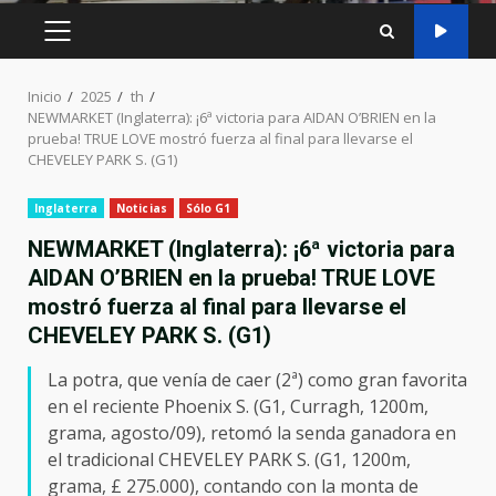
MENÚ
PRINCIPAL
Inicio
2025
th
NEWMARKET (Inglaterra): ¡6ª victoria para AIDAN O’BRIEN en la
prueba! TRUE LOVE mostró fuerza al final para llevarse el
CHEVELEY PARK S. (G1)
Inglaterra
Noticias
Sólo G1
NEWMARKET (Inglaterra): ¡6ª victoria para
AIDAN O’BRIEN en la prueba! TRUE LOVE
mostró fuerza al final para llevarse el
CHEVELEY PARK S. (G1)
La potra, que venía de caer (2ª) como gran favorita
en el reciente Phoenix S. (G1, Curragh, 1200m,
grama, agosto/09), retomó la senda ganadora en
el tradicional CHEVELEY PARK S. (G1, 1200m,
grama, £ 275.000), contando con la monta de