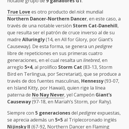
notable grupo de
9 ganadores G1
.
True Love
es otro producto del
nick
mundial
Northern Dancer-Northern Dancer
, en este caso, a
través de una notable versión
Storm Cat-Danehill
,
que resulta ser el patrón de cruce inverso al de su
madre
Alluringly
(14, en All for Glory, por Giant’s
Causeway). De esta forma, se genera un
pedigree
libre de repeticiones en sus primeras cuatro
generaciones, en el cual resalta un
linebred
, en
arreglo
5×4
, al prolífico
Storm Cat
(83-13, Storm
Bird en Terlingua, por Secretariat), que se produce a
través de dos fuentes masculinas,
Hennessy
(93-07,
en Island Kitty, por Hawaii), quien rige la línea
paterna de
No Nay Never
, yel Campeón
Giant’s
Causeway
(97-18, en Mariah’s Storm, por Rahy).
Siempre con
5 generaciones
del
pedigree
expuestas,
se aprecia además un
5×5
al Triplecoronado inglés
Nijinsky II
(67-92, Northern Dancer en Flaming