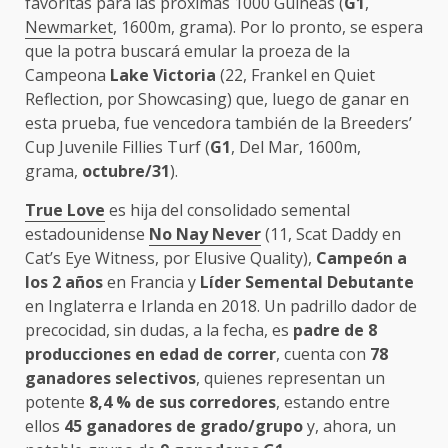
favoritas para las próximas 1000 Guineas (
G1
,
Newmarket
, 1600m, grama). Por lo pronto, se espera
que la potra buscará emular la proeza de la
Campeona
Lake Victoria
(22, Frankel en Quiet
Reflection, por Showcasing) que, luego de ganar en
esta prueba, fue vencedora también de la Breeders’
Cup Juvenile Fillies Turf (
G1
, Del Mar, 1600m,
grama,
octubre/31
).
True Love
es hija del consolidado semental
estadounidense
No Nay Never
(11, Scat Daddy en
Cat’s Eye Witness, por Elusive Quality),
Campeón a
los 2 años
en Francia y
Líder Semental Debutante
en Inglaterra e Irlanda en 2018. Un padrillo dador de
precocidad, sin dudas, a la fecha, es
padre de 8
producciones en edad de correr
, cuenta con
78
ganadores selectivos
, quienes representan un
potente
8,4 % de sus corredores
, estando entre
ellos
45 ganadores de grado/grupo
y, ahora, un