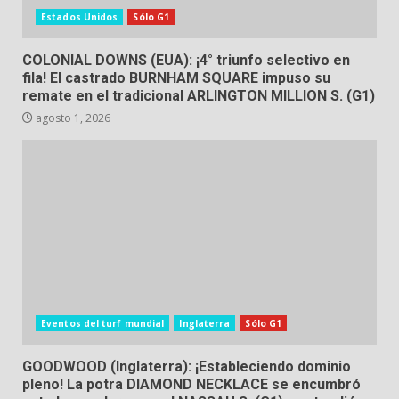
Estados Unidos
Sólo G1
COLONIAL DOWNS (EUA): ¡4° triunfo selectivo en
fila! El castrado BURNHAM SQUARE impuso su
remate en el tradicional ARLINGTON MILLION S. (G1)
agosto 1, 2026
Eventos del turf mundial
Inglaterra
Sólo G1
GOODWOOD (Inglaterra): ¡Estableciendo dominio
pleno! La potra DIAMOND NECKLACE se encumbró