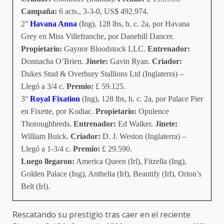
Campaña:
6 acts., 3-3-0, US$ 492.974.
2°
Havana Anna
(Ing), 128 lbs, h. c. 2a, por Havana
Grey en Miss Villefranche, por Danehill Dancer.
Propietario:
Gaynor Bloodstock LLC.
Entrenador:
Donnacha O’Brien.
Jinete:
Gavin Ryan.
Criador:
Dukes Stud & Overbury Stallions Ltd (Inglaterra) –
Llegó a 3/4 c.
Premio:
£ 59.125.
3°
Royal Fixation
(Ing), 128 lbs, h. c. 2a, por Palace Pier
en Fixette, por Kodiac.
Propietario:
Opulence
Thoroughbreds.
Entrenador:
Ed Walker.
Jinete:
William Buick.
Criador:
D. J. Weston (Inglaterra) –
Llegó a 1-3/4 c.
Premio:
£ 29.590.
Luego llegaron:
America Queen (Irl), Fitzella (Ing),
Golden Palace (Ing), Anthelia (Irl), Beautify (Irl), Orion’s
Belt (Irl).
Rescatando su prestigio tras caer en el reciente