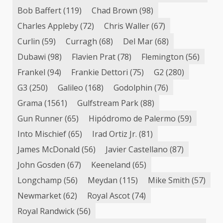
Bob Baffert
(119)
Chad Brown
(98)
Charles Appleby
(72)
Chris Waller
(67)
Curlin
(59)
Curragh
(68)
Del Mar
(68)
Dubawi
(98)
Flavien Prat
(78)
Flemington
(56)
Frankel
(94)
Frankie Dettori
(75)
G2
(280)
G3
(250)
Galileo
(168)
Godolphin
(76)
Grama
(1561)
Gulfstream Park
(88)
Gun Runner
(65)
Hipódromo de Palermo
(59)
Into Mischief
(65)
Irad Ortiz Jr.
(81)
James McDonald
(56)
Javier Castellano
(87)
John Gosden
(67)
Keeneland
(65)
Longchamp
(56)
Meydan
(115)
Mike Smith
(57)
Newmarket
(62)
Royal Ascot
(74)
Royal Randwick
(56)