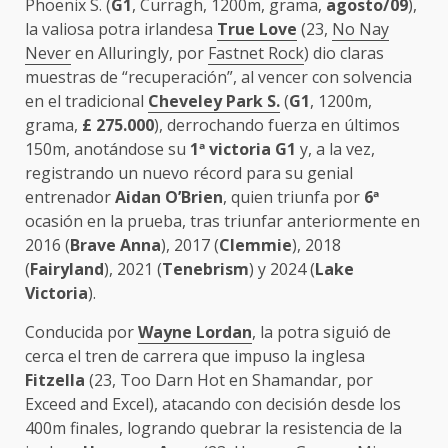
Phoenix S. (
G1
, Curragh, 1200m, grama,
agosto/09
),
la valiosa potra irlandesa
True Love
(23,
No Nay
Never
en Alluringly, por
Fastnet Rock
) dio claras
muestras de “recuperación”, al vencer con solvencia
en el tradicional
Cheveley Park S.
(
G1
, 1200m,
grama,
£
275.000
), derrochando fuerza en últimos
150m, anotándose su
1
ª
victoria G1
y, a la vez,
registrando un nuevo récord para su genial
entrenador
Aidan O’Brien
, quien triunfa por
6
ª
ocasión en la prueba, tras triunfar anteriormente en
2016 (
Brave Anna
), 2017 (
Clemmie
), 2018
(
Fairyland
), 2021 (
Tenebrism
) y 2024 (
Lake
Victoria
).
Conducida por
Wayne Lordan
, la potra siguió de
cerca el tren de carrera que impuso la inglesa
Fitzella
(23, Too Darn Hot en Shamandar, por
Exceed and Excel), atacando con decisión desde los
400m finales, logrando quebrar la resistencia de la