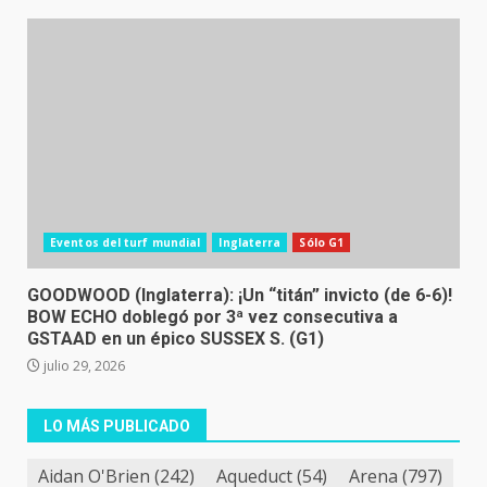
Eventos del turf mundial
Inglaterra
Sólo G1
GOODWOOD (Inglaterra): ¡Un “titán” invicto (de 6-6)!
BOW ECHO doblegó por 3ª vez consecutiva a
GSTAAD en un épico SUSSEX S. (G1)
julio 29, 2026
LO MÁS PUBLICADO
Aidan O'Brien
(242)
Aqueduct
(54)
Arena
(797)