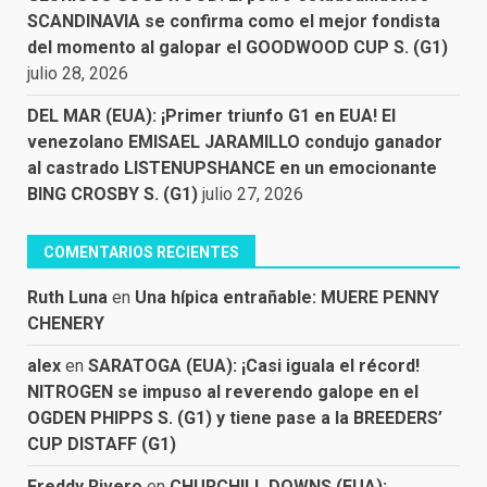
SCANDINAVIA se confirma como el mejor fondista
del momento al galopar el GOODWOOD CUP S. (G1)
julio 28, 2026
DEL MAR (EUA): ¡Primer triunfo G1 en EUA! El
venezolano EMISAEL JARAMILLO condujo ganador
al castrado LISTENUPSHANCE en un emocionante
BING CROSBY S. (G1)
julio 27, 2026
COMENTARIOS RECIENTES
Ruth Luna
en
Una hípica entrañable: MUERE PENNY
CHENERY
alex
en
SARATOGA (EUA): ¡Casi iguala el récord!
NITROGEN se impuso al reverendo galope en el
OGDEN PHIPPS S. (G1) y tiene pase a la BREEDERS’
CUP DISTAFF (G1)
Freddy Rivero
en
CHURCHILL DOWNS (EUA):