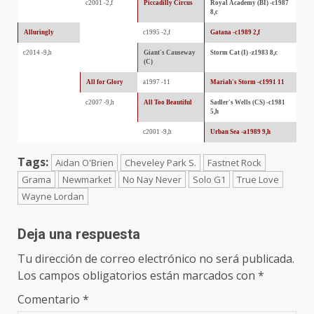
c2001 -2,f
Piccadilly Circus
Royal Academy (BI) -c1987
8,c
Alluringly
c1995 -2,f
Gatana -c1989 2,f
c2014 -9,h
Giant's Causeway
Storm Cat (I) -z1983 8,c
(C)
All for Glory
a1997 -11
Mariah's Storm -c1991 11
c2007 -9,h
All Too Beautiful
Sadler's Wells (CS) -c1981
5,h
c2001 -9,h
Urban Sea -a1989 9,h
Tags:
Aidan O'Brien
Cheveley Park S.
Fastnet Rock
Grama
Newmarket
No Nay Never
Solo G1
True Love
Wayne Lordan
Deja una respuesta
Tu dirección de correo electrónico no será publicada.
Los campos obligatorios están marcados con
*
Comentario
*