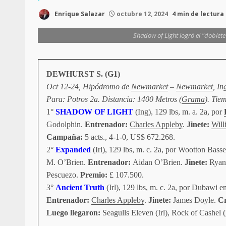
Enrique Salazar
octubre 12, 2024
4 min de lectura
Shadow of Light logró el "doblet
DEWHURST S. (G1)
Oct 12-24, Hipódromo de
Newmarket
–
Newmarket
, In
Para: Potros 2a. Distancia: 1400 Metros (
Grama
). Tie
1°
SHADOW OF LIGHT
(Ing), 129 lbs, m. a. 2a, por
Godolphin.
Entrenador:
Charles Appleby
.
Jinete:
Will
Campaña:
5 acts., 4-1-0, US$ 672.268.
2°
Expanded
(Irl), 129 lbs, m. c. 2a, por Wootton Basse
M. O’Brien.
Entrenador:
Aidan O’Brien.
Jinete:
Ryan
Pescuezo.
Premio:
£ 107.500.
3°
Ancient Truth
(Irl), 129 lbs, m. c. 2a, por Dubawi 
Entrenador:
Charles Appleby
.
Jinete:
James Doyle.
Cr
Luego llegaron:
Seagulls Eleven (Irl), Rock of Cashel (