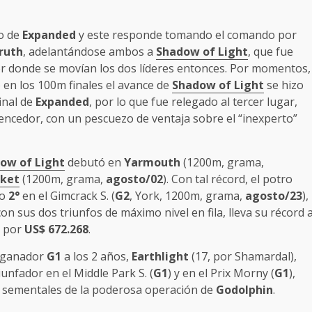
o de
Expanded
y este responde tomando el comando por
ruth
, adelantándose ambos a
Shadow of Light
, que fue
por donde se movían los dos líderes entonces. Por momentos,
ro en los 100m finales el avance de
Shadow of Light
se hizo
inal de
Expanded
, por lo que fue relegado al tercer lugar,
ncedor, con un pescuezo de ventaja sobre el “inexperto”
ow of Light
debutó en
Yarmouth
(1200m, grama,
ket
(1200m, grama,
agosto/02
). Con tal récord, el potro
do
2°
en el Gimcrack S. (
G2
, York, 1200m, grama,
agosto/23
),
con sus dos triunfos de máximo nivel en fila, lleva su récord 
s por
US$ 672.268
.
s ganador
G1
a los 2 años,
Earthlight
(17, por Shamardal),
riunfador en el Middle Park S. (
G1
) y en el Prix Morny (
G1
),
e sementales de la poderosa operación de
Godolphin
.