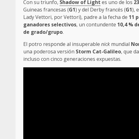
Con su triunfo,
Shadow of Light
es uno de los
2
Guineas francesas (
G1
) y del Derby francés (
G1
),
Lady Vettori, por Vettori), padre a la fecha de
11 
ganadores selectivos
, un contundente
10,4 % d
de grado/grupo
.
El potro responde al insuperable
nick
mundial
No
una poderosa versión
Storm Cat-Galileo
, que d
incluso con cinco generaciones expuestas.