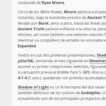
conducido de
Ryan Moore
.
Cerca de los 400m finales,
Moore
apresura el pas
instantes, bajo la insistente presión de
Ancient T
llevado por
Buick
, poco a poco, hacia las líneas 
Ancient Truth
pareció enfilarse a la victoria, pe
efectivo, así como también una valiente reacción f
mientras su compañero de establo se coronaba ve
Expanded
.
Invicto en sus dos primeras presentaciones,
Shad
julio/04
), venciendo al mes siguiente en
Newmar
asumió su primer compromiso selectivo, figuran
su actuación previa al Middle Park S. (
G1
). Ahora, 
4-1-0
(5 acts.), quedando con premiso acumulado
Shadow of Light
es un ¾ hermano del dos vece
también defensor de los colores de
Godolphin
, t
actualmente uno de los principales prospectos d