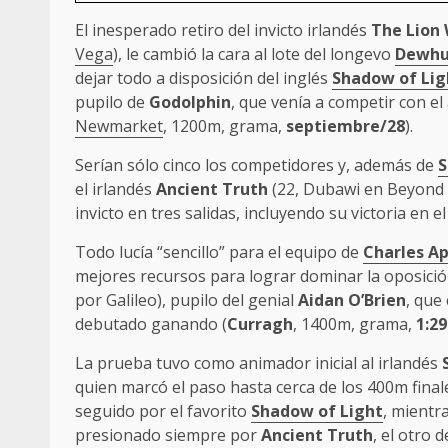
El inesperado retiro del invicto irlandés
The Lion 
Vega
), le cambió la cara al lote del longevo
Dewhur
dejar todo a disposición del inglés
Shadow of Lig
pupilo de
Godolphin
, que venía a competir con el
Newmarket
, 1200m, grama,
septiembre/28
).
Serían sólo cinco los competidores y, además de
S
el irlandés
Ancient Truth
(22, Dubawi en Beyond 
invicto en tres salidas, incluyendo su victoria en el
Todo lucía “sencillo” para el equipo de
Charles A
mejores recursos para lograr dominar la oposició
por Galileo), pupilo del genial
Aidan O’Brien
, que
debutado ganando (
Curragh
, 1400m, grama,
1:29
La prueba tuvo como animador inicial al irlandés
quien marcó el paso hasta cerca de los 400m finale
seguido por el favorito
Shadow of Light
, mientr
presionado siempre por
Ancient Truth
, el otro 