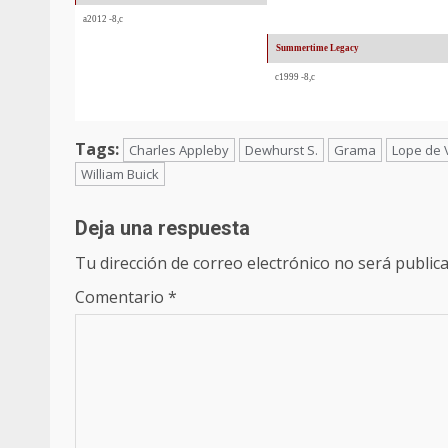
a2012 -8,c
Summertime Legacy
c1999 -8,c
Tags:
Charles Appleby
Dewhurst S.
Grama
Lope de 
William Buick
Deja una respuesta
Tu dirección de correo electrónico no será publica
Comentario
*