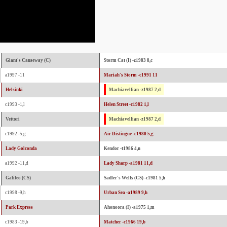
Giant's Causeway (C)
Storm Cat (I) -z1983 8,c
a1997 -11
Mariah's Storm -c1991 11
Helsinki
Machiavellian -z1987 2,d
c1993 -1,l
Helen Street -c1982 1,l
Vettori
Machiavellian -z1987 2,d
c1992 -5,g
Air Distingue -c1980 5,g
Lady Golconda
Kendor -t1986 4,n
a1992 -11,d
Lady Sharp -a1981 11,d
Galileo (CS)
Sadler's Wells (CS) -c1981 5,h
c1998 -9,h
Urban Sea -a1989 9,h
Park Express
Ahonoora (I) -a1975 1,m
c1983 -19,b
Matcher -c1966 19,b