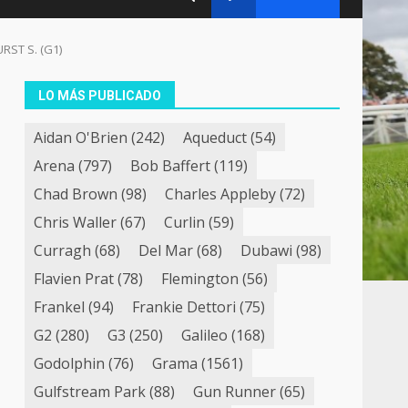
RST S. (G1)
LO MÁS PUBLICADO
Aidan O'Brien
(242)
Aqueduct
(54)
Arena
(797)
Bob Baffert
(119)
Chad Brown
(98)
Charles Appleby
(72)
Chris Waller
(67)
Curlin
(59)
Curragh
(68)
Del Mar
(68)
Dubawi
(98)
Flavien Prat
(78)
Flemington
(56)
Frankel
(94)
Frankie Dettori
(75)
G2
(280)
G3
(250)
Galileo
(168)
Godolphin
(76)
Grama
(1561)
Gulfstream Park
(88)
Gun Runner
(65)