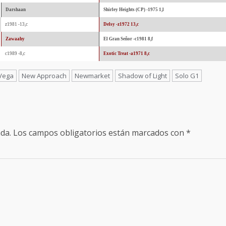
Darshaan
Shirley Heights (CP) -1975 1,l
z1981 -13,c
Delsy -z1972 13,c
Zawaahy
El Gran Señor -c1981 8,f
c1989 -8,c
Exotic Treat -a1971 8,c
Vega
New Approach
Newmarket
Shadow of Light
Solo G1
da.
Los campos obligatorios están marcados con
*