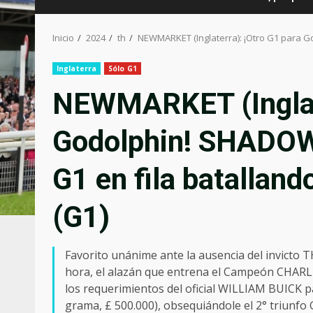
Inicio
2024
th
NEWMARKET (Inglaterra): ¡Otro G1 para G
Inglaterra
Sólo G1
NEWMARKET (Inglate
Godolphin! SHADOW
G1 en fila batallan
(G1)
Favorito unánime ante la ausencia del invicto
hora, el alazán que entrena el Campeón CHARL
los requerimientos del oficial WILLIAM BUICK 
grama, £ 500.000), obsequiándole el 2° triunfo G