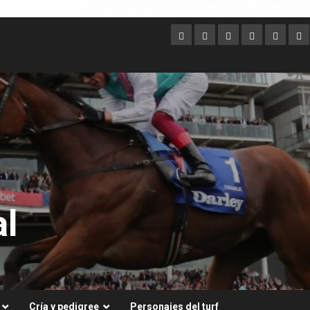
Argentina
Australia
Brasil
Chile
Dubai
Es
Un
l
Cría y pedigree
Personajes del turf