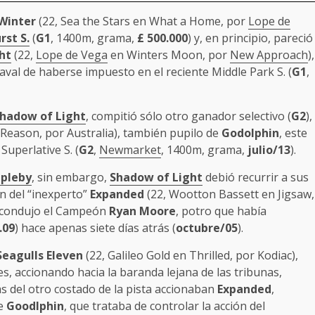
Winter
(22, Sea the Stars en What a Home, por
Lope de
st S.
(
G1
, 1400m, grama,
£
500.000
) y, en principio, pareció
ht
(22,
Lope de Vega
en Winters Moon, por
New Approach
),
 aval de haberse impuesto en el reciente Middle Park S. (
G1
,
hadow of Light
, compitió sólo otro ganador selectivo (
G2
),
Reason, por Australia), también pupilo de
Godolphin
, este
 Superlative S. (
G2
,
Newmarket
, 1400m, grama,
julio/13
).
ppleby
, sin embargo,
Shadow of Light
debió recurrir a sus
n del “inexperto”
Expanded
(22, Wootton Bassett en Jigsaw,
 condujo el Campeón
Ryan Moore
, potro que había
.09
) hace apenas siete días atrás (
octubre/05
).
Seagulls Eleven
(22, Galileo Gold en Thrilled, por Kodiac),
s, accionando hacia la baranda lejana de las tribunas,
as del otro costado de la pista accionaban
Expanded
,
de
Goodlphin
, que trataba de controlar la acción del