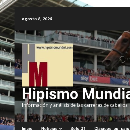
Saltar
al
agosto 8, 2026
contenido
Hipismo Mundia
Información y análisis de las carreras de caballos
Inicio
Noticias
Sólo G1
Clásicos, por país