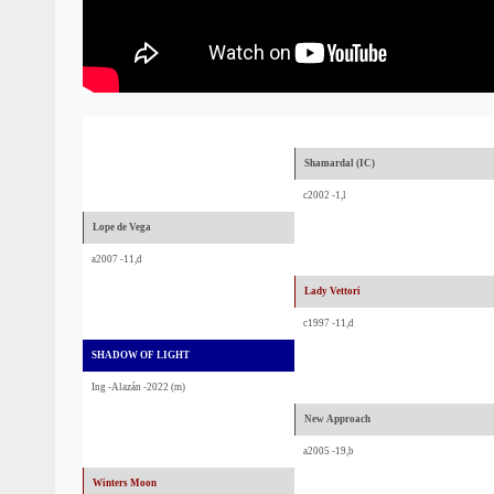
Shamardal (IC)
c2002 -1,l
Lope de Vega
a2007 -11,d
Lady Vettori
c1997 -11,d
SHADOW OF LIGHT
Ing -Alazán -2022 (m)
New Approach
a2005 -19,b
Winters Moon