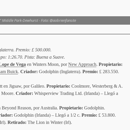
e" Middle Park-Dewhurst - Foto: @aobrienfansite
glaterra. Premio: £ 500.000.
mpo: 1:26.70. Pista: Buena a Suave.
Lope de Vega
en Winters Moon, por
New Approach
.
Propietario:
iam Buick
.
Criador:
Godolphin (Inglaterra).
Premio:
£ 283.550.
tt en Jigsaw, por Galileo.
Propietario:
Coolmore, Westerberg & A.
 Moore.
Criador:
Whisperview Trading Ltd. (Irlanda) – Llegó a
en Beyond Reason, por Australia.
Propietario:
Godolphin.
iador:
Godolphin (Irlanda) – Llegó a 1/2 c.
Premio:
£ 53.800.
Irl).
Retirado:
The Lion in Winter (Irl).