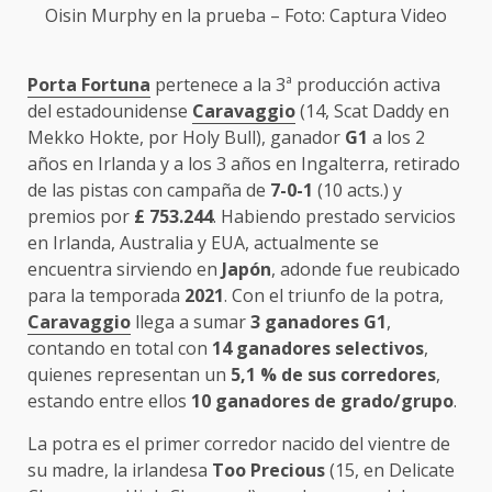
Oisin Murphy
en la prueba – Foto: Captura Video
Porta Fortuna
pertenece a la 3ª producción activa
del estadounidense
Caravaggio
(14, Scat Daddy en
Mekko Hokte, por Holy Bull), ganador
G1
a los 2
años en Irlanda y a los 3 años en Ingalterra, retirado
de las pistas con campaña de
7-0-1
(10 acts.) y
premios por
£ 753.244
. Habiendo prestado servicios
en Irlanda, Australia y EUA, actualmente se
encuentra sirviendo en
Japón
, adonde fue reubicado
para la temporada
2021
. Con el triunfo de la potra,
Caravaggio
llega a sumar
3 ganadores G1
,
contando en total con
14 ganadores selectivos
,
quienes representan un
5,1 % de sus corredores
,
estando entre ellos
10 ganadores de grado/grupo
.
La potra es el primer corredor nacido del vientre de
su madre, la irlandesa
Too Precious
(15, en Delicate