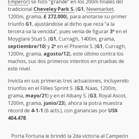
Emperor
) se hizo “grande” en los 200m finales del
tradicional
Cheveley Park S.
(
G1
,
Newmarket
,
1200m, grama,
£ 272.000
), para anotarse su primer
triunfo
G1
, ajustándose al dicho que reza “a la
tercera va la vencida”, pues venía de figurar
3
ª
en el
Moyglare Stud S. (
G1
, Curragh, 1400m, grama,
septiembre/10
) y
2
ª
en el Phoenix S. (
G1
, Curragh,
1200m, grama,
agosto/12
), este último contra los
machos, sus dos primeros intentos en pruebas de
este nivel.
Invicta en sus primeras tres actuaciones, incluyendo
triunfos en el Fillies Sprint S. (
G3
, Naas, 1200m,
grama,
mayo/21
) y en el Albany S. (
G3
, Royal Ascot,
1200m, grama,
junio/23
), ahora la potra muestra
récord de
4-1-1
(6 acts.), con ganancias por
US$
404.478
.
Porta Fortuna
le brindó la 2da victoria al Campeón