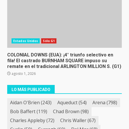
Estados Unidos
Sólo G1
COLONIAL DOWNS (EUA): ¡4° triunfo selectivo en
fila! El castrado BURNHAM SQUARE impuso su
remate en el tradicional ARLINGTON MILLION S. (G1)
agosto 1, 2026
LO MÁS PUBLICADO
Aidan O'Brien
(243)
Aqueduct
(54)
Arena
(798)
Bob Baffert
(119)
Chad Brown
(98)
Charles Appleby
(72)
Chris Waller
(67)