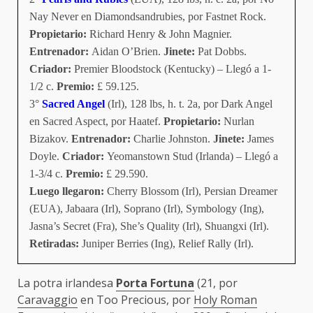
Nay Never en Diamondsandrubies, por Fastnet Rock.
Propietario:
Richard Henry & John Magnier.
Entrenador:
Aidan O’Brien.
Jinete:
Pat Dobbs.
Criador:
Premier Bloodstock (Kentucky) – Llegó a 1-
1/2 c.
Premio:
£ 59.125.
3°
Sacred Angel
(Irl), 128 lbs, h. t. 2a, por Dark Angel
en Sacred Aspect, por Haatef.
Propietario:
Nurlan
Bizakov.
Entrenador:
Charlie Johnston.
Jinete:
James
Doyle.
Criador:
Yeomanstown Stud (Irlanda) – Llegó a
1-3/4 c.
Premio:
£ 29.590.
Luego llegaron:
Cherry Blossom (Irl), Persian Dreamer
(EUA), Jabaara (Irl), Soprano (Irl), Symbology (Ing),
Jasna’s Secret (Fra), She’s Quality (Irl), Shuangxi (Irl).
Retiradas:
Juniper Berries (Ing), Relief Rally (Irl).
La potra irlandesa
Porta Fortuna
(21, por
Caravaggio
en Too Precious, por
Holy Roman