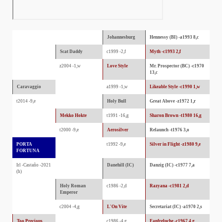
Johannesburg
Hennessy (BI) -a1993 8,c
Scat Daddy
c1999 -2,f
Myth -c1993 2,f
z2004 -1,w
Love Style
Mr. Prospector (BC) -c1970
13,c
Caravaggio
a1999 -1,w
Likeable Style -c1990 1,w
t2014 -9,e
Holy Bull
Great Above -z1972 1,r
Mekko Hokte
t1991 -16,g
Sharon Brown -t1980 16,g
t2000 -9,e
Aerosilver
Relaunch -t1976 3,o
PORTA
t1992 -9,e
Silver in Flight -z1980 9,e
FORTUNA
Irl -Castaño -2021
Danehill (IC)
Danzig (IC) -c1977 7,a
(h)
Holy Roman
c1986 -2,d
Razyana -c1981 2,d
Emperor
c2004 -4,g
L'On Vite
Secretariat (IC) -a1970 2,s
Too Precious
c1986 -4,g
Fanfreluche -c1967 4,g