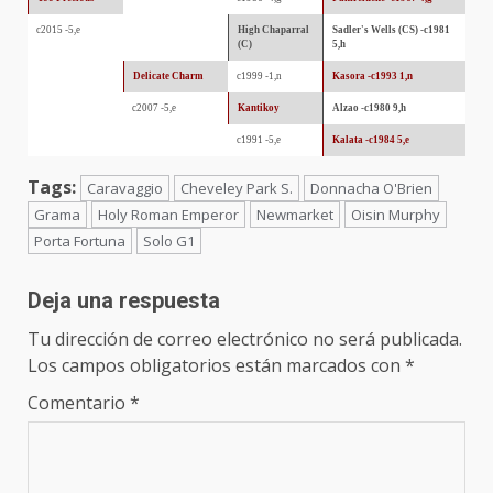
c2015 -5,e
High Chaparral
Sadler's Wells (CS) -c1981
(C)
5,h
Delicate Charm
c1999 -1,n
Kasora -c1993 1,n
c2007 -5,e
Kantikoy
Alzao -c1980 9,h
c1991 -5,e
Kalata -c1984 5,e
Tags:
Caravaggio
Cheveley Park S.
Donnacha O'Brien
Grama
Holy Roman Emperor
Newmarket
Oisin Murphy
Porta Fortuna
Solo G1
Deja una respuesta
Tu dirección de correo electrónico no será publicada.
Los campos obligatorios están marcados con
*
Comentario
*