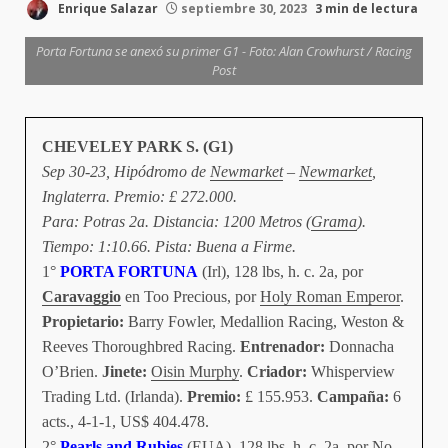
Enrique Salazar
septiembre 30, 2023
3 min de lectura
Porta Fortuna se anexó su primer G1 - Foto: Alan Crowhurst / Racing
Post
CHEVELEY PARK S. (G1)
Sep 30-23, Hipódromo de
Newmarket
–
Newmarket
,
Inglaterra. Premio: £ 272.000.
Para: Potras 2a. Distancia: 1200 Metros (
Grama
).
Tiempo: 1:10.66. Pista: Buena a Firme.
1°
PORTA FORTUNA
(Irl), 128 lbs, h. c. 2a, por
Caravaggio
en Too Precious, por
Holy Roman Emperor
.
Propietario:
Barry Fowler, Medallion Racing, Weston &
Reeves Thoroughbred Racing.
Entrenador:
Donnacha
O’Brien.
Jinete:
Oisin Murphy
.
Criador:
Whisperview
Trading Ltd. (Irlanda).
Premio:
£ 155.953.
Campaña:
6
acts., 4-1-1, US$ 404.478.
2°
Pearls and Rubies
(EUA), 128 lbs, h. c. 2a, por No