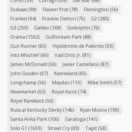
Curlin
(59)
Curragh
(69)
Del Mar
(68)
Dubawi
(98)
Flavien Prat
(78)
Flemington
(56)
Frankel
(94)
Frankie Dettori
(75)
G2
(280)
G3
(250)
Galileo
(168)
Godolphin
(76)
Grama
(1562)
Gulfstream Park
(88)
Gun Runner
(65)
Hipódromo de Palermo
(59)
Into Mischief
(66)
Irad Ortiz Jr.
(81)
James McDonald
(56)
Javier Castellano
(87)
John Gosden
(67)
Keeneland
(65)
Longchamp
(56)
Meydan
(115)
Mike Smith
(57)
Newmarket
(62)
Royal Ascot
(74)
Royal Randwick
(56)
Ruta al Kentucky Derby
(146)
Ryan Moore
(190)
Santa Anita Park
(106)
Saratoga
(141)
Solo G1
(1659)
Street Cry
(69)
Tapit
(58)