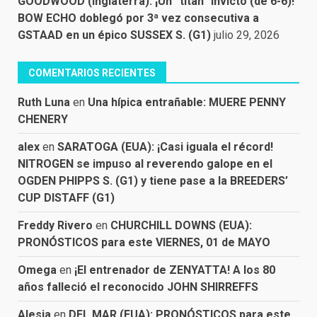
GOODWOOD (Inglaterra): ¡Un “titán” invicto (de 6-6)!
BOW ECHO doblegó por 3ª vez consecutiva a
GSTAAD en un épico SUSSEX S. (G1)
julio 29, 2026
COMENTARIOS RECIENTES
Ruth Luna
en
Una hípica entrañable: MUERE PENNY
CHENERY
alex
en
SARATOGA (EUA): ¡Casi iguala el récord!
NITROGEN se impuso al reverendo galope en el
OGDEN PHIPPS S. (G1) y tiene pase a la BREEDERS’
CUP DISTAFF (G1)
Freddy Rivero
en
CHURCHILL DOWNS (EUA):
PRONÓSTICOS para este VIERNES, 01 de MAYO
Omega
en
¡El entrenador de ZENYATTA! A los 80
años falleció el reconocido JOHN SHIRREFFS
Alesia
en
DEL MAR (EUA): PRONÓSTICOS para este